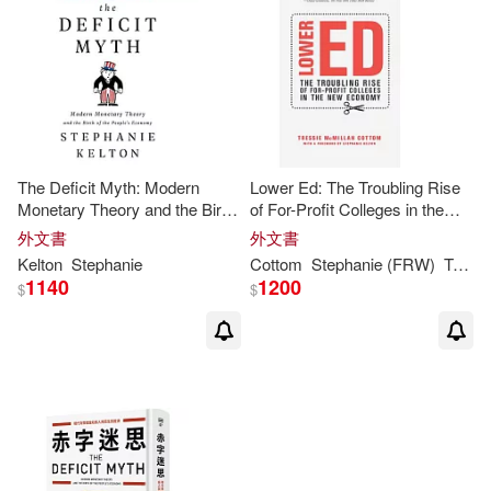
適合手機平板閱讀(1)
其他
(可複選)
The Deficit Myth: Modern
Lower Ed: The Troubling Rise
現在可購買商品(3)
Monetary Theory and the Birth
of For-Profit Colleges in the
of the People’’s Economy
New Economy
外文書
外文書
Kelton
Stephanie
Cottom
Stephanie
(FRW)
Tressie Mcmillan/
作者/演唱/譯/編/繪(4)
1140
1200
$
$
價格
-
範圍