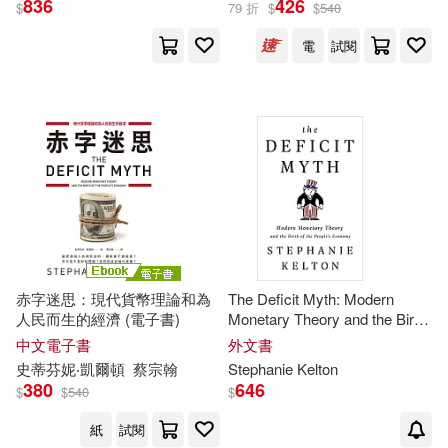
836
426
$
79 折
$
$
540
電
試閱
Cottom(1)
Stephanie (FRW)(1)
Stephanie Kelton(1)
Tressie Mcmillan/ Kelton(1)
赤字迷思：現代貨幣理論和為
The Deficit Myth: Modern
人民而生的經濟 (電子書)
Monetary Theory and the Birth
出版社
(可複選)
of the People’s Economy
中文電子書
外文書
史蒂芬妮‧凱爾頓
蔡宗翰
Stephanie
Kelton
380
646
Ingram(5)
如果出版社(3)
$
$
540
$
紙
試閱