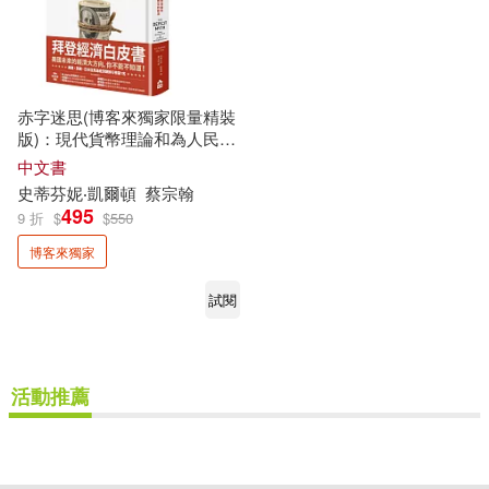
赤字迷思(博客來獨家限量精裝
版)：現代貨幣理論和為人民而
生的經濟
中文書
史蒂芬妮‧凱爾頓
蔡宗翰
495
9 折
$
$
550
博客來獨家
試閱
活動推薦
重新設定
確認