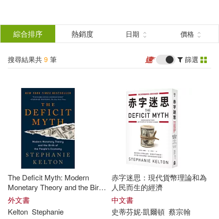
搜
尋
分類
綜合排序
熱銷度
日期
價格
(單選)
結
搜尋結果共
9
筆
篩選
圖書(8)
所有商品(9)
果
電子書(1)
篩
選
展開
作者
(可複選)
The Deficit Myth: Modern
赤字迷思：現代貨幣理論和為
Kelton(4)
Stephanie(4)
Monetary Theory and the Birth
人民而生的經濟
of the People’’s Economy
外文書
中文書
Kelton
Stephanie
史蒂芬妮‧凱爾頓
蔡宗翰
史蒂芬妮‧凱爾頓(3)