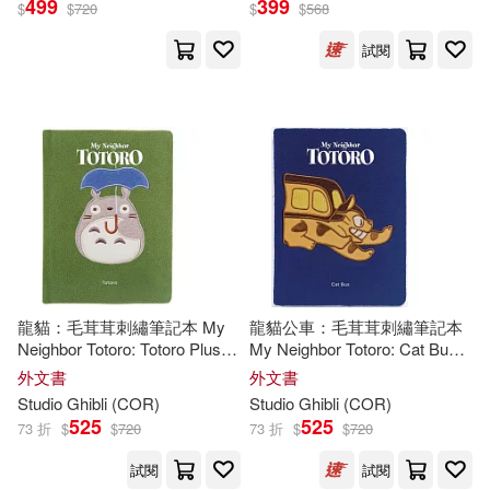
499
399
$
$
720
$
$
568
Ingram(4)
試閱
配送方式
(可複選)
可超商取貨(4)
可海外宅配(4)
可港澳店取(4)
可新加坡店取(4)
龍貓：毛茸茸刺繡筆記本 My
龍貓公車：毛茸茸刺繡筆記本
Neighbor Totoro: Totoro Plush
My Neighbor Totoro: Cat Bus
Journal
Plush Journal
外文書
外文書
可菲律賓店取(4)
Studio
Ghibli
(
COR
)
Studio
Ghibli
(
COR
)
525
525
73 折
$
$
720
73 折
$
$
720
試閱
試閱
其他
(可複選)