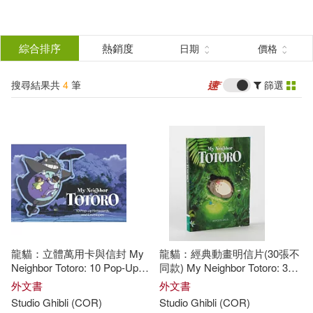
搜
尋
分類
綜合排序
熱銷度
日期
價格
(單選)
結
搜尋結果共
4
筆
篩選
圖書(4)
所有商品(4)
果
展開
篩
選
作者
(可複選)
Studio Ghibli (COR)(4)
龍貓：立體萬用卡與信封 My
龍貓：經典動畫明信片(30張不
Neighbor Totoro: 10 Pop-Up
同款) My Neighbor Totoro: 30
Notecards and Envelopes
Postcards
出版社
外文書
(可複選)
外文書
Studio
Ghibli
(
COR
)
Studio
Ghibli
(
COR
)