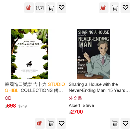
試閱
韓國進口樂譜 吉卜力
STUDIO
Sharing a House with the
GHIBLI
COLLECTIONS 鋼琴
Never-Ending Man: 15 Years at
譜 (韓國進口版)
Studio
Ghibli
CD
外文書
698
Alpert
Steve
$
$
749
2700
$