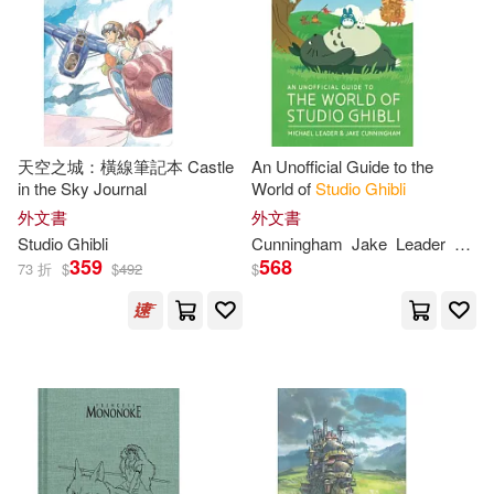
天空之城：橫線筆記本 Castle
An Unofficial Guide to the
in the Sky Journal
World of
Studio
Ghibli
外文書
外文書
Studio
Ghibli
Cunningham
Jake
Leader
Mich
359
568
73 折
$
$
492
$