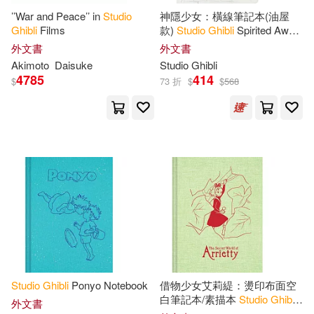
’’War and Peace’’ in
Studio
神隱少女：橫線筆記本(油屋
Ghibli
Films
款)
Studio
Ghibli
Spirited Away
Journal (The Bathhouse)
外文書
外文書
Akimoto
Daisuke
Studio
Ghibli
4785
414
$
73 折
$
$
568
Studio
Ghibli
Ponyo Notebook
借物少女艾莉緹：燙印布面空
白筆記本/素描本
Studio
Ghibli
外文書
The Secret World of Arrietty