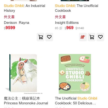
Studio
Ghibli
: An Industrial
Studio
Ghibli
: The Unofficial
History
Cookbook
外文書
外文書
Denison
Rayna
Insight Editions
9599
969
$
85 折
$
$
1140
魔法公主：橫線筆記本
The Unofficial
Studio
Ghibli
Princess Mononoke Journal
Cookbook: 50 Delicious
Recipes Inspired by Your