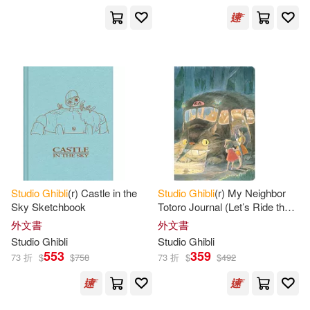
Studio
Ghibli
(r) Castle in the
Studio
Ghibli
(r) My Neighbor
Sky Sketchbook
Totoro Journal (Let’s Ride the
Cat Bus)
外文書
外文書
Studio
Ghibli
Studio
Ghibli
553
359
73 折
$
$
758
73 折
$
$
492