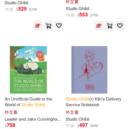
外文書
Studio
Ghibli
Sketchbook
525
Studio
Ghibli
73 折
$
$
720
553
73 折
$
$
758
An Unofficial Guide to the
Studio
Ghibli
(r) Kiki’s Delivery
World of
Studio
Ghibli
Service Notebook
外文書
外文書
Leader and Jake Cunningham
Michael
Studio
Ghibli
758
497
$
73 折
$
$
682