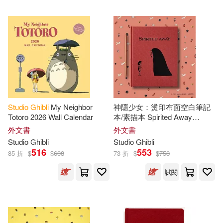
Studio
Ghibli
My Neighbor
神隱少女：燙印布面空白筆記
Totoro 2026 Wall Calendar
本/素描本 Spirited Away
Sketchbook
外文書
外文書
Studio
Ghibli
Studio
Ghibli
516
553
85 折
$
$
608
73 折
$
$
758
試閱