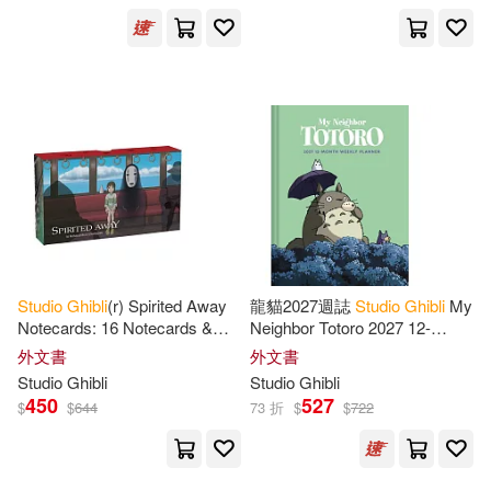
Studio
Ghibli
(r) Spirited Away
龍貓2027週誌
Studio
Ghibli
My
Notecards: 16 Notecards &
Neighbor Totoro 2027 12-
Envelopes
Month Weekly Planner
外文書
外文書
Studio
Ghibli
Studio
Ghibli
450
527
$
$
644
73 折
$
$
722