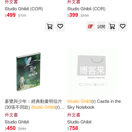
外文書
外文書
Studio
Ghibli
(COR)
Studio
Ghibli
(COR)
499
399
$
$
720
$
$
568
試閱
蒼鷺與少年：經典動畫明信片
Studio
Ghibli
(r) Castle in the
(30張不同款)
Studio
Ghibli
(r)
Sky Notebook
the Boy and the Heron: 30
外文書
外文書
Postcards
Studio
Ghibli
Studio
Ghibli
450
758
$
$
644
$