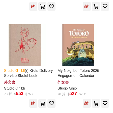
Studio
Ghibli
(r) Kiki’s Delivery
My Neighbor Totoro 2025
Service Sketchbook
Engagement Calendar
外文書
外文書
Studio
Ghibli
Studio
Ghibli
553
527
73 折
$
$
758
73 折
$
$
722