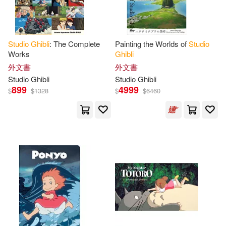
本週上市新品(3)
Studio
Ghibli
: The Complete
Painting the Worlds of
Studio
電子書
(可複選)
Works
Ghibli
外文書
外文書
Studio
Ghibli
Studio
Ghibli
適合手機平板閱讀(1)
899
4999
$
$
1328
$
$
6460
其他
(可複選)
現在可購買商品(68)
作者/演唱/譯/編/繪(60)
價格
-