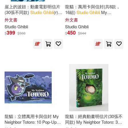
範圍
崖上的波妞：動畫電影明信片
龍貓：萬用卡與信封(共8款，
(30張不同款)
Studio
Ghibli
(r)
16組)
Studio
Ghibli
My
Ponyo: 30 Postcards
Neighbor Totoro Notecards
外文書
外文書
Studio
Ghibli
Studio
Ghibli
399
450
$
$
568
$
$
644
龍貓：立體萬用卡與信封 My
龍貓：經典動畫明信片(30張不
Neighbor Totoro: 10 Pop-Up
同款) My Neighbor Totoro: 30
Notecards and Envelopes
Postcards