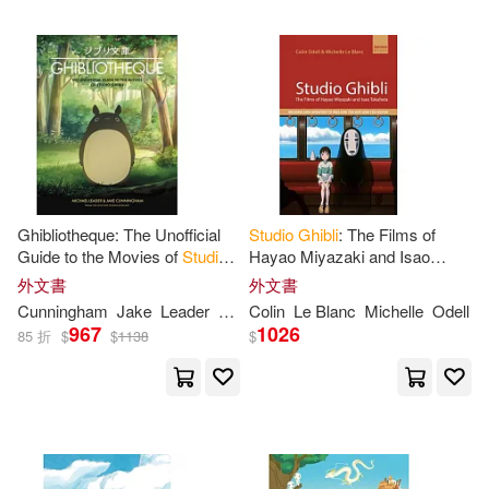
Ghibliotheque: The Unofficial
Studio
Ghibli
: The Films of
Guide to the Movies of
Studio
Hayao Miyazaki and Isao
Ghibli
Takahata
外文書
外文書
Cunningham
Jake
Leader
Michael
Colin
Le Blanc
Michelle
Odell
967
1026
85 折
$
$
1138
$