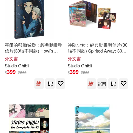
可超商取貨(139)
Andrews(1)
Daisuke(1)
可海外宅配(140)
David Lee(1)
Felix(1)
可港澳店取(138)
Kruger(1)
霍爾的移動城堡：經典動畫明
神隱少女：經典動畫明信片(30
信片(30張不同款) Howl’s
張不同款) Spirited Away: 30
可新加坡店取(137)
Moving Castle: 30 Postcards
Postcards
Leader and Jake Cunningham(1)
外文書
外文書
Studio
Ghibli
Studio
Ghibli
399
399
$
$
568
$
$
568
可菲律賓店取(138)
Oh(1)
Rayna (EDT)(1)
試閱
STUDIO GHIBLI(1)
上市日期
(可複選)
宮崎駿STUDIO GHIBLI(1)
一個月內上市新品(5)