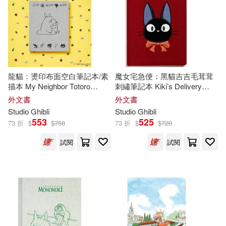
龍貓：燙印布面空白筆記本/素
魔女宅急便：黑貓吉吉毛茸茸
描本 My Neighbor Totoro
刺繡筆記本 Kiki’s Delivery
Sketchbook
Service: Jiji Journal
外文書
外文書
Studio
Ghibli
Studio
Ghibli
553
525
73 折
$
$
758
73 折
$
$
720
試閱
試閱