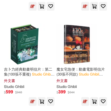
Michael(4)
Michelle(4)
展開
Odell(4)
出版社
(可複選)
Studio Ghibli (COR)(4)
Ingram(108)
傑克．康寧漢(4)
Chronicle Books(16)
吉卜力經典動畫明信片：第二
魔女宅急便：動畫電影明信片
麥可．里德(4)
集(100張不重複)
Studio
Ghibli
:
(30張不同款)
Studio
Ghibli
100 Collectible Postcards,
Kiki’s Delivery Service
SECRET MUSIC(6)
外文書
外文書
Volume 2 : Final Frames from
Studio
Ghibli
Studio
Ghibli
the Feature Films (1984
Cunningham(3)
Denison(3)
599
399
$
$
948
$
$
644
黑體文化(4)
Jake(3)
Leader(3)
SONY MUSIC(2)