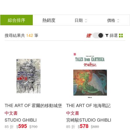
搜
尋
分類
綜合排序
熱銷度
日期
價格
(單選)
結
搜尋結果共
142
筆
篩選
圖書(132)
所有商品(142)
果
影音(9)
電子書(1)
篩
選
展開
作者
(可複選)
THE ART OF 霍爾的移動城堡
THE ART OF 地海戰記
Studio Ghibli(53)
中文書
中文書
STUDIO
GHIBLI
宮崎駿
STUDIO
GHIBLI
595
578
85 折
$
$
700
85 折
$
$
680
Cute Kids(32)
Notebook(32)