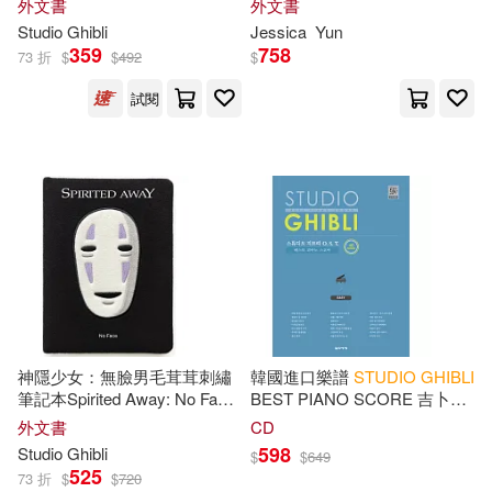
外文書
外文書
Favorite Japanese Animated
Studio
Ghibli
Jessica
Yun
Films
359
758
73 折
$
$
492
$
試閱
神隱少女：無臉男毛茸茸刺繡
韓國進口樂譜
STUDIO
GHIBLI
筆記本Spirited Away: No Face
BEST PIANO SCORE 吉卜力
Plush Journal
工作室簡易鋼琴譜 (韓國進口
外文書
CD
版)
598
Studio
Ghibli
$
$
649
525
73 折
$
$
720