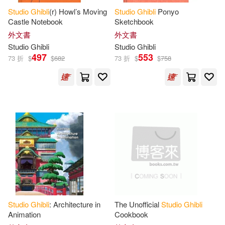
Studio
Ghibli
(r) Howl’s Moving
Studio
Ghibli
Ponyo
Castle Notebook
Sketchbook
外文書
外文書
Studio
Ghibli
Studio
Ghibli
497
553
73 折
$
$
682
73 折
$
$
758
Studio
Ghibli
: Architecture in
The Unofficial
Studio
Ghibli
Animation
Cookbook