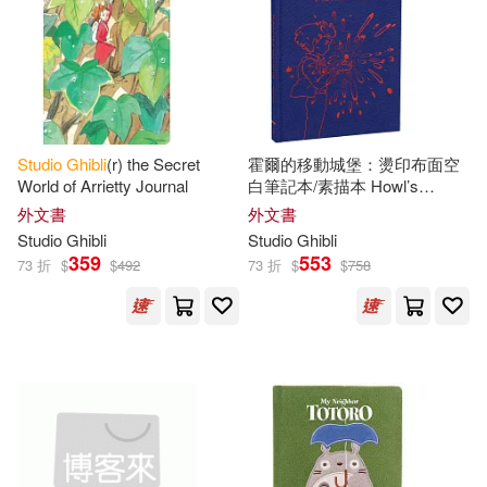
Studio
Ghibli
(r) the Secret
霍爾的移動城堡：燙印布面空
World of Arrietty Journal
白筆記本/素描本 Howl’s
Moving Castle Sketchbook
外文書
外文書
Studio
Ghibli
Studio
Ghibli
359
553
73 折
$
$
492
73 折
$
$
758