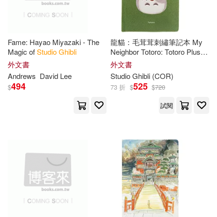
Fame: Hayao Miyazaki - The
龍貓：毛茸茸刺繡筆記本 My
Magic of
Studio
Ghibli
Neighbor Totoro: Totoro Plush
Journal
外文書
外文書
Andrews
David Lee
Studio
Ghibli
(COR)
494
525
$
73 折
$
$
720
試閱