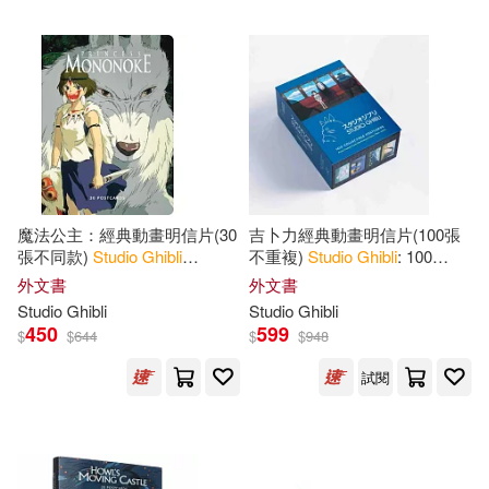
Alpert(2)
Colin(2)
台灣東販(2)
Colin/ Le Blanc(2)
Penguin Group (USA) Inc.(1)
Insight Editions(2)
Simon & Schuster, Inc.(1)
魔法公主：經典動畫明信片(30
吉卜力經典動畫明信片(100張
Jessica(2)
Le Blanc(2)
張不同款)
Studio
Ghibli
不重複)
Studio
Ghibli
: 100
Trafalgar Square(1)
Princess Mononoke: 30
Collectible Postcards: Final
外文書
外文書
Postcards
Frames from the Feature Films
Rayna(2)
Steve(2)
Studio
Ghibli
Studio
Ghibli
博樂伯樂(1)
450
599
$
$
644
$
$
948
Suzuki(2)
Toshio(2)
試閱
配送方式
(可複選)
Yun(2)
Akimoto(1)