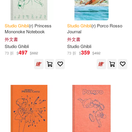
Studio
Ghibli
(r) Princess
Studio
Ghibli
(r) Porco Rosso
Mononoke Notebook
Journal
外文書
外文書
Studio
Ghibli
Studio
Ghibli
497
359
73 折
$
$
682
73 折
$
$
492