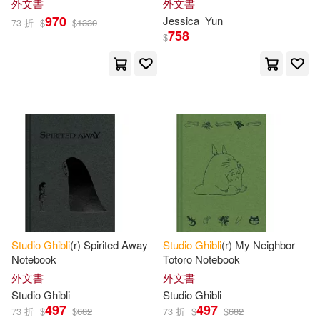
外文書
外文書
970
Jessica
Yun
73 折
$
$
1330
758
$
Studio
Ghibli
(r) Spirited Away
Studio
Ghibli
(r) My Neighbor
Notebook
Totoro Notebook
外文書
外文書
Studio
Ghibli
Studio
Ghibli
497
497
73 折
$
$
682
73 折
$
$
682