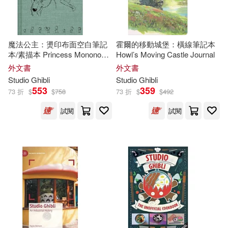
魔法公主：燙印布面空白筆記
霍爾的移動城堡：橫線筆記本
本/素描本 Princess Mononoke
Howl’s Moving Castle Journal
Sketchbook
外文書
外文書
Studio
Ghibli
Studio
Ghibli
553
359
73 折
$
$
758
73 折
$
$
492
試閱
試閱