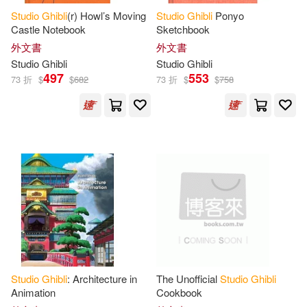
Studio
Ghibli
(r) Howl’s Moving
Studio
Ghibli
Ponyo
Castle Notebook
Sketchbook
外文書
外文書
Studio
Ghibli
Studio
Ghibli
497
553
73 折
$
$
682
73 折
$
$
758
Studio
Ghibli
: Architecture in
The Unofficial
Studio
Ghibli
Animation
Cookbook