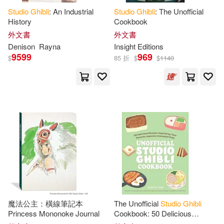
Studio
Ghibli
: An Industrial
Studio
Ghibli
: The Unofficial
History
Cookbook
外文書
外文書
Denison
Rayna
Insight Editions
9599
969
$
85 折
$
$
1140
魔法公主：橫線筆記本
The Unofficial
Studio
Ghibli
Princess Mononoke Journal
Cookbook: 50 Delicious
Recipes Inspired by Your