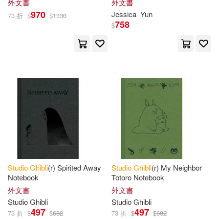
外文書
外文書
970
Jessica
Yun
73 折
$
$
1330
758
$
Studio
Ghibli
(r) Spirited Away
Studio
Ghibli
(r) My Neighbor
Notebook
Totoro Notebook
外文書
外文書
Studio
Ghibli
Studio
Ghibli
497
497
73 折
$
$
682
73 折
$
$
682