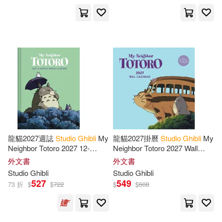
龍貓2027週誌
Studio
Ghibli
My
龍貓2027掛曆
Studio
Ghibli
My
Neighbor Totoro 2027 12-
Neighbor Totoro 2027 Wall
Month Weekly Planner
Calendar
外文書
外文書
Studio
Ghibli
Studio
Ghibli
527
549
73 折
$
$
722
$
$
608