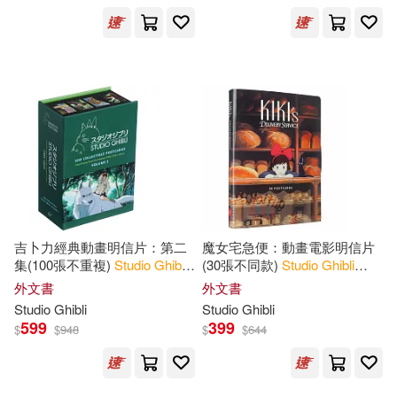
Michael(4)
Michelle(4)
展開
Odell(4)
出版社
(可複選)
Studio Ghibli (COR)(4)
Ingram(108)
傑克．康寧漢(4)
Chronicle Books(16)
吉卜力經典動畫明信片：第二
魔女宅急便：動畫電影明信片
麥可．里德(4)
集(100張不重複)
Studio
Ghibli
:
(30張不同款)
Studio
Ghibli
100 Collectible Postcards,
Kiki’s Delivery Service
SECRET MUSIC(6)
外文書
外文書
Volume 2 : Final Frames from
Studio
Ghibli
Studio
Ghibli
the Feature Films (1984
Cunningham(3)
Denison(3)
599
399
$
$
948
$
$
644
黑體文化(4)
Jake(3)
Leader(3)
SONY MUSIC(2)