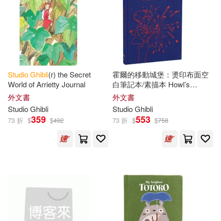
Studio
Ghibli
(r) the Secret
霍爾的移動城堡：燙印布面空
World of Arrietty Journal
白筆記本/素描本 Howl’s
Moving Castle Sketchbook
外文書
外文書
Studio
Ghibli
Studio
Ghibli
359
553
73 折
$
$
492
73 折
$
$
758