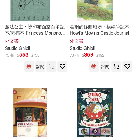
魔法公主：燙印布面空白筆記
霍爾的移動城堡：橫線筆記本
本/素描本 Princess Mononoke
Howl’s Moving Castle Journal
Sketchbook
外文書
外文書
Studio
Ghibli
Studio
Ghibli
553
359
73 折
$
$
758
73 折
$
$
492
試閱
試閱