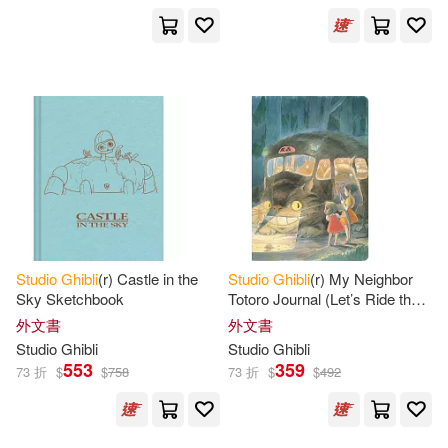
Studio
Ghibli
(r) Castle in the
Studio
Ghibli
(r) My Neighbor
Sky Sketchbook
Totoro Journal (Let’s Ride the
Cat Bus)
外文書
外文書
Studio
Ghibli
Studio
Ghibli
553
359
73 折
$
$
758
73 折
$
$
492