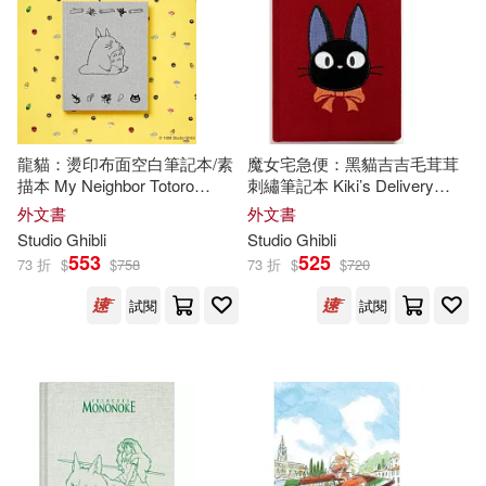
龍貓：燙印布面空白筆記本/素
魔女宅急便：黑貓吉吉毛茸茸
描本 My Neighbor Totoro
刺繡筆記本 Kiki’s Delivery
Sketchbook
Service: Jiji Journal
外文書
外文書
Studio
Ghibli
Studio
Ghibli
553
525
73 折
$
$
758
73 折
$
$
720
試閱
試閱