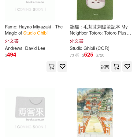
Fame: Hayao Miyazaki - The
龍貓：毛茸茸刺繡筆記本 My
Magic of
Studio
Ghibli
Neighbor Totoro: Totoro Plush
Journal
外文書
外文書
Andrews
David Lee
Studio
Ghibli
(COR)
494
525
$
73 折
$
$
720
試閱