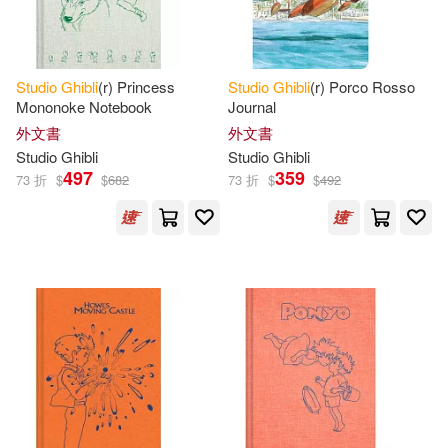
Studio
Ghibli
(r) Princess
Studio
Ghibli
(r) Porco Rosso
Mononoke Notebook
Journal
外文書
外文書
Studio
Ghibli
Studio
Ghibli
497
359
73 折
$
$
682
73 折
$
$
492