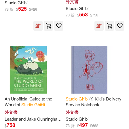
外文書
Studio
Ghibli
Sketchbook
525
Studio
Ghibli
73 折
$
$
720
553
73 折
$
$
758
An Unofficial Guide to the
Studio
Ghibli
(r) Kiki’s Delivery
World of
Studio
Ghibli
Service Notebook
外文書
外文書
Leader and Jake Cunningham
Michael
Studio
Ghibli
758
497
$
73 折
$
$
682