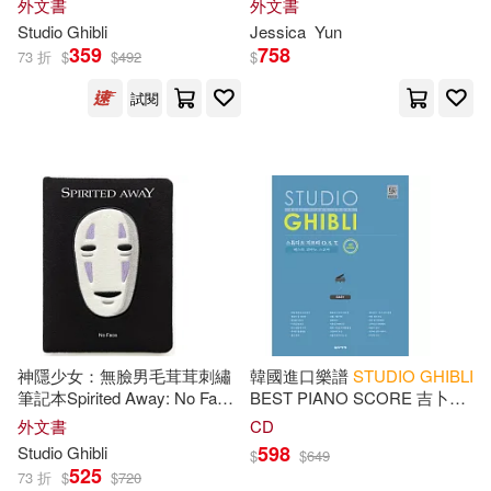
外文書
外文書
Favorite Japanese Animated
Studio
Ghibli
Jessica
Yun
Films
359
758
73 折
$
$
492
$
試閱
神隱少女：無臉男毛茸茸刺繡
韓國進口樂譜
STUDIO
GHIBLI
筆記本Spirited Away: No Face
BEST PIANO SCORE 吉卜力
Plush Journal
工作室簡易鋼琴譜 (韓國進口
外文書
CD
版)
598
Studio
Ghibli
$
$
649
525
73 折
$
$
720