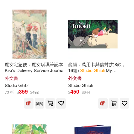
魔女宅急便：魔女琪琪筆記本
龍貓：萬用卡與信封(共8款，
Kiki’s Delivery Service Journal
16組)
Studio
Ghibli
My
Neighbor Totoro Notecards
外文書
外文書
Studio
Ghibli
Studio
Ghibli
359
450
73 折
$
$
492
$
$
644
試閱