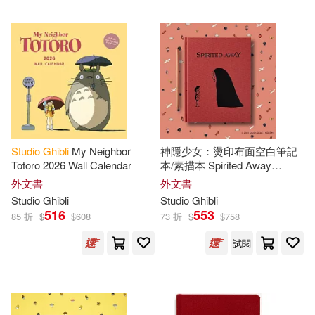
Studio
Ghibli
My Neighbor
神隱少女：燙印布面空白筆記
Totoro 2026 Wall Calendar
本/素描本 Spirited Away
Sketchbook
外文書
外文書
Studio
Ghibli
Studio
Ghibli
516
553
85 折
$
$
608
73 折
$
$
758
試閱