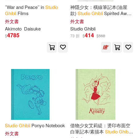
’’War and Peace’’ in
Studio
神隱少女：橫線筆記本(油屋
Ghibli
Films
款)
Studio
Ghibli
Spirited Away
Journal (The Bathhouse)
外文書
外文書
Akimoto
Daisuke
Studio
Ghibli
4785
414
$
73 折
$
$
568
Studio
Ghibli
Ponyo Notebook
借物少女艾莉緹：燙印布面空
白筆記本/素描本
Studio
Ghibli
外文書
The Secret World of Arrietty