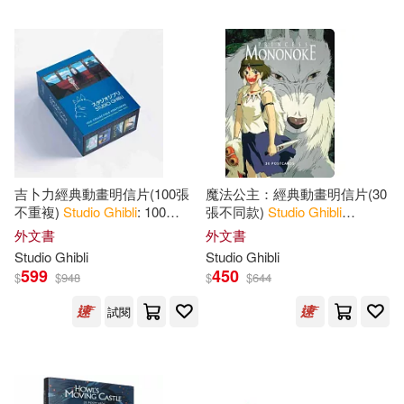
Alpert(2)
Colin(2)
台灣東販(2)
Colin/ Le Blanc(2)
Penguin Group (USA) Inc.(1)
Insight Editions(2)
Simon & Schuster, Inc.(1)
吉卜力經典動畫明信片(100張
魔法公主：經典動畫明信片(30
Jessica(2)
Le Blanc(2)
不重複)
Studio
Ghibli
: 100
張不同款)
Studio
Ghibli
Trafalgar Square(1)
Collectible Postcards: Final
Princess Mononoke: 30
外文書
外文書
Frames from the Feature Films
Postcards
Rayna(2)
Steve(2)
Studio
Ghibli
Studio
Ghibli
博樂伯樂(1)
599
450
$
$
948
$
$
644
Suzuki(2)
Toshio(2)
試閱
配送方式
(可複選)
Yun(2)
Akimoto(1)