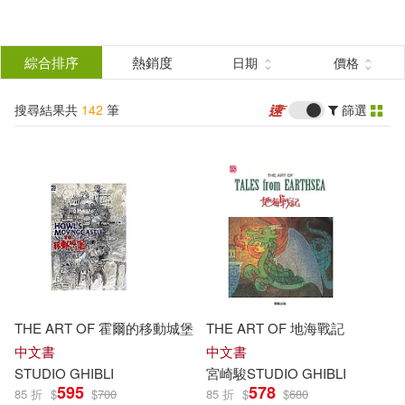
搜
尋
分類
綜合排序
熱銷度
日期
價格
(單選)
結
搜尋結果共
142
筆
篩選
圖書(132)
所有商品(142)
果
影音(9)
電子書(1)
篩
選
展開
作者
(可複選)
THE ART OF 霍爾的移動城堡
THE ART OF 地海戰記
Studio Ghibli(53)
中文書
中文書
STUDIO
GHIBLI
宮崎駿
STUDIO
GHIBLI
595
578
85 折
$
$
700
85 折
$
$
680
Cute Kids(32)
Notebook(32)