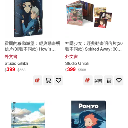
可超商取貨(139)
Andrews(1)
Daisuke(1)
可海外宅配(140)
David Lee(1)
Felix(1)
可港澳店取(138)
Kruger(1)
霍爾的移動城堡：經典動畫明
神隱少女：經典動畫明信片(30
信片(30張不同款) Howl’s
張不同款) Spirited Away: 30
可新加坡店取(137)
Moving Castle: 30 Postcards
Postcards
Leader and Jake Cunningham(1)
外文書
外文書
Studio
Ghibli
Studio
Ghibli
399
399
$
$
568
$
$
568
可菲律賓店取(138)
Oh(1)
Rayna (EDT)(1)
試閱
STUDIO GHIBLI(1)
上市日期
(可複選)
宮崎駿STUDIO GHIBLI(1)
一個月內上市新品(5)