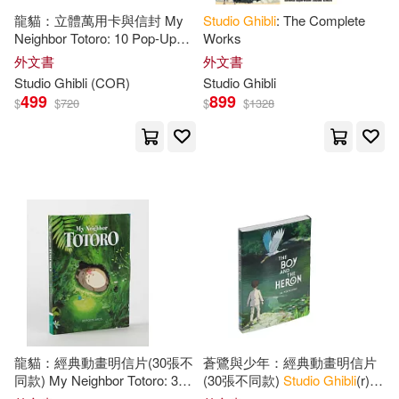
範圍
龍貓：立體萬用卡與信封 My
Studio
Ghibli
: The Complete
Neighbor Totoro: 10 Pop-Up
Works
Notecards and Envelopes
外文書
外文書
Studio
Ghibli
(COR)
Studio
Ghibli
499
899
$
$
720
$
$
1328
龍貓：經典動畫明信片(30張不
蒼鷺與少年：經典動畫明信片
同款) My Neighbor Totoro: 30
(30張不同款)
Studio
Ghibli
(r)
Postcards
the Boy and the Heron: 30