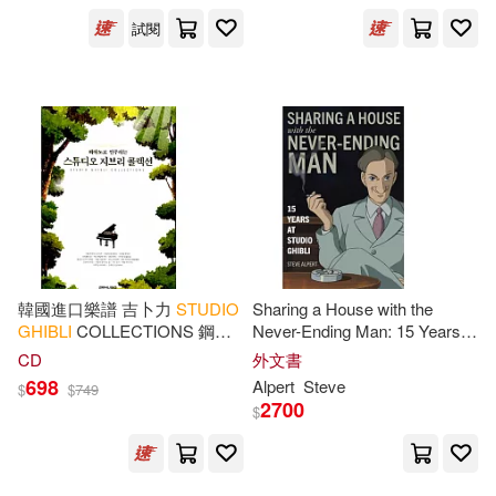
試閱
韓國進口樂譜 吉卜力
STUDIO
Sharing a House with the
GHIBLI
COLLECTIONS 鋼琴
Never-Ending Man: 15 Years at
譜 (韓國進口版)
Studio
Ghibli
CD
外文書
698
Alpert
Steve
$
$
749
2700
$