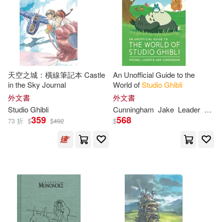
天空之城：橫線筆記本 Castle
An Unofficial Guide to the
in the Sky Journal
World of
Studio
Ghibli
外文書
外文書
Studio
Ghibli
Cunningham
Jake
Leader
Mich
359
568
73 折
$
$
492
$