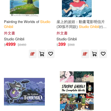
本週上市新品(3)
Painting the Worlds of
Studio
崖上的波妞：動畫電影明信片
電子書
(可複選)
Ghibli
(30張不同款)
Studio
Ghibli
(r)
Ponyo: 30 Postcards
外文書
外文書
Studio
Ghibli
Studio
Ghibli
適合手機平板閱讀(1)
4999
399
$
$
6460
$
$
568
其他
(可複選)
現在可購買商品(68)
作者/演唱/譯/編/繪(60)
價格
-