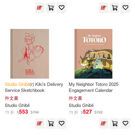
Studio
Ghibli
(r) Kiki’s Delivery
My Neighbor Totoro 2025
Service Sketchbook
Engagement Calendar
外文書
外文書
Studio
Ghibli
Studio
Ghibli
553
527
73 折
$
$
758
73 折
$
$
722