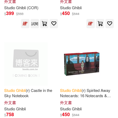
外文書
外文書
Postcards
Studio
Ghibli
(COR)
Studio
Ghibli
399
450
$
$
568
$
$
644
試閱
Studio
Ghibli
(r) Castle in the
Studio
Ghibli
(r) Spirited Away
Sky Notebook
Notecards: 16 Notecards &
Envelopes
外文書
外文書
Studio
Ghibli
Studio
Ghibli
758
450
$
$
$
644