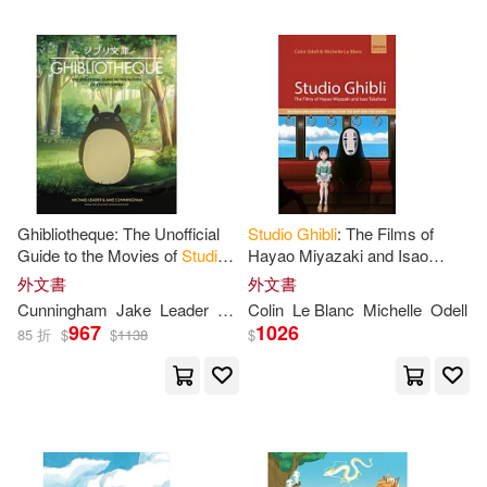
Ghibliotheque: The Unofficial
Studio
Ghibli
: The Films of
Guide to the Movies of
Studio
Hayao Miyazaki and Isao
Ghibli
Takahata
外文書
外文書
Cunningham
Jake
Leader
Michael
Colin
Le Blanc
Michelle
Odell
967
1026
85 折
$
$
1138
$