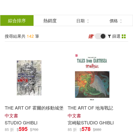
搜
尋
分類
綜合排序
熱銷度
日期
價格
(單選)
結
搜尋結果共
142
筆
篩選
圖書(132)
所有商品(142)
果
影音(9)
電子書(1)
篩
選
展開
作者
(可複選)
THE ART OF 霍爾的移動城堡
THE ART OF 地海戰記
Studio Ghibli(53)
中文書
中文書
STUDIO
GHIBLI
宮崎駿
STUDIO
GHIBLI
595
578
85 折
$
$
700
85 折
$
$
680
Cute Kids(32)
Notebook(32)