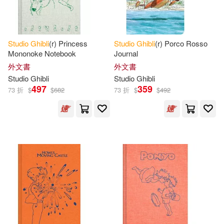
Studio
Ghibli
(r) Princess
Studio
Ghibli
(r) Porco Rosso
Mononoke Notebook
Journal
外文書
外文書
Studio
Ghibli
Studio
Ghibli
497
359
73 折
$
$
682
73 折
$
$
492