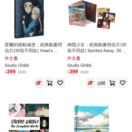
可超商取貨(139)
Andrews(1)
Daisuke(1)
可海外宅配(140)
David Lee(1)
Felix(1)
可港澳店取(138)
Kruger(1)
霍爾的移動城堡：經典動畫明
神隱少女：經典動畫明信片(30
信片(30張不同款) Howl’s
張不同款) Spirited Away: 30
可新加坡店取(137)
Moving Castle: 30 Postcards
Postcards
Leader and Jake Cunningham(1)
外文書
外文書
Studio
Ghibli
Studio
Ghibli
399
399
$
$
568
$
$
568
可菲律賓店取(138)
Oh(1)
Rayna (EDT)(1)
試閱
STUDIO GHIBLI(1)
上市日期
(可複選)
宮崎駿STUDIO GHIBLI(1)
一個月內上市新品(5)