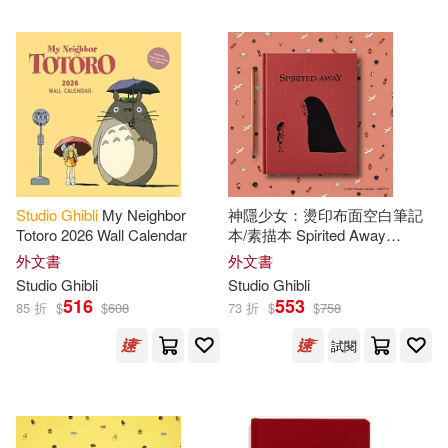
Studio
Ghibli
My Neighbor
神隱少女：燙印布面空白筆記
Totoro 2026 Wall Calendar
本/素描本 Spirited Away
Sketchbook
外文書
外文書
Studio
Ghibli
Studio
Ghibli
516
553
85 折
$
$
608
73 折
$
$
758
試閱