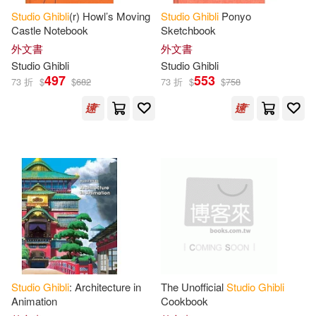
Studio
Ghibli
(r) Howl’s Moving
Studio
Ghibli
Ponyo
Castle Notebook
Sketchbook
外文書
外文書
Studio
Ghibli
Studio
Ghibli
497
553
73 折
$
$
682
73 折
$
$
758
Studio
Ghibli
: Architecture in
The Unofficial
Studio
Ghibli
Animation
Cookbook