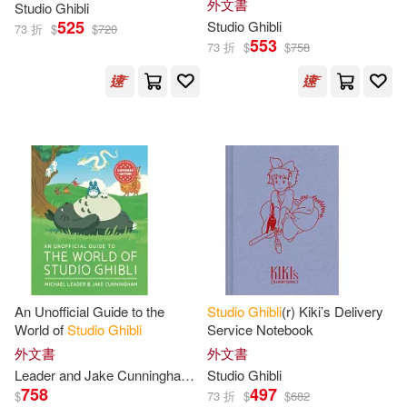
外文書
Studio
Ghibli
Sketchbook
525
Studio
Ghibli
73 折
$
$
720
553
73 折
$
$
758
An Unofficial Guide to the
Studio
Ghibli
(r) Kiki’s Delivery
World of
Studio
Ghibli
Service Notebook
外文書
外文書
Leader and Jake Cunningham
Michael
Studio
Ghibli
758
497
$
73 折
$
$
682