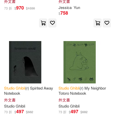
外文書
外文書
970
Jessica
Yun
73 折
$
$
1330
758
$
Studio
Ghibli
(r) Spirited Away
Studio
Ghibli
(r) My Neighbor
Notebook
Totoro Notebook
外文書
外文書
Studio
Ghibli
Studio
Ghibli
497
497
73 折
$
$
682
73 折
$
$
682