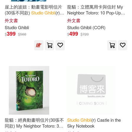
範圍
崖上的波妞：動畫電影明信片
龍貓：立體萬用卡與信封 My
(30張不同款)
Studio
Ghibli
(r)
Neighbor Totoro: 10 Pop-Up
Ponyo: 30 Postcards
Notecards and Envelopes
外文書
外文書
Studio
Ghibli
Studio
Ghibli
(COR)
399
499
$
$
568
$
$
720
龍貓：經典動畫明信片(30張不
Studio
Ghibli
(r) Castle in the
同款) My Neighbor Totoro: 30
Sky Notebook
Postcards