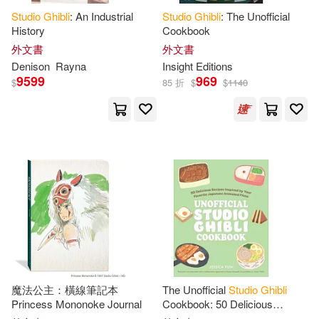
Studio
Ghibli
: An Industrial
Studio
Ghibli
: The Unofficial
History
Cookbook
外文書
外文書
Denison
Rayna
Insight Editions
9599
969
$
85 折
$
$
1140
魔法公主：橫線筆記本
The Unofficial
Studio
Ghibli
Princess Mononoke Journal
Cookbook: 50 Delicious
Recipes Inspired by Your