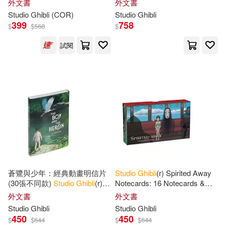
外文書
外文書
Studio
Ghibli
(COR)
Studio
Ghibli
399
758
$
$
568
$
試閱
蒼鷺與少年：經典動畫明信片
Studio
Ghibli
(r) Spirited Away
(30張不同款)
Studio
Ghibli
(r)
Notecards: 16 Notecards &
the Boy and the Heron: 30
Envelopes
外文書
外文書
Postcards
Studio
Ghibli
Studio
Ghibli
450
450
$
$
644
$
$
644