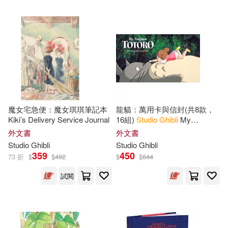
魔女宅急便：魔女琪琪筆記本
龍貓：萬用卡與信封(共8款，
Kiki’s Delivery Service Journal
16組)
Studio
Ghibli
My
Neighbor Totoro Notecards
外文書
外文書
Studio
Ghibli
Studio
Ghibli
359
450
73 折
$
$
492
$
$
644
試閱