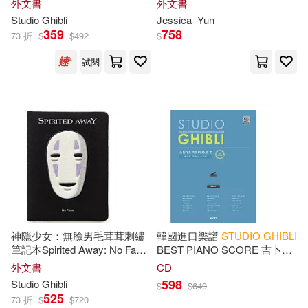
外文書
外文書
Favorite Japanese Animated
Studio
Ghibli
Jessica
Yun
Films
359
758
73 折
$
$
492
$
試閱
神隱少女：無臉男毛茸茸刺繡
韓國進口樂譜
STUDIO
GHIBLI
筆記本Spirited Away: No Face
BEST PIANO SCORE 吉卜力
Plush Journal
工作室簡易鋼琴譜 (韓國進口
外文書
CD
版)
598
Studio
Ghibli
$
$
649
525
73 折
$
$
720