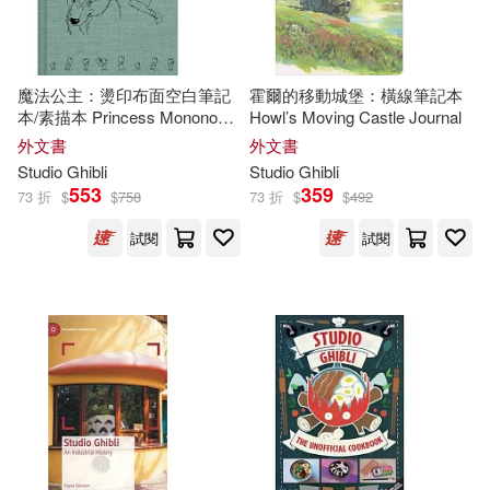
魔法公主：燙印布面空白筆記
霍爾的移動城堡：橫線筆記本
本/素描本 Princess Mononoke
Howl’s Moving Castle Journal
Sketchbook
外文書
外文書
Studio
Ghibli
Studio
Ghibli
553
359
73 折
$
$
758
73 折
$
$
492
試閱
試閱