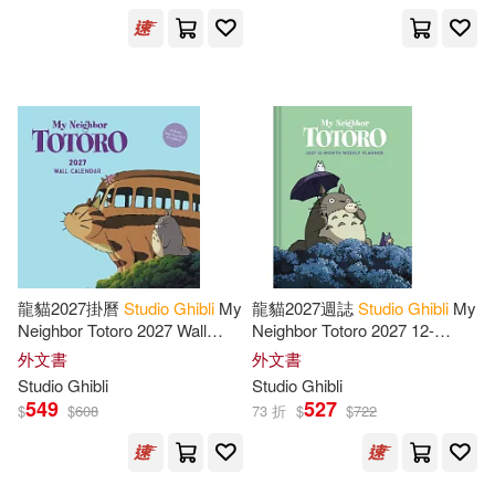
龍貓2027掛曆
Studio
Ghibli
My
龍貓2027週誌
Studio
Ghibli
My
Neighbor Totoro 2027 Wall
Neighbor Totoro 2027 12-
Calendar
Month Weekly Planner
外文書
外文書
Studio
Ghibli
Studio
Ghibli
549
527
$
$
608
73 折
$
$
722