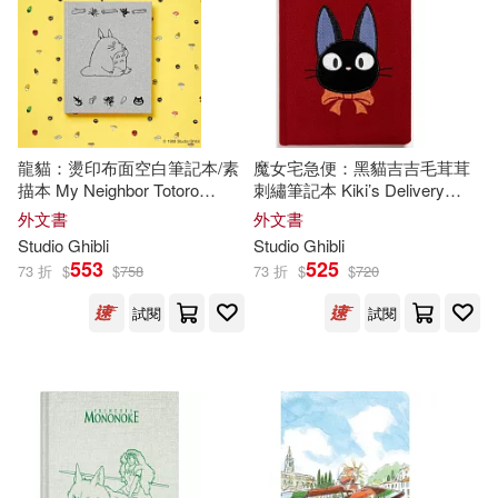
龍貓：燙印布面空白筆記本/素
魔女宅急便：黑貓吉吉毛茸茸
描本 My Neighbor Totoro
刺繡筆記本 Kiki’s Delivery
Sketchbook
Service: Jiji Journal
外文書
外文書
Studio
Ghibli
Studio
Ghibli
553
525
73 折
$
$
758
73 折
$
$
720
試閱
試閱