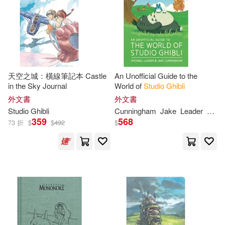
天空之城：橫線筆記本 Castle
An Unofficial Guide to the
in the Sky Journal
World of
Studio
Ghibli
外文書
外文書
Studio
Ghibli
Cunningham
Jake
Leader
Mich
359
568
73 折
$
$
492
$