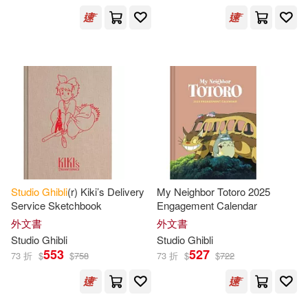
Studio
Ghibli
(r) Kiki’s Delivery
My Neighbor Totoro 2025
Service Sketchbook
Engagement Calendar
外文書
外文書
Studio
Ghibli
Studio
Ghibli
553
527
73 折
$
$
758
73 折
$
$
722