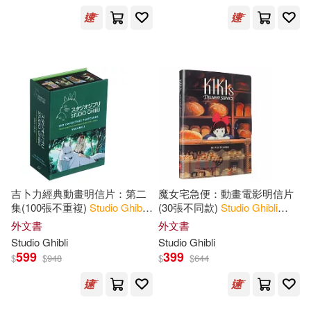
Michael(4)
Michelle(4)
展開
Odell(4)
出版社
(可複選)
Studio Ghibli (COR)(4)
Ingram(108)
傑克．康寧漢(4)
Chronicle Books(16)
吉卜力經典動畫明信片：第二
魔女宅急便：動畫電影明信片
麥可．里德(4)
集(100張不重複)
Studio
Ghibli
:
(30張不同款)
Studio
Ghibli
100 Collectible Postcards,
Kiki’s Delivery Service
SECRET MUSIC(6)
外文書
外文書
Volume 2 : Final Frames from
Studio
Ghibli
Studio
Ghibli
the Feature Films (1984
Cunningham(3)
Denison(3)
599
399
$
$
948
$
$
644
黑體文化(4)
Jake(3)
Leader(3)
SONY MUSIC(2)