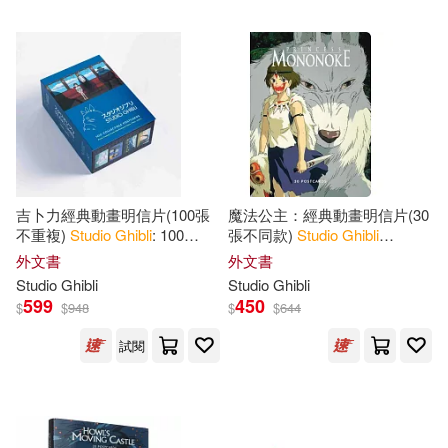
Alpert(2)
Colin(2)
台灣東販(2)
Colin/ Le Blanc(2)
Penguin Group (USA) Inc.(1)
Insight Editions(2)
Simon & Schuster, Inc.(1)
吉卜力經典動畫明信片(100張
魔法公主：經典動畫明信片(30
Jessica(2)
Le Blanc(2)
不重複)
Studio
Ghibli
: 100
張不同款)
Studio
Ghibli
Trafalgar Square(1)
Collectible Postcards: Final
Princess Mononoke: 30
外文書
外文書
Frames from the Feature Films
Postcards
Rayna(2)
Steve(2)
Studio
Ghibli
Studio
Ghibli
博樂伯樂(1)
599
450
$
$
948
$
$
644
Suzuki(2)
Toshio(2)
試閱
配送方式
(可複選)
Yun(2)
Akimoto(1)