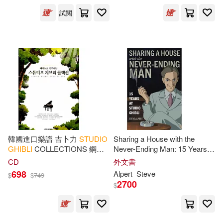
試閱
韓國進口樂譜 吉卜力
STUDIO
Sharing a House with the
GHIBLI
COLLECTIONS 鋼琴
Never-Ending Man: 15 Years at
譜 (韓國進口版)
Studio
Ghibli
CD
外文書
698
Alpert
Steve
$
$
749
2700
$