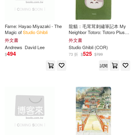
Fame: Hayao Miyazaki - The
龍貓：毛茸茸刺繡筆記本 My
Magic of
Studio
Ghibli
Neighbor Totoro: Totoro Plush
Journal
外文書
外文書
Andrews
David Lee
Studio
Ghibli
(COR)
494
525
$
73 折
$
$
720
試閱