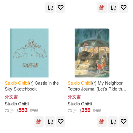
Studio
Ghibli
(r) Castle in the
Studio
Ghibli
(r) My Neighbor
Sky Sketchbook
Totoro Journal (Let’s Ride the
Cat Bus)
外文書
外文書
Studio
Ghibli
Studio
Ghibli
553
359
73 折
$
$
758
73 折
$
$
492