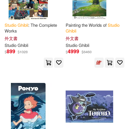
本週上市新品(3)
Studio
Ghibli
: The Complete
Painting the Worlds of
Studio
電子書
(可複選)
Works
Ghibli
外文書
外文書
Studio
Ghibli
Studio
Ghibli
適合手機平板閱讀(1)
899
4999
$
$
1328
$
$
6460
其他
(可複選)
現在可購買商品(68)
作者/演唱/譯/編/繪(60)
價格
-