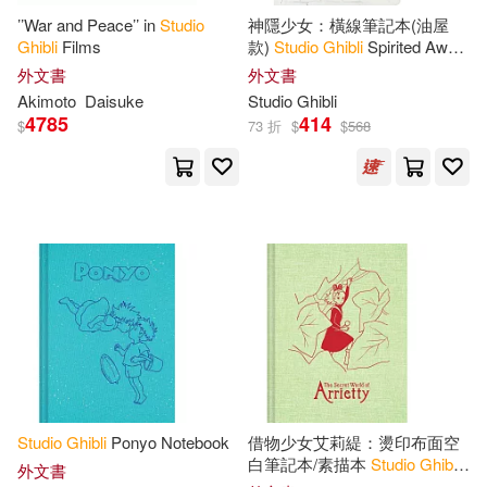
’’War and Peace’’ in
Studio
神隱少女：橫線筆記本(油屋
Ghibli
Films
款)
Studio
Ghibli
Spirited Away
Journal (The Bathhouse)
外文書
外文書
Akimoto
Daisuke
Studio
Ghibli
4785
414
$
73 折
$
$
568
Studio
Ghibli
Ponyo Notebook
借物少女艾莉緹：燙印布面空
白筆記本/素描本
Studio
Ghibli
外文書
The Secret World of Arrietty