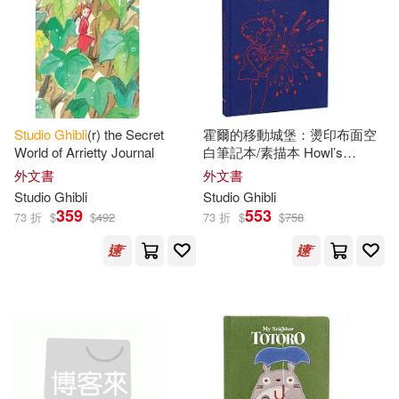
Studio
Ghibli
(r) the Secret
霍爾的移動城堡：燙印布面空
World of Arrietty Journal
白筆記本/素描本 Howl’s
Moving Castle Sketchbook
外文書
外文書
Studio
Ghibli
Studio
Ghibli
359
553
73 折
$
$
492
73 折
$
$
758