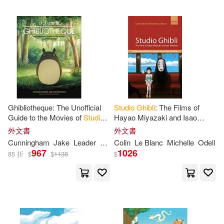
Ghibliotheque: The Unofficial
Studio
Ghibli
: The Films of
Guide to the Movies of
Studio
Hayao Miyazaki and Isao
Ghibli
Takahata
外文書
外文書
Cunningham
Jake
Leader
Michael
Colin
Le Blanc
Michelle
Odell
967
1026
85 折
$
$
1138
$