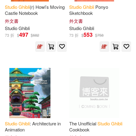
Studio
Ghibli
(r) Howl’s Moving
Studio
Ghibli
Ponyo
Castle Notebook
Sketchbook
外文書
外文書
Studio
Ghibli
Studio
Ghibli
497
553
73 折
$
$
682
73 折
$
$
758
Studio
Ghibli
: Architecture in
The Unofficial
Studio
Ghibli
Animation
Cookbook