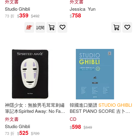
外文書
外文書
Favorite Japanese Animated
Studio
Ghibli
Jessica
Yun
Films
359
758
73 折
$
$
492
$
試閱
神隱少女：無臉男毛茸茸刺繡
韓國進口樂譜
STUDIO
GHIBLI
筆記本Spirited Away: No Face
BEST PIANO SCORE 吉卜力
Plush Journal
工作室簡易鋼琴譜 (韓國進口
外文書
CD
版)
598
Studio
Ghibli
$
$
649
525
73 折
$
$
720