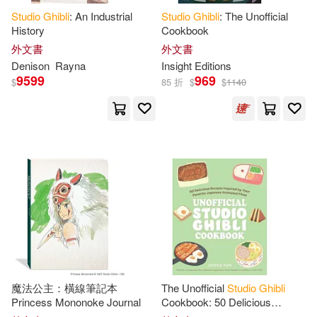
Studio
Ghibli
: An Industrial
Studio
Ghibli
: The Unofficial
History
Cookbook
外文書
外文書
Denison
Rayna
Insight Editions
9599
969
$
85 折
$
$
1140
魔法公主：橫線筆記本
The Unofficial
Studio
Ghibli
Princess Mononoke Journal
Cookbook: 50 Delicious
Recipes Inspired by Your