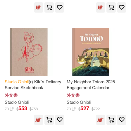
Studio
Ghibli
(r) Kiki’s Delivery
My Neighbor Totoro 2025
Service Sketchbook
Engagement Calendar
外文書
外文書
Studio
Ghibli
Studio
Ghibli
553
527
73 折
$
$
758
73 折
$
$
722