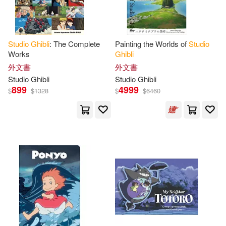
本週上市新品(3)
Studio
Ghibli
: The Complete
Painting the Worlds of
Studio
電子書
(可複選)
Works
Ghibli
外文書
外文書
Studio
Ghibli
Studio
Ghibli
適合手機平板閱讀(1)
899
4999
$
$
1328
$
$
6460
其他
(可複選)
現在可購買商品(68)
作者/演唱/譯/編/繪(60)
價格
-