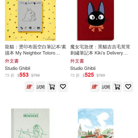
龍貓：燙印布面空白筆記本/素
魔女宅急便：黑貓吉吉毛茸茸
描本 My Neighbor Totoro
刺繡筆記本 Kiki’s Delivery
Sketchbook
Service: Jiji Journal
外文書
外文書
Studio
Ghibli
Studio
Ghibli
553
525
73 折
$
$
758
73 折
$
$
720
試閱
試閱