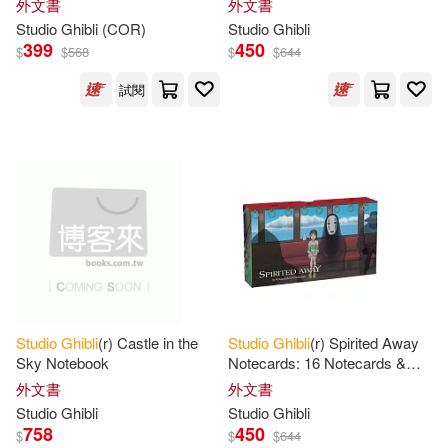
外文書
外文書
Postcards
Studio
Ghibli
(COR)
Studio
Ghibli
399
450
$
$
568
$
$
644
試閱
Studio
Ghibli
(r) Castle in the
Studio
Ghibli
(r) Spirited Away
Sky Notebook
Notecards: 16 Notecards &
Envelopes
外文書
外文書
Studio
Ghibli
Studio
Ghibli
758
450
$
$
$
644