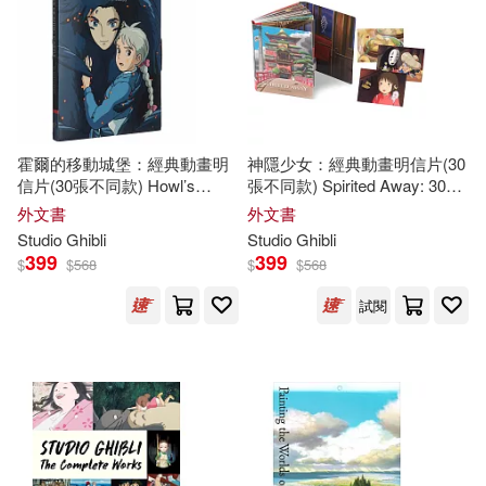
可超商取貨(139)
Andrews(1)
Daisuke(1)
可海外宅配(140)
David Lee(1)
Felix(1)
可港澳店取(138)
Kruger(1)
霍爾的移動城堡：經典動畫明
神隱少女：經典動畫明信片(30
信片(30張不同款) Howl’s
張不同款) Spirited Away: 30
可新加坡店取(137)
Moving Castle: 30 Postcards
Postcards
Leader and Jake Cunningham(1)
外文書
外文書
Studio
Ghibli
Studio
Ghibli
399
399
$
$
568
$
$
568
可菲律賓店取(138)
Oh(1)
Rayna (EDT)(1)
試閱
STUDIO GHIBLI(1)
上市日期
(可複選)
宮崎駿STUDIO GHIBLI(1)
一個月內上市新品(5)