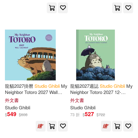
龍貓2027掛曆
Studio
Ghibli
My
龍貓2027週誌
Studio
Ghibli
My
Neighbor Totoro 2027 Wall
Neighbor Totoro 2027 12-
Calendar
Month Weekly Planner
外文書
外文書
Studio
Ghibli
Studio
Ghibli
549
527
$
$
608
73 折
$
$
722