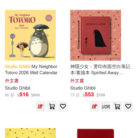
Studio
Ghibli
My Neighbor
神隱少女：燙印布面空白筆記
Totoro 2026 Wall Calendar
本/素描本 Spirited Away
Sketchbook
外文書
外文書
Studio
Ghibli
Studio
Ghibli
516
553
85 折
$
$
608
73 折
$
$
758
試閱