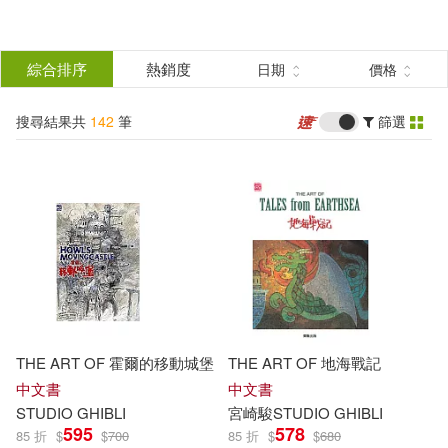
搜
尋
分類
綜合排序
熱銷度
日期
價格
(單選)
結
搜尋結果共
142
筆
篩選
圖書(132)
所有商品(142)
果
影音(9)
電子書(1)
篩
選
展開
作者
(可複選)
THE ART OF 霍爾的移動城堡
THE ART OF 地海戰記
Studio Ghibli(53)
中文書
中文書
STUDIO
GHIBLI
宮崎駿
STUDIO
GHIBLI
595
578
85 折
$
$
700
85 折
$
$
680
Cute Kids(32)
Notebook(32)