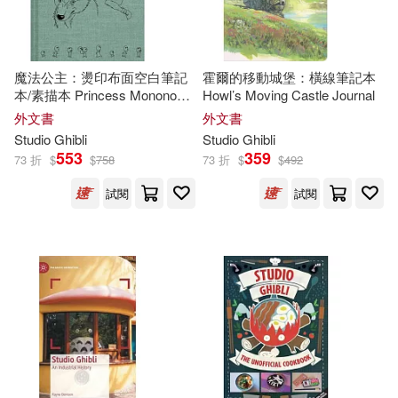
魔法公主：燙印布面空白筆記
霍爾的移動城堡：橫線筆記本
本/素描本 Princess Mononoke
Howl’s Moving Castle Journal
Sketchbook
外文書
外文書
Studio
Ghibli
Studio
Ghibli
553
359
73 折
$
$
758
73 折
$
$
492
試閱
試閱