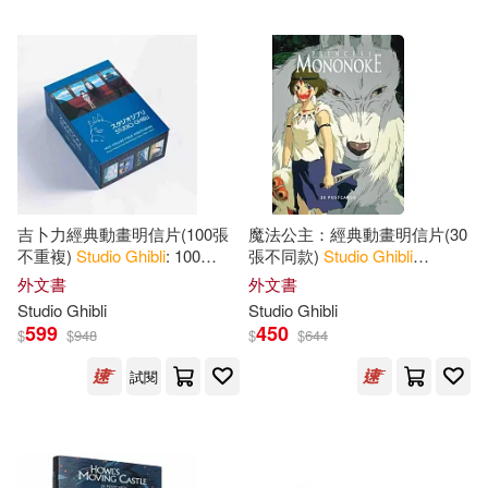
Alpert(2)
Colin(2)
台灣東販(2)
Colin/ Le Blanc(2)
Penguin Group (USA) Inc.(1)
Insight Editions(2)
Simon & Schuster, Inc.(1)
吉卜力經典動畫明信片(100張
魔法公主：經典動畫明信片(30
Jessica(2)
Le Blanc(2)
不重複)
Studio
Ghibli
: 100
張不同款)
Studio
Ghibli
Trafalgar Square(1)
Collectible Postcards: Final
Princess Mononoke: 30
外文書
外文書
Frames from the Feature Films
Postcards
Rayna(2)
Steve(2)
Studio
Ghibli
Studio
Ghibli
博樂伯樂(1)
599
450
$
$
948
$
$
644
Suzuki(2)
Toshio(2)
試閱
配送方式
(可複選)
Yun(2)
Akimoto(1)