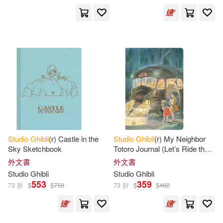
Studio
Ghibli
(r) Castle in the
Studio
Ghibli
(r) My Neighbor
Sky Sketchbook
Totoro Journal (Let’s Ride the
Cat Bus)
外文書
外文書
Studio
Ghibli
Studio
Ghibli
553
359
73 折
$
$
758
73 折
$
$
492