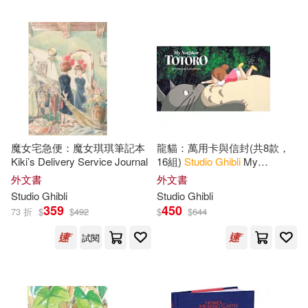
魔女宅急便：魔女琪琪筆記本
龍貓：萬用卡與信封(共8款，
Kiki’s Delivery Service Journal
16組)
Studio
Ghibli
My
Neighbor Totoro Notecards
外文書
外文書
Studio
Ghibli
Studio
Ghibli
359
450
73 折
$
$
492
$
$
644
試閱