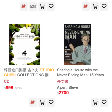
試閱
韓國進口樂譜 吉卜力
STUDIO
Sharing a House with the
GHIBLI
COLLECTIONS 鋼琴
Never-Ending Man: 15 Years at
譜 (韓國進口版)
Studio
Ghibli
CD
外文書
698
Alpert
Steve
$
$
749
2700
$