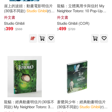
範圍
崖上的波妞：動畫電影明信片
龍貓：立體萬用卡與信封 My
(30張不同款)
Studio
Ghibli
(r)
Neighbor Totoro: 10 Pop-Up
Ponyo: 30 Postcards
Notecards and Envelopes
外文書
外文書
Studio
Ghibli
Studio
Ghibli
(COR)
399
499
$
$
568
$
$
720
龍貓：經典動畫明信片(30張不
蒼鷺與少年：經典動畫明信片
同款) My Neighbor Totoro: 30
(30張不同款)
Studio
Ghibli
(r)
Postcards
the Boy and the Heron: 30