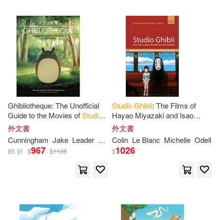
Ghibliotheque: The Unofficial
Studio
Ghibli
: The Films of
Guide to the Movies of
Studio
Hayao Miyazaki and Isao
Ghibli
Takahata
外文書
外文書
Cunningham
Jake
Leader
Michael
Colin
Le Blanc
Michelle
Odell
967
1026
85 折
$
$
1138
$