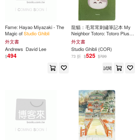
Fame: Hayao Miyazaki - The
龍貓：毛茸茸刺繡筆記本 My
Magic of
Studio
Ghibli
Neighbor Totoro: Totoro Plush
Journal
外文書
外文書
Andrews
David Lee
Studio
Ghibli
(COR)
494
525
$
73 折
$
$
720
試閱