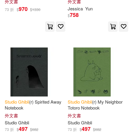
外文書
外文書
970
Jessica
Yun
73 折
$
$
1330
758
$
Studio
Ghibli
(r) Spirited Away
Studio
Ghibli
(r) My Neighbor
Notebook
Totoro Notebook
外文書
外文書
Studio
Ghibli
Studio
Ghibli
497
497
73 折
$
$
682
73 折
$
$
682