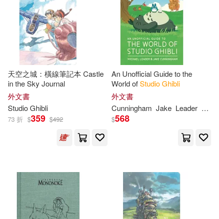
天空之城：橫線筆記本 Castle
An Unofficial Guide to the
in the Sky Journal
World of
Studio
Ghibli
外文書
外文書
Studio
Ghibli
Cunningham
Jake
Leader
Mich
359
568
73 折
$
$
492
$