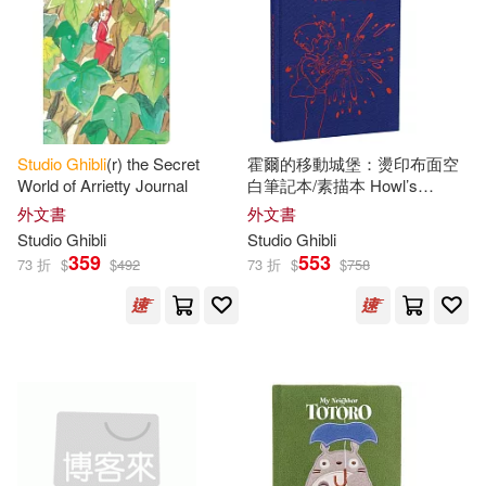
Studio
Ghibli
(r) the Secret
霍爾的移動城堡：燙印布面空
World of Arrietty Journal
白筆記本/素描本 Howl’s
Moving Castle Sketchbook
外文書
外文書
Studio
Ghibli
Studio
Ghibli
359
553
73 折
$
$
492
73 折
$
$
758