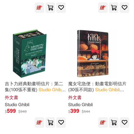
Michael(4)
Michelle(4)
展開
Odell(4)
出版社
(可複選)
Studio Ghibli (COR)(4)
Ingram(108)
傑克．康寧漢(4)
Chronicle Books(16)
吉卜力經典動畫明信片：第二
魔女宅急便：動畫電影明信片
麥可．里德(4)
集(100張不重複)
Studio
Ghibli
:
(30張不同款)
Studio
Ghibli
100 Collectible Postcards,
Kiki’s Delivery Service
SECRET MUSIC(6)
外文書
外文書
Volume 2 : Final Frames from
Studio
Ghibli
Studio
Ghibli
the Feature Films (1984
Cunningham(3)
Denison(3)
599
399
$
$
948
$
$
644
黑體文化(4)
Jake(3)
Leader(3)
SONY MUSIC(2)