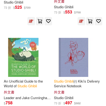
外文書
Studio
Ghibli
Sketchbook
525
Studio
Ghibli
73 折
$
$
720
553
73 折
$
$
758
An Unofficial Guide to the
Studio
Ghibli
(r) Kiki’s Delivery
World of
Studio
Ghibli
Service Notebook
外文書
外文書
Leader and Jake Cunningham
Michael
Studio
Ghibli
758
497
$
73 折
$
$
682