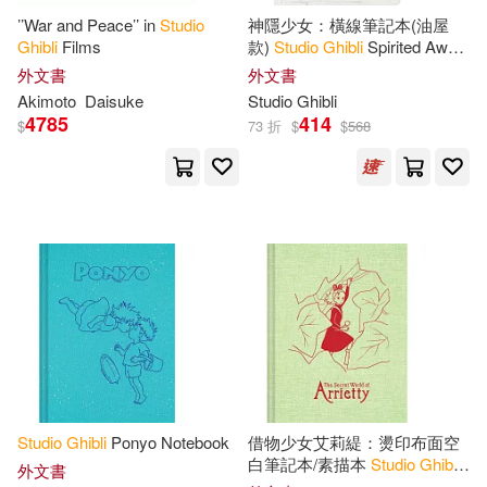
’’War and Peace’’ in
Studio
神隱少女：橫線筆記本(油屋
Ghibli
Films
款)
Studio
Ghibli
Spirited Away
Journal (The Bathhouse)
外文書
外文書
Akimoto
Daisuke
Studio
Ghibli
4785
414
$
73 折
$
$
568
Studio
Ghibli
Ponyo Notebook
借物少女艾莉緹：燙印布面空
白筆記本/素描本
Studio
Ghibli
外文書
The Secret World of Arrietty