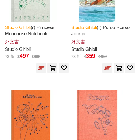
Studio
Ghibli
(r) Princess
Studio
Ghibli
(r) Porco Rosso
Mononoke Notebook
Journal
外文書
外文書
Studio
Ghibli
Studio
Ghibli
497
359
73 折
$
$
682
73 折
$
$
492