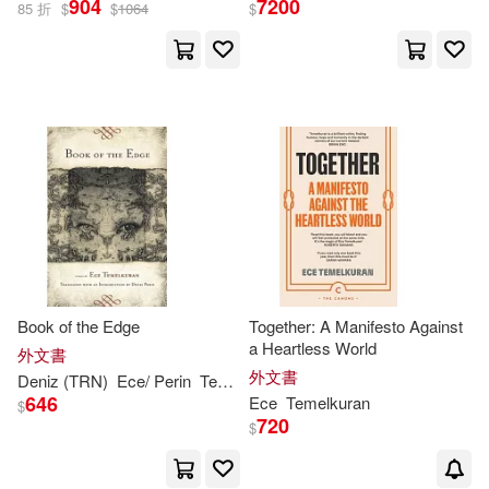
904
7200
85 折
$
$
1064
$
Deniz (TRN)(1)
出版社
(可複選)
Ece (TRN)(1)
Ece/ Beler(1)
Ingram(14)
遠足文化(1)
Ece/ Perin(1)
配送方式
(可複選)
Ece/ Temelkuran(1)
可超商取貨(15)
Book of the Edge
Together: A Manifesto Against
Zeynep (TRN)(1)
a Heartless World
外文書
外文書
Deniz (TRN)
Ece
/ Perin
Temelkuran
可海外宅配(15)
艾婕．泰梅爾古蘭(1)
646
Ece
Temelkuran
$
720
$
可港澳店取(15)