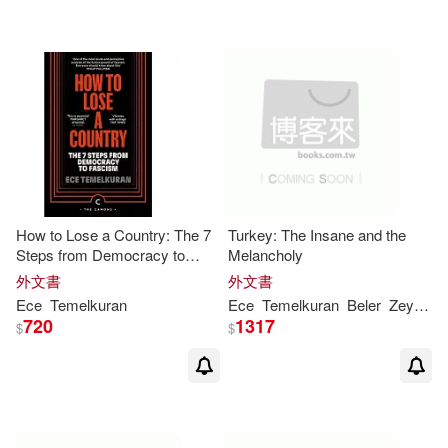
可新加坡店取(15)
可菲律賓店取(15)
其他
(可複選)
How to Lose a Country: The 7
Turkey: The Insane and the
現在可購買商品(3)
Steps from Democracy to
Melancholy
Fascism
外文書
外文書
作者/演唱/譯/編/繪(2)
Ece
Temelkuran
Ece
Temelkuran
Beler
Zeynep
720
1317
$
$
價格
-
範圍