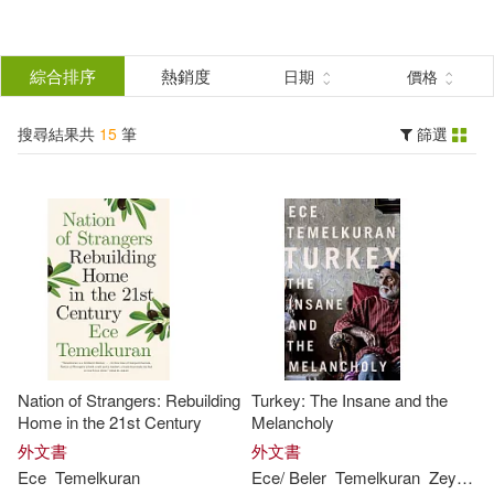
搜
尋
分類
綜合排序
熱銷度
日期
價格
(單選)
結
搜尋結果共
15
筆
篩選
圖書(15)
所有商品(15)
果
展開
篩
選
作者
(可複選)
Temelkuran(14)
Ece(9)
Nation of Strangers: Rebuilding
Turkey: The Insane and the
Ece/ Dakan(2)
Home in the 21st Century
Melancholy
外文書
外文書
Ece
Temelkuran
Ece
/ Beler
Temelkuran
Zeynep (TRN)
Kenneth (TRN)(2)
展開