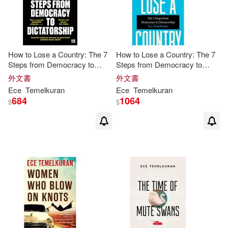
How to Lose a Country: The 7
How to Lose a Country: The 7
Steps from Democracy to
Steps from Democracy to
Dictatorship
Dictatorship
外文書
外文書
Ece
Temelkuran
Ece
Temelkuran
684
1064
$
$