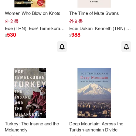
Women Who Blow on Knots
The Time of Mute Swans
外文書
外文書
Ece
(TRN)
Ece
/
Temelkuran
Temelkuran
Ece
/ Dakan
Kenneth (TRN)
Tem
530
988
$
$
Turkey: The Insane and the
Deep Mountain: Across the
Melancholy
Turkish-armenian Divide