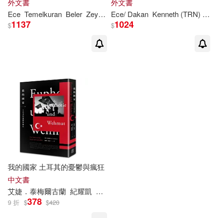
外文書
外文書
Ece
Temelkuran
Beler
Zeynep
Ece
/ Dakan
Kenneth (TRN)
Tem
1137
1024
$
$
我的國家 土耳其的憂鬱與瘋狂
中文書
艾婕．泰梅爾古蘭
紀耀凱
黃楷君
378
9 折
$
$
420