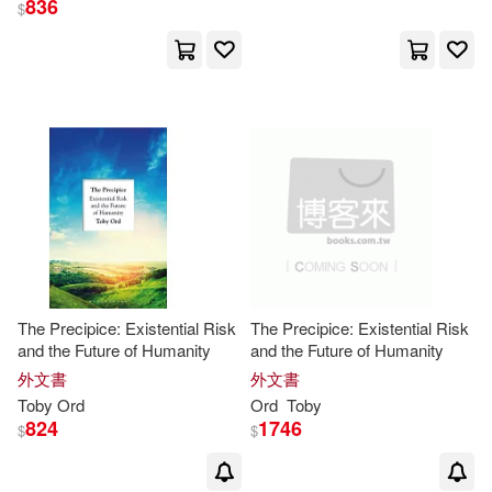
836
$
William(1)
出版社
(可複選)
Ingram(4)
Bloomsbury Publishing(1)
The Precipice: Existential Risk
The Precipice: Existential Risk
and the Future of Humanity
and the Future of Humanity
外文書
外文書
配送方式
(可複選)
Toby
Ord
Ord
Toby
824
1746
$
$
可超商取貨(5)
可海外宅配(5)