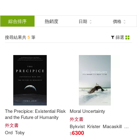
搜
尋
分類
綜合排序
熱銷度
日期
價格
(單選)
結
搜尋結果共
5
筆
篩選
圖書(5)
所有商品(5)
果
展開
篩
選
作者
(可複選)
Ord(4)
Toby(4)
The Precipice: Existential Risk
Moral Uncertainty
Bykvist(1)
Krister(1)
and the Future of Humanity
外文書
外文書
Bykvist
Krister
Macaskill
Ord
T
6300
Ord
Toby
$
Macaskill(1)
Toby Ord(1)