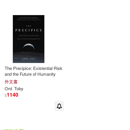
可港澳店取(5)
可新加坡店取(5)
可菲律賓店取(5)
The Precipice: Existential Risk
其他
(可複選)
and the Future of Humanity
外文書
Ord
Toby
現在可購買商品(2)
1140
$
作者/演唱/譯/編/繪(1)
價格
-
範圍