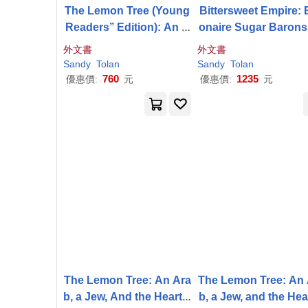
The Lemon Tree (Young
Bittersweet Empire: B
Readers’’ Edition): An A
onaire Sugar Barons
rab, a Jew, and the Heart
d the Ghosts of Slav
外文書
外文書
of the Middle East
Sandy
Tolan
Sandy
Tolan
760
1235
優惠價:
元
優惠價:
元
The Lemon Tree: An Ara
The Lemon Tree: An 
b, a Jew, And the Heart o
b, a Jew, and the Hea