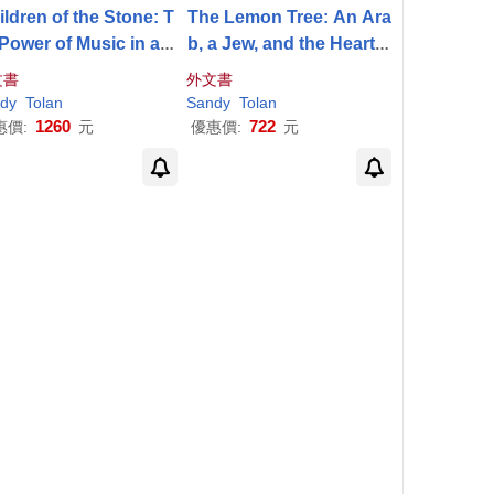
ildren of the Stone: T
The Lemon Tree: An Ara
Power of Music in a H
b, a Jew, and the Heart o
ard Land
f the Middle East
文書
外文書
dy
Tolan
Sandy
Tolan
1260
722
惠價:
元
優惠價:
元