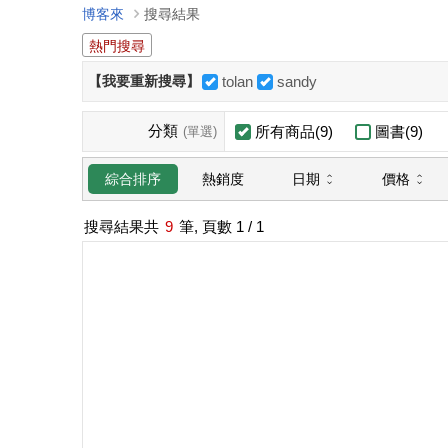
博客來
搜尋結果
熱門搜尋
【我要重新搜尋】
tolan
sandy
分類
所有商品(9)
圖書(9)
(單選)
日期
價格
綜合排序
熱銷度
搜尋結果共
9
筆, 頁數
1
/ 1