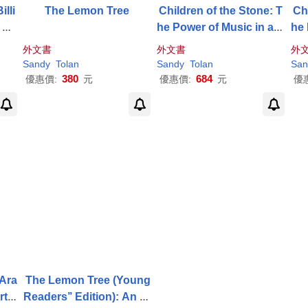
illi
The Lemon Tree
Children of the Stone: T
Ch
 an
he Power of Music in a H
he 
ery
ard Land
外文書
外文書
外
Sandy
Tolan
Sandy
Tolan
San
380
684
優惠價:
元
優惠價:
元
優
Ara
The Lemon Tree (Young
rt o
Readers’’ Edition): An Ar