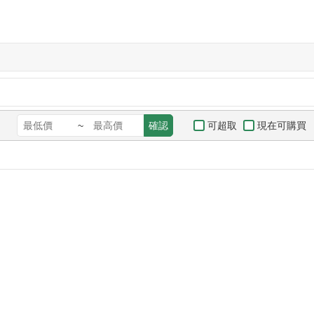
可超取
現在可購買
~
確認