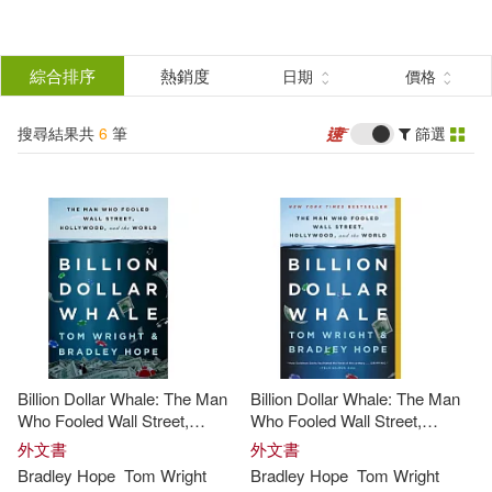
搜
尋
分類
綜合排序
熱銷度
日期
價格
(單選)
結
搜尋結果共
6
筆
篩選
圖書(5)
所有商品(6)
果
電子書(1)
篩
選
展開
作者
(可複選)
Billion Dollar Whale: The Man
Billion Dollar Whale: The Man
Bradley Hope(3)
Who Fooled Wall Street,
Who Fooled Wall Street,
Hollywood, and the World
Hollywood, and the World
外文書
外文書
Bradley
Hope
Tom
Wright
Bradley
Hope
Tom
Wright
Tom Wright(3)