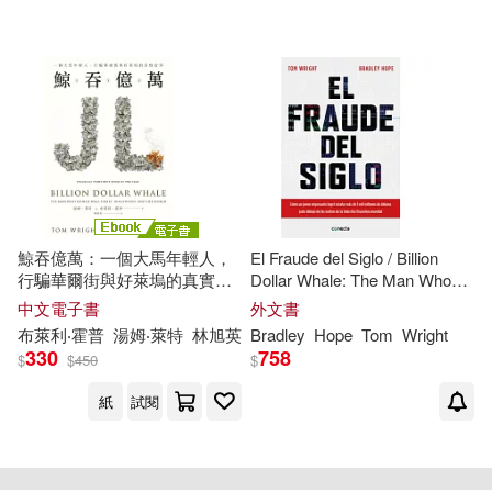
配送方式
(可複選)
可超商取貨(5)
可海外宅配(5)
可港澳店取(5)
可新加坡店取(5)
鯨吞億萬：一個大馬年輕人，
El Fraude del Siglo / Billion
行騙華爾街與好萊塢的真實故
Dollar Whale: The Man Who
可菲律賓店取(5)
事 (電子書)
Fooled Wall Street, Hollywood,
中文電子書
外文書
and the World
布萊利‧霍普
湯姆‧萊特
林旭英
Bradley
Hope
Tom
Wright
330
758
$
$
450
$
電子書
(可複選)
紙
試閱
重新設定
確認
適合手機平板閱讀(1)