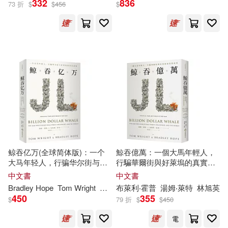
332
836
73 折
$
$
456
$
布萊利‧霍普(2)
湯姆‧萊特(2)
Bradley(1)
Hope(1)
Tom(1)
Wright(1)
出版社
(可複選)
鲸吞亿万(全球简体版)：一个
鯨吞億萬：一個大馬年輕人，
大马年轻人，行骗华尔街与好
行騙華爾街與好萊塢的真實故
早安財經(3)
Ingram(2)
莱坞的真实故事
事
中文書
中文書
Bradley
Hope
Tom
Wright
林旭英
布萊利‧霍普
湯姆‧萊特
林旭英
450
355
Hachette Book Group(1)
$
79 折
$
$
450
電