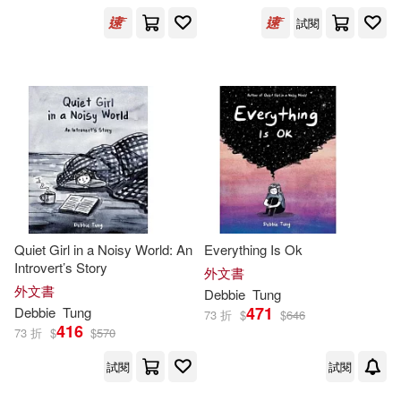
Ingram(5)
試閱
配送方式
(可複選)
可超商取貨(5)
可海外宅配(5)
可港澳店取(5)
Quiet Girl in a Noisy World: An
Everything Is Ok
可新加坡店取(5)
Introvert’s Story
外文書
外文書
Debbie
Tung
471
Debbie
Tung
73 折
$
$
646
可菲律賓店取(5)
416
73 折
$
$
570
試閱
試閱
其他
(可複選)