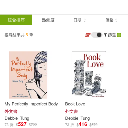
搜
尋
分類
綜合排序
熱銷度
日期
價格
(單選)
結
搜尋結果共
5
筆
篩選
圖書(5)
所有商品(5)
果
展開
篩
選
作者
(可複選)
Debbie(5)
Tung(5)
My Perfectly Imperfect Body
Book Love
外文書
外文書
出版社
(可複選)
Debbie
Tung
Debbie
Tung
527
416
73 折
$
$
722
73 折
$
$
570