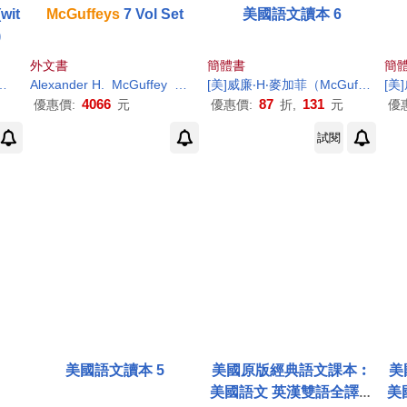
(wit
McGuffeys
7 Vol Set
美國語文讀本 6
)
外文書
簡體書
簡
McGuffey
Alexander
Ruth
William
H
.
McGuffey
Holmes
Media
[美]威廉‧
Mott
William
H
‧麥加菲（
Holmes
McGuffey
，W
[美
4066
87
131
優惠價:
元
優惠價:
折,
元
優
試閱
美國語文讀本 5
美國原版經典語文課本︰
美
美國語文 英漢雙語全譯本
美