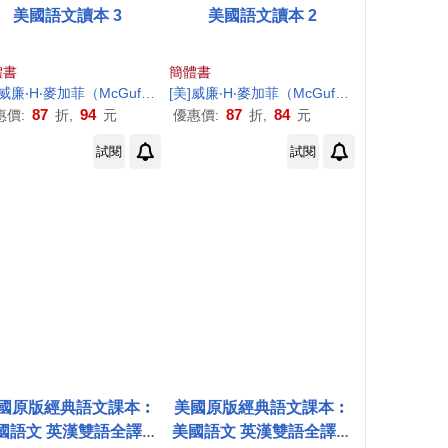
美國語文讀本 3
美國語文讀本 2
體書
簡體書
．
]威廉‧
H
．）編
H
‧麥加菲（
McGuffey
，W．
[美]威廉‧
H
．）編
H
‧麥加菲（
McGuffey
，W．
H
．）編
87
94
87
84
惠價:
折,
元
優惠價:
折,
元
試閱
試閱
國原版經典語文課本︰
美國原版經典語文課本︰
國語文 英漢雙語全譯本
美國語文 英漢雙語全譯本