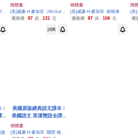
2
簡體書
簡體書
簡
y
，W．
[美]威廉‧
H
．）編
H
‧麥加菲（
McGuffey
，W．
[美]威廉‧
H
．）編
H
‧麥加菲
範曉偉
[美
87
131
87
156
優惠價:
折,
元
優惠價:
折,
元
優
試閱
本︰
美國原版經典語文課本︰
譯本
美國語文 英漢雙語全譯本
4
簡體書
周婕
[美]威廉‧
H
‧麥加菲
關慧 楊忠武