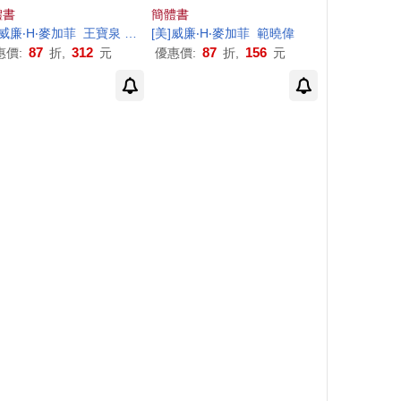
6
1
體書
簡體書
]威廉‧
H
‧麥加菲
王寶泉 高原
[美]威廉‧
H
‧麥加菲
範曉偉
87
312
87
156
惠價:
折,
元
優惠價:
折,
元