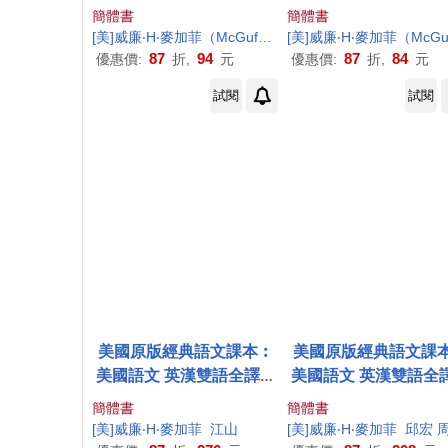
簡體書
簡體書
[美]威廉‧
H
‧麥加菲（
McGuffey
，W．
[美]威廉‧
H
．）編
H
‧麥加菲（
McGuffe
87
94
87
84
優惠價:
折,
元
優惠價:
折,
元
試閱
試閱
美國原版經典語文課本︰
美國原版經典語文課
美國語文 英漢雙語全譯本
美國語文 英漢雙語全
5
3
簡體書
簡體書
[美]威廉‧
H
‧麥加菲
江山
[美]威廉‧
H
‧麥加菲
邱宏 