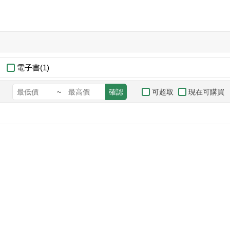
電子書(1)
可超取
現在可購買
~
確認