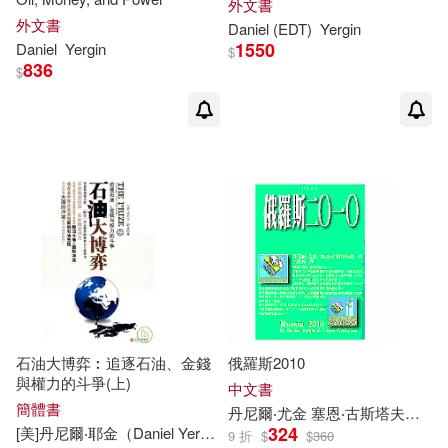
外文書
外文書
Daniel
(EDT)
Yergin
1550
Daniel
Yergin
$
836
$
石油大博弈︰追逐石油、金錢
俄羅斯2010
與權力的斗爭(上)
中文書
簡體書
丹尼爾‧尤金 塞恩‧古斯塔夫森
王
324
[美]丹尼爾‧耶金（
Daniel
Yergin
）
艾平 等
9 折
$
$
360