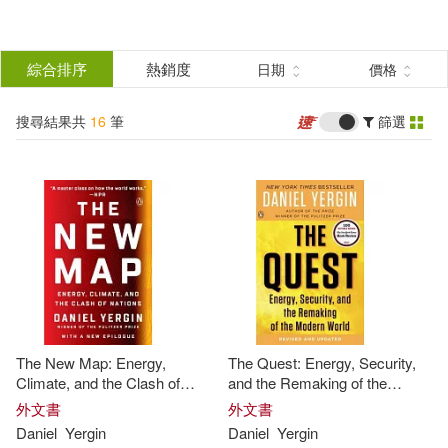
搜
尋
分類
綜合排序
熱銷度
日期
價格
(單選)
結
搜尋結果共
16
筆
篩選
圖書(15)
所有商品(16)
果
電子書(1)
篩
選
展開
作者
(可複選)
The New Map: Energy,
The Quest: Energy, Security,
Yergin(11)
Daniel(7)
Climate, and the Clash of
and the Remaking of the
Nations
Modern World
外文書
外文書
Daniel
Yergin
Daniel
Yergin
Daniel/ Stanislaw(2)