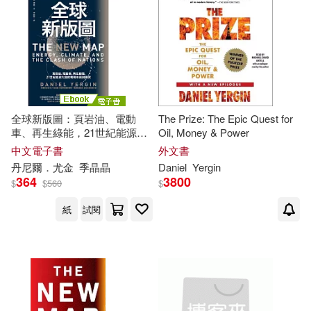
適合手機平板閱讀(1)
其他
(可複選)
全球新版圖：頁岩油、電動
The Prize: The Epic Quest for
現在可購買商品(7)
車、再生綠能，21世紀能源大
Oil, Money & Power
國的戰略布局與衝突 (電子書)
中文電子書
外文書
丹尼爾．尤金
季晶晶
Daniel
Yergin
作者/演唱/譯/編/繪(4)
364
3800
$
$
560
$
價格
紙
試閱
-
範圍