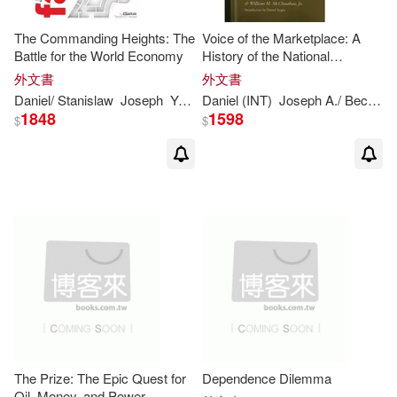
The Commanding Heights: The
Voice of the Marketplace: A
Battle for the World Economy
History of the National
Petroleum Council
外文書
外文書
Daniel
/ Stanislaw
Joseph
Yergin
Daniel
(INT)
Joseph A./ Becker
1848
1598
$
$
The Prize: The Epic Quest for
Dependence Dilemma
Oil, Money, and Power