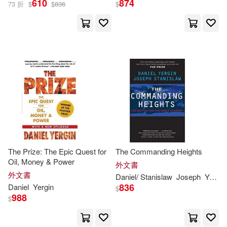
610
874
73 折
$
$
836
$
Joseph(2)
丹尼爾．尤金(2)
展開
Daniel (EDT)(1)
出版社
(可複選)
Daniel (INT)(1)
Ingram(10)
聯經出版公司(2)
Daniel/ Gustafson(1)
Penguin Pr(1)
Joseph A./ Becker(1)
Pratt(1)
The Prize: The Epic Quest for
The Commanding Heights
Oil, Money & Power
Simon & Schuster(1)
外文書
外文書
Daniel
/ Stanislaw
Joseph
Yergin
Thane/ Cambridge Energy Resear
836
Daniel
Yergin
ch Associates (COR)(1)
$
中信出版社(1)
時報出版(1)
988
$
William H./ McClenahan(1)