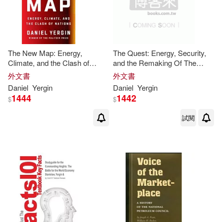
The New Map: Energy,
The Quest: Energy, Security,
Climate, and the Clash of
and the Remaking Of The
Nations
Modern World
外文書
外文書
Daniel
Yergin
Daniel
Yergin
1444
1442
$
$
試閱