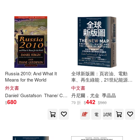
配送方式
(可複選)
William M./ Yergin(1)
可超商取貨(15)
[美]丹尼爾‧耶金（Daniel Yergin）
(1)
可海外宅配(15)
丹尼爾‧尤金 塞恩‧古斯塔夫森(1)
可港澳店取(15)
Russia 2010: And What It
全球新版圖：頁岩油、電動
Means for the World
車、再生綠能，21世紀能源大
可新加坡店取(15)
國的戰略布局與衝突
外文書
中文書
Daniel
/ Gustafson
Thane/ Cambridge Energy Research Associates (COR)
丹尼爾．尤金
季晶晶
680
442
可菲律賓店取(15)
$
79 折
$
$
560
電
試閱
電子書
(可複選)