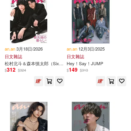
Giuseppe (EDT)(1)
Holly (EDT)(1)
an.an
3月18日/2026
an.an
12月3日/2025
Huda Haidar(1)
日文雜誌
日文雜誌
松村北斗＆森本慎太郎（SixTONES）
Hey！Say！JUMP
Ioane Muni(1)
312
149
$
$
324
$
$
313
Isho (COM)/ Budge(1)
Iu. A. (EDT)(1)
James T.(1)
Jay(1)