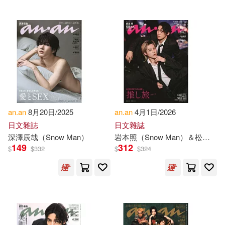
Anan/ Lockwood(1)
Anane N.(1)
Anane-Fenin(1)
Ananou(1)
Ananou (COL)(1)
Anan’Ev(1)
an.an
8月20日/2025
an.an
4月1日/2026
日文雜誌
日文雜誌
Anirban/ Jedidi(1)
深澤辰哉（Snow Man）
岩本照（Snow Man）＆松田元太（Travis Japan）
149
312
$
$
332
$
$
324
Annette Yoshiko (EDT)/ Adler(1)
Annette Yoshiko (EDT)/ Boustan(1)
Annette Yoshiko (EDT)/ Veltri(1)