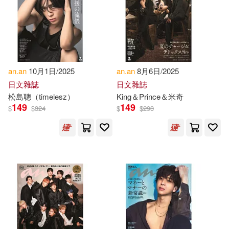
an.an
10月1日/2025
an.an
8月6日/2025
日文雜誌
日文雜誌
松島聰（timelesz）
King＆Prince＆米奇
149
149
$
$
324
$
$
293