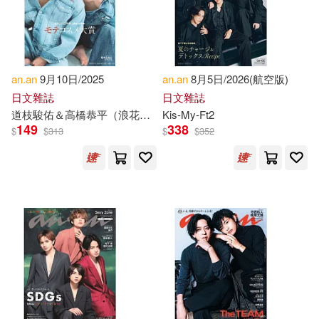
Roberta/ Karacsony(1)
Ruth(1)
Ruth/ Turnkington(1)
an.an
9月10日/2025
an.an
8月5日/2026(航空版)
Sandor/ Anan(1)
Shichun(1)
日文雜誌
日文雜誌
道枝駿佑＆高橋恭平（浪花男子）
Kis-My-Ft2
149
338
$
$
313
$
$
352
Shuttlewood(1)
Siritaratiwat(1)
Stephan Samir(1)
T&#7883;nh Khong(1)
Tal(1)
Tello(1)
Theodora O.(1)