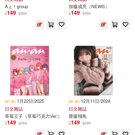
Aぇ！group
加藤成亮（NEWS）
149
149
$
$
302
$
$
302
an.an
1月22日/2025
an.an
12月11日/2024
日文雜誌
日文雜誌
草莓王子（草莓巧克力Ver.）
齋藤飛鳥
149
149
$
$
354
$
$
294