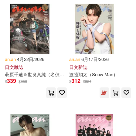
可超商取貨(243)
The Revd Gabriel J.(3)
Amer Society for Microbiology(1)
可海外宅配(241)
그웬돌린（Gwendolyn）(3)
Ams Pr Inc(1)
可港澳店取(227)
Ali Anane(2)
Bloomsbury USA Academic(1)
an.an
4月22日/2026
an.an
6月17日/2026
可新加坡店取(226)
Alie Anane/ Vargas(2)
日文雜誌
日文雜誌
Johns Hopkins Univ Pr(1)
萩原千速＆世良真純（名偵探柯南）
渡邊翔太（Snow Man）
可菲律賓店取(228)
339
312
$
$
353
$
$
324
Anan (EDT)(2)
MTEX(1)
Anan Ashrabi(2)
Ananno(2)
上市日期
(可複選)
Oceano De Mexico(1)
Azharul(2)
一個月內上市新品(14)
Qed Pub Inc(1)