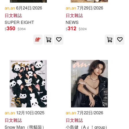
作者/演唱/譯/編/繪(101)
an.an
6月24日/2026
an.an
7月29日/2026
Ababio(1)
Abergel(1)
日文雜誌
日文雜誌
價格
-
範圍
SUPER EIGHT
NEWS
350
312
$
$
364
$
$
324
Abu Hamad(1)
Abu-Hummour(1)
Adaeze C.(1)
Afsaruddin(1)
Agyeman-Anane(1)
Akinlabi(1)
Akwada(1)
an.an
12月10日/2025
an.an
7月22日/2026
日文雜誌
日文雜誌
Alex P. (EDT)/ Roetzel(1)
Snow Man（熊貓裝）
小島健（Aぇ！group）