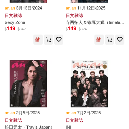
an.an
3月13日/2024
an.an
11月12日/2025
Thierry(1)
Uri(1)
日文雜誌
日文雜誌
Sexy Zone
寺西拓人＆篠塚大輝（timelesz）
149
149
$
$
342
$
$
324
Uri (EDT)(1)
Uri (EDT)/ Conquest(1)
V(1)
Vannak Anan/ Pederick(1)
William (CON)/ Berkowitz(1)
William A./ Dalie(1)
an.an
2月5日/2025
an.an
7月2日/2025
William Craft (EDT)/ Anan’Ich(1)
日文雜誌
日文雜誌
松田元太（Travis Japan）
INI