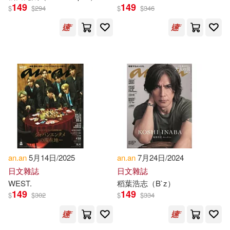
149
149
$
$
294
$
$
346
Wizi(1)
Yasmine(1)
Yuri (EDT)/ Ananich(1)
Yurii A.(1)
Yvonne(1)
anan(1)
しいたけ.(1)
フレッシュ・ゴードン(1)
an.an
5月14日/2025
an.an
7月24日/2024
日文雜誌
日文雜誌
WEST.
稻葉浩志（B`z）
149
149
$
$
302
$
$
334