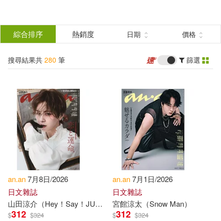
搜
尋
分類
綜合排序
熱銷度
日期
價格
(單選)
結
搜尋結果共
280
筆
篩選
圖書(114)
所有商品(280)
果
影音(4)
雜誌(125)
篩
選
電子書(37)
展開
作者
(可複選)
an.an
7月8日/2026
an.an
7月1日/2026
Anan(38)
Ameri(7)
日文雜誌
日文雜誌
山田涼介（Hey！Say！JUMP）
宮館涼太（Snow Man）
312
312
$
$
324
$
$
324
Anane(7)
Gabriel J.(7)