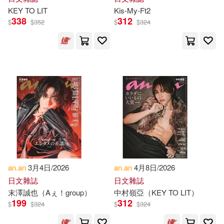
Carmen De Paz(1)
Carol(1)
KEY TO LIT
Kis-My-Ft2
338
312
$
$
352
$
$
324
Celine/ Nieves(1)
Charles(1)
Chen(1)
Crevecoeur(1)
Damenortey Richard(1)
David Anane(1)
Dawn (EDT)/ Arab Community Cen
ter for Economic and Social Servic
an.an
3月4日/2026
an.an
4月8日/2026
es (COR)(1)
日文雜誌
日文雜誌
末澤誠也（Aぇ！group）
中村嶺亞（KEY TO LIT）
Denis(1)
Denis Kwame(1)
199
312
$
$
324
$
$
324