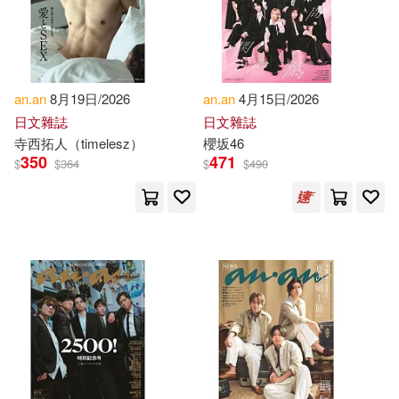
Back To Basics(2)
本週上市新品(2)
Sky Blue Pr(1)
Carol/ Anan(2)
Cohen(2)
Sussex Academic Pr(1)
電子書
an.an
8月19日/2026
an.an
4月15日/2026
(可複選)
Gwendolyn(2)
日文雜誌
日文雜誌
Taylor & Francis(1)
寺西拓人（timelesz）
櫻坂46
適合手機平板閱讀(3)
350
471
$
$
364
$
$
490
Hasan Masud(2)
Karim(2)
Textstream(1)
適合平板閱讀(34)
Mahadi(2)
Maria(2)
Trans Tech Pubn(1)
Nana Kwame(2)
Ra’Anan(2)
其他
(可複選)
Xlibris Corp(1)
Suze(2)
Turkington(2)
現在可購買商品(171)
Wattanakuljarus(2)
A. A.(1)