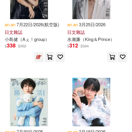
Jean-Jacques/ Thiran(1)
an.an
7月22日/2026(航空版)
an.an
3月25日/2026
Jocelyn (CON)/ Sophorn(1)
日文雜誌
日文雜誌
小島健（Aぇ！group）
永瀨廉（King＆Prince）
Judy/ Delgado(1)
338
312
$
$
352
$
$
324
Karen/ Craig(1)
Khalid(1)
Klaus (EDT)/ Leicht(1)
Kosuke/ Ferré(1)
Kristen(1)
Kwame(1)
Kwesi Anan(1)
an.an
7月30日/2025
an.an
2月18日/2026