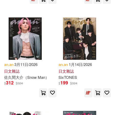
Dohrmann(1)
Dora(1)
Dorit (CON)(1)
E. A. Wallis (EDT)/ Isho of Beth Ab
he(1)
E. A. Wallis (TRN)(1)
Esther Titilayo(1)
an.an
3月11日/2026
an.an
1月14日/2026
日文雜誌
日文雜誌
佐久間大介（Snow Man）
SixTONES
Eyre-Chanda(1)
312
199
$
$
324
$
$
324
Faustin/ Terry(1)
Franklin(1)
Frederic/ Anane(1)
Gatti(1)