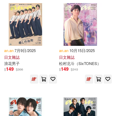
Ra’anan (CON)(1)
Ra’anan (EDT)/ Himmelfarb(1)
Ra’anan S. (EDT)/ Herrmann(1)
an.an
7月9日/2025
an.an
10月15日/2025
Ra’anan S. (EDT)/ Jassen(1)
日文雜誌
日文雜誌
浪花男子
松村北斗（SixTONES）
149
149
Ra’anan S. (EDT)/ Kosansky(1)
$
$
306
$
$
313
Reimund (EDT)/ Reed(1)
Riggs(1)
Robert (FRW)(1)