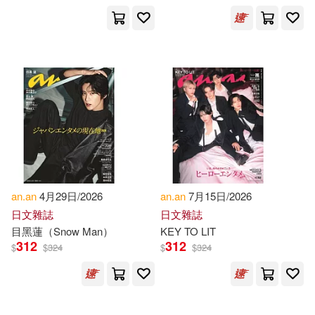
Boustan(5)
Budge(5)
展開
E. A. Wallis(4)
Jerome(4)
出版社
(可複選)
Ra’anan(4)
Richard(4)
慕客館(107)
Ingram(97)
Saint(4)
’Anan-Yeshua(4)
MAGAZINE HOUSE(33)
an.an
4月29日/2026
an.an
7月15日/2026
Aruncharatorn(3)
Nobuko(3)
日文雜誌
日文雜誌
マガジンハウス(16)
朧月(5)
展開
目黑蓮（Snow Man）
KEY TO LIT
312
312
$
$
324
$
$
324
Ph.d.(3)
Revd Gabriel(3)
warner music(4)
配送方式
(可複選)
Revd Gabriel J.(3)
Taylor & Francis Asia Pacific(3)