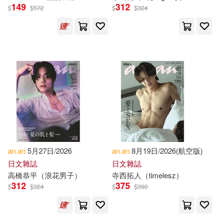
149
312
$
$
572
$
$
324
Alfred Abed (EDT)/ Jayousi(1)
Alon (EDT)/ Rabbo(1)
Anan (CON)/ Kerret(1)
Anan (EDT)/ Arida(1)
Anan (EDT)/ Ramey(1)
an.an
5月27日/2026
an.an
8月19日/2026(航空版)
日文雜誌
日文雜誌
Anan Eva(1)
Anan$i(1)
高橋恭平（浪花男子）
寺西拓人（timelesz）
312
375
$
$
324
$
$
390
Anan/ Edwards(1)