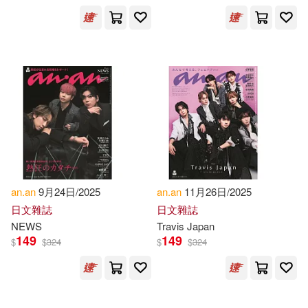
Olatunji(1)
Oren (EDT)/ Rustow(1)
Peter (EDT)(1)
Phap S&#432;(1)
Prum(1)
an.an
9月24日/2025
an.an
11月26日/2025
Publishing Company(1)
日文雜誌
日文雜誌
NEWS
Travis Japan
149
149
Raanan S. (EDT)(1)
$
$
324
$
$
324
Ra’Anan S. (EDT)/ Reed(1)