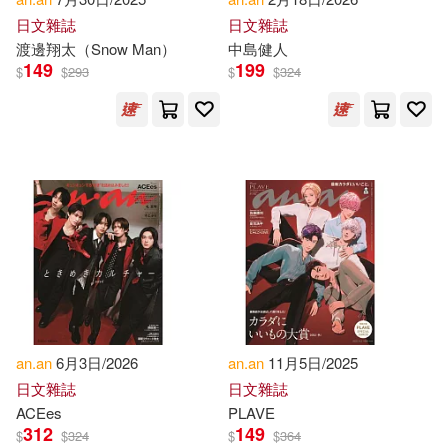
Lazarus(1)
Lim (TRN)(1)
日文雜誌
日文雜誌
渡邊翔太（Snow Man）
中島健人
Lionel(1)
Marina (EDT)(1)
149
199
$
$
293
$
$
324
Marouane/ Chakraborti(1)
Martha (EDT)/ Schafer(1)
Martinez(1)
Michael (ILT)(1)
Morven S.(1)
N. E.(1)
an.an
6月3日/2026
an.an
11月5日/2025
Natalie B. (EDT)/ Reed(1)
日文雜誌
日文雜誌
ACEes
PLAVE
Nyarko(1)
Oded/ Erev(1)
312
149
$
$
324
$
$
364