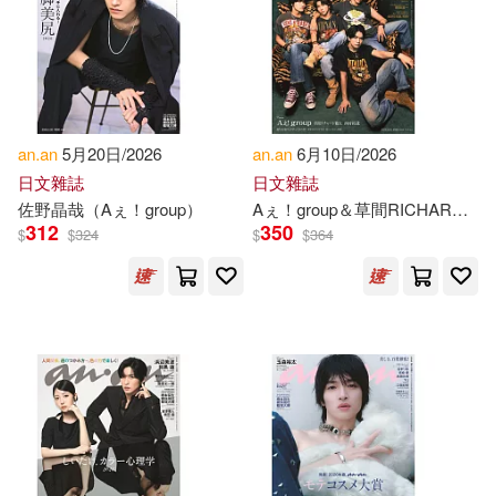
Apirat (EDT)/ Kruesubthaworn(1)
Asma (EDT)/ Ameri(1)
an.an
5月20日/2026
an.an
6月10日/2026
日文雜誌
日文雜誌
Awesome Diary(1)
佐野晶哉（Aぇ！group）
Aぇ！group＆草間RICHARD敬太＆西村拓哉
312
350
$
$
324
$
$
364
Aymen/ Toke(1)
B. V. (EDT)/ Petrov(1)
Balaban(1)
Bassam(1)
Beaunissant(1)