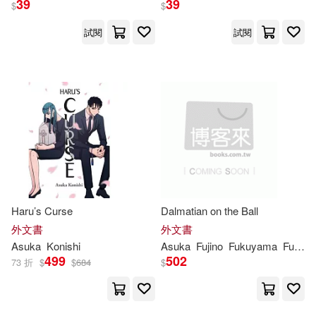
39
39
$
$
試閱
試閱
Haru’s Curse
Dalmatian on the Ball
外文書
外文書
Asuka
Konishi
Asuka
Fujino
Fukuyama
Furukawa
499
502
73 折
$
$
684
$