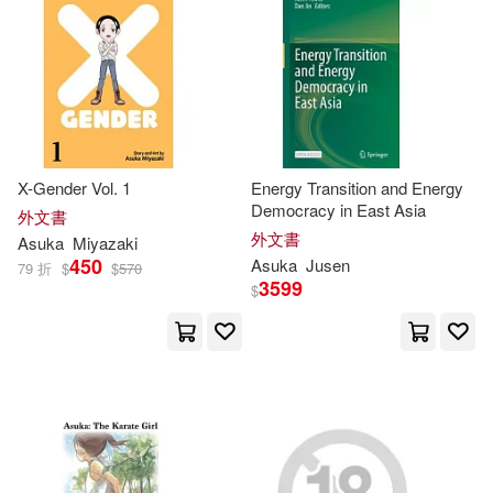
飛鳥昭雄(1)
高橋由季(1)
X-Gender Vol. 1
Energy Transition and Energy
Democracy in East Asia
外文書
外文書
Asuka
Miyazaki
450
Asuka
Jusen
79 折
$
$
570
3599
$