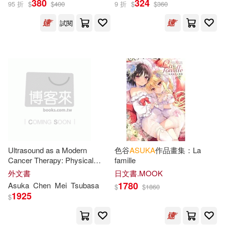
380
324
95 折
$
$
400
9 折
$
$
360
試閱
Konishi(8)
Young(8)
展開
Katsura(7)
Makoto(7)
出版社
(可複選)
Makoto/ Tokiya(7)
Ingram(61)
悅文社(35)
Seigo (ILT)(6)
Asuka (ILT)(5)
S1 NO.1 STYLE(13)
Izumi(4)
Jun(4)
Ultrasound as a Modern
色谷
ASUKA
作品畫集：La
Cancer Therapy: Physical
famille
Random House Inc(6)
展開
principles, biological
外文書
日文書.MOOK
mechanisms of action, and
ASUKA(3)
Hana Asuka(3)
1780
Asuka
Chen
Mei
Tsubasa
$
$
1860
clinical applications in oncology
慕客館(6)
Dc Comics(5)
1925
$
配送方式
(可複選)
Asuka/ Hasegawa(2)
Tokyopop(4)