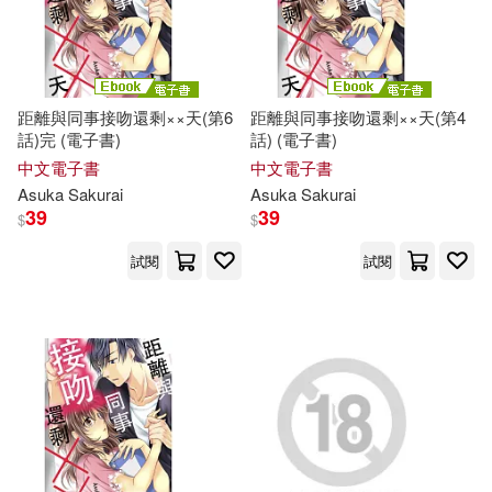
Christine (TRN)/ Speelman(1)
距離與同事接吻還剩××天(第6
距離與同事接吻還剩××天(第4
Conner(1)
話)完 (電子書)
話) (電子書)
中文電子書
中文電子書
Cossette/ Katsura(1)
Dan(1)
Asuka
Sakurai
Asuka
Sakurai
39
39
$
$
Edition Synapse (COR)/ Minami(1)
試閱
試閱
Eriko/ Watari/ Mitsuno(1)
Fujino(1)
Fukuyama(1)
Furukawa(1)
Haruka(1)