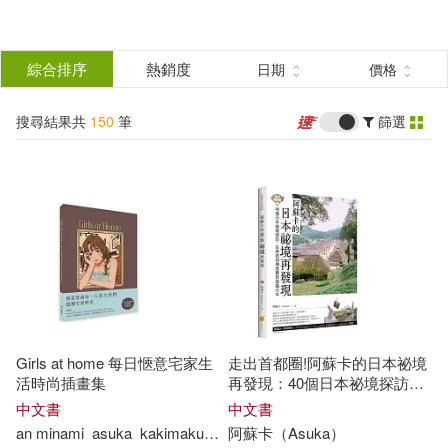
搜
尋
分類
綜合排序
熱銷度
日期
價格
(單選)
結
搜尋結果共
150
筆
篩選
圖書(82)
所有商品(150)
果
影音(15)
雜誌(12)
篩
選
電子書(41)
展開
作者
(可複選)
Girls at home 每日愜意宅家生
走出首都圈!阿蘇卡的日本祕境
Asuka(61)
Fukami(14)
活時尚插畫集
再發現：40個日本祕境探訪，
從神話與傳說重新認識日本
中文書
中文書
an minami
asuka
kakimaku
meeco
阿蘇卡（
satou
Asuka
utu
）
さめない
乃の
Asuka Sakurai(13)