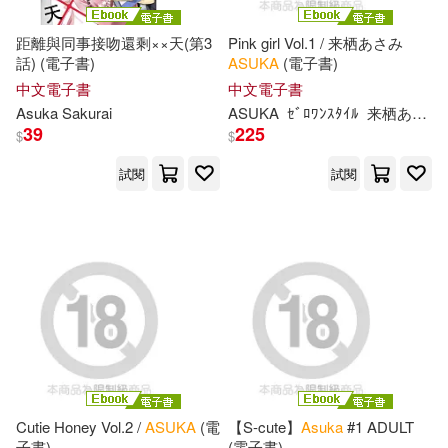
Hasegawa(1)
Hong(1)
距離與同事接吻還剩××天(第3
Pink girl Vol.1 / 来栖あさみ
話) (電子書)
ASUKA
(電子書)
中文電子書
中文電子書
Honoka(1)
House/Aniplex(1)
Asuka
Sakurai
ASUKA
ｾﾞﾛﾜﾝｽﾀｲﾙ
来栖あさみ
39
225
$
$
Ishimaru(1)
James (ILT)(1)
試閱
試閱
Jta/ Kato(1)
Jun/ Asuka(1)
Jusen(1)
K-ske(1)
K-ske (ILT)(1)
K-ske/ Izumi(1)
Kasane/ Yoshizu(1)
Cutie Honey Vol.2 /
ASUKA
(電
【S-cute】
Asuka
#1 ADULT
子書)
(電子書)