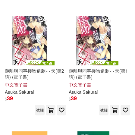
kakimaku(1)
meeco(1)
satou(1)
utu(1)
さめない(1)
エスデジタル(1)
乃の木そよ(1)
小田飛鳥(1)
距離與同事接吻還剩××天(第2
距離與同事接吻還剩××天(第1
話) (電子書)
話) (電子書)
急行2號(1)
来栖あさみ(1)
中文電子書
中文電子書
Asuka
Sakurai
Asuka
Sakurai
39
39
$
$
棉きのし(1)
萬年喪服(1)
試閱
試閱
阿蘇卡（Asuka）(1)