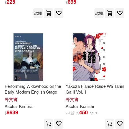
225
695
$
$
試閱
試閱
Suzuki-Parker(1)
Suzuki-parker(1)
Tom (ADP)/ Adams(1)
Tsubasa(1)
Tsuchiya(1)
Vivi/ Nokiya/ Katsura(1)
Performing Widowhood on the
Yakuza Fiancé Raise Wa Tanin
Early Modern English Stage
Ga II Vol. 1
外文書
外文書
Wu(1)
Yamada(1)
Asuka
Kimura
Asuka
Konishi
8639
450
$
79 折
$
$
570
an minami(1)
asuka(1)