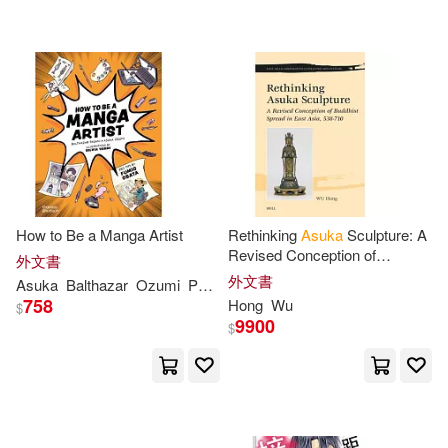
可超商取貨(109)
Fujita(2)
Henshubu(2)
ZERO ONE STYLE.inc(3)
可海外宅配(96)
Milkyway(2)
Miyazaki(2)
Milkyway(2)
可港澳店取(90)
S-cute(2)
Sango(2)
寶塚クリエイティブアーツ(2)
可新加坡店取(90)
Satow(2)
ｾﾞﾛﾜﾝｽﾀｲﾙ(2)
How to Be a Manga Artist
Rethinking
Asuka
Sculpture: A
AVI(1)
Revised Conception of
可菲律賓店取(90)
外文書
Buddhist Spread in East Asia,
AYA(1)
Asuga(1)
外文書
Asuka
Balthazar
Ozumi
Pagani
Silvia
Vanni
538-710
Andrews McMeel Pub(1)
758
Hong
Wu
$
9900
$
Asuka (ART)(1)
上市日期
(可複選)
Diamond Comic Distributors(1)
Asuka (CON)(1)
一個月內上市新品(1)
Edition Synapse(1)