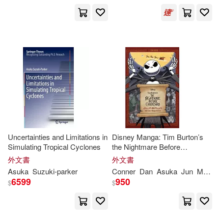
Uncertainties and Limitations in
Disney Manga: Tim Burton’s
Simulating Tropical Cyclones
the Nightmare Before
Christmas Full-Color Manga
外文書
外文書
Edition
Asuka
Suzuki-parker
Conner
Dan
Asuka
Jun
Manuel
6599
950
$
$