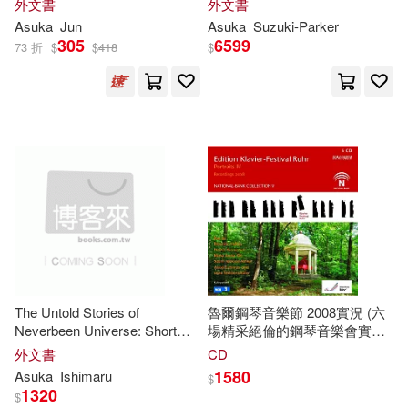
外文書
外文書
Asuka
Jun
Asuka
Suzuki-Parker
305
6599
73 折
$
$
418
$
The Untold Stories of
魯爾鋼琴音樂節 2008實況 (六
Neverbeen Universe: Short
場精采絕倫的鋼琴音樂會實況)
Story Collection
(6CD)(Saleem Abboud Ashkar,
外文書
CD
Ran Jia, Hisako Kawamura,
1580
Asuka
Ishimaru
$
Mona
Asuka
Ott, Mauricio
1320
$
Vallina, Alex Lubimov (6CD))