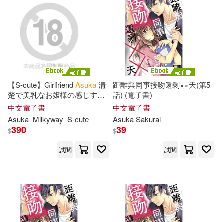
Asuka (EDT)(1)
KADOKAWA(1)
電子書
(可複選)
Asuka (EDT)/ Montesa(1)
S-DIGITAL(1)
北星(1)
適合平板閱讀(41)
Asuka (TRN)(1)
寶島社(1)
愛貝克思(1)
【S-cute】Girlfriend
Asuka
清
距離與同事接吻還剩××天(第5
楚で美乳なお嬢様の感じすぎ
話) (電子書)
Asuka/ Hashii(1)
其他
(可複選)
る乳首 adult (電子書)
中文電子書
中文電子書
東立(1)
橙實文化(1)
Asuka
Milkyway
S-cute
Asuka
Sakurai
Asuka/ Katsura(1)
390
39
$
$
現在可購買商品(61)
試閱
試閱
Asuka/ Nieh(1)
Balthazar(1)
作者/演唱/譯/編/繪(118)
Camellia (TRN)(1)
Chen(1)
價格
-
範圍
Chizu (ILT)(1)