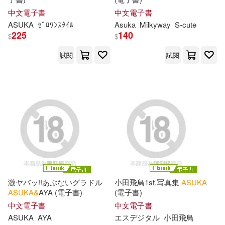
Katsumoto(1)
Kimura(1)
中文電子書
中文電子書
ASUKA
ｾﾞﾛﾜﾝｽﾀｲﾙ
Asuka
Milkyway
S-cute
225
140
Marlow Jermaine(1)
$
$
試閱
試閱
Martin(1)
Mei(1)
Mike (EDT)(1)
Namester(1)
Ozumi(1)
Pagani(1)
Personalized Notebooks(1)
激ヤバッ!!あぶないグラドル
小田飛鳥1st.写真集
ASUKA
Ph.D.(1)
ASUKA&
AYA (電子書)
(電子書)
中文電子書
中文電子書
ASUKA
AYA
エスデジタル
小田飛鳥
Seigo (ILT)/ Dashiell(1)