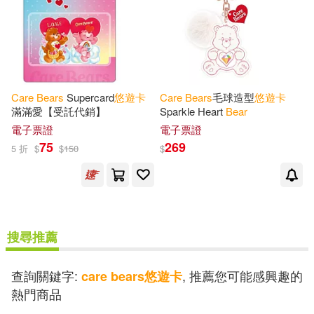
Care
Bears
Supercard
悠遊
卡
Care
Bears
毛球造型
悠遊
卡
滿滿愛【受託代銷】
Sparkle Heart
Bear
電子票證
電子票證
75
269
5 折
$
$
150
$
搜尋推薦
查詢關鍵字:
, 推薦您可能感興趣的
care bears悠遊卡
熱門商品