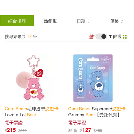
搜
尋
分類
綜合排序
熱銷度
日期
價格
(單選)
結
搜尋結果共
18
筆
篩選
電子票證(18)
所有商品(18)
果
展開
篩
選
配送方式
(可複選)
可超商取貨(18)
Care
Bears
毛球造型
悠遊
卡
Care
Bears
Supercard
悠遊
卡
Love-a-Lot
Bear
Grumpy
Bear
【受託代銷】
其他
電子票證
(可複選)
電子票證
215
127
$
$
269
85 折
$
$
150