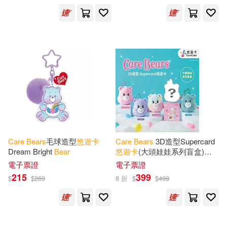
現在可購買商品(17)
價格
-
範圍
Care
Bears
毛球造型
悠遊
卡
Care
Bears
3D造型Supercard
Dream Bright
Bear
悠遊
卡
(大頭娃娃系列盲盒)
【受託代銷】
電子票證
電子票證
215
399
$
$
269
8 折
$
$
499