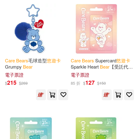
Care
Bears
毛球造型
悠遊
卡
Care
Bears
Supercard
悠遊
卡
Grumpy
Bear
Sparkle Heart
Bear
【受託代
銷】
電子票證
電子票證
215
127
$
$
269
85 折
$
$
150