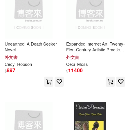
Jeff(1)
Jessica(1)
Jim/ Taylor(1)
John F.(1)
John Graham(1)
Unearthed: A Death Seeker
Expanded Internet Art: Twenty-
Novel
First-Century Artistic Practice
John H./ Miller-Kritsberg(1)
and the Informational Milieu
外文書
外文書
Cecy
Robson
Ceci
Moss
897
11400
$
$
Jones(1)
Judy(1)
Karsten(1)
Kathy (CON)(1)
Kazys(1)
Keith/ Waldrop(1)
Kirk(1)
Kym A.(1)