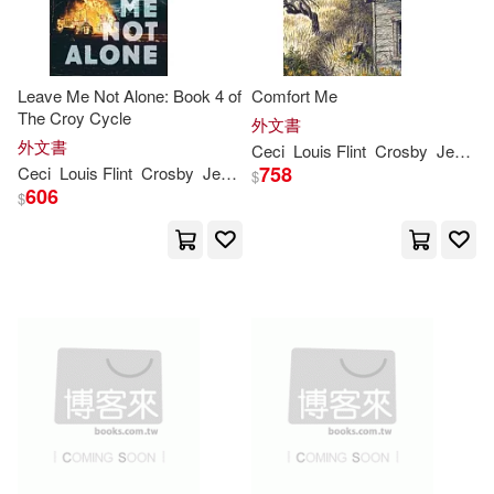
Cholst(1)
Chris(1)
Leave Me Not Alone: Book 4 of
Comfort Me
The Croy Cycle
Chris/ Arihara(1)
外文書
外文書
Ceci
Louis Flint
Crosby
Jennifer Rain
758
Ceci
Louis Flint
Crosby
Jennifer Rain
$
Christian de Rivière(1)
606
$
Christina/ Sanapo(1)
Correia(1)
Cristina/ Humphries(1)
D. F. (EDT)/ Toglia(1)