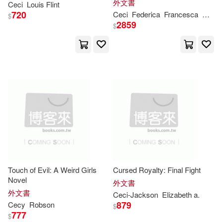
外文書
Drew (CON)/ Johnson(1)
Ceci
Louis Flint
720
Ceci
Federica
Francesca
Mascia
$
2859
$
Dyer(1)
E. A. (EDT)(1)
Ea (EDT)(1)
Elias(1)
Elsie(1)
Emmanuelle(1)
Eric(1)
Et Al D. T.(1)
Evgeni (EDT)/ Wendel(1)
Touch of Evil: A Weird Girls
Cursed Royalty: Final Fight
Novel
外文書
Federica(1)
外文書
Ceci-
Jackson
Elizabeth a.
879
Cecy
Robson
$
777
Federica (EDT)(1)
$