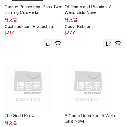
Cursed Princesses: Book Two:
Of Flame and Promise: A
Marcel/ Borgemeister(1)
Burning Cinderella
Weird Girls Novel
外文書
外文書
Marguerite/ Trujillo(1)
Ceci-
Jackson
Elizabeth a.
Cecy
Robson
714
777
$
$
Maria(1)
Maria (ART)/ Acunzo(1)
Martin(1)
Mary Ellen(1)
Masciarelli(1)
Matatics(1)
Mattias (CON)(1)
The God I Know
A Curse Unbroken: A Weird
Girls Novel
外文書