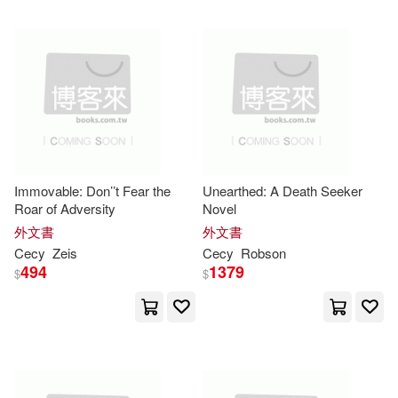
H.(1)
Helene(1)
Helene/ Morris(1)
Henin(1)
Herman(1)
Hertz(1)
Hoffman(1)
Immovable: Don’’t Fear the
Unearthed: A Death Seeker
Roar of Adversity
Novel
外文書
外文書
Ingolf (EDT)/ Tanchev(1)
Cecy
Zeis
Cecy
Robson
494
1379
$
$
J. L. (EDT)/ Ceci(1)
Jack(1)
Jacky Fu(1)
James(1)