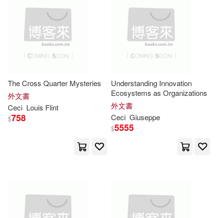
Cecie (EDT)/ Taggart(7)
For Dummies(1)
電子書
(可複選)
Evers(7)
Cecy/ Chambliss(5)
Human Kinetics(1)
適合手機平板閱讀(2)
Elizabeth a.(5)
Giltenan(4)
Intl Specialized Book Service Inc
(1)
The Cross Quarter Mysteries
Understanding Innovation
Ecosystems as Organizations
Louis Flint(4)
外文書
其他
(可複選)
外文書
Ios Pr Inc(1)
Ceci
Louis Flint
758
Ceci
Giuseppe
$
Renee (NRT)(4)
Dymally(3)
5555
$
現在可購買商品(110)
John Wiley & Sons Inc(1)
Kraynak(3)
Lucia(3)
作者/演唱/譯/編/繪(299)
Jp Medical Pub(1)
Stephen J.(3)
Zeis(3)
價格
-
Lanoo Books(1)
範圍
張Ceci(3)