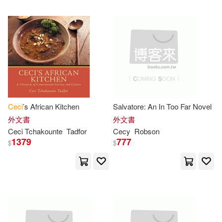
Reiner/ Gilissen(1)
Renée (NRT)(1)
Ringlet(1)
Rodriguez Jordana(1)
Rosmarrie(1)
Ceci
’s African Kitchen
Salvatore: An In Too Far Novel
外文書
外文書
Ceci
Tchakounte
Tadfor
Cecy
Robson
S. J. (EDT)/ Ross(1)
1379
777
$
$
Sharp(1)
Shino (ILT)(1)
Skippy(1)
Stein(1)