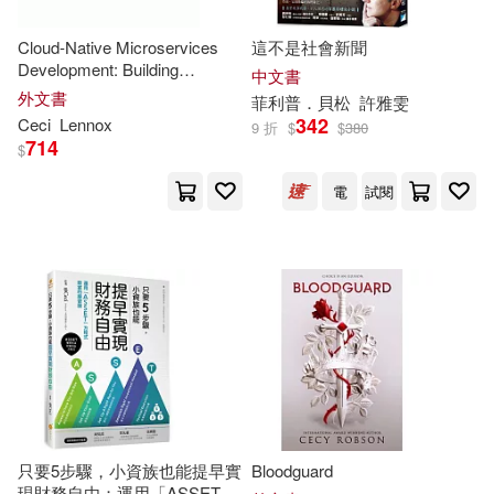
Elizabeth A.(2)
Cloud-Native Microservices
這不是社會新聞
Taylor & Francis(1)
Development: Building
中文書
Scalable, Resilient Applications
外文書
Emily Wynne(2)
Goswami(2)
菲利普．貝松
許雅雯
with Containers and DevOps
342
Ceci
Lennox
Teachers College Pr(1)
9 折
$
$
380
Practices
714
$
James M.(2)
電
試閱
Tricycle Pr(1)
Kristin (EDT)/ Purkis(2)
Vicens-Vives Editorial S.A.(1)
Marty/ Waff(2)
Yerba Buena Center for the Arts(1)
Mary Ellen (EDT)(2)
Miller(2)
中信出版社(1)
平凡文化(1)
Moss(2)
Phyllis/ Ceci(2)
彗智(1)
經緯文化(1)
只要5步驟，小資族也能提早實
Bloodguard
現財務自由：運用「ASSET」