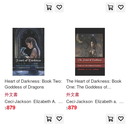
Peter/ Wethington(1)
Phillips(1)
Prescott(1)
Principe(1)
Prudence/ Clicque(1)
Heart of Darkness: Book Two:
The Heart of Darkness: Book
Purkis(1)
Goddess of Dragons
One: The Goddess of
Darkness
外文書
外文書
R. Ceci/ Montgomery(1)
Ceci-
Jackson
Elizabeth A.
Nene
Ceci-
Thomas
Jackson
Elizabeth a.
Nene
879
879
$
$
Ralph/ Starr(1)