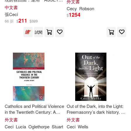
外文書
R. Ceci(2)
方程式致富的練習課
中文書
Cecy
Robson
電子工業出版社(1)
1254
張
Ceci
$
211
Stephen J. (EDT)/ Williams(2)
66 折
$
$
320
青森文化(1)
試閱
Stephen J./ Hembrooke(2)
Stewart(2)
Taggart(2)
Tomori(2)
Wells(2)
Wendy M.(2)
Catholics and Political Violence
Out of the Dark, into the Light:
艾莉絲．迪艾波(2)
in the Twentieth Century: A
Freemasonry’s dark history. A
Global History
guide on how to break free
外文書
外文書
from it’s horrific curses.
Ceci
Lucia
Oglethorpe
Stuart
Ceci
Wells
菲利普．貝松(2)
A. (EDT)(1)