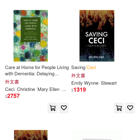
Brandon(1)
Broodthaers(1)
Bullivant(1)
CECI(1)
CECI茲舞(1)
Carmen(1)
Ceci (EDT)(1)
Care at Home for People Living
Saving
Ceci
with Dementia: Delaying
外文書
Institutionalization, Sustaining
外文書
Emily Wynne
Stewart
Ceci (EDT)/ Pescovitz(1)
Families
1319
Ceci
Christine
Mary Ellen
Purkis
$
2757
$
Ceci (ILT)(1)
Ceci Gomes(1)
Ceci L.(1)
Ceci Shiu(1)