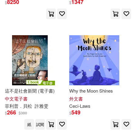
8250
1347
$
$
Abe Pacini(1)
Adele(1)
Alessandra(1)
Anna(1)
Baez(1)
Barroso(1)
Baudouin(1)
Bennett(1)
Bentworth(1)
這不是社會新聞 (電子書)
Why the Moon Shines
中文電子書
外文書
菲利普．貝松
許雅雯
Ceci-
Laws
Betti-Sue (EDT)/ Moss(1)
266
549
$
$
380
$
紙
試閱
Beverly/ Taylor(1)
Bogue(1)