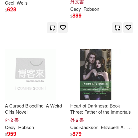
McAlester(1)
Meplon(1)
外文書
Ceci
Wells
628
Cecy
Robson
$
899
$
Michael P./ Ross(1)
Michelle Desimone (EDT)(1)
Millet(1)
Mundaca-Shah(1)
Nelson(1)
Not Available (NA)(1)
A Cursed Bloodline: A Weird
Heart of Darkness: Book
Girls Novel
Three: Father of the Immortals
Page(1)
Pernice(1)
外文書
外文書
Cecy
Robson
Ceci-
Jackson
Elizabeth A.
Nene
Peter D./ Wethington(1)
959
879
$
$