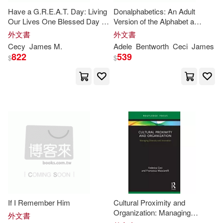
Have a G.R.E.A.T. Day: Living
Donalphabetics: An Adult
Daniel(1)
David (CON)(1)
Our Lives One Blessed Day at
Version of the Alphabet a
a Time
Humorous Description of
外文書
外文書
America’’s Situation Under
David C.(1)
Cecy
James M.
Adele
Bentworth
Ceci
James
Dumbnald
822
539
$
$
David F. (EDT)(1)
David L./ Starr(1)
David/ Varnelis(1)
De Meulenaere(1)
Denis(1)
Diderot(1)
Donna(1)
If I Remember Him
Cultural Proximity and
Organization: Managing
外文書
Diversity and Innovation