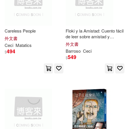
Live Consciously Pub(1)
Aunchalee E. L. (EDT)/ Quinn(2)
Partners Pub Group Inc(1)
Careless People
Floki y la Amistad: Cuento fácil
Bronfenbrenner(2)
de leer sobre amistad y
外文書
Peanut Butter Pub(1)
tradiciones especiales
外文書
Ceci
Matatics
Ceci/ Rutherford(2)
494
Barroso
Ceci
$
549
Pearson Prentice Hall(1)
$
Ceci´lia (EDT)/ Palmquist(2)
Random House Inc(1)
Christine (EDT)/ Bjornsdottir(2)
SONY MUSIC(1)
Diane(2)
Dixie/ Lewis(2)
Simon & Schuster(1)
Elaine/ Moen(2)
Springer Verlag(1)