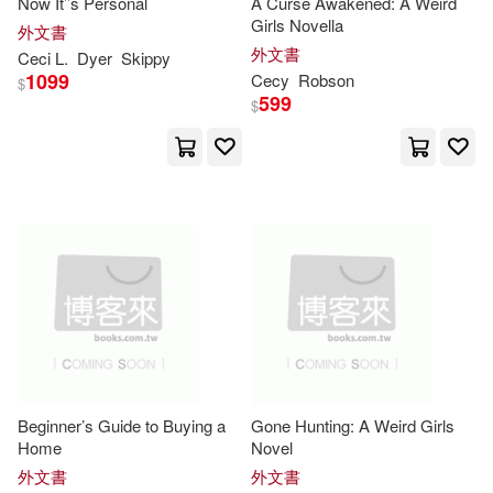
Now It’’s Personal
A Curse Awakened: A Weird
Wald(1)
Waldrop(1)
Girls Novella
外文書
外文書
Ceci
L.
Dyer
Skippy
1099
Cecy
Robson
$
Wendy M. (EDT)(1)
599
$
Wentink(1)
Wilhite(1)
Wilhite M. Ed(1)
Willis Ceci/ MacKintosh(1)
Wilson(1)
Zajonc(1)
艾莉絲‧迪艾波(1)
Beginner’s Guide to Buying a
Gone Hunting: A Weird Girls
Home
Novel
外文書
外文書