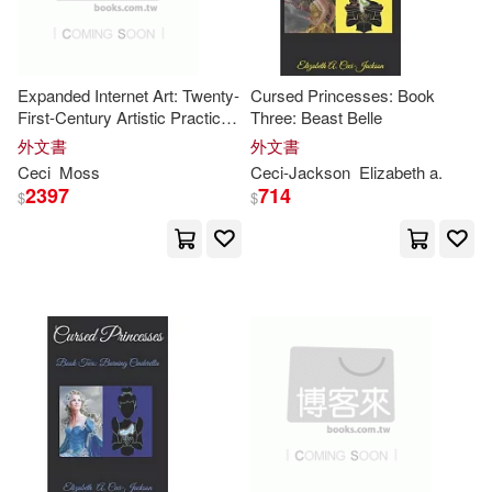
Lee(1)
Lennox(1)
Expanded Internet Art: Twenty-
Cursed Princesses: Book
Lisa (ILT)(1)
Lisa/ Cox(1)
First-Century Artistic Practice
Three: Beast Belle
and the Informational Milieu
外文書
外文書
Ceci
Moss
Ceci-
Jackson
Elizabeth a.
Lisa/ Hecht(1)
2397
714
$
$
Lisa/ Kellogg(1)
M. P. (EDT)(1)
MS Ceci Guillen’s 7th and 8th Grad
e CL(1)
Maggie(1)