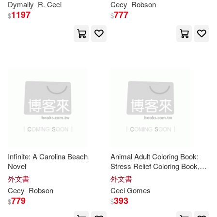
Dymally
R.
Ceci
Cecy
Robson
1197
777
$
$
Infinite: A Carolina Beach
Animal Adult Coloring Book:
Novel
Stress Relief Coloring Book,
Adorable Animal Drawings
外文書
外文書
(Perfect for Beginners and
Cecy
Robson
Ceci
Gomes
Animal Lovers)
779
393
$
$