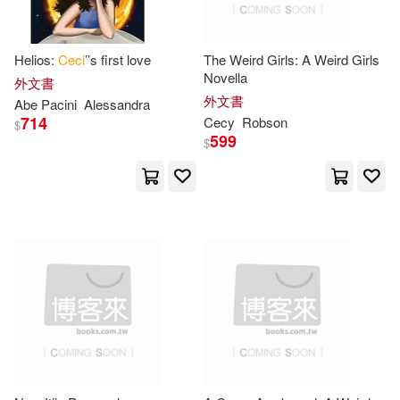
Taylor(1)
Two(1)
Helios:
Ceci
’’s first love
The Weird Girls: A Weird Girls
Novella
外文書
Urie (EDT)/ McClelland(1)
外文書
Abe Pacini
Alessandra
714
Cecy
Robson
$
599
$
Urie/ McClelland(1)
V. Ayano/ Nicholson(1)
Valverde(1)
Vincenzo (ART)/ de la Cruz(1)
Virginia Savage/ Winters(1)