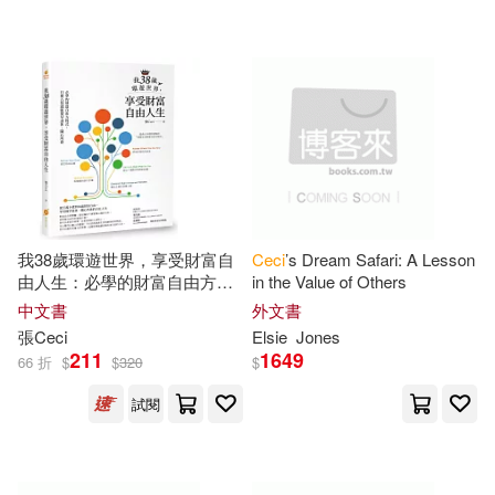
可超商取貨(358)
Cram101 Textbook Reviews(21)
Tantor Media Inc(4)
可海外宅配(358)
Beverly(20)
Ralph(16)
木馬文化(3)
橙實文化(3)
可港澳店取(272)
ICI(15)
Vous Etes(15)
Amer Psychological Assn(2)
可新加坡店取(271)
Paul E./ Starr(9)
我38歲環遊世界，享受財富自
Ceci
’s Dream Safari: A Lesson
寶瓶文化(2)
由人生：必學的財富自由方程
in the Value of Others
可菲律賓店取(272)
式，只要五招就能提早退休、
Peter J./ Wolfe(9)
Russell(9)
中文書
外文書
隨心所欲
Blackwell Pub(1)
張
Ceci
Elsie
Jones
211
1649
66 折
$
$
320
$
Stephen L./ Hertz(9)
上市日期
(可複選)
Distributed Art Pub Inc(1)
試閱
Christine(8)
Ceci-Jackson(7)
一個月內上市新品(1)
Edward Elgar Pub(1)