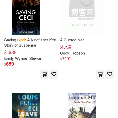
Ceci Tchakounte(1)
Ceci-Laws(1)
Ceci/ Ogawa(1)
Saving
Ceci
: A Kingfisher Key
A Cursed Noel
Story of Suspense
外文書
Cecie (EDT)(1)
外文書
Cecy
Robson
717
Emily Wynne
Stewart
$
659
$
Cecie Starr(1)
Cecie/ Stein(1)
Cecie/ Tagggart(1)
Cenales(1)
Chiara(1)