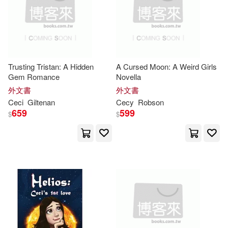
Stephen J./ Bruck(1)
Stephen J./ Leichtman(1)
Stephen J./ Toglie(1)
Trusting Tristan: A Hidden
A Cursed Moon: A Weird Girls
Gem Romance
Novella
外文書
外文書
Stephen J./ Williams(1)
Ceci
Giltenan
Cecy
Robson
659
599
$
$
Steve (PHT)(1)
Susana/ Kraynak(1)
Susana/ Langemeier(1)
Tadfor(1)
Tanya (ILT)(1)