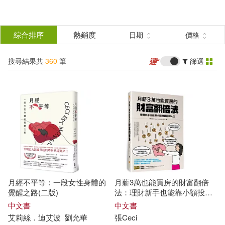
搜
尋
分類
綜合排序
熱銷度
日期
價格
(單選)
結
搜尋結果共
360
筆
篩選
圖書(356)
所有商品(360)
果
影音(2)
電子書(2)
篩
選
展開
作者
(可複選)
月經不平等：一段女性身體的
月薪3萬也能買房的財富翻倍
Starr(127)
Lisa(74)
覺醒之路(二版)
法：理財新手也能靠小額投資
翻轉人生
中文書
中文書
艾莉絲．迪艾波
劉允華
張
Ceci
Ceci(45)
Cecy(41)