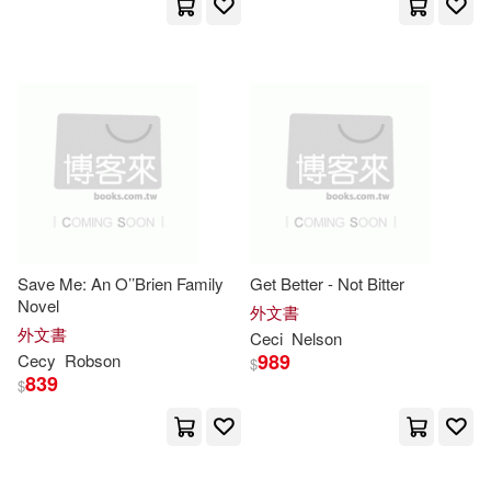
Save Me: An O’’Brien Family
Get Better - Not Bitter
Novel
外文書
外文書
Ceci
Nelson
989
Cecy
Robson
$
839
$