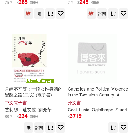
285
245
75 折
$
$
380
7 折
$
$
350
電
試閱
Cecie/ Taggart(40)
展開
Cecie/ Evers(39)
出版社
(可複選)
Christine/ Starr(39)
Ingram(204)
Robson(39)
Cecie(33)
Cengage Learning(47)
Christine A./ Starr(33)
月經不平等：一段女性身體的
Catholics and Political Violence
覺醒之路(二版) (電子書)
in the Twentieth Century: A
Thomson Learning(40)
展開
Global History
中文電子書
外文書
Ralph/ Evers(33)
艾莉絲．迪艾波
劉允華
Ceci
Lucia
Oglethorpe
Stuart
Brooks/Cole Pub Co(20)
234
3719
88 折
$
$
380
$
配送方式
(可複選)
Cecie/ McMillan(21)
紙
試閱
Taylor & Francis Asia Pacific(6)