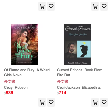
Filipacchi(1)
Francesca(1)
Francis(1)
Gabriel(1)
Gabrielle F./ Ceci(1)
Gail/ Kraynak(1)
Of Flame and Fury: A Weird
Cursed Princes: Book Five:
Gail/ Wald(1)
Gerald L.(1)
Girls Novel
Fire Rat
外文書
外文書
Cecy
Robson
Ceci-
Jackson
Elizabeth a.
Gillis(1)
Giuseppe(1)
839
714
$
$
Gray(1)
Guilaine de Sèze(1)