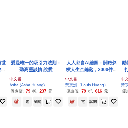
類世
愛是唯一的吸引力法則：
人人都會AI繪圖：開啟斜
動
教育
聽高靈談情.說愛
槓人生金鑰匙，2000件生
成作品+完整提示詞(全書
中文書
中文書
中
中英文提示詞，立即下載
Chan（李文康）
Asha (Asha
Huang
Huang
）
)
黃稟洲（Louis
Huang
）
黃宗
使用)
79
237
79
616
優惠價:
折,
元
優惠價:
折,
元
優
電
試閱
電
試閱