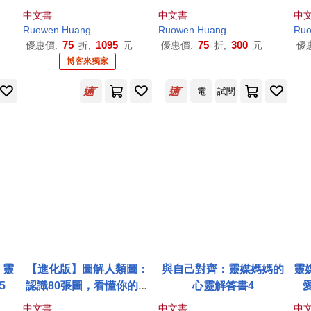
匙》+《愛自己，只是一個
書6
如
中文書
中文書
中
開始》+《處理自己的否定
你
Ruowen
Huang
Ruowen
Huang
Ru
句》+《與自己對齊》【博
靈
75
1095
75
300
優惠價:
折,
元
優惠價:
折,
元
優
客來獨家】
博客來獨家
電
試閱
：靈
【進化版】圖解人類圖：
與自己對齊：靈媒媽媽的
靈
5
認識80張圖，看懂你的人
心靈解答書4
生使用說明書
中文書
中文書
中