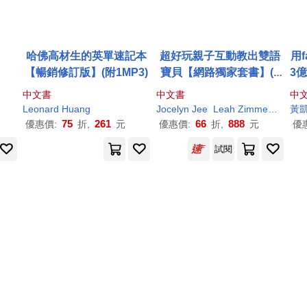
哈佛高材生的英單速記本
超好玩親子互動教出雙語
用
【暢銷修訂版】(附1MP3)
寶貝【網路獨家套書】(4
3
書+4CD+親子互動手冊+
中文書
中文書
中
「Youtor App」內含VRP
Leonard
Huang
Jocelyn Jee
Leah Zimmermann
黃凱
虛擬點讀筆)
75
261
66
888
優惠價:
折,
元
優惠價:
折,
元
優
試閱