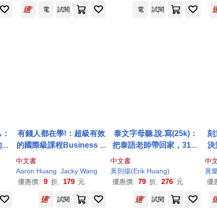
電
試閱
電
試閱
己：
有錢人都在學!：超級有效
泰文字母聽.說.寫(25k)：
刻
的幸
的國際級課程Business &
把泰語老師帶回家，31堂
決
You，4周蛻變人生
課看懂泰文說泰語!(附老師
中文書
中文書
中
講解音檔 QR Code及子音
）
Aaron
Huang
Jacky Wang
黃則揚(Erik
Huang
)
黃樂
表海報)(五版)
9
179
79
276
優惠價:
折,
元
優惠價:
折,
元
優
試閱
試閱