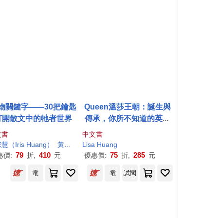
物關鍵字——30把鑰匙
Queen溫莎王朝：誕生與
打開散文中的牠者世界
傳承，你所不知道的英國
皇室秘辛
文書
中文書
慧（Iris
Huang
）
黃宗潔（Cathy
Lisa
Huang
Huang
）
79
410
75
285
惠價:
折,
元
優惠價:
折,
元
電
電
試閱