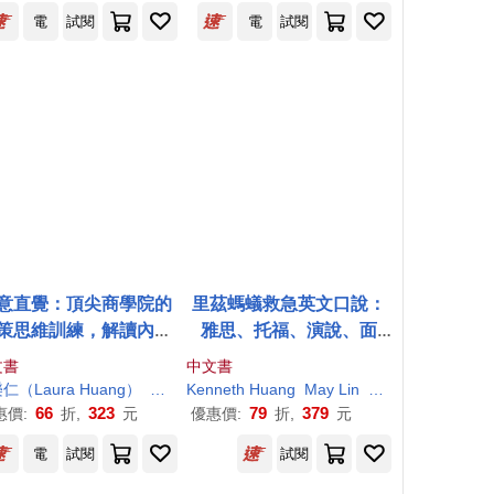
電
試閱
電
試閱
意直覺：頂尖商學院的
里茲螞蟻救急英文口說：
策思維訓練，解讀內在
雅思、托福、演說、面
訊號，打造精準判斷力
試，說話技巧應答對策!(M
文書
中文書
P3免費下載)
仁（Laura
Huang
）
朱靜女
Kenneth
Huang
May Lin
Michael Bullen
66
323
79
379
惠價:
折,
元
優惠價:
折,
元
電
試閱
試閱