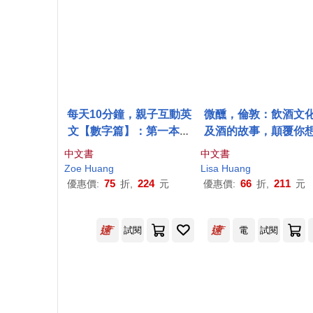
每天10分鐘，親子互動英
微醺，倫敦：飲酒文
文【數字篇】：第一本全
及酒的故事，顛覆你
家一起玩、一起學的親子
的英國人
中文書
中文書
英文課本(附贈VRP虛擬點
Zoe
Huang
Lisa
Huang
讀筆App + 1CD + 教學手
75
224
66
211
優惠價:
折,
元
優惠價:
折,
元
冊)
試閱
電
試閱