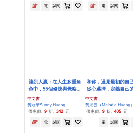
電
試閱
電
試閱
讓別人贏：在人生多重角
和你，遇見最初的自
色中，55個修煉與覺察的
從心選擇，定義自己
智慧
福
中文書
中文書
黃冠華Sunny
Huang
黃湘云（Melodie
Huang
9
342
9
405
優惠價:
折,
元
優惠價:
折,
元
電
試閱
電
試閱