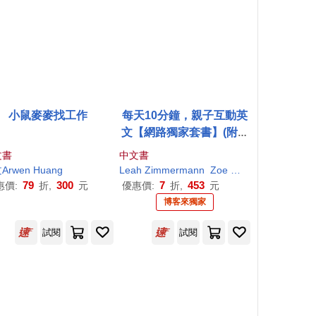
小鼠麥麥找工作
每天10分鐘，親子互動英
文【網路獨家套書】(附贈
兩本親子手冊+2CD +「Y
文書
中文書
outor App」內含VRP虛
Arwen
José Gerardo Li Chan（李文康）
Huang
Leah Zimmermann
Zoe
Huang
擬點讀筆)
79
300
7
453
惠價:
折,
元
優惠價:
折,
元
博客來獨家
試閱
試閱