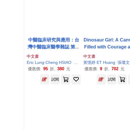
中醫臨床研究與應用：台
Dinosaur Girl: A Can
灣中醫臨床醫學雜誌 第三
Filled with Courage 
十卷 第一期
Dreams
中文書
中文書
Eric Lung-Cheng HSIAO
Hui-Yuan YEH
黃憶婷 ET
Lawrence Lun
Huang
張瓊文 Iris Chan
95
380
9
702
優惠價:
折,
元
優惠價:
折,
元
試閱
試閱