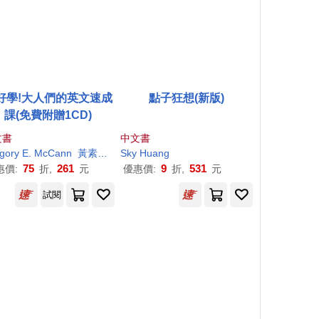
好學!大人們的英文速成
點子狂想(新版)
課(免費附贈1CD)
文書
中文書
gory E. McCann
Sue Mir
孫茂峰
韓衣錦（Michael Han）
李侑修
黃素馨Jasmine
林以正
Sky
Huang
林宗萱
Huang
黃郁豪（Bruce
林昭庚
王湘婷
殷揚智
Huang
溫育芯
）
王瑜婷
75
261
9
531
惠價:
折,
元
優惠價:
折,
元
試閱