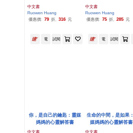
解答書8(附作家印簽+金句
靈解答書7
中文書
中文書
扉頁，兩款隨機)
Ruowen
Huang
Ruowen
Huang
79
316
75
285
優惠價:
折,
元
優惠價:
折,
元
電
試閱
電
試閱
你，是自己的鑰匙：靈媒
生命的中間，是如果
媽媽的心靈解答書
媒媽媽的心靈解答書
中文書
中文書