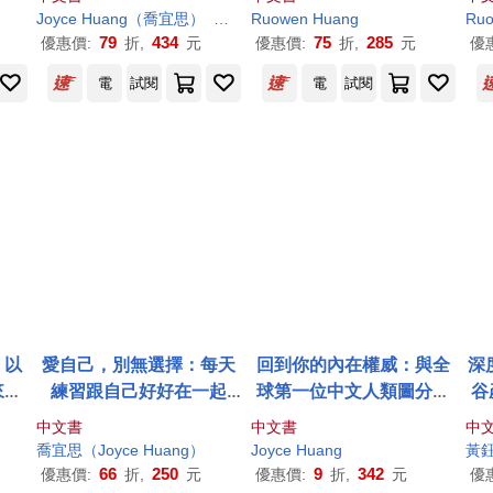
Joyce
Huang
（喬宜思）
蕭郁書
Ruowen
Huang
Ru
79
434
75
285
優惠價:
折,
元
優惠價:
折,
元
優
電
試閱
電
試閱
：以
愛自己，別無選擇：每天
回到你的內在權威：與全
深
來由
練習跟自己好好在一起
球第一位中文人類圖分析
谷
確決
【人類圖氣象報告.暢銷新
師踏上去制約之旅
A
中文書
中文書
中
過活
編珍藏版】
喬宜思（Joyce
Huang
）
Joyce
Huang
黃鈺
66
250
9
342
優惠價:
折,
元
優惠價:
折,
元
優