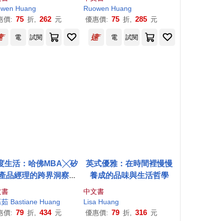
owen
Huang
Ruowen
Huang
75
262
75
285
惠價:
折,
元
優惠價:
折,
元
電
試閱
電
試閱
度生活：哈佛MBA╳矽
英式優雅：在時間裡慢慢
產品經理的跨界洞察，
養成的品味與生活哲學
I時代的感官重啟與人生
文書
中文書
設計
茹 Bastiane
Huang
Lisa
Huang
79
434
79
316
惠價:
折,
元
優惠價:
折,
元