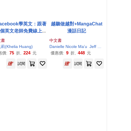
facebook學英文：跟著
越聽做越對+MangaChat
億個英文老師免費線上學
漫話日記
習(1書+1MP3)
文書
中文書
莉(Khelia
Zoe
Huang
Huang
)
Danielle Nicole Ma’u
Jeff Wen
Joe
Huang
75
224
9
448
惠價:
折,
元
優惠價:
折,
元
試閱
試閱