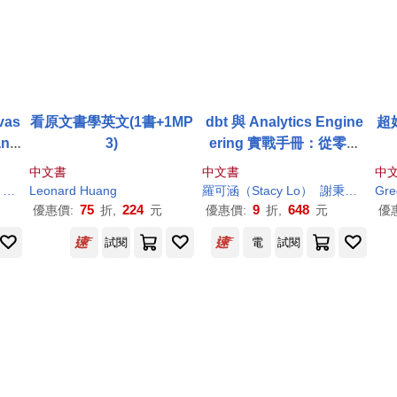
vas
看原文書學英文(1書+1MP
dbt 與 Analytics Engine
超
and
3)
ering 實戰手冊：從零打
造現代資料分析架構及專
中文書
中文書
中
業職涯(iThome鐵人賽系
g-Sheng HSIAO
g
Leonard
Huang
Qun ZHANG
S. Prasad Vinjamury
羅可涵（Stacy Lo）
Shu Yun
謝秉芳（Karen Hsieh）
HUANG
Gre
列書)
75
224
9
648
優惠價:
折,
元
優惠價:
折,
元
優
試閱
電
試閱