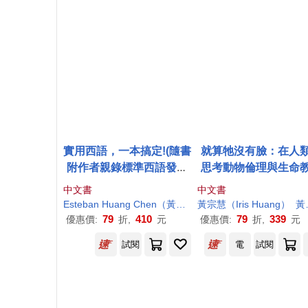
實用西語，一本搞定!(隨書
就算牠沒有臉：在人
附作者親錄標準西語發音
思考動物倫理與生命
+朗讀音檔QR Code)
的十二道難題
中文書
中文書
Esteban
Huang
Chen（黃國祥）
黃宗慧（Iris
José Gerardo Li 
Huang
）
黃宗潔（Cathy
79
410
79
339
優惠價:
折,
元
優惠價:
折,
元
試閱
電
試閱