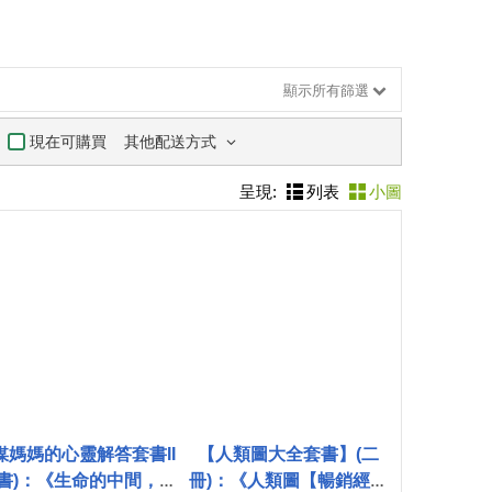
顯示所有篩選
其他配送方式
現在可購買
呈現:
列表
小圖
媒媽媽的心靈解答套書II
【人類圖大全套書】(二
三書)：《生命的中間，是
冊)：《人類圖【暢銷經典