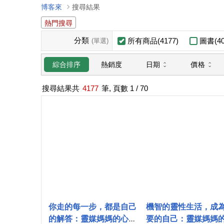
博客來
搜尋結果
熱門搜尋
分類
所有商品(4177)
圖書(40
(單選)
日期
價格
綜合排序
熱銷度
搜尋結果共
4177
筆, 頁數
1
/ 70
你走的每一步，都是自己
機智的靈性生活，成
的解答：靈媒媽媽的心靈
要的自己：靈媒媽媽