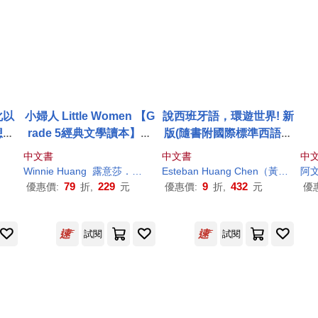
化以
小婦人 Little Women 【G
說西班牙語，環遊世界! 新
想像
rade 5經典文學讀本】二
版(隨書附國際標準西語發
版(25K+MP3)
音+朗讀音檔QR Code)
中文書
中文書
中
Winnie
Huang
露意莎．梅．奧爾柯特
Esteban
孫淑儀
Huang
Chen（黃國祥）
阿文
79
229
9
432
優惠價:
折,
元
優惠價:
折,
元
優
試閱
試閱