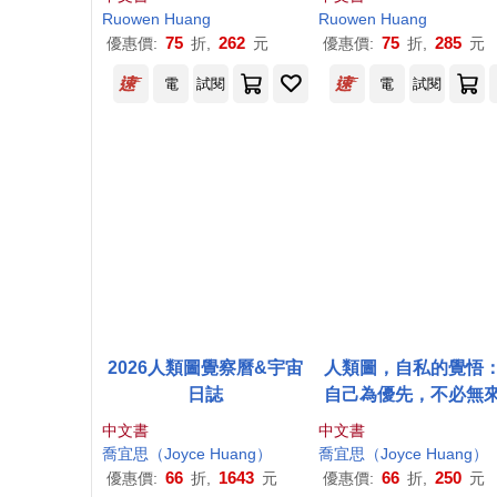
Ruowen
Huang
Ruowen
Huang
75
262
75
285
優惠價:
折,
元
優惠價:
折,
元
電
試閱
電
試閱
2026人類圖覺察曆&宇宙
人類圖，自私的覺悟
日誌
自己為優先，不必無
退讓與犧牲，做出正
中文書
中文書
定，活出燦爛，自在
喬宜思（Joyce
Huang
）
喬宜思（Joyce
Huang
）
66
1643
66
250
優惠價:
折,
元
優惠價:
折,
元