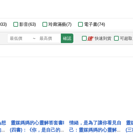
33)
影音(63)
玲廊滿藝(7)
電子書(74)
快速到貨
可超取
~
確認
為想
靈媒媽媽的心靈解答套書I
情緒，是為了讓你看見自
靈
的心
(四書)：《你，是自己的鑰
己：靈媒媽媽的心靈解答
(