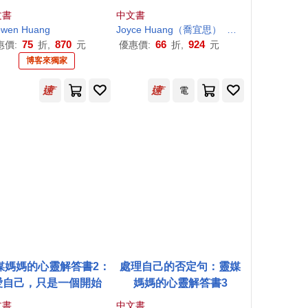
果》+《情緒，是為了讓
版】：區分的科學》、
文書
中文書
看見你自己》+《機智的
《【進化版】圖解人類
owen
Huang
Joyce
Huang
（喬宜思）
拉‧烏盧‧胡
鈴達‧
性生活，成為想要的自
圖：認識80張圖，看懂你
75
870
66
924
惠價:
折,
元
優惠價:
折,
元
己》【博客來獨家】
的人生使用說明書》
博客來獨家
電
媒媽媽的心靈解答書2：
處理自己的否定句：靈媒
愛自己，只是一個開始
媽媽的心靈解答書3
文書
中文書