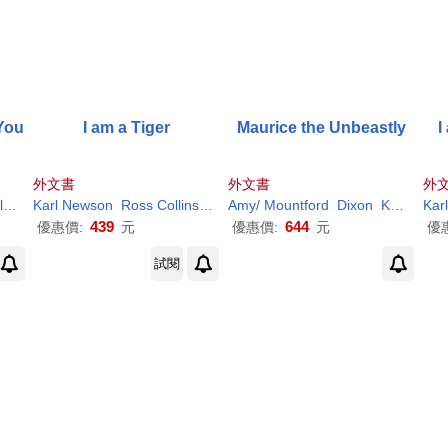
 You
I am a Tiger
Maurice the Unbeastly
I
外文書
外文書
外
l
Newson
Karl
Newson
Ross Collins (
ILT
Amy/ Mountford
)
Dixon
Karl
James
Karl
439
644
優惠價:
元
優惠價:
元
優
試閱