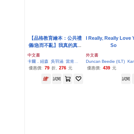
【品格教育繪本：公共禮
I Really, Really Love
儀/急而不亂】我真的真的
So
很急!
中文書
外文書
卡爾．紐森
吳羽涵
當肯．畢迪(Duncan
Duncan
Beedie
Beedie
(
)
ILT
)
Kar
79
276
439
優惠價:
折,
元
優惠價:
元
試閱
試閱