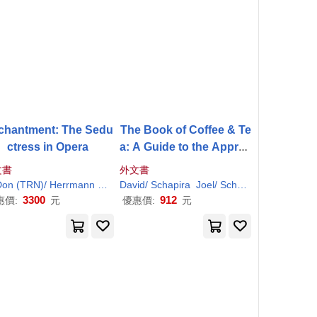
chantment: The Sedu
The Book of Coffee & Te
ctress in Opera
a: A Guide to the Apprec
iation of Fine Coffees, T
文書
外文書
eas, and Herbal Beverag
Don (TRN)/ Herrmann
(
ILT
)
Keith/ Hofmann
Jean/ Delogu
David/ Schapira
Karl-
Ernst (
Joel/ Schapira
ILT
)/ Brombert
Karl
/ Shard
Starob
es
3300
912
惠價:
元
優惠價:
元