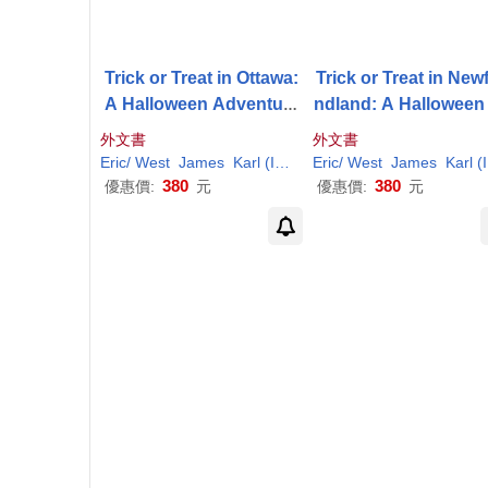
Trick or Treat in Ottawa:
Trick or Treat in New
A Halloween Adventure
ndland: A Halloween
Through Bytown
venture Through the
外文書
外文書
ck
Eric/ West
James
Karl
(
ILT
)
Eric/ West
James
Karl
(
ILT
380
380
優惠價:
元
優惠價:
元