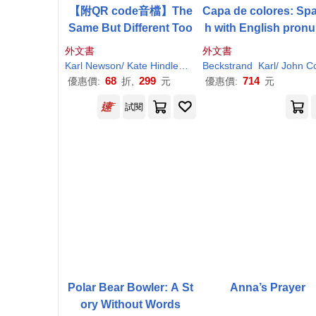
【附QR code音檔】The
Capa de colores: Sp
Same But Different Too
h with English pronu
ation guide
外文書
外文書
Karl
Newson/ Kate Hindley (
ILT
Beckstrand
)
Karl
/ John Collado 
68
299
714
優惠價:
折,
元
優惠價:
元
試閱
Polar Bear Bowler: A St
Anna’s Prayer
ory Without Words