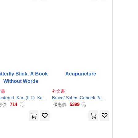
tterfly Blink: A Book
Acupuncture
Without Words
文書
外文書
er
W)
kstrand
Lennart W./ Nyden
Karl
(
ILT
)
Karl
/ Beckstrand
Bruce/ Sahm
Gabriel/ Pomeranz
Karl
Alfri
714
5399
惠價:
元
優惠價:
元