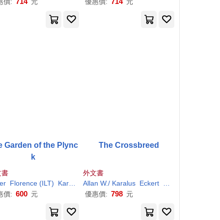
714
714
惠價:
元
優惠價:
元
e Garden of the Plync
The Crossbreed
k
文書
外文書
er
ILT
Florence (
)
ILT
)
Karle
Wilson/ Minard
Allan W./ Karalus
Eckert
Karl
E. (
ILT
)
600
798
惠價:
元
優惠價:
元