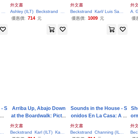
Ka
外文書
外文書
外
Shari (
Ashley (
ILT
)
ILT
)
Beckstrand
Karl
/ Sanborn
Beckstrand
Karl
/ Luis Sanz (
ILT
A. G
)
714
1009
優惠價:
元
優惠價:
元
優
- S
Arriba Up, Abajo Down
Sounds in the House - S
Sh
 My
at the Boardwalk: Pictur
onidos En La Casa: A M
orm
e Book of Opposites
ystery (in English and S
gu
外文書
外文書
外
panish)
E
)
Karl
Beckstrand
/ Jones
Karl
(
ILT
)
Karl
/ Beckstrand
Beckstrand
Channing (
ILT
)
Karl
Bec
/