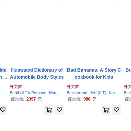
lde
Illustrated Dictionary of
Bad Bananas: A Story C
Bu
n H
Automobile Body Styles
ookbook for Kids
外文書
外文書
外
a
en
Yaniv (
Bertil (
ILT
)
ILT
)/ Persson
Haajanen
Beckstrand
Jorgen (
ILT
Jeff (
)/ Ludvigsen
ILT
)
Karl
Karl
/ Faerb
(FR
Bec
2397
986
優惠價:
元
優惠價:
元
優