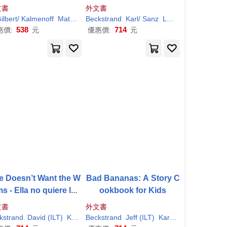
rl
Patterson Schmidt
文書
外文書
ilbert/ Kalmenoff
Matthew (
Beckstrand
ILT
)
Wright
Karl
/ Sanz
Luis (
ILT
)
538
714
惠價:
元
優惠價:
元
e Doesn’t Want the W
Bad Bananas: A Story C
s - Ella no quiere los
ookbook for Kids
sanos: A Mystery (In
文書
外文書
nglish and Spanish)
kstrand
 Jones
David (
ILT
)
Karl
/ Hollenbach
Beckstrand
Jeff (
ILT
)
Karl
/ Faerber