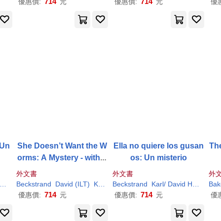
714
714
優惠價:
元
優惠價:
元
優
 Un
She Doesn’t Want the W
Ella no quiere los gusan
Th
orms: A Mystery - with o
os: Un misterio
nline secrets
外文書
外文書
外
)
Karl
Beckstrand
/ Jones
David (
ILT
)
Karl
/ Hollenbach
Beckstrand
Karl
/ David Hollenbach (
Bak
714
714
優惠價:
元
優惠價:
元
優