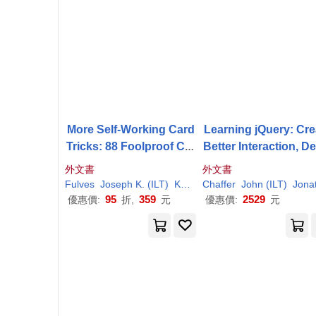
More Self-Working Card
Learning jQuery: Cre
Tricks: 88 Foolproof Car
Better Interaction, D
d Miracles for the Amate
n, and Web Develop
外文書
外文書
ur Magician
t With Simple Javascr
Fulves
Joseph K. (
ILT
)
Karl
/ Schmidt
Chaffer
John (
ILT
)
Jonathan/ Swedber
Techniques
95
359
2529
優惠價:
折,
元
優惠價:
元