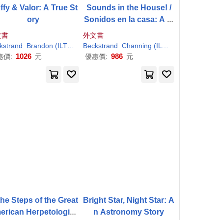
ffy & Valor: A True St
Sounds in the House! /
ory
Sonidos en la casa: A M
ystery
文書
外文書
kstrand
T
)
Brandon (
ILT
)
Karl
Beckstrand
/ Rodriguez
Channing (
ILT
)
Karl
/ Jones
1026
986
惠價:
元
優惠價:
元
the Steps of the Great
Bright Star, Night Star: A
rican Herpetologist,
n Astronomy Story