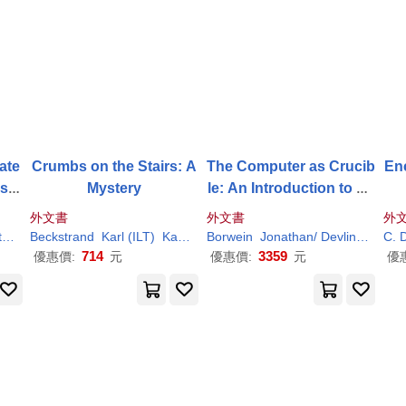
ate
Crumbs on the Stairs: A
The Computer as Crucib
En
esig
Mystery
le: An Introduction to Ex
men
perimental Mathematics
外文書
外文書
外
ipt
g
Beckstrand
Karl
Karl
/ Resig
(
ILT
)
Karl
/ Beckstrand
Borwein
Jonathan/ Devlin
Karl
C. 
H. 
714
3359
優惠價:
元
優惠價:
元
優