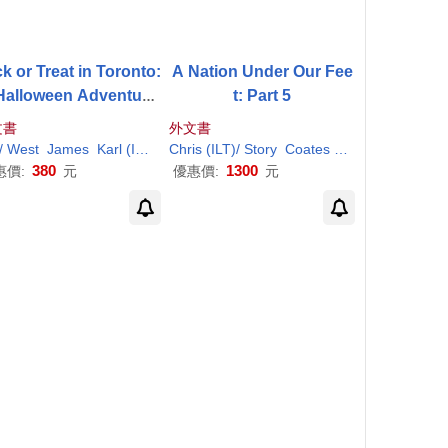
ck or Treat in Toronto:
A Nation Under Our Fee
Halloween Adventure
t: Part 5
Through the Six
文書
外文書
c/ West
James
Karl
(
ILT
)
Chris (
ILT
)/ Story
Coates
Karl
(
ILT
)/ Martin
380
1300
惠價:
元
優惠價:
元