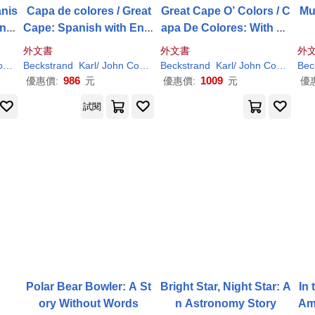
anis
Capa de colores / Great
Great Cape O’ Colors / C
Mu
nci
Cape: Spanish with Engl
apa De Colores: With Sp
ish pronuncition guide
anish pronunciation gui
外文書
外文書
外
de
(
Beckstrand
ILT
)
Karl
/ John Collado (
Beckstrand
ILT
)
Karl
/ John Collado (
Bec
IL
986
1009
優惠價:
元
優惠價:
元
優
試閱
Polar Bear Bowler: A St
Bright Star, Night Star: A
In 
ory Without Words
n Astronomy Story
Ame