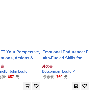
FT Your Perspective,
Emotional Endurance: F
entions, Actions & Ou
aith-Fueled Skills for Bo
tcomes: Alignment
uncing Back
文書
外文書
nelly
John
Leslie
Bosserman
Leslie
M.
657
760
惠價:
元
優惠價:
元