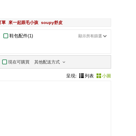
訂單
來一起跟毛小孩
soupy舒皮
鞋包配件(1)
顯示所有篩選
其他配送方式
現在可購買
呈現:
列表
小圖