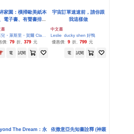
碎家園：橫掃歐美紙本
宇宙訂單速速前，請你跟
、電子書、有聲書排行
我這樣做
話題之作!暢銷突破100
文書
中文書
萬冊!
旻臻
克萊兒・萊斯里・賀爾 Clare
Leslie
Leslie
Hall
ducky shen 好鴨
康學慧
79
379
9
799
惠價:
折,
元
優惠價:
折,
元
電
試閱
電
試閱
yond The Dream：永
依撒意亞先知書詮釋 (神叢