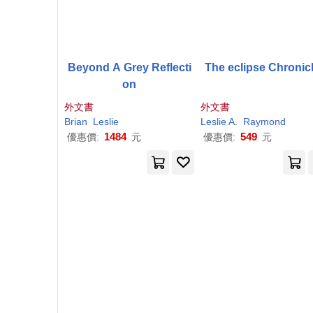
Beyond A Grey Reflecti
The eclipse Chronic
on
外文書
外文書
Brian
Leslie
Leslie
A.
Raymond
1484
549
優惠價:
元
優惠價:
元