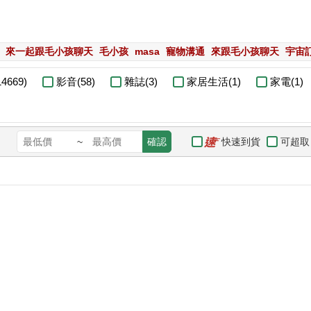
來一起跟毛小孩聊天
毛小孩
masa
寵物溝通
來跟毛小孩聊天
宇宙
4669)
影音(58)
雜誌(3)
家居生活(1)
家電(1)
快速到貨
可超取
~
確認