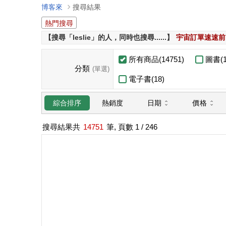
博客來
搜尋結果
熱門搜尋
【搜尋「leslie」的人，同時也搜尋......】
宇宙訂單速速前
所有商品(14751)
圖書(1
分類
(單選)
電子書(18)
日期
價格
綜合排序
熱銷度
搜尋結果共
14751
筆, 頁數
1
/ 246