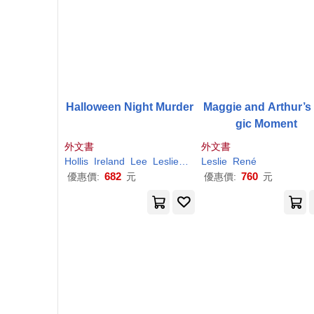
Halloween Night Murder
Maggie and Arthur’s
gic Moment
外文書
外文書
Hollis
Ireland
Lee
Leslie
Liz
Leslie
Meier
René
682
760
優惠價:
元
優惠價:
元