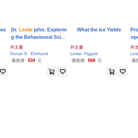
les
Dr.
Leslie
john: Explorin
What the Ice Yields
Pro
g the Behavioural Scien
ope
ce of Trust, Privacy, Co
e L
外文書
外文書
外
mmunication, and Every
Dorian K.
Elmhurst
Leslie
Piggott
Lesl
day Decisions
934
568
優惠價:
元
優惠價:
元
優