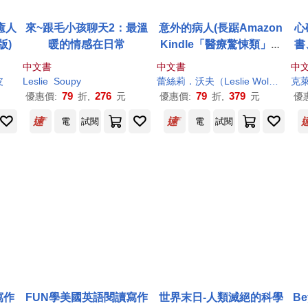
癒人
來~跟毛小孩聊天2：最溫
意外的病人(長踞Amazon
心
版)
暖的情感在日常
Kindle「醫療驚悚類」暢
書
銷排行榜!超過3萬多個全
榜
中文書
中文書
中
球評分的懸疑小說!一個零
皮
Leslie
Soupy
蕾絲莉．沃夫（
Leslie
Wolfe）
葉
錯誤率的外科醫師，一場
79
276
79
379
優惠價:
折,
元
優惠價:
折,
元
優
橫跨政、法、醫三界的糾
電
試閱
電
試閱
葛!)
寫作
FUN學美國英語閱讀寫作
世界末日-人類滅絕的科學
Be