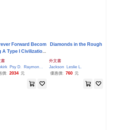
rever Forward Becom
Diamonds in the Rough
g A Type I Civilization
Part 4
文書
外文書
kirk
Psy D.
Raymond
Leslie
Jackson
Raymond Newkirk Ph. D.
Leslie
L.
2034
760
惠價:
元
優惠價:
元