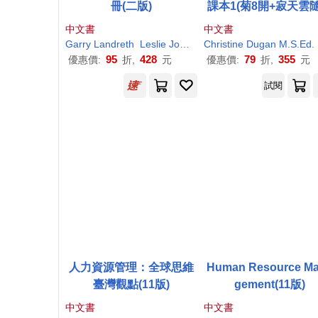
冊(二版)
課本1(菊8開+寂天雲
聽APP)
中文書
中文書
Garry Landreth
Leslie
Jones
Maria Giordano
Christine Dugan M.S.Ed.
王世芬
95
428
79
355
優惠價:
折,
元
優惠價:
折,
元
試閱
人力資源管理：全球思維
Human Resource M
臺灣觀點(11版)
gement(11版)
中文書
中文書