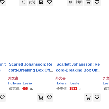
紙
試閱
紙
試閱
葛!) (電子書)
r, t
Scarlett Johansson: Re
Scarlett Johansson: Re
s
cord-Breaking Box Offic
cord-Breaking Box Offic
e Star
e Star
外文書
外文書
外
Holleran
Leslie
Holleran
Leslie
Lesl
456
1833
優惠價:
元
優惠價:
元
優