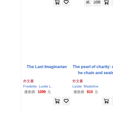
紙
試閱
The Last Imaginarian
The pearl of charity: o
he chain and seal
外文書
外文書
Fredette
Leslie
L.
Leslie
Madeline
1099
810
優惠價:
元
優惠價:
元