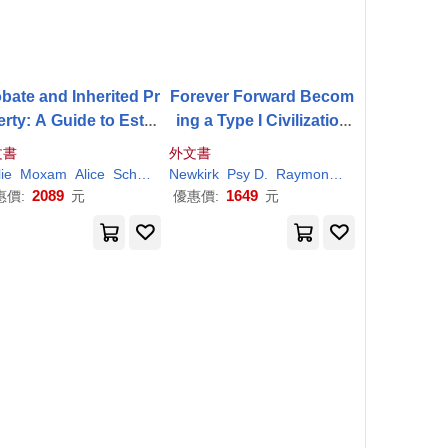
bate and Inherited Pr
Forever Forward Becom
rty: A Guide to Estat
ing a Type I Civilization
iquidation for Real Es
Part 3
文書
外文書
tate Professionals
ie
Moxam
Alice
Schwartz
Newkirk
Psy D.
Raymond
Leslie
Raymond 
2089
1649
惠價:
元
優惠價:
元