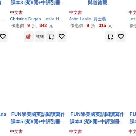
隨身
課本3 (菊8開+中譯別冊+1
與道德觀
MP3)
中文書
中文書
中
王孟心
Leslie
Christine Dugan
Huber M.A.
Margot Kinberg Ph.D.
Leslie
Huber
John
Margot Kinberg
Leslie
黃詩韻
賈士蘅
Miriam Meyers
Lesl
9
342
9
315
優惠價:
折,
元
優惠價:
折,
元
優
試閱
ana
FUN學美國英語閱讀寫作
FUN學美國英語閱讀寫作
F
課本5 (菊8開+中譯別冊+1
課本4 (菊8開+中譯別冊+1
課
MP3)
MP3)
中文書
中文書
中