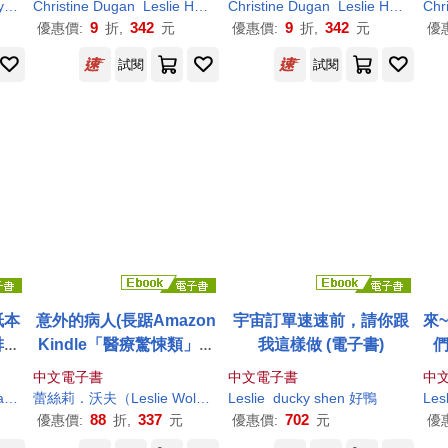
s
Nabil A. Ibrahim
Christine Dugan
Leslie
Huber
Christine Dugan
Margot Kinberg
Miriam Meyers
Leslie
Huber
Chr
Mar
9
342
9
342
優惠價:
折,
元
優惠價:
折,
元
優
試閱
試閱
紙本
意外的病人(長踞Amazon
宇宙訂單速速前，請你跟
來
排行
Kindle「醫療驚悚類」暢
我這樣做 (電子書)
00
銷排行榜!超過3萬多個全
中文電子書
中文電子書
中
球評分的懸疑小說!一個零
e）
克萊兒・萊斯里・賀爾 Clare
Leslie
蕾絲莉．沃夫（
Hall
康學慧
Leslie
Wolfe）
Leslie
葉旻臻
ducky shen 好鴨
Lesl
錯誤率的外科醫師，一場
88
337
702
優惠價:
折,
元
優惠價:
元
優
橫跨政、法、醫三界的糾