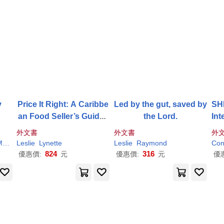
y
Price It Right: A Caribbe
Led by the gut, saved by
SHI
an Food Seller’s Guide t
the Lord.
Int
o Recipe Costing, Menu
外文書
外文書
外
Pricing and AI-Assisted
re
Leslie
Lynette
Leslie
Raymond
Con
Profit Planning
824
316
優惠價:
元
優惠價:
元
優