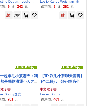
istine Dugan、
got Kinberg
林育珊
Miriam Meyers
Leslie
Huber、Margot Kinberg、Miriam Meyers
Leslie
林育珊
Kanes Weisman
王志弘 張淑玫 魏慶嘉 合譯
黃詩韻
9
342
9
252
惠價:
折,
元
優惠價:
折,
元
試閱
~一起跟毛小孩聊天：我
【來~跟毛小孩聊天套書】
們都是動物溝通小天才!
(全二冊)：《來~跟毛小孩
(電子書)
聊天》+《來~跟毛小孩聊
文電子書
中文電子書
天2》 (電子書)
ie
Soupy舒皮
Leslie
Soupy
781
469
惠價:
元
優惠價:
元