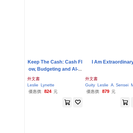
Keep The Cash: Cash Fl
I Am Extraordinar
ow, Budgeting and AI-A
ssisted Money Manage
外文書
外文書
ment for Caribbean Foo
Leslie
Lynette
Guity
Leslie
A. Sensei
Moo
d Businesses
824
879
優惠價:
元
優惠價:
元