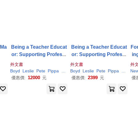
 Ma
Being a Teacher Educat
Being a Teacher Educat
Fo
or: Supporting Professi
or: Supporting Professi
in
onal Learning and Devel
onal Learning and Devel
外文書
外文書
外
opment
opment
Boyd
Leslie
Pete
Pippa
Joe
Boyd
Leslie
Pete
Pippa
Joe
New
12000
2399
優惠價:
元
優惠價:
元
優