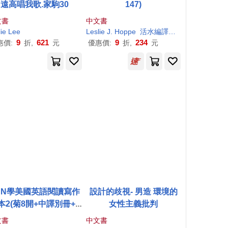
遠高唱我歌.家駒30
147)
文書
中文書
ie
黃詩韻
Lee
Leslie
J. Hoppe
活水編譯小組
9
621
9
234
惠價:
折,
元
優惠價:
折,
元
UN學美國英語閱讀寫作
設計的歧視- 男造 環境的
本2(菊8開+中譯別冊+1
女性主義批判
MP3)
文書
中文書