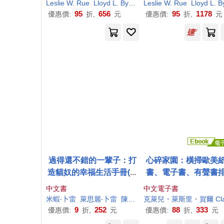
Leslie
W. Rue
Lloyd L. Byars
Nabil A. Ibrahim
Leslie
W. Rue
Lloyd L. Byar
黃同圳
95
656
95
1178
優惠價:
折,
元
優惠價:
折,
元
過得還不錯的一輩子：打
心碎家園：橫掃歐美
造貓奴的幸福生活手冊(家
書、電子書、有聲書
貓成功上位指南+圖文並茂
榜話題之作!暢銷突破1
中文書
中文電子書
版)
萬冊! (電子書)
米蝦‧卜雷
萊思麗‧卜雷
陳蓁美
萊思麗‧卜雷（
Leslie
Plé
9
252
88
333
優惠價:
折,
元
優惠價:
折,
元