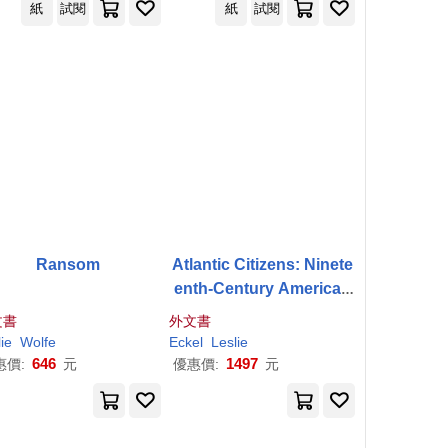
紙
試閱
紙
試閱
Ransom
Atlantic Citizens: Ninete
enth-Century American
Writers at Work in the W
文書
外文書
orld
ie
Wolfe
Eckel
Leslie
646
1497
惠價:
元
優惠價:
元