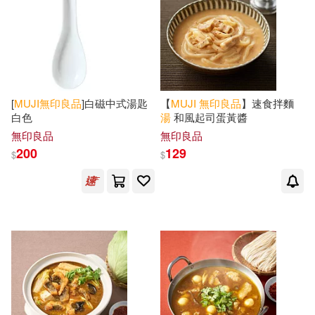
[
MUJI
無印良品
]白磁中式湯匙
【
MUJI
無印良品
】速食拌麵
白色
湯
和風起司蛋黃醬
無印良品
無印良品
200
129
$
$