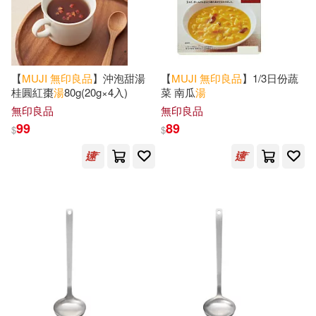
【
MUJI
無印良品
】沖泡甜湯
【
MUJI
無印良品
】1/3日份蔬
桂圓紅棗
湯
80g(20g×4入)
菜 南瓜
湯
無印良品
無印良品
99
89
$
$