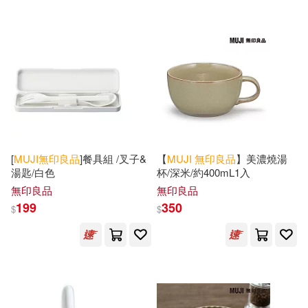
[
MUJI
無印良品
]餐具組 /叉子&
【
MUJI
無印良品
】美濃燒湯
湯匙/白色
杯/深米/約400mL1入
無印良品
無印良品
199
350
$
$