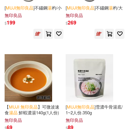
[
MUJI
無印良品
]不鏽鋼
湯
杓/小
[
MUJI
無印良品
]不鏽鋼
湯
杓/大
無印良品
無印良品
199
269
$
$
【
MUJI
無印良品
】可微波速
[
MUJI
無印良品
]雪濃牛骨湯底/
食
湯
品
鮮蝦濃湯140g(1人份)
1~2人份.350g
無印良品
無印良品
69
89
$
$