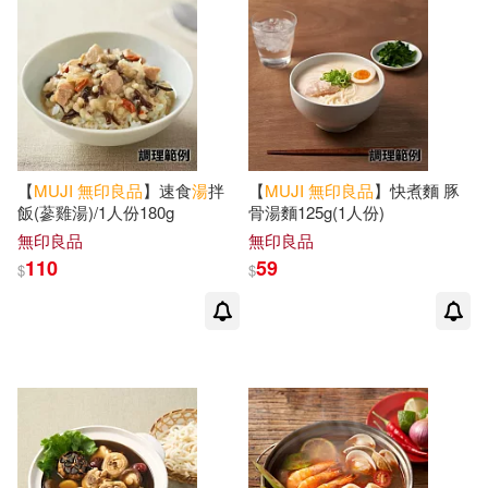
【
MUJI
無印良品
】速食
湯
拌
【
MUJI
無印良品
】快煮麵 豚
飯(蔘雞湯)/1人份180g
骨湯麵125g(1人份)
無印良品
無印良品
110
59
$
$