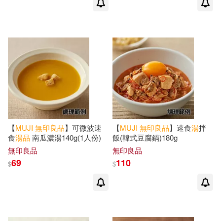
【
MUJI
無印良品
】可微波速
【
MUJI
無印良品
】速食
湯
拌
食
湯
品
南瓜濃湯140g(1人份)
飯(韓式豆腐鍋)180g
無印良品
無印良品
69
110
$
$