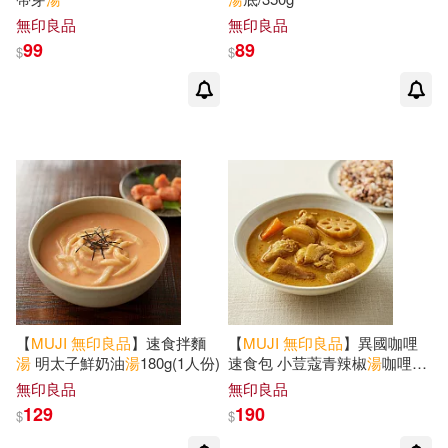
無印良品
無印良品
99
89
$
$
【
MUJI
無印良品
】速食拌麵
【
MUJI
無印良品
】異國咖哩
湯
明太子鮮奶油
湯
180g(1人份)
速食包 小荳蔻青辣椒
湯
咖哩
250g(1人份)
無印良品
無印良品
129
190
$
$