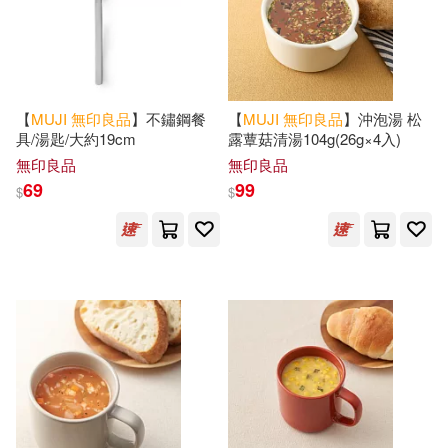
【
MUJI
無印良品
】不鏽鋼餐
【
MUJI
無印良品
】沖泡湯 松
具/湯匙/大約19cm
露蕈菇清湯104g(26g×4入)
無印良品
無印良品
69
99
$
$