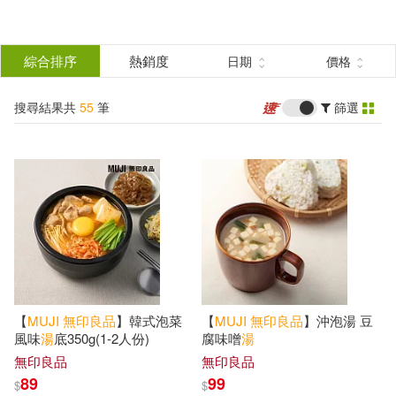
搜
尋
分類
綜合排序
熱銷度
日期
價格
(單選)
結
搜尋結果共
55
筆
篩選
無印良品(55)
所有商品(55)
果
展開
篩
選
配送方式
(可複選)
可超商取貨(53)
【
MUJI
無印良品
】韓式泡菜
【
MUJI
無印良品
】沖泡湯 豆
可海外宅配(15)
風味
湯
底350g(1-2人份)
腐味噌
湯
無印良品
無印良品
89
99
$
$
可港澳店取(12)