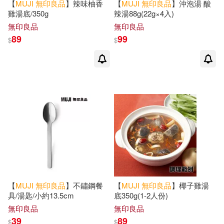
【
MUJI
無印良品
】辣味柚香
【
MUJI
無印良品
】沖泡湯 酸
雞湯底/350g
辣湯88g(22g×4入)
無印良品
無印良品
89
99
$
$
【
MUJI
無印良品
】不鏽鋼餐
【
MUJI
無印良品
】椰子雞湯
具/湯匙/小約13.5cm
底350g(1-2人份)
無印良品
無印良品
39
89
$
$