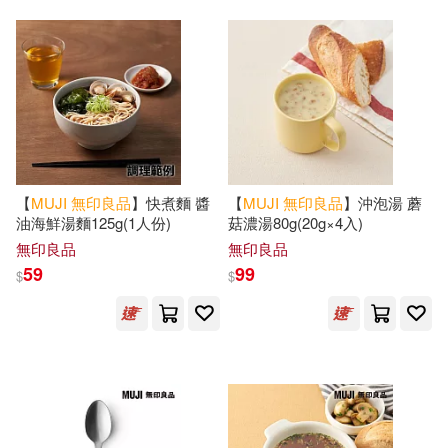
【
MUJI
無印良品
】快煮麵 醬
【
MUJI
無印良品
】沖泡湯 蘑
油海鮮湯麵125g(1人份)
菇濃湯80g(20g×4入)
無印良品
無印良品
59
99
$
$