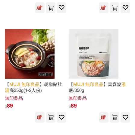
可新加坡店取(12)
可菲律賓店取(12)
上市日期
(可複選)
一個月內上市新品(3)
【
MUJI
無印良品
】胡椒豬肚
【
MUJI
無印良品
】壽喜燒
湯
湯
底350g(1-2人份)
底/350g
無印良品
無印良品
89
89
其他
$
$
(可複選)
現在可購買商品(27)