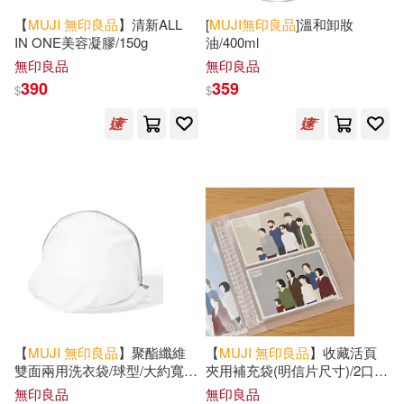
【
MUJI
無印良品
】清新ALL
[
MUJI
無印良品
]溫和卸妝
IN ONE美容凝膠/150g
油/400ml
無印良品
無印良品
390
359
$
$
【
MUJI
無印良品
】聚酯纖維
【
MUJI
無印良品
】收藏活頁
雙面兩用洗衣袋/球型/大約寬
夾用補充袋(明信片尺寸)/2口
52x深35x高35cm
袋.A5寬型用.10入明信片尺寸/2
無印良品
無印良品