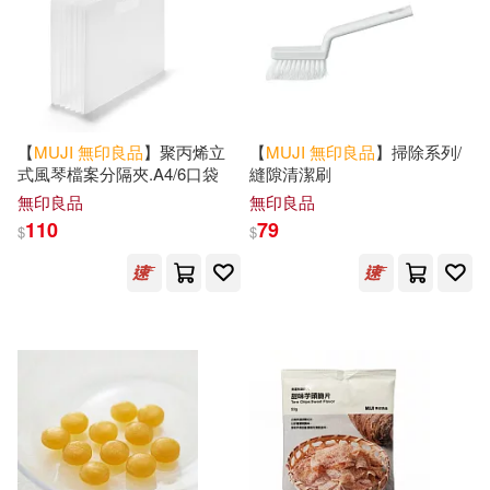
【
MUJI
無印良品
】聚丙烯立
【
MUJI
無印良品
】掃除系列/
式風琴檔案分隔夾.A4/6口袋
縫隙清潔刷
無印良品
無印良品
110
79
$
$