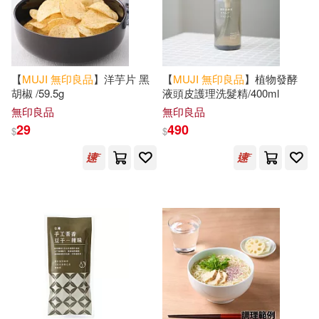
一個月內上市新品(150)
本週上市新品(8)
【
MUJI
無印良品
】洋芋片 黑
【
MUJI
無印良品
】植物發酵
胡椒 /59.5g
液頭皮護理洗髮精/400ml
無印良品
無印良品
29
490
其他
$
$
(可複選)
現在可購買商品(2025)
價格
-
範圍