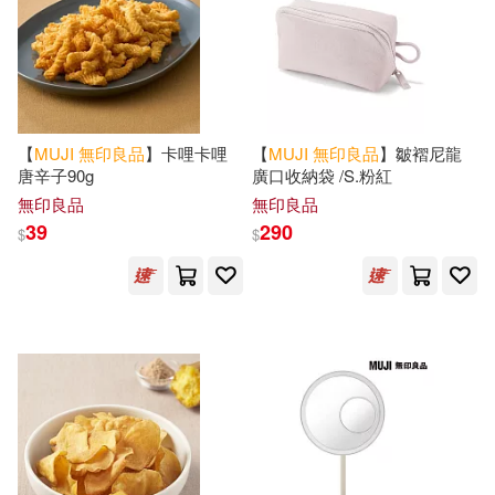
【
MUJI
無印良品
】卡哩卡哩
【
MUJI
無印良品
】皺褶尼龍
唐辛子90g
廣口收納袋 /S.粉紅
無印良品
無印良品
39
290
$
$