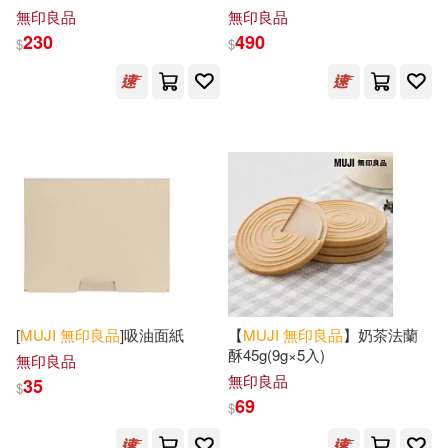
無印良品
無印良品
230
490
$
$
[
MUJI
無印良品
]吸油面紙
【
MUJI
無印良品
】奶茶法蘭
酥45g(9g×5入)
無印良品
無印良品
35
$
69
$