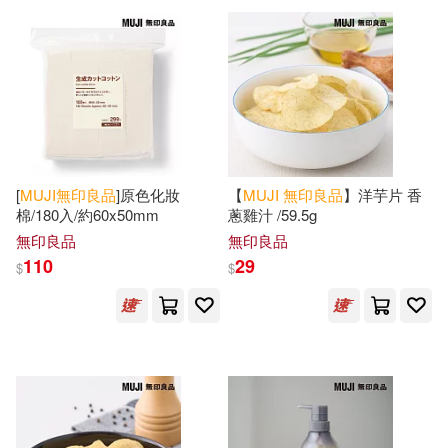
配送方式
(可複選)
可超商取貨(3145)
可海外宅配(989)
[
MUJI
無印良品
]原色化妝
【
MUJI
無印良品
】洋芋片 香
可港澳店取(633)
棉/180入/約60x50mm
蔥雞汁 /59.5g
無印良品
無印良品
110
29
$
$
可新加坡店取(633)
可菲律賓店取(633)
上市日期
(可複選)