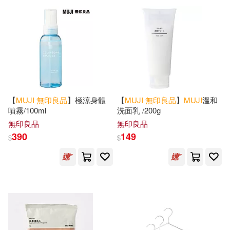
【
MUJI
無印良品
】極涼身體
【
MUJI
無印良品
】
MUJI
溫和
噴霧/100ml
洗面乳 /200g
無印良品
無印良品
390
149
$
$