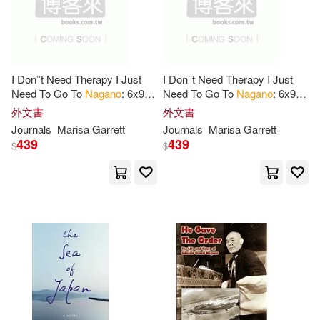
I Don’’t Need Therapy I Just
I Don’’t Need Therapy I Just
Need To Go To
Nagano
: 6x9"
Need To Go To
Nagano
: 6x9"
Dot Bullet Travel Stamps
Lined Travel Stamps
外文書
外文書
Notebook/Journal Funny Gift
Notebook/Journal Funny Gift
Journals
Marisa Garrett
Journals
Marisa Garrett
Idea For
Idea For
439
439
$
$