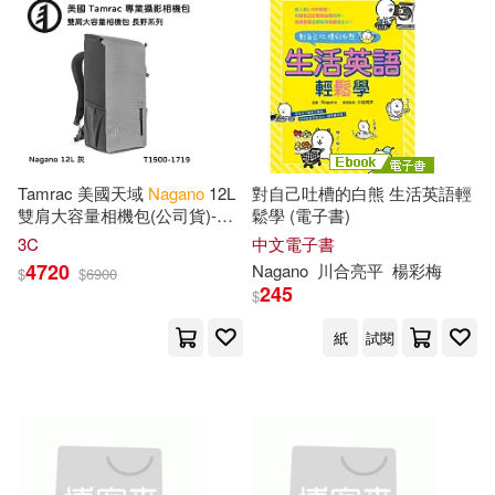
Tamrac 美國天域
Nagano
12L
對自己吐槽的白熊 生活英語輕
雙肩大容量相機包(公司貨)-水
鬆學 (電子書)
泥灰 T1500-1719
3C
中文電子書
4720
Nagano
川合亮平
楊彩梅
$
$
6900
245
$
紙
試閱