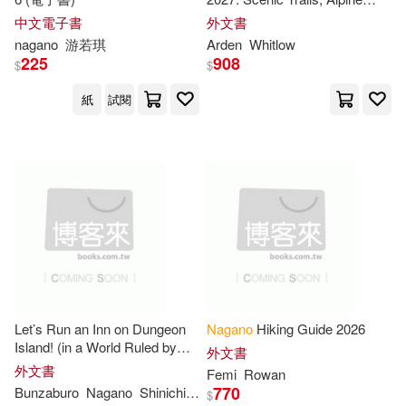
Kunihior (EDT)/ Tokushuku(1)
Peaks, Mountain Huts and
中文電子書
外文書
Outdoor Adventures in the
nagano
游若琪
Arden
Whitlow
Japanese Alps
225
908
Kuze(1)
MacGregor(1)
$
$
紙
試閱
Maki(1)
Makoto (EDT)/ Dhalla(1)
Makoto (EDT)/ Mochizuki(1)
Makoto (EDT)/ Ostadal(1)
Let’s Run an Inn on Dungeon
Nagano
Hiking Guide 2026
Masa (EDT)/ Dulikravich(1)
Island! (in a World Ruled by
外文書
Women) (Omnibus) Vol. 1-2
外文書
Femi
Rowan
770
Bunzaburo
Nagano
Shinichi
Yuki
$
Masahiro (EDT)/ Nagano(1)