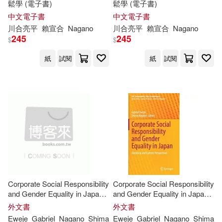
鬆學 (電子書)
鬆學 (電子書)
中文電子書
中文電子書
川合亮平
賴宣合
Nagano
川合亮平
賴宣合
Nagano
245
245
$
$
紙
試閱
紙
試閱
Corporate Social Responsibility
Corporate Social Responsibility
and Gender Equality in Japan:
and Gender Equality in Japan:
Historical and Current
Historical and Current
外文書
外文書
Perspectives
Perspectives
Eweje
Gabriel
Nagano
Shima
Eweje
Gabriel
Nagano
Shima