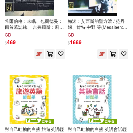
希爾伯格：未眠、包爾德曼：
梅湘：艾西斯的聖方濟 / 范丹
四首墓誌銘、 吉弗爾斯：莉蒂
姆、肯特‧中野 等(Messiaen:
亞之歌(Boldemann, Gefors,
Saint Francois d’Assise / José
CD
CD
Hillborg / Anne Sofie von Otter
van Dam, Dawn Upshaw,
469
1689
$
$
/ Kent
Nagano
)
Arnold Schoenberg Chor, Hallé
Orchestra, Kent
Nagano
)
對自己吐槽的白熊 旅遊英語輕
對自己吐槽的白熊 英語會話輕