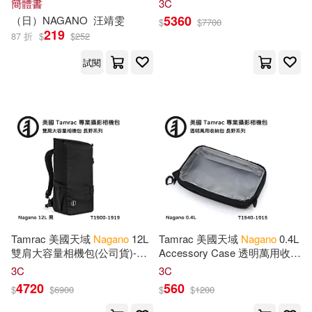
簡體書
3C
5360
（日）
NAGANO
汪靖雯
$
$
7700
219
87 折
$
$
252
試閱
Tamrac 美國天域
Nagano
12L
Tamrac 美國天域
Nagano
0.4L
雙肩大容量相機包(公司貨)-黑
Accessory Case 透明萬用收納
T1500-1919
包(公司貨) T1540-1915
3C
3C
4720
560
$
$
6900
$
$
1200