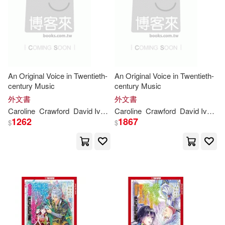
（日）NAGANO(1)
An Original Voice in Twentieth-
An Original Voice in Twentieth-
century Music
century Music
外文書
外文書
Caroline
Crawford
David Ive
Kent
Caroline
Nagano
Crawford
Sheinfeld
David Ive
Ke
1262
1867
$
$