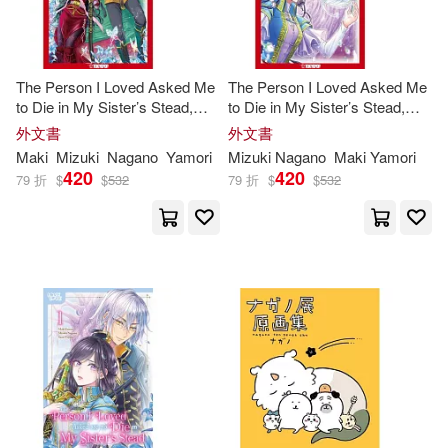
The Person I Loved Asked Me
The Person I Loved Asked Me
to Die in My Sister’s Stead,
to Die in My Sister’s Stead,
Volume 3
Volume 2: Volume 2
外文書
外文書
Maki
Mizuki
Nagano
Yamori
Mizuki
Nagano
Maki Yamori
420
420
79 折
$
$
532
79 折
$
$
532