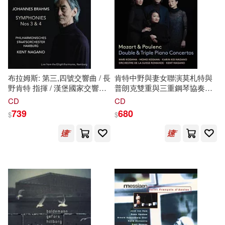
布拉姆斯: 第三,四號交響曲 / 長
肯特中野與妻女聯演莫札特與
野肯特 指揮 / 漢堡國家交響樂
普朗克雙重與三重鋼琴協奏曲
團 (SACD)(Brahms:
(Mozart & Poulenc Double &
CD
CD
Symphonies Nos 3 & 4 / Kent
Triple Piano Concertos / Kent
739
680
$
$
Nagano
(SACD))
Nagano
Family (SACD
Hybrid))