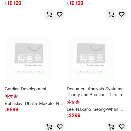
10199
10199
$
$
Cardiac Development
Document Analysis Systems:
Theory and Practice: Third Iapr
外文書
Workshop, Das’98,
Nagano
,
外文書
Bohuslav
Dhalla
Makoto
Nagano
Naranjan S.
Ost’ádal
Japan, November 4-6, 1998
6599
Lee
Nakano
Seong-Whan
Yasu
$
3299
$