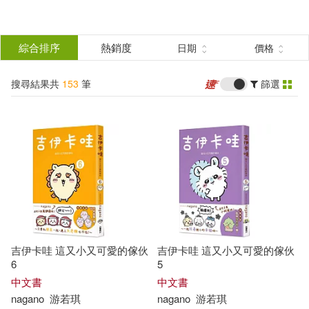
搜
尋
分類
綜合排序
熱銷度
日期
價格
(單選)
結
搜尋結果共
153
筆
篩選
圖書(73)
所有商品(153)
果
影音(61)
雜誌(3)
篩
選
3C(7)
電子書(9)
展開
作者
(可複選)
吉伊卡哇 這又小又可愛的傢伙
吉伊卡哇 這又小又可愛的傢伙
Nagano(21)
nagano(14)
6
5
中文書
中文書
nagano
游若琪
nagano
游若琪
川合亮平(6)
Journals(4)