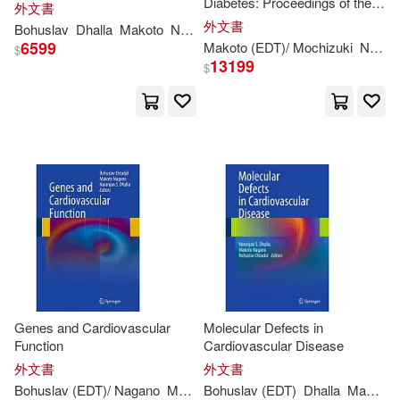
Diabetes: Proceedings of the
外文書
Symposium on the Diabetic
外文書
Bohuslav
Dhalla
Makoto
Nagano
Naranjan S.
Ost’ádal
Heart sponsored by the
6599
Makoto (EDT)/ Mochizuki
Nagano
$
Council of Cardiac Metab
13199
$
Genes and Cardiovascular
Molecular Defects in
Function
Cardiovascular Disease
外文書
外文書
Bohuslav (EDT)/
Nagano
Makoto (EDT)/ Dhalla
Bohuslav (EDT)
Naranjan S. (ED
Dhalla
Makoto (EDT)/ Ostadal