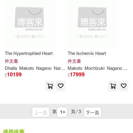
The Hypertrophied Heart
The Ischemic Heart
外文書
外文書
Dhalla
Makoto
Nagano
Naranjan S.
Makoto
Nobuakira
Mochizuki
Takeda
Nagano
Nob
10199
17999
$
$
第
頁 ⁄
3
上一頁
下一頁
搜尋推薦