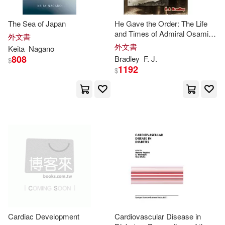
The Sea of Japan
He Gave the Order: The Life
and Times of Admiral Osami
外文書
Nagano
外文書
Keita
Nagano
808
Bradley
F. J.
$
1192
$
Cardiac Development
Cardiovascular Disease in