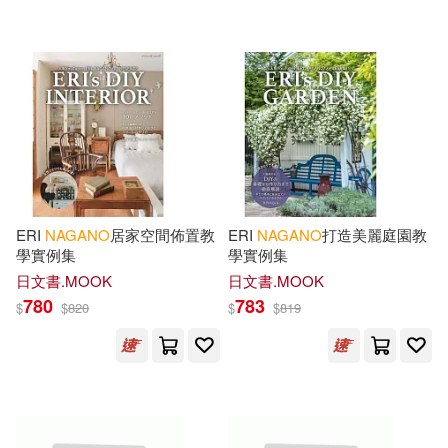
Seibu (EDT)/ Dhalla(1)
Shuji (EDT)(1)
Tanaka(1)
Tomoko (EDT)(1)
Trevor S.(1)
Whitlow(1)
ERI
NAGANO
居家空間佈置教
ERI
NAGANO
打造美麗庭園教
學實例集
學實例集
Yamori(1)
Yoshiko(1)
日文書.MOOK
日文書.MOOK
780
783
$
$
820
$
$
819
Yoshiko (EDT)(1)
Yu(1)
岸田衿子(1)
長野英子(1)