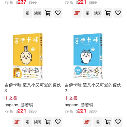
237
221
79 折
$
$
300
79 折
$
$
280
電
試閱
電
試閱
Marisa Garrett(4)
展開
Not Available (NA)(4)
出版社
(可複選)
Bunzaburo(3)
Dhalla(3)
Ingram(51)
台灣角川(21)
Bohuslav(2)
Caroline(2)
SONY MUSIC(11)
Crawford(2)
David Ive(2)
吉伊卡哇 這又小又可愛的傢伙
吉伊卡哇 這又小又可愛的傢伙
3
2
Warner Classics(11)
展開
中文書
中文書
Kent(2)
Makoto(2)
nagano
游若琪
nagano
游若琪
愛貝克思(7)
EuroArts(5)
221
221
79 折
$
$
280
79 折
$
$
280
配送方式
(可複選)
Mamoru(2)
Mizuki(2)
電
試閱
電
warner music(5)