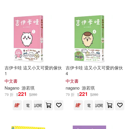
可超商取貨(137)
Mizuki Nagano(2)
Linfair Records Limited(4)
可海外宅配(137)
Naranjan S.(2)
Textstream(4)
BIS(3)
可港澳店取(119)
Naranjan S. (EDT)(2)
Deutsche Grammophon(3)
可新加坡店取(113)
Ost’ádal(2)
Sheinfeld(2)
吉伊卡哇 這又小又可愛的傢伙
吉伊卡哇 這又小又可愛的傢伙
harmonia mundi(2)
1
4
可菲律賓店取(120)
Adewale(1)
中文書
中文書
ブティック社(2)
上揚(2)
Nagano
游若琪
nagano
游若琪
221
221
79 折
$
$
280
79 折
$
$
280
Adumi Nagano(1)
上市日期
(可複選)
小魯文化(2)
電
試閱
電
試閱
Aina-Oshodi(1)
一個月內上市新品(2)
映象國際多媒體股份有限公司(2)