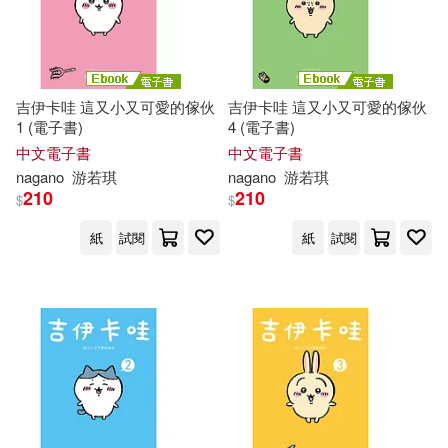
百花洲文藝出版社(1)
禾廣(1)
Femi(1)
Fujiwara(1)
講談社(1)
吉伊卡哇 這又小又可愛的傢伙
吉伊卡哇 這又小又可愛的傢伙
George S. (EDT)(1)
1 (電子書)
4 (電子書)
中文電子書
中文電子書
Hanatsu(1)
nagano
游若琪
nagano
游若琪
210
210
$
$
Hans-Christian (TRN)(1)
紙
試閱
紙
試閱
Hashimoto(1)
Helen Cristhiane(1)
Hokkaido(1)
Inge/ Oeser(1)