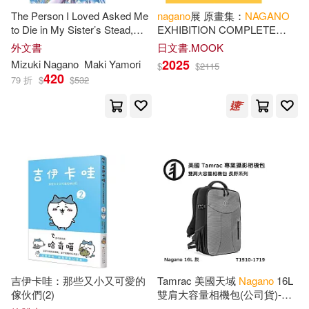
The Person I Loved Asked Me
nagano
展 原畫集：
NAGANO
to Die in My Sister’s Stead,
EXHIBITION COMPLETE
Volume 1: Volume 1
WORKS
外文書
日文書.MOOK
2025
Mizuki
Nagano
Maki Yamori
$
$
2115
420
79 折
$
$
532
吉伊卡哇：那些又小又可愛的
Tamrac 美國天域
Nagano
16L
傢伙們(2)
雙肩大容量相機包(公司貨)-水
泥灰 T1510-1719