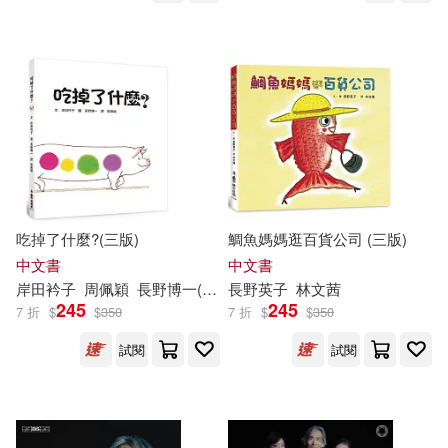
吃掉了什麼?(三版)
鯛魚媽媽逛百貨公司 (三版)
中文書
中文書
岸田衿子
周佩穎
長野博一(Hirokazu
長野英子
Nagano
林文茜
)
245
245
7 折
$
$
350
7 折
$
$
350
試閱
試閱