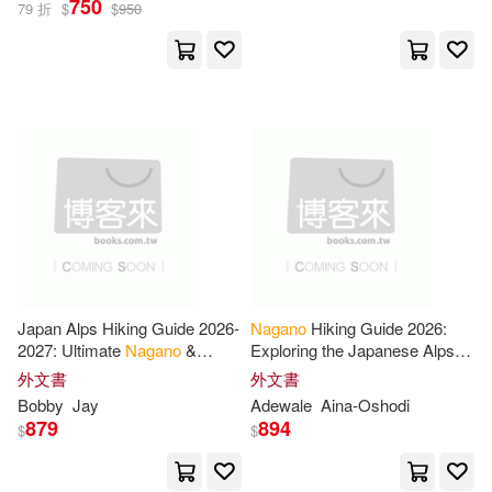
750
79 折
$
$
950
Mikimoto(1)
Misao (EDT)/ Nagano(1)
Müller Nagano(1)
Naranjan S. (EDT)/ Nagano(1)
Ostadal(1)
Rezaul(1)
Japan Alps Hiking Guide 2026-
Nagano
Hiking Guide 2026:
2027: Ultimate
Nagano
&
Exploring the Japanese Alps
Kamikochi Trekking Routes,
Through Scenic Trails, Hidden
外文書
外文書
Rin/ Nibley(1)
Rowan(1)
Mount Fuji Views, Hidden
Paths and Outdoor Adventures
Bobby
Jay
Adewale
Aina-Oshodi
Mountain
879
894
$
$
Roy(1)