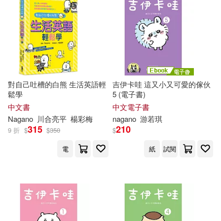
Alethea (TRN)/ Nibley(1)
BR Klassik(1)
ECM(1)
電子書
(可複選)
Ardee(1)
Arden(1)
Nova Science Pub Inc(1)
適合平板閱讀(9)
Athena (TRN)/ Skarupa(1)
PENTATONE(1)
對自己吐槽的白熊 生活英語輕
吉伊卡哇 這又小又可愛的傢伙
鬆學
5 (電子書)
Begg(1)
Bobby(1)
其他
(可複選)
中文書
中文電子書
Random House(1)
Nagano
川合亮平
楊彩梅
nagano
游若琪
Bohuslav (EDT)(1)
315
210
9 折
$
$
350
$
現在可購買商品(61)
Singapore Univ Pr(1)
電
紙
試閱
Bohuslav (EDT)/ Nagano(1)
作者/演唱/譯/編/繪(79)
Universal(1)
Bradley(1)
Camille(1)
價格
-
映象國際多媒體(1)
範圍
Eiko (EDT)(1)
F. J.(1)