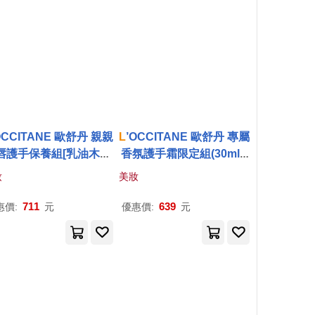
OCCITANE 歐舒丹 親親
L
’OCCITANE 歐舒丹 專屬
唇護手保養組[乳油木護
香氛護手霜限定組(30mlX
霜+護唇膏(多味道可選)]
2)-新春禮物-航空版 乳油
妝
美妝
新春禮物-公司貨 乳油木
木X2
潤唇膏
711
639
惠價:
元
優惠價:
元