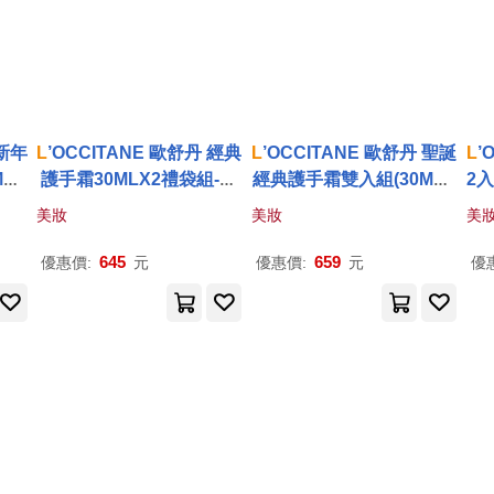
 新年
L
’OCCITANE 歐舒丹 經典
L
’OCCITANE 歐舒丹 聖誕
L
’
LX
護手霜30MLX2禮袋組-國
經典護手霜雙入組(30MLX
2入
際航
際航空版 櫻花*X2
2)-聖誕交換禮物-國際航空
美妝
美妝
美
草
版 櫻花*X2
645
659
優惠價:
元
優惠價:
元
優