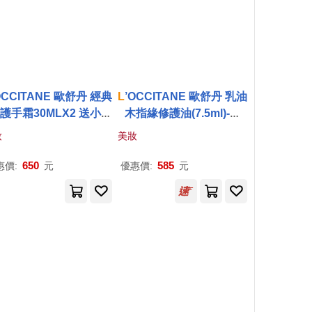
OCCITANE 歐舒丹 經典
L
’OCCITANE 歐舒丹 乳油
護手霜30MLX2 送小熊
木指緣修護油(7.5ml)-新
毛巾 乳油木+薰衣草
版-百貨公司貨
妝
美妝
650
585
惠價:
元
優惠價:
元