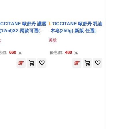
OCCITANE 歐舒丹 護唇
L
’OCCITANE 歐舒丹 乳油
(12ml)X2-兩款可選(櫻
木皂(250g)-新版-任選[牛
/玫瑰)-新版-百貨公司貨
奶/薰衣草/馬鞭草]-百貨公
妝
美妝
櫻花
司貨 牛奶
660
480
惠價:
元
優惠價:
元