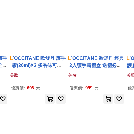
 護手
L
’OCCITANE 歐舒丹 護手
L
’OCCITANE 歐舒丹 經典
L
’
-全新
霜(30ml)X2-多香味可選-
3入護手霜禮盒-送禮必備-
護
花
全新包裝-公司貨 橙花蘭花
公司貨 乳油木玫瑰+橙花
手
美妝
美妝
美
蘭花木(新)+櫻花(新)
-
695
999
優惠價:
元
優惠價:
元
優