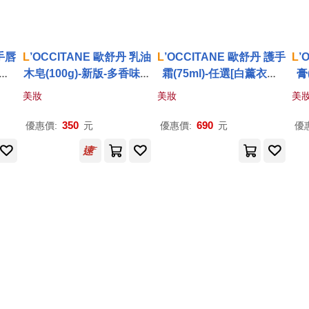
手唇
L
’OCCITANE 歐舒丹 乳油
L
’OCCITANE 歐舒丹 護手
L
’
膏
木皂(100g)-新版-多香味可
霜(75ml)-任選[白薰衣草/
膏
]-
選-公司貨 牛奶
玫瑰/櫻花]-國際航空版 白
花
美妝
美妝
美
木保
薰衣草
350
690
優惠價:
元
優惠價:
元
優