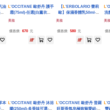
 乳油
L
’OCCITANE 歐舒丹 護手
【
L
’ERBOLARIO 蕾莉
L
’
任選
霜(75ml)-任選[白薰衣草/
歐】保濕香體乳50ml-苦
洗髮
百貨
玫瑰/櫻花]-國際航空版 白
艾、鳶尾花(任選一入) 苦
公司
美妝
美妝
美
薰衣草
艾淨化
670
580
優惠價:
元
優惠價:
元
優
 草本
L
’OCCITANE 歐舒丹 沐浴
L
’OCCITANE 歐舒丹 普羅
L
’
任選
膠(250ml)-多香味可選-公
旺斯香氛皂極致寵愛組-多
豐