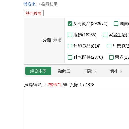
博客來
搜尋結果
熱門搜尋
所有商品(292671)
圖書(
服飾(16265)
家居生活(2
分類
(單選)
無印良品(814)
星巴克(2
鞋包配件(2870)
票券(13
日期
價格
綜合排序
熱銷度
搜尋結果共
292671
筆, 頁數
1
/ 4878