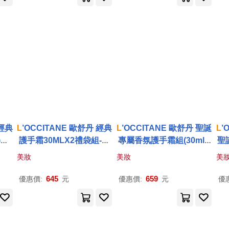
 經典
L
’OCCITANE 歐舒丹 經典
L
’OCCITANE 歐舒丹 聖誕
L
’
)送
護手霜30MLX2禮袋組-聖
專屬香氛護手霜組(30mlX
聖
公司
誕交換禮物-多款任選 乳油
2)-聖誕交換禮物-航空版
款
美妝
美妝
美
木+桂花
櫻花(新)+馬鞭草
645
659
優惠價:
元
優惠價:
元
優