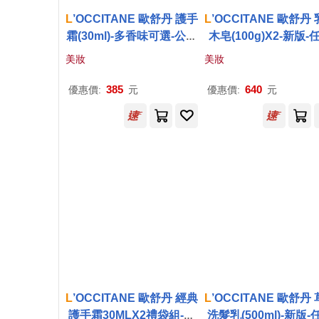
L
’OCCITANE 歐舒丹 護手
L
’OCCITANE 歐舒丹
霜(30ml)-多香味可選-公司
木皂(100g)X2-新版-
貨 白茶櫻花
[牛奶/薰衣草/馬鞭草]-
美妝
美妝
公司貨 牛奶
385
640
優惠價:
元
優惠價:
元
L
’OCCITANE 歐舒丹 經典
L
’OCCITANE 歐舒丹
護手霜30MLX2禮袋組-聖
洗髮乳(500ml)-新版-