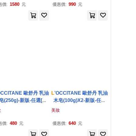
1580
990
惠價:
元
優惠價:
元
OCCITANE 歐舒丹 乳油
L
’OCCITANE 歐舒丹 乳油
皂(250g)-新版-任選[牛
木皂(100g)X2-新版-任選
/薰衣草/馬鞭草]-百貨公
[牛奶/薰衣草/馬鞭草]-百貨
妝
美妝
司貨 牛奶
公司貨 牛奶
480
640
惠價:
元
優惠價:
元