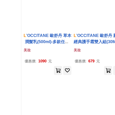
L
’OCCITANE 歐舒丹 草本
L
’OCCITANE 歐舒丹
潤髮乳(500ml)-多款任選-
經典護手霜雙入組(30M
新版-國際航空版 平衡
2)-新春送禮-新版-國
美妝
美妝
空版 乳油木+薰衣
1090
679
優惠價:
元
優惠價:
元