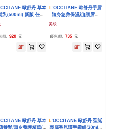
OCCITANE 歐舒丹 草本
L
’OCCITANE 歐舒丹手唇
乳(500ml)-新版-任選-
隨身急救保濕組[護唇膏
貨 (效期至2027.8) 修
+護手霜+貓咪吊飾+禮袋]-
妝
美妝
護
多款可選-公司貨 乳油木保
濕護唇膏+手霜
920
735
惠價:
元
優惠價:
元
OCCITANE 歐舒丹 草本
L
’OCCITANE 歐舒丹 聖誕
蘊養髮/頭皮養護精華(5
專屬香氛護手霜組(30mlX