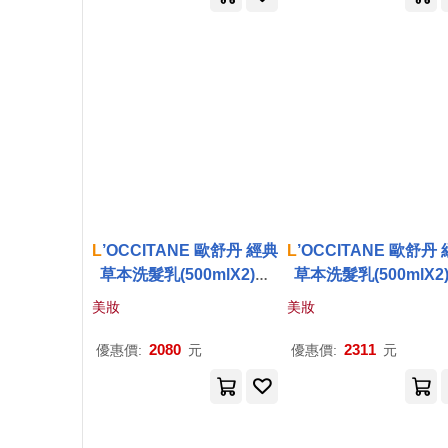
L
’OCCITANE 歐舒丹 經典
L
’OCCITANE 歐舒丹
草本洗髮乳(500mlX2)送
草本洗髮乳(500mlX2
蓬鬆按摩梳-多款可選-公司
頭皮按摩刷-多款任選-
美妝
美妝
貨 修護X2
貨 修護X2
2080
2311
優惠價:
元
優惠價:
元