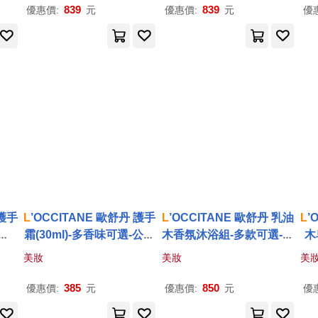
緣油
839
839
優惠價:
元
優惠價:
元
優
 護手
L
’OCCITANE 歐舒丹 護手
L
’OCCITANE 歐舒丹 乳油
L
’
選-
霜(30ml)-多香味可選-公司
木香氛沐浴組-多款可選-公
木
貨 白茶櫻花
司貨 牛奶X2
奶
美妝
美妝
美
385
850
優惠價:
元
優惠價:
元
優