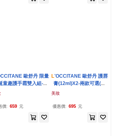
OCCITANE 歐舒丹 限量
L
’OCCITANE 歐舒丹 護唇
誕童趣護手霜雙入組-多
膏(12ml)X2-兩款可選(櫻
可選-聖誕交換禮物-航空
花/玫瑰)-新版-百貨公司貨
妝
美妝
版 櫻花x2
櫻花
659
695
惠價:
元
優惠價:
元