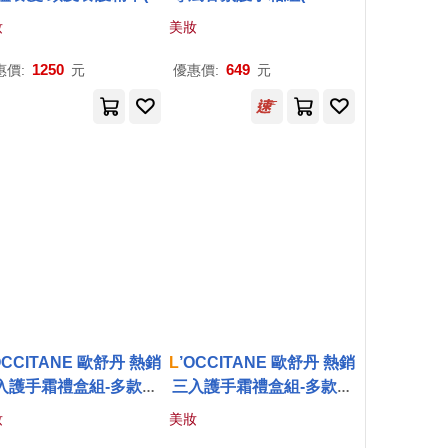
ml)-多款-百貨公司貨 豐
2)-聖誕交換禮物-航空版
妝
美妝
蘊養髮
玫瑰(新)+杏仁
1250
649
惠價:
元
優惠價:
元
OCCITANE 歐舒丹 熱銷
L
’OCCITANE 歐舒丹 熱銷
入護手霜禮盒組-多款可
三入護手霜禮盒組-多款可
選-公司貨 A組
選-公司貨 乳油木+櫻花
妝
美妝
+玫瑰