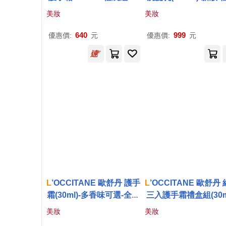
誕交換禮物-多款任選 櫻花
修護
美妝
美妝
+玫瑰
640
999
優惠價:
元
優惠價:
元
L
’OCCITANE 歐舒丹 護手
L
’OCCITANE 歐舒丹
霜(30ml)-多香味可選-全新
三入護手霜禮盒組(30m
包裝-公司貨 橙花蘭花
3)-多款可選-國際航
美妝
美妝
乳油木+櫻花+橙花