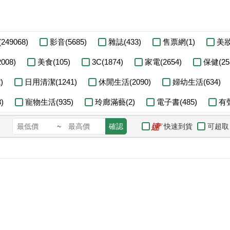
249068)
影音(5685)
雜誌(433)
售票網(1)
美妝
008)
美食(105)
3C(1874)
家電(2654)
保健(25
)
日用清潔(1241)
休閒生活(2090)
婦幼生活(634)
)
寵物生活(935)
玲廊滿藝(2)
電子書(485)
有聲
快速到貨
可超取
~
確認