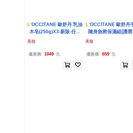
L
’OCCITANE 歐舒丹 乳油
L
’OCCITANE 歐舒丹
木皂(250g)X3-新版-任選
隨身急救保濕組[護唇
[牛奶/薰衣草/馬鞭草]-百貨
+護手霜+貓咪吊飾+禮袋
美妝
美妝
公司貨 牛奶
多款任選-公司貨 乳油
濕護唇膏+手霜
1049
659
優惠價:
元
優惠價:
元