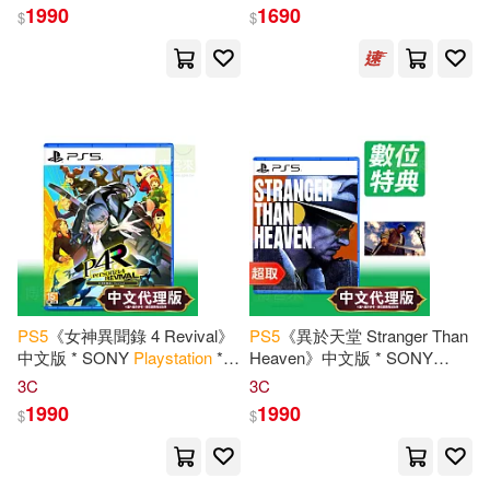
版
1990
1690
$
$
Samuel(1)
Ssemugoma Evangelist(1)
Stead(1)
Tatiana(1)
Van Sickle(1)
Veronica Mirat(1)
Wales(1)
PS
5
《女神異聞錄 4 Revival》
PS
5
《異於天堂 Stranger Than
中文版 * SONY
Playstation
*
Heaven》中文版 * SONY
banishment(1)
yomochi(1)
台灣代理版
Playstation
* 台灣代理版
3C
3C
1990
1990
$
$
しらこ(1)
中山昌亮(1)