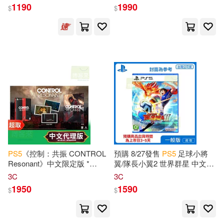
1190
1990
$
$
PS
5
《控制：共振 CONTROL
預購 8/27發售
PS
5
足球小將
Resonant》中文限定版 *
翼/隊長小翼2 世界群星 中文版
SONY
Playstation
* 台灣代理
台灣公司貨
3C
3C
版
1950
1590
$
$