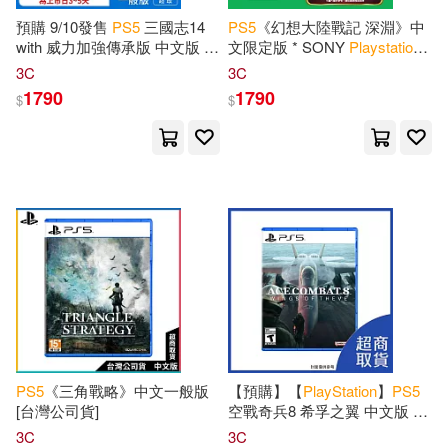
預購 9/10發售
PS
5
三國志14
PS
5
《幻想大陸戰記 深淵》中
with 威力加強傳承版 中文版 台
文限定版 * SONY
Playstation
*
灣公司貨
台灣代理版
3C
3C
1790
1790
$
$
PS
5
《三角戰略》中文一般版
【預購】【
PlayStation
】
PS
5
[台灣公司貨]
空戰奇兵8 希孚之翼 中文版 台
灣公司貨 2026/10/02 上市
3C
3C