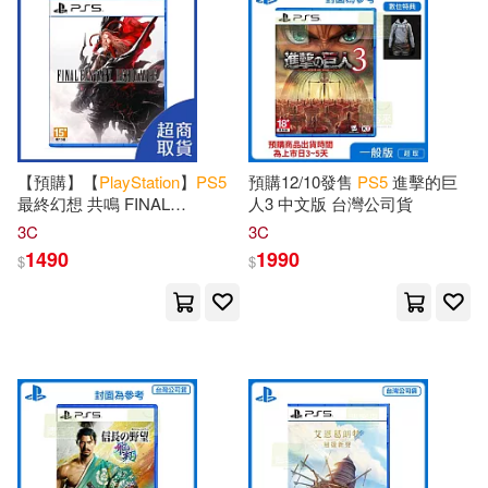
【預購】【
PlayStation
】
PS
5
預購12/10發售
PS
5
進擊的巨
最終幻想 共鳴 FINAL
人3 中文版 台灣公司貨
FANTASY RESONANCE 中文
3C
3C
版 台灣公司貨
1490
1990
$
$