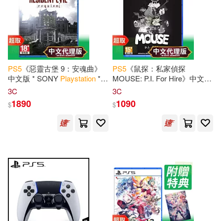
PS
5
《惡靈古堡 9：安魂曲》
PS
5
《鼠探：私家偵探
中文版 * SONY
Playstation
*
MOUSE: P.I. For Hire》中文版
台灣代理版
* SONY
Playstation
* 台灣代理
3C
3C
版
1890
1090
$
$