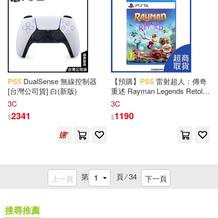
PS
5
DualSense 無線控制器
【預購】
PS
5
雷射超人：傳奇
[台灣公司貨] 白(新版)
重述 Rayman Legends Retold
中文版 台灣公司貨 2026/10/01
3C
3C
上市
2341
1190
$
$
第
頁 ⁄
34
上一頁
下一頁
搜尋推薦