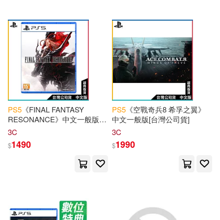
刈谷仁美(1)
波真田かもめ(1)
清風工作室(1)
盛秋（編著）(1)
矢導正雄(1)
蔣建瓊，劉芸華，楊浩宇（主編）
(1)
PS
5
《FINAL FANTASY
PS
5
《空戰奇兵8 希孚之翼》
RESONANCE》中文一般版
中文一般版[台灣公司貨]
許東平(1)
郭宏若(1)
[台灣公司貨]
3C
3C
1490
1990
$
$
高妍(1)