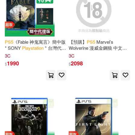
PS
5
《Fable 神鬼寓言》簡中版
【預購】
PS
5
Marvel’s
* SONY
Playstation
* 台灣代理
Wolverine 漫威金鋼狼 中文版
版
台灣公司貨 2026/09/15 上市
3C
3C
1990
2098
$
$