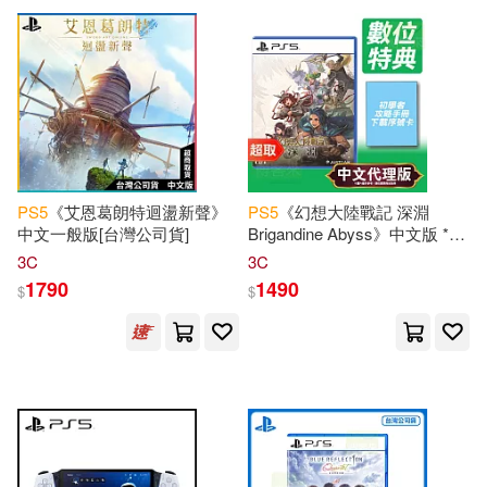
PS
5
《艾恩葛朗特迴盪新聲》
PS
5
《幻想大陸戰記 深淵
中文一般版[台灣公司貨]
Brigandine Abyss》中文版 *
SONY
Playstation
* 台灣代理
3C
3C
版
1790
1490
$
$