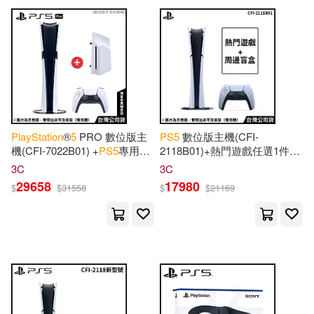
可超商取貨(1431)
Baylen(1)
Bertolazzi(1)
Christian Lacroix(1)
可海外宅配(117)
Brooks(1)
Brown(1)
Philips(1)
warner music(1)
可港澳店取(86)
Cage(1)
Carter(1)
中國水利水電出版社(1)
PlayStation
®
5
PRO 數位版主
PS
5
數位版主機(CFI-
可新加坡店取(81)
機(CFI-7022B01) +
PS
5
專用
2118B01)+熱門遊戲任選1件
Charles(1)
Chris(1)
Ultra HD Blu-ray光碟機[台灣公
+30TH遊戲盒鑰匙扣盲盒(隨機
中國紡織出版社(1)
3C
3C
司貨]
出貨)
可菲律賓店取(86)
29658
17980
Christian Lacroix (COR)/ Galison
$
$
31558
$
$
21169
(COR)(1)
人民郵電出版社(1)
Clews(1)
Dash(1)
上市日期
(可複選)
作家出版社(1)
台灣角川(1)
Donald(1)
Ethan(1)
一個月內上市新品(45)
四川科學技術出版社(1)