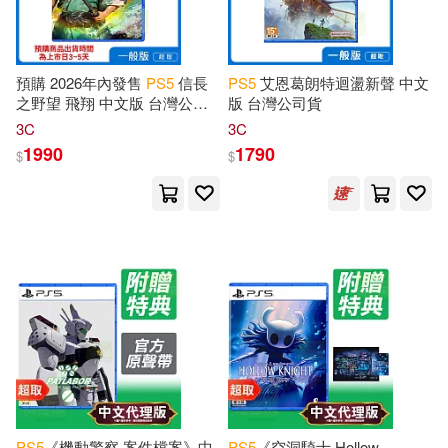
預購 2026年內發售
PS
5
信長
PS
5
艾恩葛朗特迴盪新聲 中文
之野望 飛翔 中文版 台灣公司
版 台灣公司貨
貨
3C
3C
1990
1790
$
$
PS
5
《機動警察 案件檔案》中
PS
5
《空洞騎士 Hollow