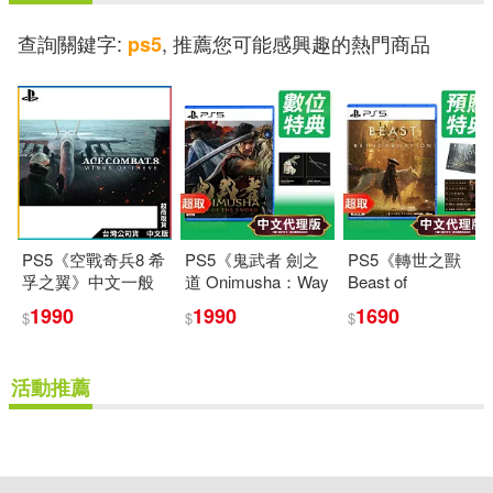
查詢關鍵字:
, 推薦您可能感興趣的熱門商品
ps5
PS5《空戰奇兵8 希
PS5《鬼武者 劍之
PS5《轉世之獸
孚之翼》中文一般
道 Onimusha：Way
Beast of
版[台灣公司貨]
of the Sword》中文
Reincarnation》中
1990
1990
1690
$
$
$
版 * SONY
文版 * SONY
Playstation * 台灣代
Playstation * 台灣代
理版
理版
活動推薦
重新設定
確認