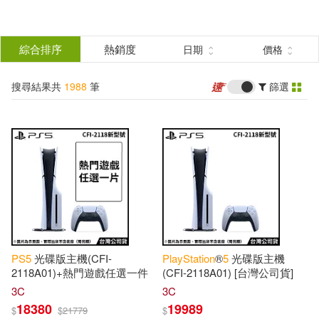
搜
尋
分類
綜合排序
熱銷度
日期
價格
(單選)
結
搜尋結果共
1988
筆
篩選
圖書(73)
所有商品(1988)
果
影音(14)
服飾(1)
篩
選
家居生活(1)
美食(5)
展開
作者
(可複選)
3C(1503)
家電(7)
PS
5
光碟版主機(CFI-
PlayStation
®
5
光碟版主機
保健(4)
設計文具(4)
Coole(24)
Notizbucher(24)
2118A01)+熱門遊戲任選一件
(CFI-2118A01) [台灣公司貨]
3C
3C
18380
19989
$
$
21779
$
鞋包配件(375)
電子書(1)
Dixon(2)
Donnell(2)