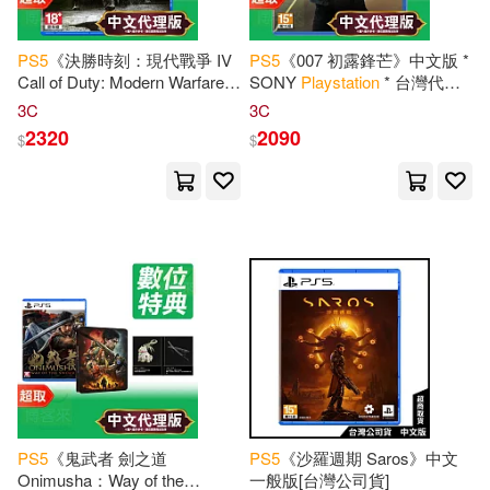
PS
5
《決勝時刻：現代戰爭 IV
PS
5
《007 初露鋒芒》中文版 *
Call of Duty: Modern Warfare
SONY
Playstation
* 台灣代理
4》中文版 * SONY
Playstation
版
3C
3C
* 台灣代理版
2320
2090
$
$
PS
5
《鬼武者 劍之道
PS
5
《沙羅週期 Saros》中文
Onimusha：Way of the
一般版[台灣公司貨]