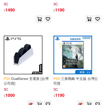
Evolved》中文版* SONY
3C
3C
Playstation
* 台灣代理版
1490
1190
$
$
PS
5
DualSense 充電座 [台灣
PS
5
三角戰略 中文版 台灣公
公司貨]
司貨
3C
3C
1000
1190
$
$