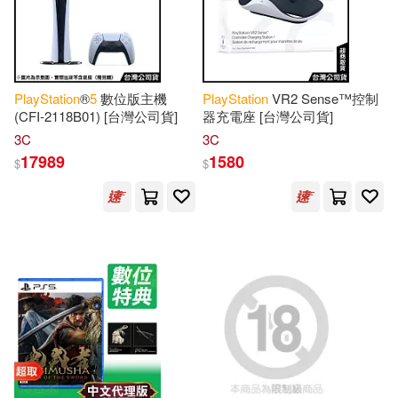
Farrar(1)
Francisco(1)
本週上市新品(8)
天津社會科學院出版社(1)
Freeman O.(1)
Gridson(1)
天津科學技術出版社(1)
電子書
PlayStation
®
5
數位版主機
PlayStation
VR2 Sense™控制
(可複選)
(CFI-2118B01) [台灣公司貨]
器充電座 [台灣公司貨]
Harlan(1)
旗標(1)
東立(1)
3C
3C
適合手機平板閱讀(1)
17989
1580
$
$
IT教育研究工作室(1)
西安電子科技大學出版社(1)
Ileyemi(1)
Jake(1)
其他
(可複選)
James(1)
Jan(1)
現在可購買商品(504)
Johnathan S.(1)
Josh(1)
價格
-
範圍
Journals(1)
Kiwor(1)