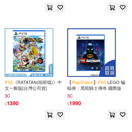
PS
5
《RATATAN(啦嗒噹)》中
【
PlayStation
】
PS
5
LEGO 蝙
文一般版[台灣公司貨]
蝠俠：黑暗騎士傳奇 國際版
3C
3C
1390
1990
$
$