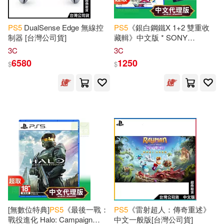
PS
5
DualSense Edge 無線控
PS
5
《銀白鋼鐵X 1+2 雙重收
制器 [台灣公司貨]
藏輯》中文版 * SONY
Playstation
* 台灣代理版
3C
3C
6580
1250
$
$
[無數位特典]
PS
5
《最後一戰：
PS
5
《雷射超人：傳奇重述》
戰役進化 Halo: Campaign
中文一般版[台灣公司貨]