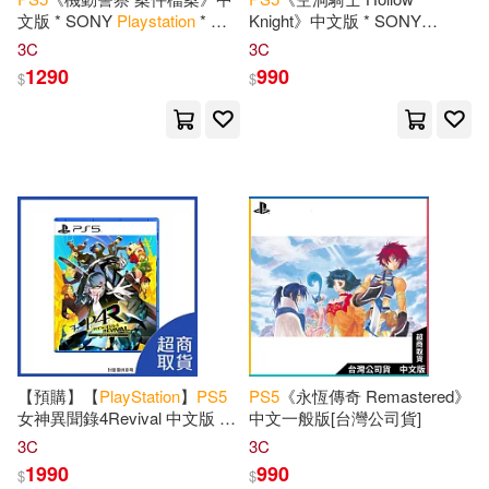
文版 * SONY
Playstation
* 台
Knight》中文版 * SONY
灣代理版
Playstation
* 台灣代理版
3C
3C
1290
990
$
$
【預購】【
PlayStation
】
PS
5
PS
5
《永恆傳奇 Remastered》
女神異聞錄4Revival 中文版 台
中文一般版[台灣公司貨]
灣公司貨 2027/02/18 上市
3C
3C
1990
990
$
$