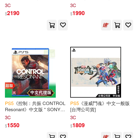
Sword》中文鐵盒版 * SONY
3C
3C
Playstation
* 台灣代理版
2190
1990
$
$
PS
5
《控制：共振 CONTROL
PS
5
《漫威鬥魂》中文一般版
Resonant》中文版 * SONY
[台灣公司貨]
Playstation
* 台灣代理版
3C
3C
1550
1809
$
$