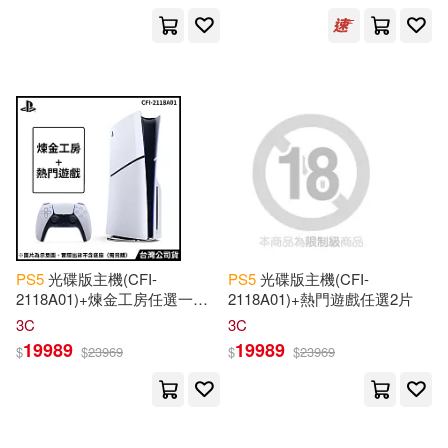
Eule(2)
Jodie(2)
展開
Josiah(2)
Kelly(2)
出版社
(可複選)
Lilly(2)
Marva(2)
Ingram(60)
Universal(4)
Sayers(2)
Toohey(2)
愛貝克思(4)
PS
5
光碟版主機(CFI-
PS
5
光碟版主機(CFI-
田予詩(2)
郭紹義(2)
2118A01)+煉金工房任選一件
2118A01)+熱門遊戲任選2片
+任選一片遊戲
Linfair Records Limited(2)
展開
3C
3C
19989
19989
$
$
23969
$
$
23969
Aethon A. a.(1)
Alberto(1)
SONY MUSIC(2)
配送方式
(可複選)
Andrew(1)
B. Justin(1)
Taylor & Francis Asia Pacific(2)