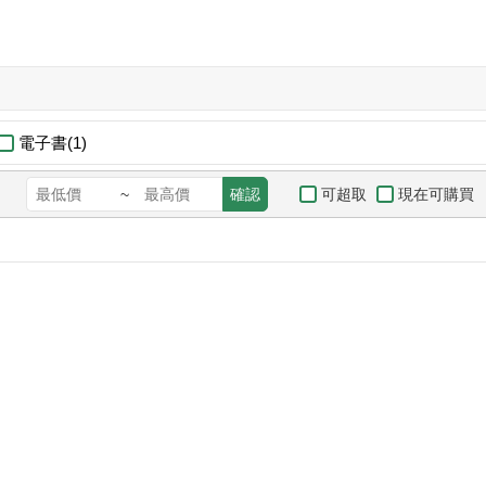
電子書(1)
可超取
現在可購買
~
確認