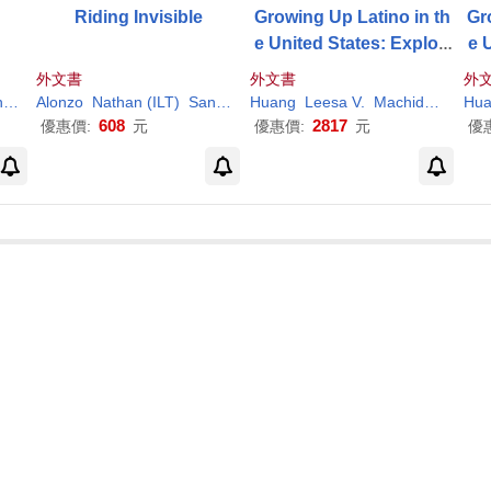
Riding Invisible
Growing Up Latino in th
Gr
e United States: Explori
e 
ng Development in Cult
ng
外文書
外文書
外
ure and Context
a
/
Huang
Alonzo
Nathan (ILT)
Sandra
/
Huang
Huang
Leesa V.
Machida
Miller-
Hua
608
2817
優惠價:
元
優惠價:
元
優