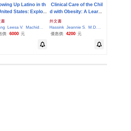
owing Up Latino in th
Clinical Care of the Chil
United States: Explori
d with Obesity: A Learne
 Development in Cult
r’s and Teacher’s Guide
文書
外文書
ure and Context
Herringer
ng
Leesa V.
Sandra
Machida
Terry
Miller-Herringer
Hassink
Jeannie S.
Sandra
M.D. (EDT)
Terry
M.D. (EDT
6000
4200
惠價:
元
優惠價:
元