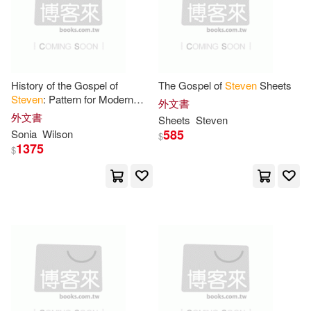
Melissa(52)
Houghton Mifflin(19)
Steven S./ Zumdahl(52)
Human Kinetics(19)
History of the Gospel of
The Gospel of
Steven
Sheets
Dadey(51)
Dustin(51)
Steven
: Pattern for Modern
Perseus Books Group(19)
外文書
Workers Facing Opposition
外文書
Sheets
Steven
Grace Abounding Even During
Lewis(51)
Petruccio(51)
585
Sonia
Wilson
$
Final Moments
Pgw(19)
1375
$
Schneider(51)
Trafalgar Square Books(19)
Steven James (ILT)(51)
Wadsworth Pub Co(19)
Steven Paul(51)
Woodward/White(19)
Waldman(51)
Anthony(50)