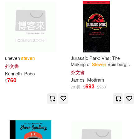
Barrett(85)
Brust(85)
Central Programs Inc(34)
Steven D. (EDT)(84)
Brilliance Audio Lib Edn(33)
Frank M.(81)
Eric(80)
Penguin USA(33)
uneven
steven
Jurassic Park: Vhs: The
Making of
Steven
Spielberg’s
Amanda(79)
Daniel(79)
外文書
Iconic Film
Author Solutions(32)
外文書
Kenneth
Pobo
760
James
Mottram
$
Susan(79)
Peter(78)
693
73 折
$
$
950
Globe Pequot Pr(32)
Cohen(77)
Green(77)
Harry N Abrams Inc(32)
Jim(77)
King(77)
Consortium Book Sales & Dist(31)