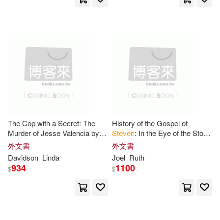
Facts on File(16)
Kenneth(44)
Mezzanotte(44)
Harvard Univ Pr(16)
Palmer(44)
Saunders(44)
Pearson Prentice Hall(16)
Steven C. (EDT)(44)
W H Freeman & Co(16)
Steven V.(44)
Appleby(43)
Alfred Pub Co(15)
The Cop with a Secret: The
History of the Gospel of
Murder of Jesse Valencia by
Steven
: In the Eye of the Storm
Bauer(43)
Coben(43)
Steven
Rios and the Life He
A Witness Unshaken
外文書
外文書
Bantam Dell Pub Group(15)
Killed to Keep Hidden
Uncharted Horizons The
Davidson
Linda
Joel
Ruth
Ripple Effect And
934
1100
$
$
Hughes(43)
Charles C Thomas Pub Ltd(15)
Jane B./ Urry(43)
David Brown Book Co(15)