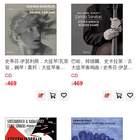
可超商取貨(49200)
Steven E.(528)
John Wiley & Sons Inc(238)
可海外宅配(49206)
Steven C.(426)
Prentice Hall(211)
可港澳店取(43346)
Steven G.(396)
Gareth Stevens Pub Learning librar
y(175)
史蒂芬.伊瑟利斯，大提琴/瓦里
巴哈、韓德爾、史卡拉第：古
可新加坡店取(43297)
翁，鋼琴 / 蕭邦：大提琴奏鳴
大提琴奏鳴曲 / 史蒂芬.伊瑟利
Steven W.(369)
曲 舒伯特：琶音琴奏鳴曲
斯/大提琴(Bach, Handel &
Brilliance Audio(173)
CD
CD
(Chopin: Cello Sonata;
Scarlatti (D): Gamba Sonatas /
可菲律賓店取(43363)
469
469
$
$
Schubert: Arpeggione Sonata /
Steven
Isserlis, Richard Egarr)
Steven (NRT)(360)
Steven
Isserlis, Dénes Várjon)
Cengage Learning(170)
Smith(350)
Steven F.(326)
上市日期
(可複選)
Lightning Source Inc(167)
John(299)
Steven P.(299)
一個月內上市新品(206)
Aspen Pub(142)