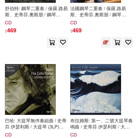
現在可購買商品(19287)
McGraw-Hill College(105)
舒伯特: 鋼琴二重奏 / 保羅.路易
法國鋼琴二重奏 / 保羅.路易
斯、史蒂芬.奧斯朋 / 鋼琴
斯、史蒂芬.奧斯朋 / 鋼琴
Molinsky(209)
價格
-
(Schubert : Piano Duets / Paul
(French Duets / Paul Lewis,
CD
CD
Houghton Mifflin College Div(102)
範圍
Lewis,
Steven
Osborne)
Steven
Osborne)
469
469
$
$
Eileen (NRT)(205)
Bt Bound(95)
Otfinoski(204)
Brown(202)
Natl Book Network(91)
Jr.(202)
Emanuel(196)
West Group(85)
Steven B.(196)
Random House Childrens Books(8
0)
John Steven (ILT)(195)
West Academic(72)
巴哈: 大提琴無伴奏組曲 / 史蒂
布拉姆斯: 第一、二號大提琴奏
芬.伊瑟利斯 / 大提琴 (3LP)
鳴曲 / 史蒂芬.伊瑟利斯 / 大提
Zaloga(189)
Zumdahl(189)
(Bach: The Cello Suites /
琴，史蒂芬.霍夫 / 鋼琴
CD
CD
Cantata Learning(69)