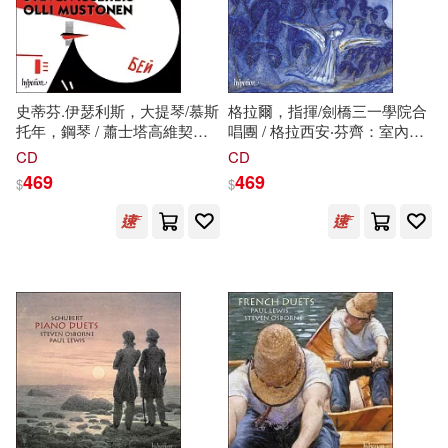
Steven H.(285)
本週上市新品(15)
Course Technology Ptr(142)
Steven (ILT)(276)
Createspace Independent Pub(12
8)
電子書
史蒂芬.伊瑟利斯，大提琴/慕斯
格拉爾，指揮/劍橋三一學院合
(可複選)
托年，鋼琴 / 蕭士塔高維契、
唱團 / 格拉西安‧芬齊：室內安
Steven S.(258)
Bragg(256)
Elsevier Science Health Science di
卡巴列夫斯基：大提琴奏鳴曲
魂曲、致聖塞西利亞、主愛的
CD
CD
v(121)
(Shostakovich & Kabalevsky:
人在世享平安(
Steven
Grahl /
適合手機平板閱讀(58)
469
469
$
$
Cello Sonatas /
Steven
Isserlis,
Requiem da camera, For St
M.D.(249)
Olli Mustonen)
Cecilia & In terra pax)
Random House Inc(121)
適合平板閱讀(14)
Not Available (NA)(238)
St Martins Pr(121)
免費電子書(1)
Anderson(235)
James(235)
Oxford Univ Pr(120)
David(232)
其他
(可複選)
McGraw-Hill(117)
Friedrich-Kunz(210)