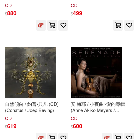
Steven A./ Beebe(97)
浦昆特 (SACD Hybrid)
In A Time Lapse (2CD /
CD
CD
Universal(41)
(Glazunov and Khachaturian
Special Edition))
880
499
$
$
violin concerto / Philippe Quint,
Craig(96)
Steven
Sloane)
Cambridge Univ Pr(40)
Steven E./ Turner(96)
Taylor & Francis(40)
Steven J. (EDT)(96)
Cq Pr(39)
Steven a.(95)
Arthur(92)
Independent Pub Group(39)
Doornbos(92)
自然傾向 / 約普•貝凡 (CD)
安.梅耶 / 小夜曲~愛的專輯
Rowman & Littlefield Pub Inc(39)
(Conatus / Joep Beving)
(Anne Akiko Meyers /
Stephen J.(92)
Serenade: The Love Album)
CD
CD
Tate Pub & Enterprises Llc(39)
619
600
$
$
Donald/ Ozment(91)