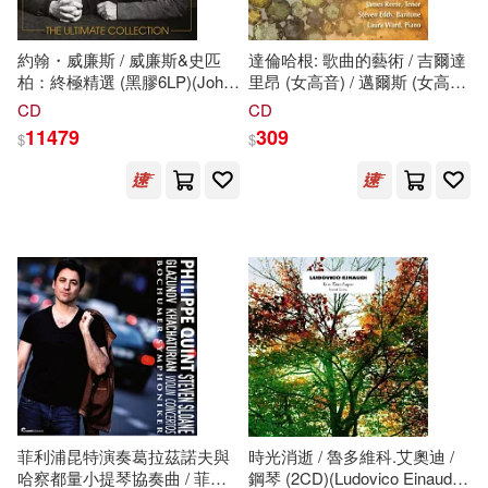
Frank(109)
Freund(108)
Ingram Pub Services(47)
約翰・威廉斯 / 威廉斯&史匹
達倫哈根: 歌曲的藝術 / 吉爾達
柏：終極精選 (黑膠6LP)(John
里昂 (女高音) / 邁爾斯 (女高
Robert(106)
Williams / John Williams &
音) / 薩瑟蘭 (女中音) / 布拉格
CD
CD
Turtleback Books(47)
Steven
Spielberg: The Ultimate
爾 (女中音) / 詹姆斯瑞斯 (男高
11479
309
$
$
Collection)
音) / 史蒂文埃迪 (男中音) / 勞
Ron/ Gurney(106)
拉沃德 (鋼琴)( Bragle (mezzo-
Edwin Mellen Pr(46)
soprano) / ames Reese (tenor)
/
Steven
Eddy (baritone) /
O’Sullivan(105)
Laura Ward(piano))
Sterling Pub Co Inc(45)
Steven N.(104)
Banks(101)
Hal Leonard Corp(43)
Steven James(99)
Harpercollins Childrens Books(41)
Lawson(98)
Jr(97)
Scholastic Paperbacks(41)
菲利浦昆特演奏葛拉茲諾夫與
時光消逝 / 魯多維科.艾奧迪 /
哈察都量小提琴協奏曲 / 菲利
鋼琴 (2CD)(Ludovico Einaudi :