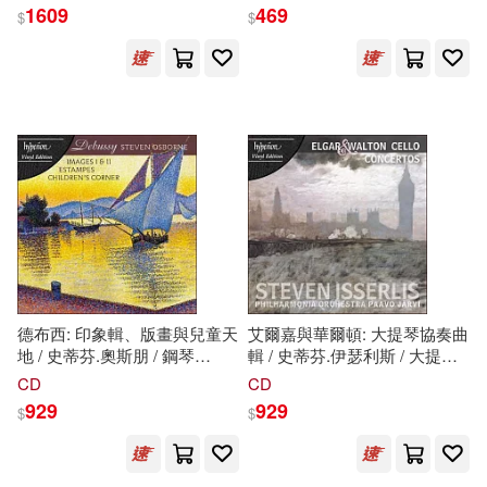
Steven
Isserlis (3LP))
(Brahms: Cello Sonatas /
1609
469
$
$
Steven
Isseerlis, Stephen
Johnson(187)
Ph.D.(184)
Hough)
Nova Science Pub Inc(68)
Jones(182)
Abbott(176)
Harpercollins(64)
Moore(176)
Michael(174)
Diamond Comic Distributors(63)
John Stevens Cabot(169)
Lippincott Williams & Wilkins(63)
Macken(167)
Steven K.(167)
Tantor Media Inc(63)
德布西: 印象輯、版畫與兒童天
艾爾嘉與華爾頓: 大提琴協奏曲
地 / 史蒂芬.奧斯朋 / 鋼琴
輯 / 史蒂芬.伊瑟利斯 / 大提琴
Steven T.(166)
(Debussy: Images, Estampes
(LP)(Elgar & Walton: Cello
Weekly Reader/Gareth Stevens Pu
CD
CD
& Children’s Corner /
Steven
Concertos /
Steven
Isserlis
b(62)
929
929
$
$
Osborne)
(LP))
Steven J./ Bliss(164)
Allyn & Bacon(60)