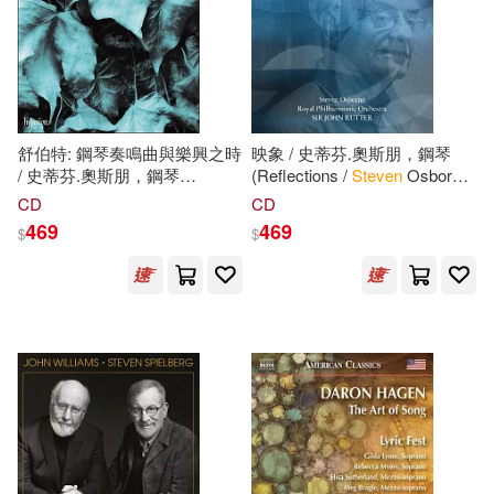
SONY MUSIC(55)
Beebe(136)
Henry(131)
Carolina Academic Pr(54)
Bill(130)
Elizabeth(128)
Soundprints(54)
舒伯特: 鋼琴奏鳴曲與樂興之時
映象 / 史蒂芬.奧斯朋，鋼琴
/ 史蒂芬.奧斯朋，鋼琴
(Reflections /
Steven
Osborne
Steven M. (EDT)(123)
(Schubert: Piano Sonata &
/ Sir John Rutter / Royal
CD
CD
W W Norton & Co Inc(54)
Moments Musicaux /
Steven
Philharmonic Orchestra)
469
469
$
$
Osborne)
Taylor(123)
Cahn(117)
Gareth Stevens Leveled Readers(5
3)
Cram101 Textbook Reviews(117)
Simon & Schuster(52)
Scott(117)
M.D. (EDT)(116)
Thomson Learning(49)
Miller(115)
Wilson(115)
Trafalgar Square(48)