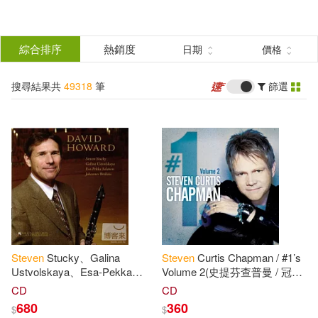
搜
尋
分類
綜合排序
熱銷度
日期
價格
(單選)
結
搜尋結果共
49318
筆
篩選
所有商品(49318)
果
圖書(48995)
影音(244)
篩
選
雜誌(6)
電子書(72)
展開
作者
(可複選)
有聲書(1)
Steven
Stucky、Galina
Steven
Curtis Chapman / #1’s
Steven(12176)
Ustvolskaya、Esa-Pekka
Volume 2(史提芬查普曼 / 冠軍
Salonen、Johannes Brahms /
單曲精選 第二集)
CD
CD
David Howard(豎笛演奏專輯 /
680
360
$
$
Stevens(5600)
大衛.霍華(豎笛))