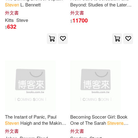
Steven
L. Bennett
Beyond: Studies of the Later
Collins(66)
Kagan(66)
Islamic Middle Period in Honor
外文書
外文書
Dover Pubns(26)
of Linda
Stevens
Northrup
11700
Kitts
Steve
$
632
Charles(65)
Pressfield(65)
$
Barrons Educational Series Inc(25)
Steven G. (EDT)(65)
Gareth Stevens Pub Secondary Lib
(25)
Pinker(64)
Walker(64)
Heinemann/Raintree(25)
Cooper(62)
Hall(62)
Jones & Bartlett Learning(25)
Holzner(62)
Palgrave Macmillan(25)
The Instant of Panic, Paul
Becoming Soccer Girl: Book
Steven M./ Perez(62)
Steven
Haigh and the Making
One of The Sarah
Stevens
Scholastic(24)
of a Serial Killer
Sports Stories
外文書
外文書