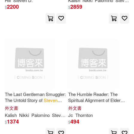
Jonatha A.(47)
Kotler(47)
Hill
Steven
D.
Kalish
Nikki
Palomino
Steven
M
2200
2859
Greenwood Pub Group(17)
$
$
Nadler(47)
Shaw(47)
Kensington Pub Corp(17)
Thompson(47)
Young(47)
Oreilly & Associates Inc(17)
Raichlen(46)
Robin(46)
Renouf Pub Co Ltd(17)
Clark(45)
Edward(45)
Univ of California Pr(17)
Gillon(45)
Sarah(45)
The Last Gentleman Smuggler:
The Humble Reader: The
基石築夢工場(17)
The Untold Story of
Steven
Spiritual Alignment of Elder
Kalish
Steven
Williams in Truth of
外文書
外文書
Susan A.(45)
White(45)
God
Kalish
Nikki
Palomino
Steven
M.
Jc
Thornton
Createspace(16)
1374
494
$
$
Epstein(44)
Franklin(44)