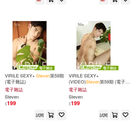
Pocket Books(37)
Saylor(91)
Schwartz(91)
Sage Pubns(37)
Barnes(88)
J. Steven(88)
Kendall Hunt Pub Co(36)
Krantz(88)
Penguin Group USA(36)
Steven L. Rankin(87)
VIRILE SEXY+
Steven
第59期
VIRILE SEXY+
Blackwell Pub(35)
(電子雜誌)
(VIDEO)
Steven
第59期 (電子雜
誌)
Steven (CON)(86)
電子雜誌
電子雜誌
Tor Books(35)
東華(35)
Steven
Steven
199
199
$
$
William(86)
Amer Mathematical Society(34)
試閱
試閱
Arthur/ Sheffrin(85)
Bedford/st Martins(34)