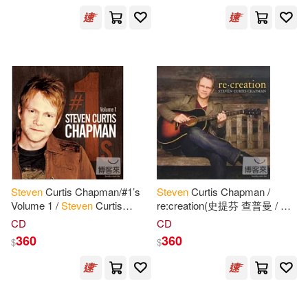
Steven M.(1154)
展開
Steven J.(957)
出版社
(可複選)
Steven (EDT)(707)
Ingram(32808)
Steven L.(707)
Gareth Stevens Pub(3235)
Steven
Curtis Chapman/#1’s
Steven
Curtis Chapman /
Steven R.(665)
Volume 1 /
Steven
Curtis
re:creation(史提芬 查普曼 / 新
Chapman(冠軍單曲精選 第一
歌+歷年經典創作精選)
Taylor & Francis Asia Pacific(1484)
展開
CD
CD
集 / 史提芬 查普曼)
360
360
$
$
Steven A.(637)
Pearson College Div(368)
配送方式
(可複選)
Steven D.(544)
Textstream(273)