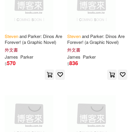
Univ of Nebraska Pr(15)
Richard W./ Crossley(42)
Abingdon Pr(14)
Weber(42)
Steven
and Parker: Dinos Are
Steven
and Parker: Dinos Are
Berkley Pub Group(14)
Forever! (a Graphic Novel)
Forever! (a Graphic Novel)
外文書
外文書
Albert M./ Graham(41)
James
Parker
James
Parker
Christian Audio(14)
570
836
$
$
Harlan/ Weber(41)
Levy(41)
Columbia Univ Pr(14)
Richard E. (ILT)(41)
Elsevier Science Health Science(1
4)
Rogers(41)
Vogel(41)
Hcpro Inc(14)
Warren(41)
Abel(40)