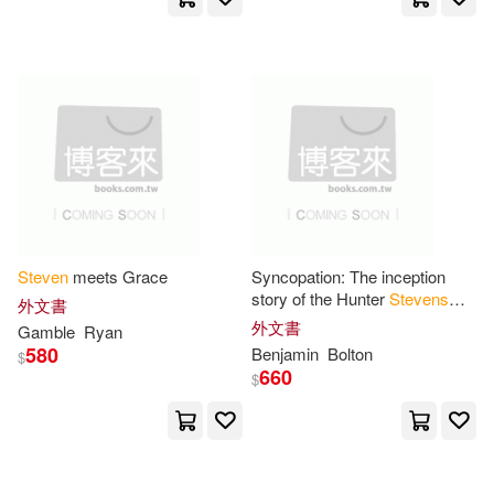
Capstone Pr Inc(21)
Joanne(57)
Parker(57)
Dc Comics(21)
Kroll(56)
Rosen(56)
Holiday House(21)
Simon(56)
Susan J.(56)
Mathematics Leagues(21)
Alex(55)
Erica(55)
Orchard Pubns(21)
Steven
meets Grace
Syncopation: The inception
story of the Hunter
Stevens
外文書
Kathleen(55)
Ross(55)
series
外文書
Wolters Kluwer Law and Business
Gamble
Ryan
580
(21)
Benjamin
Bolton
$
660
$
Stephen(55)
Baker Pub Group(20)
Steven (INT)(55)
Orca Book Pub(20)