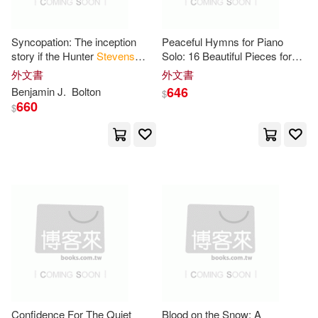
Academic Pr(18)
Burstein(50)
Syncopation: The inception
Peaceful Hymns for Piano
Brookings Inst Pr(18)
story if the Hunter
Stevens
Solo: 16 Beautiful Pieces for
series
the Church Pianist by James
Debbie/ Jones(50)
外文書
外文書
Michael
Stevens
Intermediate
Hackett Pub Co Inc(18)
646
Benjamin J.
Bolton
$
Piano
660
$
Francis(50)
Jackson(50)
Hyperion(18)
Notebooks(50)
Turner(50)
Johns Hopkins Univ Pr(18)
Amy(49)
Bill/ Hill(49)
Midpoint Trade Books Inc(18)
Flint(49)
Gould(49)
New Harbinger Pubns Inc(18)
Lisa(49)
Wallace(49)
Penguin Group (USA) Inc.(18)
Confidence For The Quiet
Blood on the Snow: A