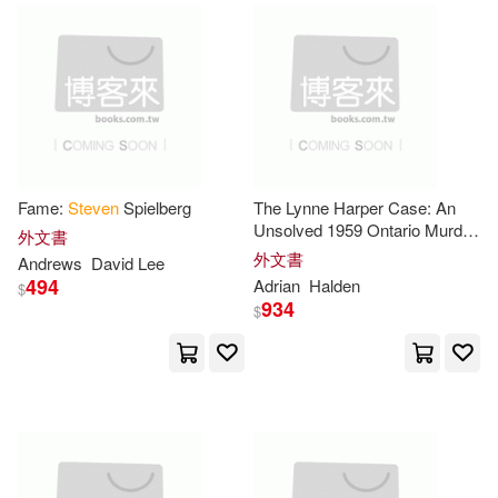
Steven I.(55)
Woodworth(55)
Research & Education Assn(20)
Pamela(54)
Ph.D. (EDT)(54)
Rutgers Univ Pr(20)
Ron(54)
George(53)
Scholastic Library Pub(20)
Fame:
Steven
Spielberg
The Lynne Harper Case: An
Jacobs(53)
Unsolved 1959 Ontario Murder
外文書
and the
Steven
Truscott
The Childs World Inc(20)
外文書
Andrews
David Lee
Wrongful Conviction in
494
Adrian
Halden
$
Canadian True
Steven R. (EDT)(53)
934
$
W B Saunders Co(20)
Weinberg(53)
Wood(53)
Xlibris Corp(20)
Alan(52)
Gorman(52)
Ballantine Books(19)