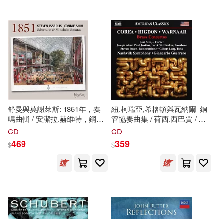
Steven (TRN)(163)
Edward Elgar Pub(60)
Thomas(161)
Roy(159)
Springer Verlag(59)
Erikson(158)
Paul(146)
Workman Pub Co(59)
JoAnn Early(143)
Chronicle Books Llc(57)
舒曼與莫謝萊斯: 1851年，奏
紐.柯瑞亞,希格頓與瓦納爾: 銅
鳴曲輯 / 安潔拉.赫維特，鋼琴
管協奏曲集 / 荷西.西巴賈 / 約
Publishing(143)
(Schumann & Moscheles:1851
瑟夫.艾莉西 / 保羅.詹金斯 / 德
Simon & Schuster Merchandise &
CD
CD
Sonatas /
Steven
Isserlis,
瑞克·W.·霍克斯.史蒂文.布朗 /
(57)
469
359
$
$
Connie Shih)
吉爾伯特.朗 / 納許維爾交響樂
Steven (PHT)(143)
團 / 吉安卡洛.格雷羅
Addison-Wesley(55)
(New.Corea, Higdon &
Warnaar: Brass Concertos /
Heller(140)
Mark(139)
Jose Sibaja, Joseph Alessi /
Brooks/Cole Pub Co(55)
Paul Jenkins / Derek W.
Hawkes,
Steven
)
Steven (FRW)(137)