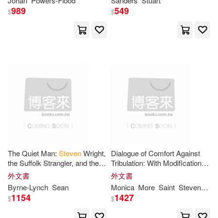
Johan
Powers-Flood
Sanders
Stuart
Hill(61)
Lee(61)
989
549
$
$
Zondervan(24)
時報出版(24)
Shelly(61)
Yale Univ Pr(23)
Steven A./ Minorsky(61)
Annual Reviews(22)
Mattern(60)
Savile(60)
Blackstone Audio Inc(22)
Woods(60)
Cox(59)
Houghton Mifflin Harcourt(22)
Harris(59)
Long(59)
The Quiet Man:
Steven
Wright,
Dialogue of Comfort Against
South-Western Pub(22)
the Suffolk Strangler, and the
Tribulation: With Modifications
Thirty-Year Shadow
To Obsolete Language By
外文書
外文書
Davis(58)
Kaplan(58)
Monica
Stevens
(Cram
Byrne-Lynch
Sean
Monica
More
Saint
Stevens
Th
Benjamin-Cummings Pub Co(21)
Edition)
1154
1427
$
$
Ryan(58)
Heine(57)