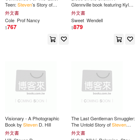
Teen:
Steven
’s Story of
Glennville book featuring Kyle
William A./ Kagan(49)
Overcoming Shyness, Anxiety,
Stevens
外文書
外文書
Penguin Group UK(18)
and Self-Doubt
Cole
Prof Nancy
Sweet
Wendell
Allen(48)
Campbell(48)
767
879
$
$
Univ of Chicago Pr(18)
Konkoly(48)
warner music(18)
Marcia Thornton/ Gurney(48)
Adams Media Corp(17)
Morris(48)
Nelson(48)
Associated Univ Pr(17)
Steven T. (TRN)(48)
Tim(48)
Atlasbooks Dist Serv(17)
Visionary - A Photographic
The Last Gentleman Smuggler:
Bulliet(47)
Burton(47)
Book by
Steven
D. Hill
The Untold Story of
Steven
Gareth Stevens Pub Hi-Lo Must re
Kalish
ads(17)
外文書
外文書