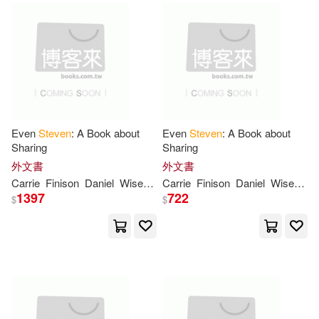
John Steven(43)
Julia(43)
Irwin Professional Pub(15)
Pamela Kyle/ Headrick(43)
Osprey Pub Co(15)
Steven W./ Johnson(43)
Phaidon Inc Ltd(15)
Even
Steven
: A Book about
Even
Steven
: A Book about
Waner(43)
Chris(42)
Sharing
Sharing
Putnam Pub Group(15)
外文書
外文書
Carrie
Finison
Daniel
Wiseman
Carrie
Finison
Daniel
Wiseman
Cook(42)
Fisher(42)
1397
722
$
$
Steven J Nash Pub(15)
Horn(42)
Levitt(42)
Thames & Hudson Ltd(15)
Lilienfeld(42)
Maddox(42)
Univ Pr of New England(15)
Mary(42)
Patricia(42)