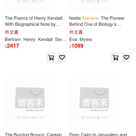
Distributed Art Pub Inc(28)
Steve(71)
Lisa A./ Cain(70)
Intl Specialized Book Service Inc(2
The Poems of Henry Kendall:
Nettie
Stevens
: The Pioneer
8)
With Biographical Note by
Behind One of Biology’s
Bertram
Stevens
(Cram
Greatest Discoveries About
外文書
外文書
Michael L./ Wasserman(70)
Edition)
Sex and Heredity
Bertram
Henry
Kendall
Stevens
Eva
Myers
Replica Books(28)
2417
1099
$
$
Andrew(69)
Kathryn(68)
Thorndike Pr(28)
Price(68)
Roberts(68)
Dramatist’s Play Service(27)
Steven L. (EDT)(68)
Sellers Pub Inc(27)
Havill(67)
Antique Collectors Club Ltd(26)
Steven A. (EDT)(67)
Booksurge Llc(26)
The Burning Bronco: Captain
From Cairo to Jerusalem and