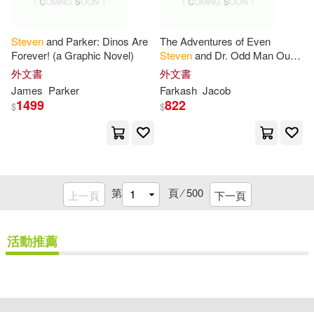
J Weston Walch Pub(14)
Adam(40)
Steven
and Parker: Dinos Are
The Adventures of Even
Kaplan(14)
Forever! (a Graphic Novel)
Steven
and Dr. Odd Man Out:
The Evens vs the odds Part 2
David Stevens(40)
外文書
外文書
Music Sales Amer(14)
James
Parker
Farkash
Jacob
1499
822
$
$
Evans(40)
Goodman(40)
Pelican Pub Co Inc(14)
Kent(40)
Kim(40)
映象國際多媒體(14)
第
頁 ⁄
500
上一頁
下一頁
Lubet(40)
Lynn(40)
Biblio Distribution(13)
活動推薦
Niven(40)
Peterson(40)
Butterworth-Heinemann(13)
Roman(40)
Amos(39)
重新設定
確認
Cch Inc(13)