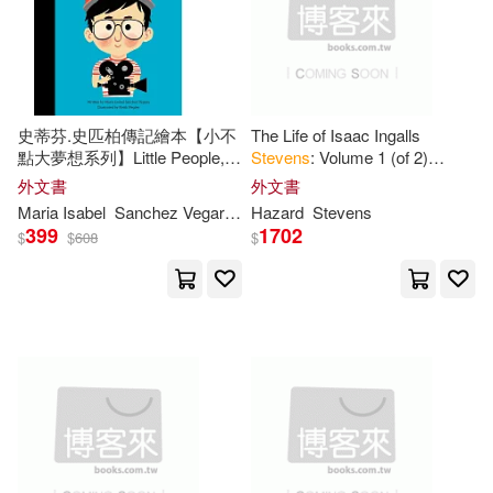
Carter(76)
Kellogg(76)
Harlequin Books(31)
Meyers(75)
Williams(75)
Mit Pr(31)
史蒂芬.史匹柏傳記繪本【小不
The Life of Isaac Ingalls
Dulan(73)
Grant(73)
點大夢想系列】Little People,
Stevens
: Volume 1 (of 2)
Princeton Univ Pr(31)
Big Dreams:
Steven
Spielberg
(Cram Edition)
外文書
外文書
Hayes(73)
Martin(73)
Maria Isabel
Sanchez Vegara
Keith
Hazard
Negley
Stevens
Random House(31)
399
1702
$
$
608
$
Steven E. (EDT)(73)
Routledge(31)
商周出版(30)
Gareth Stevens Publishing (COR)
(72)
Guilford Pubn(29)
Donald J.(71)
Hewitt(71)
Pub Group West(29)
Janet(71)
Richard(71)