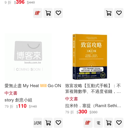
396
9 折
$
$
440
Center Point Pub(39)
Moore(110)
Thomas Nelson Inc(38)
Shakespeare(107)
極光(38)
Pocket Books(37)
Will (INT)(106)
Eisner(105)
Sterling Pub Co Inc(36)
Taylor(105)
Wight(105)
Andrews McMeel Pub(35)
Maximus(102)
Wilson(101)
愛無止盡 My Heat
Will
Go ON
致富攻略【互動式手帳】：不
Baker Pub Group(34)
算複雜數學、不過度省錢，教
中文書
你設計屬於自己的富裕人生
中文書
story 創意小組
Hobbs(99)
Tom(99)
(Netflix全球現象級理財實境節
110
拉米特．塞提（Ramit Sethi）
張
79 折
$
$
140
Aspen Pub(33)
目指定工具)
300
79 折
$
$
380
Hannah(98)
Stephen(97)
Random House Childrens Books(3
試閱
電