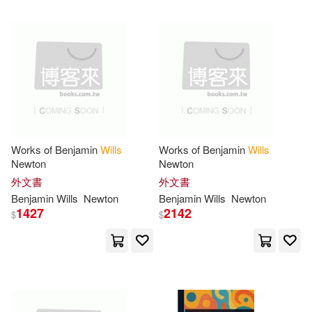
Ray(45)
Sr.(45)
North South Books(12)
Teesson Inc(45)
Paul & Co Pub Consortium(12)
Atkinson(44)
Bennett(44)
Prentice Hall(12)
Bouts Louzi(44)
Carol(44)
Works of Benjamin
Wills
Works of Benjamin
Wills
Replica Books(12)
Newton
Newton
外文書
外文書
Jordan(44)
Melissa(44)
Benjamin
Wills
Newton
Benjamin
Wills
Newton
Walker & Co(12)
1427
2142
$
$
Phillips(44)
Robinson(44)
West Academic(12)
Gray(43)
Joel(43)
大是文化(12)
禾廣(12)