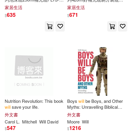
Greenyx(70)
Kevin(70)
5慕斯分裝瓶(按壓式;大口徑
PLYS-L-5空瓶(按壓式;大口徑
家居生活
家居生活
St Martins Pr Special(20)
67mm;仿瓷器造型)空瓶 焦茶
67mm;仿瓷器造型)乳液瓶沐浴
635
671
$
$
色
乳瓶 練白色
New Life(70)
Baker(69)
venus(20)
天下文化(20)
Burke(69)
Christopher(69)
瑋秦出版(20)
金革(20)
Cooper(69)
Patrick(69)
Abingdon Pr(19)
Sk Journal(69)
Jim(68)
Booksurge Llc(19)
Maxwell(68)
Anime(67)
Elsevier Science Health Science di
Nutrition Revolution: This book
Boys
will
be Boys, and Other
v(19)
will
save your life.
Myths: Unravelling Biblical
Elizabeth(67)
Fowler(67)
Masculinities
外文書
外文書
商周出版(19)
時報出版(19)
Carol L.
Mitchell
Will
David
Moore
Will
547
1216
Karen(67)
Orczy(66)
$
$