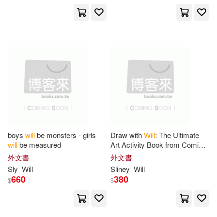
Chivers North Amer(18)
Thompson(66)
Chronicle Books Llc(18)
Will Levington(66)
Gary(65)
Dk Pub(18)
Linda(65)
Sherry(65)
Eagle Pub Co of Boca(18)
Young(65)
Campbell(64)
Globe Pequot Pr(18)
boys
will
be monsters - girls
Draw with
Will
: The Ultimate
Graves(64)
Jane(64)
will
be measured
Art Activity Book from Comic
Grand Central Pub(18)
Book Artist and TV Star
外文書
外文書
Sly
Will
Sliney
Will
Self(64)
Will Design(64)
660
380
$
$
Holiday House(18)
Murray(63)
Turner(63)
Kensington Pub Corp(18)