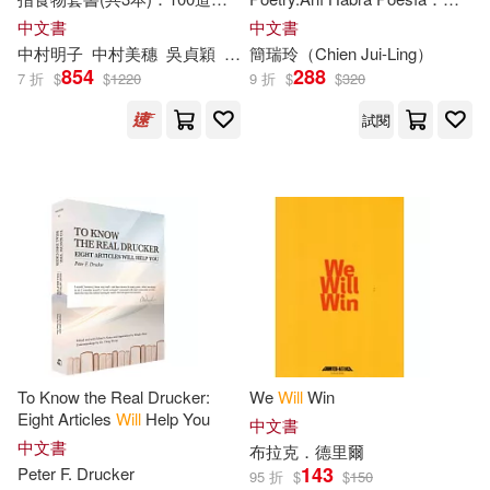
Anonymous(119)
受幼兒歡迎的超人氣食譜+1~3
瑞玲漢英西三語詩集
中文書
中文書
Linfair Records Limited(44)
歲幼兒手指食物+貞穎媽嬰幼兒
中村明子
中村美穗
吳貞穎
日本
簡瑞玲（Chien Jui-Ling）
WILL
兒童知識教育研究中心
手指食物
854
288
Bulk Inspiration(118)
7 折
$
$
1220
9 折
$
$
320
Love Da Music Taiwan(44)
試閱
Lee(117)
Miller(117)
Diamond Comic Distributors(43)
Scott(117)
Arthur(116)
Scholastic(42)
Engy(114)
Penguin USA(40)
Freeman Wills(113)
Pub Group West(40)
To Know the Real Drucker:
We
Will
Win
George(113)
House(113)
Eight Articles
Will
Help You
中文書
滾石(40)
中文書
布拉克．德里爾
143
Peter F. Drucker
95 折
$
$
150
Gift for Wife from Husband R(112)