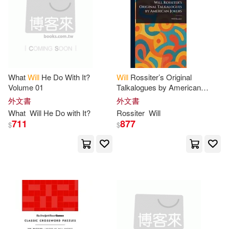
Max(43)
Osborne(43)
Atlantic Pub Co(11)
Ron(43)
Art(42)
Blue Mountain Arts(11)
Jenny(42)
Ruth(42)
Createspace(11)
What
Will
He Do With It?
Will
Rossiter’s Original
Volume 01
Talkalogues by American
Stewart(42)
Anne(41)
Jokers
外文書
外文書
Dramatist’s Play Service(11)
What
Will
He Do with It?
Rossiter
Will
711
877
Collins(41)
Dean(41)
$
$
Gale / Cengage Learning(11)
Edward(41)
Emma(41)
Macadam Cage Pub(11)
Frederic(41)
Hughes(41)
Oreilly & Associates Inc(11)
Ken(41)
Matt(41)