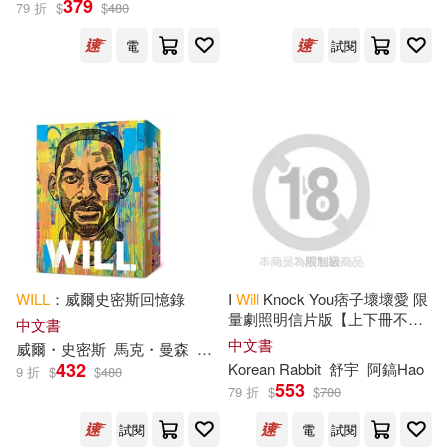
379
79 折
$
$
480
電
試閱
Paula(1020)
Croyle(1000)
展開
Manning(815)
Shortz(734)
出版社
(可複選)
John(686)
Notebooks(680)
Ingram(49432)
Will (EDT)(662)
SONY MUSIC(831)
Journals(610)
WILL
：威爾史密斯回憶錄
I
Will
Knock You痞子壞壞愛 限
量劇照明信片版【上下冊不分
Universal(634)
展開
中文書
售】
中文書
威爾・史密斯
馬克・曼森
李建興
Will (NRT)(440)
Sigurd(434)
432
Korean Rabbit
舒宇
阿鎬Hao
9 折
$
$
480
Textstream(430)
553
79 折
$
$
700
配送方式
(可複選)
Books(403)
Creations(403)
試閱
電
試閱
Taylor & Francis Asia Pacific(370)