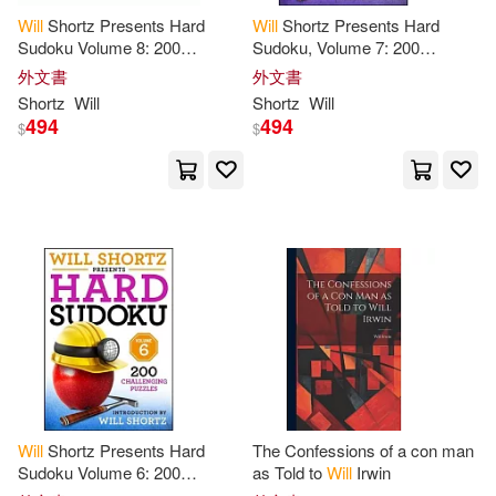
Nathan(39)
Newprint(39)
Will
Shortz Presents Hard
Will
Shortz Presents Hard
Heinemann/Raintree(10)
Sudoku Volume 8: 200
Sudoku, Volume 7: 200
Challenging Puzzles
Challenging Puzzles
外文書
外文書
Balch(38)
Bowen(38)
Shortz
Will
Shortz
Will
Houghton Mifflin(10)
494
494
$
$
Brooks(38)
Ellis(38)
Intl Specialized Book Service Inc(1
0)
Krisanto(38)
Newton(38)
Palgrave Macmillan(10)
Ross(38)
Studio(38)
Perseus Distribution Services(10)
Studios(38)
Victoria(38)
Psi(10)
Wiek(38)
Alice(37)
Will
Shortz Presents Hard
The Confessions of a con man
Renouf Pub Co Ltd(10)
Sudoku Volume 6: 200
as Told to
Will
Irwin
Alison(37)
Burns(37)
Challenging Puzzles