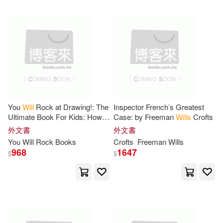
Allen(62)
Gordon(62)
Pgw(18)
Lewis(62)
Lytton(62)
Stl Distribution North Amer(18)
Owen(62)
Carter(61)
Blackstone Audio Inc(17)
Hillenbrand(61)
Morris(61)
You
Will
Rock at Drawing!: The
Inspector French’s Greatest
Harcourt Childrens Books(17)
Ultimate Book For Kids: How
Case: by Freeman
Wills
Crofts
to Draw 301 Step-by-Step
外文書
外文書
Bozos(60)
Cole(60)
Drawings, Unlock Screen Free
You
Will
Rock Books
Crofts
Freeman
Wills
Nolo(17)
Rhino(17)
968
1647
$
$
Harris(60)
Laura(60)
Distributed Art Pub Inc(16)
Amanda(59)
Dan(59)
Farrar Straus & Giroux(16)