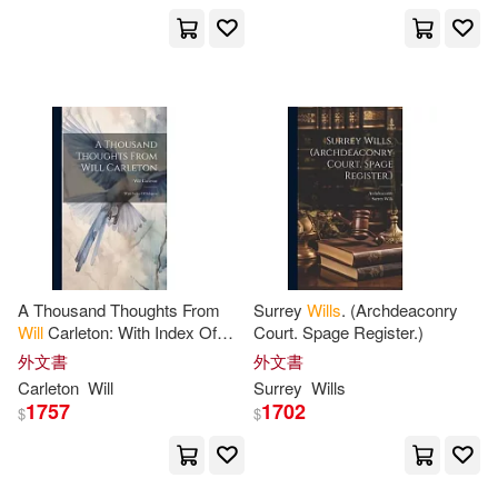
Caramel Tree Readers(9)
Correa(36)
Donald(36)
Carolina Academic Pr(9)
Katherine(36)
Kennedy(36)
Client Distribution Services(9)
Martha(36)
Megan(36)
Emarcy(9)
Pamela(36)
Rick(36)
Parkwest Pubns(9)
A Thousand Thoughts From
Surrey
Wills
. (Archdeaconry
Sharon(36)
Douglas(35)
Will
Carleton: With Index Of
Court. Spage Register.)
Penguin Group UK(9)
Subjects
外文書
外文書
Gregory(35)
Helen(35)
Carleton
Will
Surrey
Wills
Quercus(9)
Tor Books(9)
1757
1702
$
$
Jean(35)
Jeanette(35)
Trafford on Demand Pub(9)