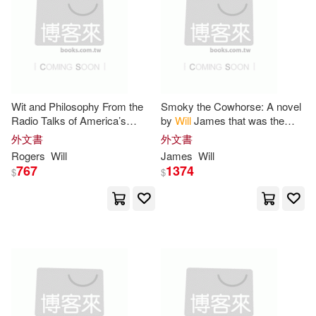
Freeman(59)
Graham(59)
Macmillan Computer Pub(16)
Nicola(59)
Tony(59)
Turtleback Books(16)
Will N.(59)
Ben(58)
Wisdom Books Inc(16)
Wit and Philosophy From the
Smoky the Cowhorse: A novel
Radio Talks of America’s
by
Will
James that was the
Rose(58)
Walker(58)
Humorist
Will
Rogers
winner of the 1927 Newbery
外文書
外文書
Workman Pub Co(16)
Medal
Rogers
Will
James
Will
767
1374
$
$
James Lee/ Patton(57)
響韻唱片(16)
Sam(57)
Will (FRW)(57)
Albert Whitman & Co(15)
Will (TRN)(57)
Carleton(56)
Biblio Distribution(15)
Greg(56)
Morgan(56)