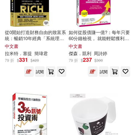
Harlequin Books(24)
Anderson(80)
Green(80)
Random House(24)
從0開始打造財務自由的致富系
如何從股債賺一億?：每年只要
Publisher(80)
Brian(78)
統：暢銷10年經典「系統理財
60分鐘檢視， 就能輕鬆獲利的
West Group(24)
法」，教你變成有錢人
懶人投資法!
中文書
中文書
Christians(78)
Russell(78)
拉米特．塞提
簡瑋君
傑森．凱利
周詩婷
Alfred Pub Co(23)
331
237
79 折
$
$
420
79 折
$
$
300
Alicia(76)
Chris(75)
試閱
試閱
Atlasbooks Dist Serv(23)
Eric(75)
Jennifer(75)
Edwin Mellen Pr(23)
Jessica(75)
Kelly(75)
Christian Audio(22)
Bill(74)
Brook(73)
McGraw-Hill(22)