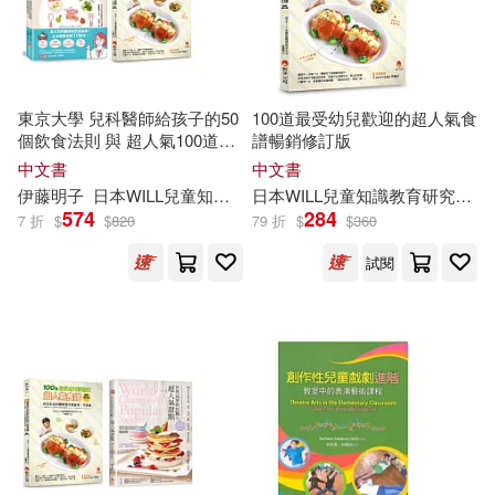
現在可購買商品(23841)
Author Solutions(63)
Martin(166)
Bored(165)
價格
-
Natl Book Network(63)
範圍
東京大學 兒科醫師給孩子的50
100道最受幼兒歡迎的超人氣食
Sarah(162)
Brown(155)
個飲食法則 與 超人氣100道超
譜暢銷修訂版
環球 Verve(63)
人氣食譜套書(共2本)
中文書
中文書
Olzo(152)
Williams(152)
伊藤明子
日本
WILL
兒童知識教育研究中心
日本
WILL
兒童知識教育研究中心
574
284
John Wiley & Sons Inc(61)
7 折
$
$
820
79 折
$
$
360
Richard(149)
Jones(145)
試閱
映象國際多媒體(60)
Daniel(143)
Durant(142)
Trafalgar Square(59)
Peter(141)
Jr.(137)
Hal Leonard Corp(54)
Paul(134)
Harpercollins(53)