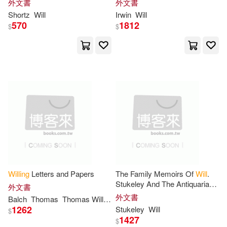
外文書
外文書
Univ of Chicago Pr(10)
Shortz
Will
Irwin
Will
570
1812
$
$
Elliott(37)
Ferguson(37)
Warner Books Inc(10)
Guillermo(37)
Hale(37)
Yale Univ Pr(10)
Jamie(37)
Jo(37)
天下雜誌(10)
巨禮(10)
Judith(37)
Julian(37)
環球 Blue Note(10)
Lark(37)
North(37)
貓頭鷹(10)
ARC Music(9)
Willing
Letters and Papers
The Family Memoirs Of
Will
.
Stukeley And The Antiquarian
Riley(37)
Watson(37)
外文書
Books That Will Enhance Your Life
And Other Correspondance Of
外文書
Balch
Thomas
Thomas
Willing
Willing
(9)
Will
. Stukeley ... [et Al
1262
Stukeley
Will
$
Will C.(37)
Willes(37)
1427
$