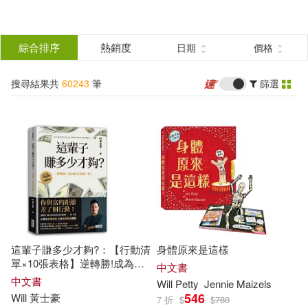
搜
尋
分類
綜合排序
熱銷度
日期
價格
(單選)
結
搜尋結果共
60243
筆
篩選
所有商品(60243)
果
圖書(57136)
影音(2962)
篩
選
雜誌(16)
家居生活(3)
展開
作者
(可複選)
家電(1)
設計文具(2)
這輩子賺多少才夠?：【行動清
身體原來是這樣
婦幼生活(2)
鞋包配件(19)
Will(6232)
Publishing(2554)
單×10張表格】逆轉勝!成為自
中文書
己的富一代
中文書
Will
Petty
Jennie
Maizels
546
Will
黃士豪
7 折
$
$
780
電子書(102)
James(1247)
Wills(1154)