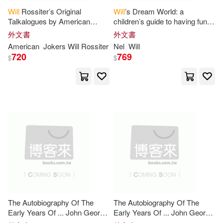
Will
Rossiter’s Original
Will
’s Dream World: a
Bob(53)
Emily(53)
Talkalogues by American
children’s guide to having fun
Barrons Educational Series Inc(14)
Jokers
dreams and mastering
外文書
外文書
nightmares gift for toddlers
Francis(53)
Grace(53)
American
Jokers
Will
Rossiter
Nel
Will
Gareth Stevens Pub(14)
720
769
$
$
Hill(53)
Christian(52)
Listening Library(14)
J.(52)
Jacobs(52)
Little Brown & Co(14)
Kate(52)
Katie(52)
Motorbooks Intl(14)
M.D.(52)
Pod Only(52)
Prima Games(14)
Meyer(51)
Derr-Wille(50)
The Autobiography Of The
The Autobiography Of The
Barbour Pub Inc(13)
Early Years Of ... John George
Early Years Of ... John George
Wille
. Tr. By A. Roffe
Wille
. Tr. By A. Roffe