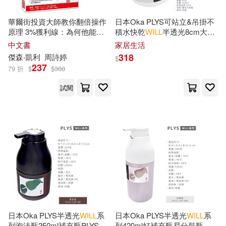
Evans(73)
Gods(73)
華爾街投資大師教你翻倍操作
日本Oka PLYS可站立&吊掛不
Tyndale House Pub(22)
原理 3%獲利線：為何他能一
積水快乾
WILL
半透光8cm大口
年只花60分鐘做交易， 其他
徑漱口杯PLYS-CUP(鉤型&平
Jeff(73)
Samuel(73)
中文書
家居生活
365天上班、旅遊?
面握把;160ml;壓克力製/耐熱溫
Warner Classics(22)
318
傑森‧凱利
周詩婷
$
度60℃;斜口好堆疊)適露營出
237
79 折
$
$
300
差旅 白練色
Self Made(73)
Irwin(72)
Welcome Music(22)
試閱
Ph.D.(72)
Alex(71)
Lippincott Williams & Wilkins(21)
Funny(71)
Lisa(71)
Xlibris Corp(21)
Ryan(71)
Barbara(70)
Candlewick Pr(20)
Comfort(70)
Foster(70)
House of Stratus Ltd(20)
日本Oka PLYS半透光
WILL
系
日本Oka PLYS半透光
WILL
系
列泡沫瓶250ml補充瓶PLYS-S-
列420ml好補充瓶易分裝瓶