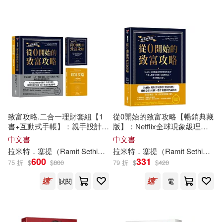
3)
Jonathan(95)
Andrew(94)
Griffin(31)
Not Available (NA)(94)
Harpercollins Childrens Books(31)
Roberts(93)
Wille(93)
彗智(31)
音樂之橋(31)
Edwards(92)
Garry(92)
Brilliance Audio Lib Edn(30)
致富攻略.二合一理財套組【1
從0開始的致富攻略【暢銷典藏
書+互動式手帳】：親手設計你
版】：Netflix全球現象級理財
Susan(92)
Anthony(90)
的富裕人生(Netflix全球現象級
實境秀原著，百萬人實證有效
中文書
中文書
理財實境節目原著)
的「系統理財法」，教你變成
Consortium Book Sales & Dist(30)
拉米特．塞提（Ramit Sethi）
張家綺
簡瑋君
拉米特．塞提（Ramit Sethi）
簡
有錢人
600
331
75 折
$
$
800
79 折
$
$
420
Jackson(90)
Harben(89)
Sourcebooks Inc(30)
試閱
電
Jason(89)
Joseph(89)
映象國際多媒體股份有限公司(30)