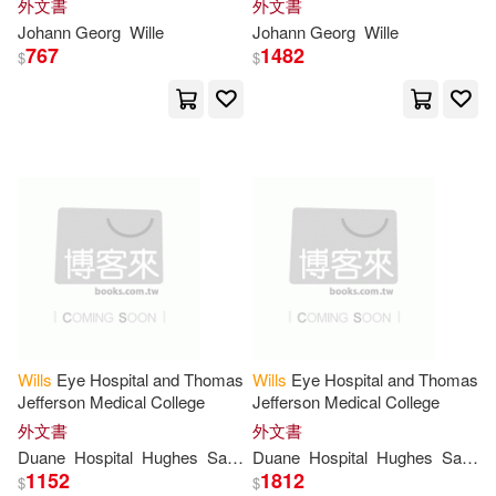
Eden(50)
Ian(50)
外文書
外文書
Berkley Pub Group(13)
Johann Georg
Wille
Johann Georg
Wille
767
1482
$
$
Nancy(50)
Nick(50)
Hackett Pub Co Inc(13)
Adam(49)
Book(49)
Harpercollins Christian Pub(13)
Jack(49)
Maria(49)
Iuniverse Inc(13)
Mitchell(49)
Philip(49)
Pomegranate(13)
Bruce(48)
Faith Walker(48)
Rowman & Littlefield Pub Inc(13)
Wills
Eye Hospital and Thomas
Wills
Eye Hospital and Thomas
Jefferson Medical College
Jefferson Medical College
Lawrence(48)
Marshall(48)
外文書
外文書
Ulverscroft Large Print Books(13)
Duane
Hospital
Hughes
Sally Smith
Duane
Thomas David
Hospital
Hughes
Wills
Sally Smith
Eye
Parker(48)
Fred(47)
1152
1812
$
$