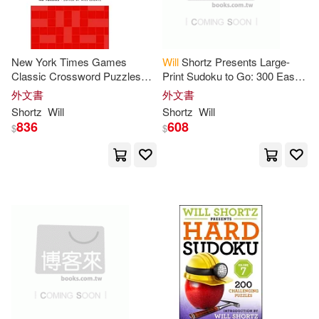
Small Pr Distribution(11)
Palmer(41)
Patricia(41)
Telarc International(11)
New York Times Games
Will
Shortz Presents Large-
Tbo(41)
Black(40)
Classic Crossword Puzzles
Print Sudoku to Go: 300 Easy
好有感覺音樂(11)
(Red and White): 100 Puzzles
to Hard Puzzles to Boost Your
外文書
外文書
Edited by
Will
Shortz
Brain
Shortz
Will
Shortz
Will
Dave(40)
Ann(39)
836
608
$
$
得利影視(11)
臉譜(11)
Benjamin(39)
Bradley(39)
Casemate Pub & Book Dist Llc(10)
Bryan(39)
Don(39)
Continuum Intl Pub Group(10)
Fox(39)
Jacob(39)
Findaway World Llc(10)
Jenkins(39)
Kim(39)
Harperaudio(10)