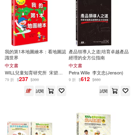
Michael(243)
Kehel(238)
本週上市新品(14)
基石築夢工場(110)
Henry(231)
Will (ILT)(223)
Bt Bound(108)
電子書
(可複選)
Cutey(202)
Parrot(194)
SECRET MUSIC(105)
我的第1本地圖繪本：看地圖認
產品領導人之道|培育卓越產品
適合手機平板閱讀(75)
識世界
經理的全方位指南
Mark(193)
中文書
中文書
Tate Pub & Enterprises Llc(83)
適合平板閱讀(27)
WILL
兒童知育研究所
宋碧華
鈴木麻子
Petra
Wille
李文忠(Jenson)
New York Times(180)
237
612
79 折
$
$
300
9 折
$
$
680
Dc Comics(75)
免費電子書(1)
試閱
試閱
Multiple Contributors(179)
Tantor Media Inc(69)
Design Bl(173)
其他
(可複選)
愛貝克思(67)
Johnson(172)
Panda(168)