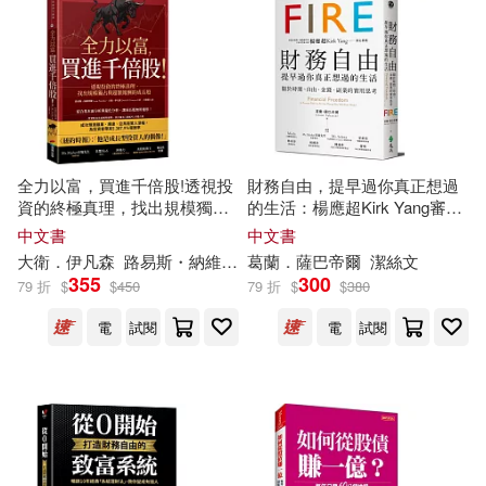
Rogers(89)
W W Norton & Co Inc(29)
Schopenhauer(88)
Cook(87)
Zondervan(29)
博樂伯樂(29)
Michelle(87)
Wright(86)
立峰(29)
全力以富，買進千倍股!透視投
財務自由，提早過你真正想過
資的終極真理，找出規模獨占
的生活：楊應超Kirk Yang審定
Adams(85)
Mike(84)
與超額報酬的成長股
推薦，關於時間、自由、金
Nostalgia Ventures Inc(27)
中文書
中文書
錢、副業的實用思考
大衛．伊凡森
路易斯・納維利爾
葛蘭．薩巴帝爾
呂佩憶
潔絲文
Steve(84)
White(84)
355
300
79 折
$
$
450
79 折
$
$
380
Mountain Pr(26)
電
試閱
電
試閱
Frank(82)
Mary(81)
Perseus Books Group(26)
Matthew(81)
Oxford Univ Pr(25)
Publications(81)