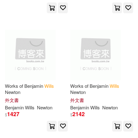
采實文化(13)
John C.(47)
Till(47)
Cengage Learning(12)
Tim(47)
Weaver(47)
Compendium Inc(12)
Will H.(47)
Hunter(46)
Ft Pr(12)
New York Times Company (COR)/
Shortz(46)
Hachette Book Group(12)
Works of Benjamin
Wills
Works of Benjamin
Wills
Planners(46)
Ridgeway(46)
Newton
Newton
Houghton Mifflin Harcourt(12)
外文書
外文書
Willing(46)
Bell(45)
Benjamin
Wills
Newton
Benjamin
Wills
Newton
1427
2142
Houghton Mifflin School(12)
$
$
Jan(45)
Nelson(45)
Live Oak Media(12)