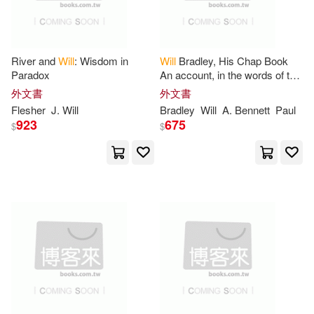
EVOSOUND(15)
Rogus(56)
Simon(56)
Harry N Abrams Inc(15)
River and
Will
: Wisdom in
Will
Bradley, His Chap Book
Steven(56)
Rebecca(55)
Paradox
An account, in the words of the
dean of American
Lerner Pub Group(15)
外文書
外文書
typographers, of his graphic
Flesher
J.
Will
Bradley
Will
A. Bennett
Paul
Schmid(55)
Grant(54)
arts
923
675
$
$
Sage Pubns(15)
Margaret(54)
Soundprints(15)
Romance T.(54)
Sandra(54)
Walker Books Ltd.(15)
Stephanie(54)
遠流(15)
Will (CON)(54)
Anna(53)
Bantam Dell Pub Group(14)