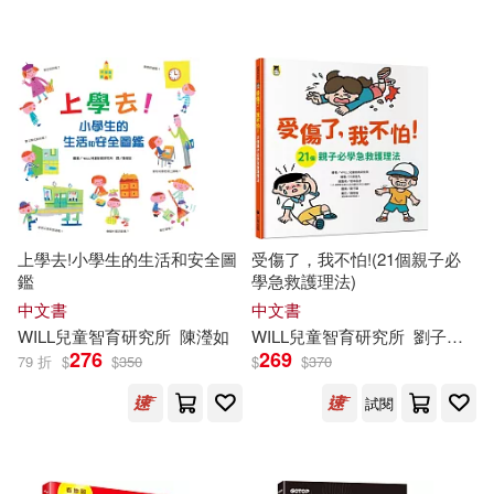
可超商取貨(60090)
Thomas(403)
Jbfresh(400)
St Martins Pr(259)
可海外宅配(59973)
William(373)
Smith(365)
warner music(245)
可港澳店取(58558)
Design(363)
David(331)
Lightning Source Inc(186)
可新加坡店取(57969)
Bourd Bouts(283)
上學去!小學生的生活和安全圖
受傷了，我不怕!(21個親子必
Random House Inc(145)
鑑
學急救護理法)
可菲律賓店取(58745)
Journal(280)
Press(271)
中文書
中文書
Createspace Independent Pub(13
WILL
兒童智育研究所
陳瀅如
WILL
兒童智育研究所
劉子韻
川
5)
276
269
79 折
$
$
350
$
$
370
Hoshiko(257)
Masaki(257)
上市日期
(可複選)
Simon & Schuster(133)
試閱
Robert(255)
Family(252)
一個月內上市新品(274)
Brilliance Audio(122)