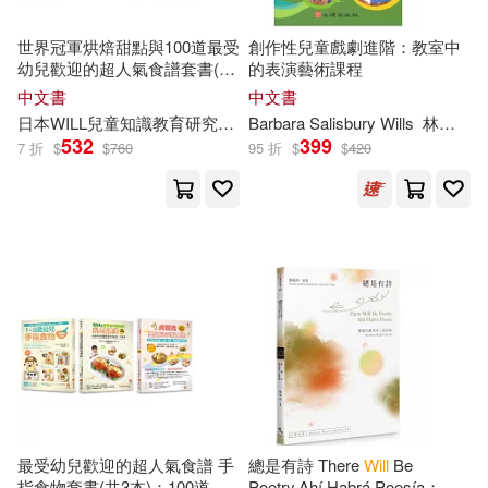
Positive Party(134)
世界冠軍烘焙甜點與100道最受
創作性兒童戲劇進階：教室中
Penguin Group USA(53)
幼兒歡迎的超人氣食譜套書(共
的表演藝術課程
2本)
中文書
中文書
Alexander(131)
日本
WILL
兒童知識教育研究中心
Barbara Salisbury
楊嘉明
Wills
林玫君、林珮如
Thorndike Pr(51)
532
399
7 折
$
$
760
95 折
$
$
420
Designs(129)
Jeryx(124)
Midpoint Trade Books Inc(48)
Davis(123)
Joe(123)
Adams Media Corp(46)
Crofts(121)
Charles(120)
Leisure Books(45)
Clark(120)
King(120)
Independent Pub Group(44)
Notebook(120)
Ingram Pub Services(44)
最受幼兒歡迎的超人氣食譜 手
總是有詩 There
Will
Be
指食物套書(共3本)：100道最
Poetry.Ahí Habrá Poesía：簡