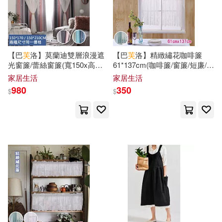
麥田(157)
李曉琪（主編）(23)
中國經濟出版社(156)
芙麗達．麥法登(23)
【巴
芙
洛】莫蘭迪雙層浪漫遮
【巴
芙
洛】精緻繡花咖啡簾
二十一世紀出版社(155)
光窗簾/蕾絲窗簾(寬150x高
61*137cm(咖啡簾/窗簾/短廉/門
170cm單片)粉灰色
簾)白色
家居生活
家居生活
蓮実ｸﾚｱ(23)
藤萍(23)
980
350
$
$
根華(154)
耕林(153)
鐵皮人美術(23)
高凌(23)
作家出版社(152)
（丹）安徒生(23)
シリ崎(22)
青海人民出版社(152)
一世風流(22)
光明日報出版社(151)
上海美術電影制片廠(22)
鳳凰出版社(151)