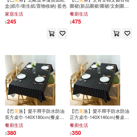
華東理工大學出版社(211)
盒(紙巾/衛生紙/置物收納) 藍色
圍裙(新品圍裙/圍裙/文創圍裙)
深灰色
家居生活
餐廚生活
ケイ・エム・プロデュース(27)
245
475
上海大學出版社(210)
$
$
上海博物館(27)
北京聯合出版公司(210)
張柏然（主編）(27)
世一(207)
秀威資訊(207)
成應翠(27)
林珂如(27)
民族出版社(198)
錢乃榮(27)
接力出版社(195)
SS-Paradiseガールズ(26)
【巴
芙
洛】愛不釋手防水防油
【巴
芙
洛】愛不釋手防水防油
學苑出版社(194)
長方桌巾-140X180cm(餐桌巾/
正方桌巾-140X140cm(餐桌巾/
桌布/桌墊) 中格黑色
桌布/桌墊) 中格黑色
餐廚生活
餐廚生活
世一文化編輯群(26)
380
350
知識產權出版社(193)
$
$