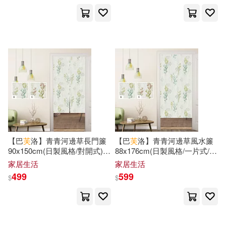
保健(328)
設計文具(1640)
美國迪士尼公司(159)
展開
無印良品(41)
星巴克(7)
蘇青和(155)
出版社
(可複選)
日用清潔(722)
根華編輯部(154)
外語教學與研究出版社(1678)
休閒生活(500)
（美）海明威(139)
商務印書館(1641)
【巴
芙
洛】青青河邊草長門簾
【巴
芙
洛】青青河邊草風水簾
婦幼生活(1413)
本書編委會(129)
90x150cm(日製風格/對開式)
88x176cm(日製風格/一片式/長
藍色長門簾
門簾) 藍色風水簾
海洋出版社(1296)
展開
家居生活
家居生活
499
599
$
$
餐廚生活(783)
電子票證(79)
（法）儒勒·凡爾納(116)
科學出版社(1279)
配送方式
(可複選)
鞋包配件(2257)
票券(70)
蔡東藩(115)
劉富華(112)
東立(1223)