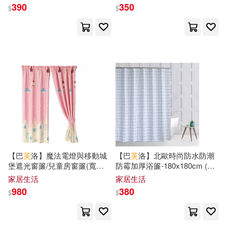
MAXING(21)
390
350
$
$
TMEplus(144)
カガノミハチ(21)
中央廣播電視大學出版社(144)
向曉漢（主編）(21)
廣東人民出版社(144)
吳文智 主編(21)
台灣東販(143)
小澤としお(21)
warner music(142)
【巴
芙
洛】魔法電燈與移動城
【巴
芙
洛】北歐時尚防水防潮
朗文編輯部(21)
堡遮光窗簾/兒童房窗簾(寬
防霉加厚浴簾-180x180cm (多
三聯(142)
200cm*高170cm)魔法粉色
款任選)白方格
家居生活
家居生活
朵琳‧芙秋(21)
梁二平(21)
980
380
$
$
中央編譯出版社(142)
櫻木蓮(21)
歷史系之狼(21)