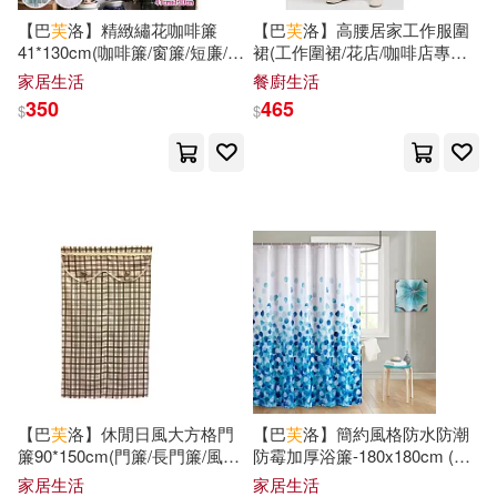
劉增利(22)
崔鍾雷(22)
【巴
芙
洛】精緻繡花咖啡簾
【巴
芙
洛】高腰居家工作服圍
天地出版社(150)
41*130cm(咖啡簾/窗簾/短廉/門
裙(工作圍裙/花店/咖啡店專用
簾)白色
圍裙/圍裙)黑色
家居生活
餐廚生活
木下杏(22)
朱嘉漢(22)
350
465
$
$
人民衛生出版社(148)
楊寄洲(22)
洋洋兔(22)
中國鐵道出版社(147)
竜騎士07(22)
暨南大學出版社(147)
童趣出版有限公司(22)
漢語大詞典出版社(146)
藤原芳秀(22)
賴世雄(22)
中國水利水電出版社(145)
遠東圖書公司編審委員會(22)
【巴
芙
洛】休閒日風大方格門
【巴
芙
洛】簡約風格防水防潮
簾90*150cm(門簾/長門簾/風水
防霉加厚浴簾-180x180cm (多
臺灣商務(145)
簾/日製門簾) 咖啡色
款任選)花舞
家居生活
家居生活