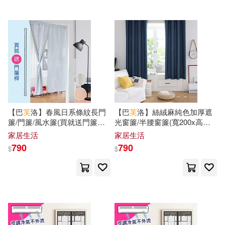
國防工業出版社(142)
王濤（主編）(21)
江蘇人民出版社(141)
魯德亞德．吉卜林(21)
湖南文藝出版社(140)
龍人(21)
（漢）劉向(21)
江蘇鳳凰文藝出版社(139)
【巴
芙
洛】春風日系條紋長門
【巴
芙
洛】絲絨麻純色加厚遮
KATOKI HAJIME(20)
簾/門簾/風水簾(買就送門簾桿1
光窗簾/半腰窗簾(寬200x高
慕客館(138)
複刻文化(137)
支)淺藍
160cm)寶藍
家居生活
家居生活
リュート(20)
丁劍玲(20)
790
790
$
$
浙江少年兒童出版社(135)
上海圖書館編(20)
余夏霞(20)
浙江工商大學出版社(135)
劉珣（主編）(20)
湖北美術出版社(135)