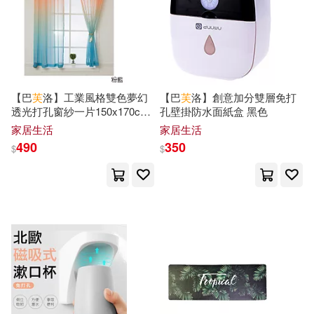
大連理工大學出版社(335)
（比）岡特·鮑利(40)
PAD(326)
海豚出版社(326)
上海市地方志編纂委員會(39)
學林出版社(320)
【巴
芙
洛】工業風格雙色夢幻
【巴
芙
洛】創意加分雙層免打
透光打孔窗紗一片150x170cm
孔壁掛防水面紙盒 黑色
呂思勉(38)
粉藍半窗
家居生活
家居生活
上海文藝出版社(319)
490
350
$
$
中國民族語文翻譯中心譯(37)
機械工業出版社(319)
紀連海(37)
謝佳紘(37)
南京大學出版社(315)
郭漢辰(37)
長谷川裕一(37)
中信出版社(311)
（美）吳月梅（主編）(37)
上海社會科學院出版社(309)