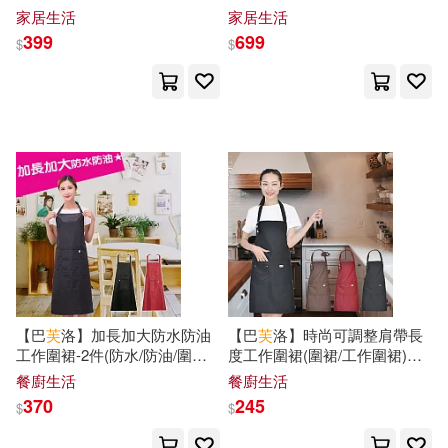
木馬文化(125)
家居生活
家居生活
399
699
たらちねジョン(18)
$
$
華夏出版社(125)
てっこ(18)
上海遠東出版社(124)
プレステージ出版(写真集)(18)
中國地質大學出版社(124)
三島由紀夫(18)
武漢出版社(122)
上海市經濟和信息化委員會(18)
中國石化出版社(121)
【巴
芙
洛】加長加大防水防油
【巴
芙
洛】時尚可調整肩帶長
可樂(18)
吉川蓮(18)
工作圍裙-2件(防水/防油/圍裙/
度工作圍裙(圍裙/工作圍裙)紅
吉林大學出版社(120)
工作圍裙)黑色2件
色
餐廚生活
餐廚生活
370
245
唐川(18)
小野不由美(18)
$
$
商務(120)