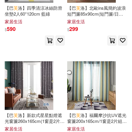
現在可購買商品(27599)
人民郵電出版社(443)
【巴
芙
洛】四季清涼冰絲防滑
【巴
芙
洛】北歐ins風簡約波浪
坐墊2人60*120cm 藍綠
短門簾85x90cm(短門簾/日式
（漢）張仲景(54)
作者/演唱/譯/編/繪(8)
門簾)短門簾太空灰
家居生活
家居生活
高等教育出版社(437)
590
299
$
$
山田鐘人(51)
馬亞敏(51)
價格
-
漢藝色研(436)
範圍
大愛中西醫群(50)
海子(50)
交通部運輸研究所(417)
許淵沖(50)
馬場康誌(50)
上海外語教育出版社(404)
中國地圖出版社(49)
武漢大學出版社(404)
（美）歐內斯特·海明威(49)
外文出版社(402)
【巴
芙
洛】新款式星星點燈遮
【巴
芙
洛】福爾摩沙抗UV遮光
光窗簾260x165cm(1窗是2片
窗簾200x165cm/1窗是2片組合
王力(48)
LEO(46)
組/穿桿拉摺遮光窗簾/抗UV)星
(穿桿掛勾拉摺/遮光窗簾) 福爾
家居生活
家居生活
清華大學出版社(402)