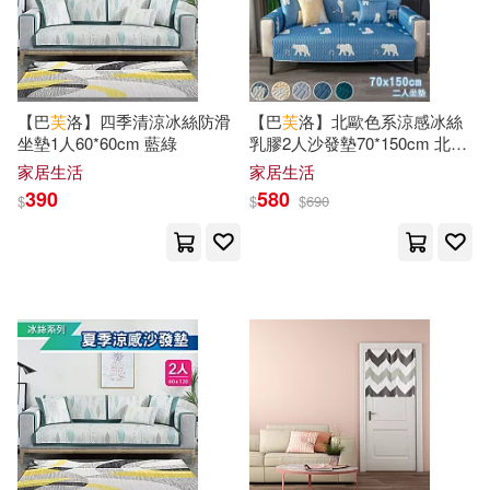
海明威(71)
（法）凡爾納(70)
本週上市新品(116)
華語教學出版社(520)
蔡立宏(67)
ころすけ(64)
中國社會科學出版社(516)
電子書
【巴
芙
洛】四季清涼冰絲防滑
【巴
芙
洛】北歐色系涼感冰絲
(可複選)
坐墊1人60*60cm 藍綠
乳膠2人沙發墊70*150cm 北極
劉珣(59)
熊黃
上海古籍出版社(512)
家居生活
家居生活
適合手機平板閱讀(2748)
390
580
$
$
$
690
說詞解字辭書研究中心(59)
大連海事大學出版社(468)
適合平板閱讀(2923)
（日）尾田榮一郎(58)
世界圖書出版公司北京公司(464)
免費電子書(97)
(美)海明威(57)
幸村誠(56)
廣西師範大學出版社(459)
本書編委會編(54)
其他
(可複選)
上海辭書出版社(451)
漢語大字典編纂處(54)