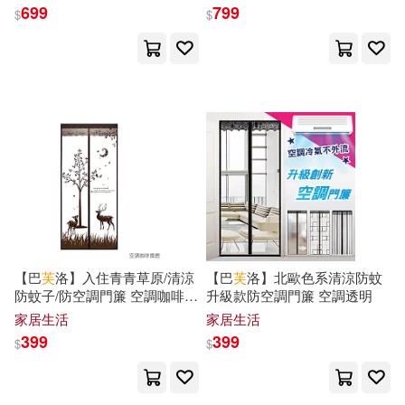
點燈灰色
摩沙灰色
699
799
$
$
井上堅二(46)
浙江大學出版社(391)
漢學研究編輯委員會(46)
人民出版社(390)
蓮実クレア(46)
阿部司(46)
文物出版社(382)
南派三叔(45)
墨刻編輯部(45)
中國對外翻譯出版公司(381)
尚月地(45)
AI-PROJECT(44)
悅文社(379)
【巴
芙
洛】入住青青草原/清涼
【巴
芙
洛】北歐色系清涼防蚊
防蚊子/防空調門簾 空調咖啡糜
升級款防空調門簾 空調透明
劉清松(44)
鹿
家居生活
家居生活
人民文學出版社(377)
399
399
$
$
張國見（主編）(44)
化學工業出版社(376)