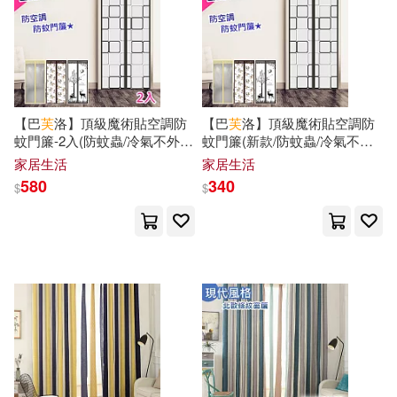
和月伸宏(20)
現代出版社(135)
嚴文井（主編）(20)
Warner Classics(134)
【巴
芙
洛】頂級魔術貼空調防
【巴
芙
洛】頂級魔術貼空調防
星野之宣(20)
梁實秋(20)
蚊門簾-2入(防蚊蟲/冷氣不外
蚊門簾(新款/防蚊蟲/冷氣不外
上海財經大學出版社(134)
漏)方格
漏門簾)方格
家居生活
家居生活
海豚傳媒編(20)
580
340
$
$
崇文書局(134)
上海市檔案館(19)
天津人民出版社(133)
中共上海市委黨史研究室(19)
百家出版社(133)
中華人民共和國海事局(19)
人民教育出版社(131)