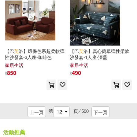
五南(115)
（美）傑克·倫敦(18)
四川大學出版社(115)
TYPE-MOON(17)
江西教育出版社(115)
【巴
芙
洛】環保色系超柔軟彈
【巴
芙
洛】真心簡單彈性柔軟
《漢語900句》編寫組編(17)
性沙發套-3人座-咖啡色
沙發套-1人座-深藍
陝西師範大學出版社(115)
家居生活
家居生活
850
490
$
$
上海市商務委員會(17)
Linfair Records Limited(114)
何良勝(17)
佚名(17)
中國華僑出版社(114)
第
頁 ⁄
500
劉正琪(17)
呂秀蓮(17)
上一頁
下一頁
Ingram(113)
墨刻(111)
國家漢辦(17)
夏征農(17)
活動推薦