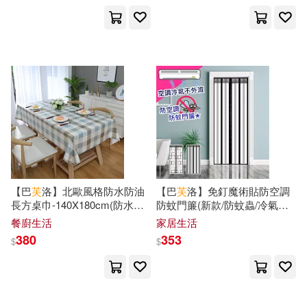
小象漢字(26)
手塚治虫(26)
長江文藝出版社(188)
清秋子(26)
陳文漢(26)
華中科技大學出版社(185)
龐中華(26)
影崎由那(25)
經濟科學出版社(184)
殷海光(25)
田村由美(25)
MTEX(183)
邢義田(25)
顧抒(25)
【巴
芙
洛】北歐風格防水防油
【巴
芙
洛】免釘魔術貼防空調
中山大學出版社(181)
長方桌巾-140X180cm(防水防
防蚊門簾(新款/防蚊蟲/冷氣不
油/桌巾/餐桌巾/桌布/桌墊) 藍
外漏門簾) 條紋
餐廚生活
家居生活
（美）迪士尼公司(25)
白大格
380
353
中國文史出版社(177)
$
$
上海書畫出版社(24)
生活‧讀書‧新知三聯書店(176)