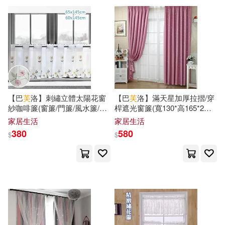
商務國際辭書編輯部(24)
北方婦女兒童出版社(174)
朱耀輝(24)
東條仁(24)
中國計量出版社(173)
海倫．凱勒(24)
薩芙(24)
北京師範大學出版社(170)
韓國C3出版公社(24)
【巴
芙
洛】刺繡立體太陽花窗
【巴
芙
洛】滿天星加厚拉摺/穿
青文(170)
禾馬(164)
紗咖啡簾(窗簾/門簾/風水簾/短
桿遮光窗簾(寬130*高165*2片)
門簾)太陽花
粉色
PRESTIGE DIGITAL BOOK SERIE
家居生活
家居生活
S(23)
380
580
$
$
中國紡織出版社(163)
上海中國航海博物館(23)
重慶出版社(160)
交通部運輸研究所(23)
中國書籍出版社(158)
平嶋夏海(23)
廖鴻基(23)