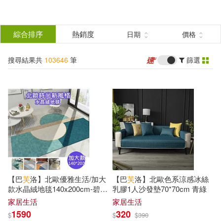
搜
尋
分類
綜合排序
熱銷度
日期
價格
(單選)
結
搜尋結果共
103646
筆
篩選
所有商品(103646)
果
圖書(74223)
影音(3465)
篩
選
雜誌(2726)
售票網(5)
展開
作者
(可複選)
美妝(1726)
服飾(679)
【巴
芙
洛】北歐優雅生活/加大
【巴
芙
洛】北歐色系涼感冰絲
家居生活(2521)
美食(1371)
尾田榮一郎(327)
款水晶絨地毯140x200cm-碧玉
乳膠1人沙發墊70*70cm 青綠
金蘭
家居生活
家居生活
1590
320
$
$
$
390
3C(1959)
家電(264)
本書編寫組(198)