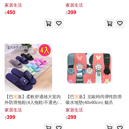
世一編輯部(35)
川原正敏(35)
音門簾/魔術貼/)溫馨財貓
叢林
家居生活
家居生活
吉林出版集團有限責任公司(287)
450
399
$
$
幼福編輯部(35)
文匯出版社(278)
尖端(272)
星球地圖出版社(35)
中國人民大學出版社(270)
本社編(35)
關心則亂(35)
人民交通出版社(269)
陳明宗(35)
五洲傳播出版社(265)
國立海洋生物博物館(34)
【巴
芙
洛】柔軟舒適雄大室內
【巴
芙
洛】北歐時尚彈性防滑
漢欣(265)
外防滑拖鞋(4入拖鞋/不選色/破
吸水地墊(40x60cm) 貓爪
萬達兒童文化(34)
盤價/)36/37
家居生活
家居生活
上海譯文出版社(262)
399
299
$
$
娥蘇拉．勒瑰恩(33)