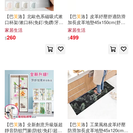
（英）莎士比亞(37)
中國建築工業出版社(307)
【巴
芙
洛】北歐色系磁吸式漱
【巴
芙
洛】皮革紓壓舒適防滑
口杯架/漱口杯(免釘/免鑽/牙刷
加長皮革地墊45x150cm(舒壓
劉富華等（編著）(36)
杯架/置物收納/漱口杯/) 淺灰
廚房長地墊/踏墊/彈力/防滑地
家居生活
家居生活
上海三聯書店(300)
墊/皮革地墊)叢林
260
499
$
$
富野由悠季(36)
月望東山(36)
中國統計出版社(298)
篠原千繪(36)
復旦大學出版社(298)
（芬蘭）托芙·揚松(36)
中國宇航出版社(297)
（英）威廉·莎士比亞(36)
遠流(288)
(法)凡爾納(35)
上海科學技術文獻出版社(287)
【巴
芙
洛】全新創意升級版超
【巴
芙
洛】工業風格皮革紓壓
靜音防蚊門簾(防蚊/免釘/超靜
防滑加長皮革地墊45x120cm