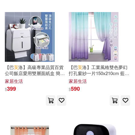
海豚傳媒(44)
時報出版(374)
唐文辭書編委會(43)
譯林出版社(361)
林海音(43)
(美)埃里克森(42)
上海教育出版社(360)
ホットエンターテイメント(42)
台灣角川(357)
【巴
芙
洛】高級專業品質百貨
【巴
芙
洛】工業風格雙色夢幻
公司飯店愛用雙層面紙盒 簡約
打孔窗紗一片150x210cm 藍紫
漢寶德(42)
粉紅色
落地
家居生活
家居生活
中國海洋大學出版社(348)
399
590
$
$
趙鎮琬（主編）(42)
聯經出版公司(341)
劉明鑫(41)
李政達(41)
Universal(340)
矢立肇(41)
小那海あや(40)