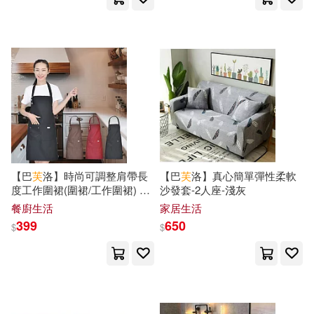
尾田栄一郎(18)
李海生(18)
天津大學出版社(119)
横宮七海(18)
王瑞澤(18)
湖北少年兒童出版社(119)
田英章(18)
盧勝彥(18)
南海出版公司(118)
萬昱汐等(18)
得利影視(118)
【巴
芙
洛】時尚可調整肩帶長
【巴
芙
洛】真心簡單彈性柔軟
葛瑞姆‧漢卡克(18)
度工作圍裙(圍裙/工作圍裙) 2
沙發套-2人座-淺灰
東方出版社(118)
件-黑色
餐廚生活
家居生活
399
650
邱福龍(18)
陸楊(18)
$
$
北京出版社(117)
霧滿攔江(18)
鞏孺萍(18)
上海人民美術出版社(115)
（漢）許慎(18)