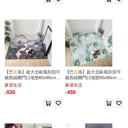
上海科學技術出版社(257)
李曉琪(33)
極楽(33)
SONY MUSIC(255)
王子今(33)
蔡金吉(33)
新世界出版社(255)
鼎文公職名師群(33)
上海書店出版社(253)
（印）泰戈爾(33)
【巴
芙
洛】超大北歐風刮泥可
【巴
芙
洛】超大北歐風刮泥可
電子工業出版社(252)
裁剪絲圈門口地墊60x90cm幾
裁剪絲圈門口地墊50x80cm 清
何空間
新綠葉
プレステージ出版（写真集）(32)
家居生活
家居生活
法律出版社(248)
520
450
$
$
吉岡公威(32)
石油工業出版社(241)
海洋委員會海洋保育署(32)
黃山書社(234)