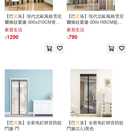
八路(19)
湖南少年兒童出版社(131)
【巴
芙
洛】現代北歐風格雪尼
【巴
芙
洛】現代北歐風格雪尼
北京小紅花圖書工作室(19)
爾條紋窗簾-300x210CM黃藍
爾條紋窗簾-200x165CM藍灰
方志出版社(130)
條紋
條紋
家居生活
家居生活
吉田秋生(19)
吳中偉(19)
1290
790
$
$
浙江人民美術出版社(128)
成海うるみ(19)
松浦章(19)
中國中醫藥出版社(127)
林清玄(19)
管家琪(19)
中國林業出版社(127)
薛理勇(19)
長鴻出版社(127)
陳文漢（主編）(19)
南開大學出版社(125)
【巴
芙
洛】全新免釘靜音防蚊
【巴
芙
洛】全新免釘靜音防蚊
（美）蘇斯博士(19)
門簾-門
門簾(2入)黑色