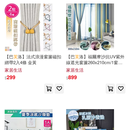
可超商取貨(83995)
寵物生活(687)
林漢達(105)
李俊穎(104)
北京語言大學出版社(1069)
可海外宅配(82149)
玲廊滿藝(148)
故宮精品(30)
羅冠顯(103)
林漢忠(102)
北京大學出版社(1027)
可港澳店取(79302)
電子書(5672)
有聲書(330)
林受勳(100)
廖慶堂(96)
上海人民出版社(979)
【巴
芙
洛】法式浪漫窗簾磁扣
【巴
芙
洛】福爾摩沙抗UV紫外
可新加坡店取(78645)
綁帶2入4條 金黃
線遮光窗簾260x210cm/1窗是2
衛紀淮(94)
陳鈞彥(91)
片組合(穿桿掛勾拉摺/遮光窗
社會科學文獻出版社(887)
家居生活
家居生活
簾) 福爾摩沙藍色
可菲律賓店取(79443)
299
899
$
$
（漢）司馬遷(91)
傅怡釧(90)
中華書局(773)
武鵬程(86)
TMA(80)
上市日期
(可複選)
漢湘文化(550)
蔣敏玲(76)
徐俊西(75)
一個月內上市新品(559)
上海交通大學出版社(530)