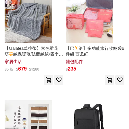
編輯部(32)
芙蘿(32)
KADOKAWA(225)
邱永芳(32)
林崇漢(31)
四川辭書出版社(223)
陳宇勝(31)
【Galatea葛拉蒂】素色雕花
【巴
芙
洛】多功能旅行收納袋6
中國農業出版社(222)
塔
芙
絨保暖毯/法蘭絨毯/四季毯
件組 西瓜紅
(多色任選) 深灰
（瑞士）約翰娜·斯比麗(31)
家居生活
鞋包配件
九州出版社(222)
679
235
85 折
$
$
1280
$
(比)岡特·鮑利(30)
保冬妮(30)
廈門大學出版社(221)
本書編寫組編(30)
蘇軾閔(30)
上海書畫出版社(220)
魯迅(30)
MAX-A(29)
中國海關出版社(219)