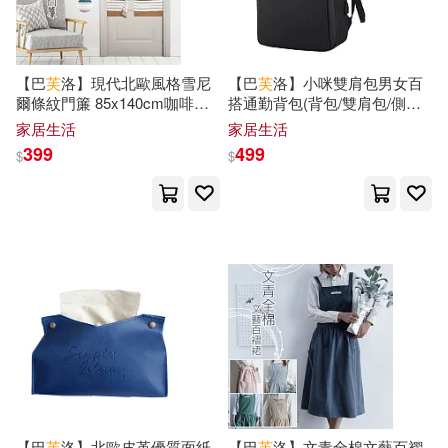
h.m.p(29)
上海圖書館(29)
同濟大學出版社(219)
愛德少兒(29)
朵琳．芙秋(29)
【巴
芙
洛】現代北歐風格雪尼
【巴
芙
洛】小咪雙肩包男女百
華東師範大學出版社(219)
爾條紋門簾 85x140cm咖啡橫
搭通勤背包(背包/雙肩包/側背
漢之簡教學資源編輯室（主編）(2
紋
包/公事包/電腦文件)黑色
家居生活
家居生活
9)
中國少年兒童出版社(215)
399
499
$
$
漢學研究通訊編輯部(29)
三民(214)
崧燁文化(213)
漢竹(29)
飄雪樓主(29)
青島出版社(213)
中公教育少數民族漢語水平等級考
試研究中心(28)
ライセンスエージェント(211)
張煒(28)
朱濤(28)
北京理工大學出版社(211)
鍾美怡(28)
【巴
芙
洛】北歐皮革優質面紙
【巴
芙
洛】文青全棉文藝百褶