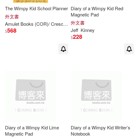
The Wimpy Kid School Planner
Diary of a Wimpy Kid Red
Magnetic Pad
外文書
外文書
Amulet Books (COR)/ Crescenti
Jeff
(CON)
Laura (CON)/
Kinne
568
Jeff
Kinney
$
228
$
Diary of a Wimpy Kid Lime
Diary of a Wimpy Kid Writer’s
Magnetic Pad
Notebook