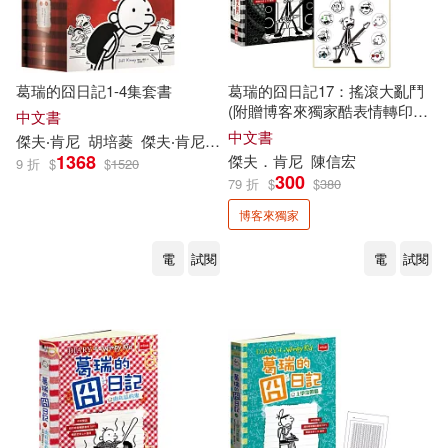
葛瑞的囧日記1-4集套書
葛瑞的囧日記17：搖滾大亂鬥
(附贈博客來獨家酷表情轉印貼
中文書
紙)
中文書
傑夫‧肯尼
胡培菱
傑夫‧肯尼
Jeff
Kinney
1368
傑夫．肯尼
陳信宏
9 折
$
$
1520
300
79 折
$
$
380
博客來獨家
電
試閱
電
試閱