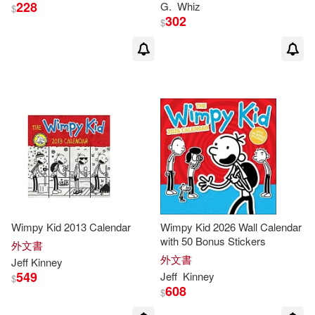
228
G.
Whiz
Patrick/ Hinderliter(1)
$
True
302
$
Ramon de Ocampo(1)
Ramón de (NRT)(1)
Richard H. (EDT)/ Kinney(1)
Whiz(1)
Wimpy Kid 2013 Calendar
Wimpy Kid 2026 Wall Calendar
with 50 Bonus Stickers
外文書
外文書
Jeff
Kinney
549
Jeff
Kinney
$
608
$