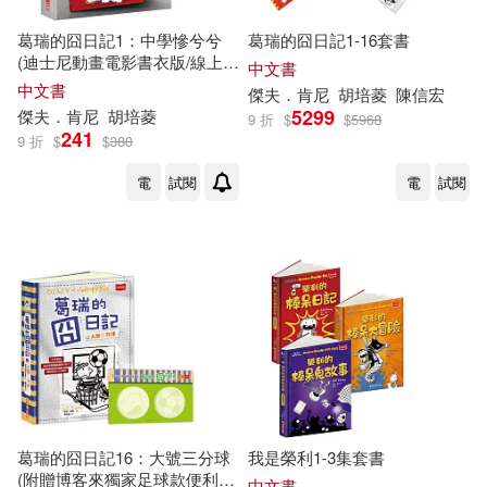
葛瑞的囧日記1：中學慘兮兮
葛瑞的囧日記1-16套書
(迪士尼動畫電影書衣版/線上收
中文書
聽下載外師單字發音+造句應
中文書
傑夫．肯尼
胡培菱
陳信宏
用)
5299
傑夫．肯尼
胡培菱
9 折
$
$
5968
241
9 折
$
$
380
電
試閱
電
試閱
葛瑞的囧日記16：大號三分球
我是榮利1-3集套書
(附贈博客來獨家足球款便利
中文書