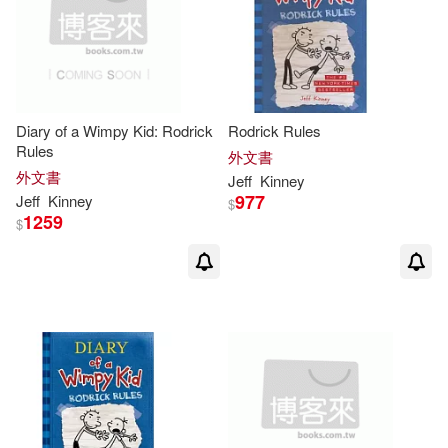
Sue(2)
本週上市新品(1)
Createspace Independent Pub(1)
Amulet Books (COR)/ Crescenti(1)
Penguin Group (USA) Inc.(1)
電子書
(可複選)
Diary of a Wimpy Kid: Rodrick
Rodrick Rules
Chip/ Spear(1)
Rules
Thorndike Pr(1)
外文書
適合平板閱讀(21)
外文書
Jeff
Kinney
Christopher (NRT)(1)
977
Jeff
Kinney
$
Weigl Pub Inc(1)
1259
$
Christopher Gebauer (NRT)(1)
其他
(可複選)
Daniel B. (TRN)(1)
G.(1)
現在可購買商品(130)
Geoff (PHT)/ Kinney(1)
作者/演唱/譯/編/繪(181)
Gunderson(1)
Igloobooks(1)
價格