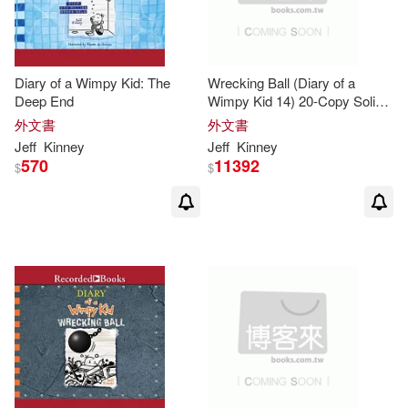
Diary of a Wimpy Kid: The
Wrecking Ball (Diary of a
Deep End
Wimpy Kid 14) 20-Copy Solid
Floor Display
外文書
外文書
Jeff
Kinney
Jeff
Kinney
570
11392
$
$