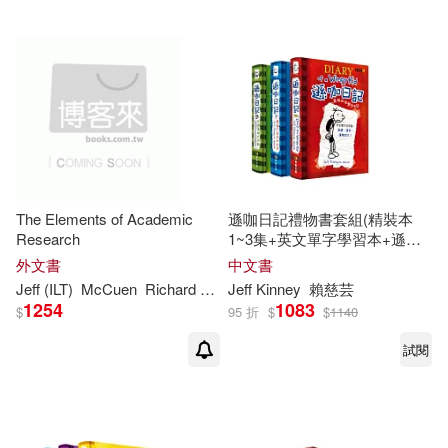
The Elements of Academic
遜咖日記禮物書套組(精裝本
Research
1~3集+英文單字學習本+遜咖
日記鉛筆組)
外文書
中文書
Jeff
(ILT)
McCuen
Richard H. (EDT)/
Jeff
Kinney
Kinney
賴慈芸
1254
1083
$
95 折
$
$
1140
試閱