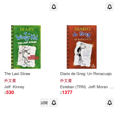
傑夫．肯尼(60)
展開
Ramon (NRT)(9)
出版社
(可複選)
Dan Russell (NRT)(8)
Ingram(183)
Christine(5)
Webster(5)
Penguin Group UK(87)
The Last Straw
Diario de Greg: Un Renacuajo
Jeff/ de Ocampo(4)
外文書
外文書
未來出版(63)
展開
Jeff
Kinney
Esteban (TRN)
Jeff
/ Moran
Kinn
530
1377
$
$
Jeff (ILT)(3)
Harry N Abrams Inc(32)
試閱
配送方式
(可複選)
Jeff/ DeOcampo(3)
Hachette Book Group(26)