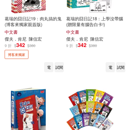
葛瑞的囧日記19：肉丸搞的鬼
葛瑞的囧日記18：上學沒帶腦
(博客來獨家親簽版)
(贈限量有腦告白卡!)
中文書
中文書
傑夫．肯尼
陳信宏
傑夫．肯尼
陳信宏
342
342
9 折
$
$
380
9 折
$
$
380
博客來獨家
電
試閱
電
試閱