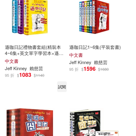
遜咖日記禮物書套組(精裝本
遜咖日記1~6集(平裝套書)
4~6集+英文單字學習本+遜咖
中文書
日記鉛筆組)
中文書
Jeff
Kinney
賴慈芸
1596
Jeff
Kinney
賴慈芸
95 折
$
$
1680
1083
95 折
$
$
1140
試閱