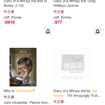
Diary of a Wimpy Kid Box of
Diary of a Wimpy Kid: Greg
Jeff/ Twentieth Century Fox (COR)
Books (1-13)
Heffleys Journal
(1)
外文書
外文書
Jeff
Kinney
Jeff
Kinney
6916
977
John (ILT)(1)
$
$
John Hinderliter(1)
Karen (CON)(1)
Kidd(1)
Laura (CON)/ Kinney(1)
McCuen(1)
Megan M.(1)
Who Is
Jeff
Kinney
?
Diary of a Wimpy Kid by
Jeff
Patrick Kinney(1)
Kinney
- 101 Amazingly True
外文書
Facts You Didn’t Know: Fun,
外文書
John Hinderliter
Patrick
Kinney
Down-to-Earth, and Amazingly