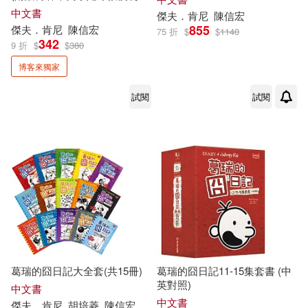
貼)
中文書
傑夫．肯尼
陳信宏
855
傑夫．肯尼
陳信宏
75 折
$
$
1140
342
9 折
$
$
380
博客來獨家
試閱
試閱
葛瑞的囧日記大全套(共15冊)
葛瑞的囧日記11-15集套書 (中
英對照)
中文書
中文書
傑夫．肯尼
胡培菱
陳信宏