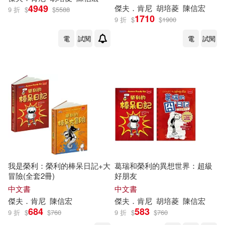
4949
傑夫．肯尼
胡培菱
陳信宏
9 折
$
$
5588
1710
9 折
$
$
1900
電
試閱
電
試閱
我是榮利：榮利的棒呆日記+大
葛瑞和榮利的異想世界：超級
冒險(全套2冊)
好朋友
中文書
中文書
傑夫．肯尼
陳信宏
傑夫．肯尼
胡培菱
陳信宏
684
583
9 折
$
$
760
9 折
$
$
760