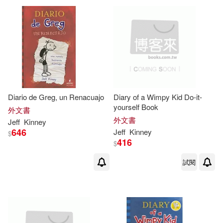
可超商取貨(400)
傑夫‧肯尼(3)
Christina(2)
BT International(9)
可海外宅配(402)
Corbett(2)
Dan Russell(2)
Amulet Books(6)
可港澳店取(392)
Esteban (TRN)(2)
Turtleback Books(5)
Diario de Greg, un Renacuajo
Diary of a Wimpy Kid Do-it-
可新加坡店取(392)
yourself Book
Furgang(2)
Hicks(2)
外文書
博識圖書(3)
外文書
Jeff
Kinney
可菲律賓店取(392)
646
Jeff
Kinney
$
Jeff/ De Ocampo(2)
416
$
Chronicle Books Llc(2)
試閱
Jeff/ Moran(2)
Kathy(2)
上市日期
(可複選)
Mudpuppy Pr(2)
Kelli L.(2)
Leaf(2)
一個月內上市新品(1)
Amer Society of Civil Engineers(1)