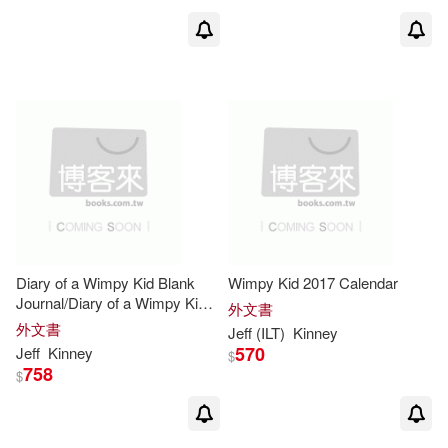
Diary of a Wimpy Kid Blank
Wimpy Kid 2017 Calendar
Journal/Diary of a Wimpy Kid
外文書
Do-it-yourself Book Bundle
外文書
Jeff
(ILT)
Kinney
570
Jeff
Kinney
$
758
$