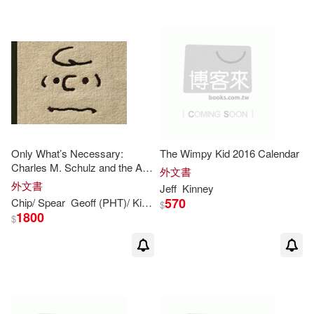
Only What’s Necessary:
The Wimpy Kid 2016 Calendar
Charles M. Schulz and the Art
外文書
of Peanuts
外文書
Jeff
Kinney
570
Chip/ Spear
Geoff (PHT)/
Kinney
Jean (CON)/ Johnson
Jeff
(INT
$
1800
$