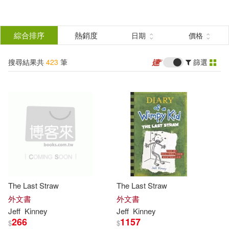
搜
尋
分類
綜合排序
熱銷度
日期
價格
(單選)
結
搜尋結果共
423
筆
篩選
圖書(402)
所有商品(423)
果
電子書(21)
篩
選
展開
作者
(可複選)
The Last Straw
The Last Straw
Kinney(223)
Jeff(203)
外文書
外文書
Jeff
Kinney
Jeff
Kinney
266
1157
$
$
Jeff Kinney(118)