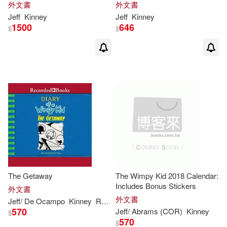
Journal
外文書
外文書
Jeff
Kinney
Jeff
Kinney
1500
646
$
$
The Getaway
The Wimpy Kid 2018 Calendar:
Includes Bonus Stickers
外文書
外文書
Jeff
/ De Ocampo
Kinney
Ramon (NRT)
570
Jeff
/ Abrams (COR)
Kinney
$
570
$