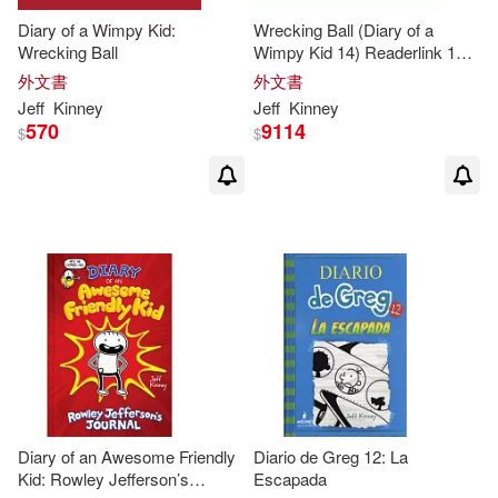
Diary of a Wimpy Kid:
Wrecking Ball (Diary of a
Wrecking Ball
Wimpy Kid 14) Readerlink 16-
Copy Mixed Floor Display
外文書
外文書
Jeff
Kinney
Jeff
Kinney
570
9114
$
$
Diary of an Awesome Friendly
Diario de Greg 12: La
Kid: Rowley Jefferson’s
Escapada