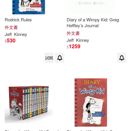
-
範圍
Jean (CON)/ Johnson(1)
Rodrick Rules
Diary of a Wimpy Kid: Greg
Heffley’s Journal
外文書
外文書
Jeff (ART)(1)
Jeff (CON)(1)
Jeff
Kinney
530
Jeff
Kinney
$
1259
$
Jeff (INT)/ Schulz(1)
試閱
Jeff/ Abrams (COR)(1)
Jeff/ Gallagher(1)
Jeff/ Gebauer(1)
Jeff/ Ocampo(1)