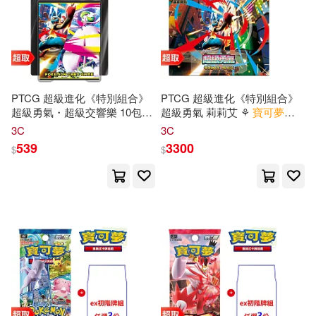
PTCG 超級進化《特別組合》
PTCG 超級進化《特別組合》
超級勇氣・超級交響樂 10包組
超級勇氣 莉莉艾 ⚘
寶可夢
集
合Plus ⚘
寶可夢
集換式
卡牌
遊
換式
卡牌
遊戲 ⚘
Pokémon
3C
3C
戲 ⚘
Pokémon
Trading Card
Trading Card Game
539
3300
$
$
Game