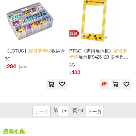
【LOTUS】
寶可夢
卡牌
收納盒
PTCG《專用展示框》
寶可夢
卡牌
展示框9426129 皮卡丘臉
3C
式樣 *
寶可夢
集換式
卡牌
遊戲 *
3C
284
$
$
499
Pokémon
Trading Card Game
400
$
第
頁 ⁄
8
上一頁
下一頁
搜尋推薦