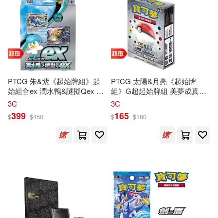
PTCG 朱&紫《起始牌組》起
PTCG 太陽&月亮《起始牌
始組合ex 潤水鴨&謎擬Qex ⚘
組》G超起始牌組 美夢成真組
寶可夢
集換式
卡牌
遊戲 ⚘
合篇 ⚘
寶可夢
集換式
卡牌
遊戲
3C
3C
Pokémon
Trading Card Game
⚘
Pokémon
Trading Card
399
165
$
$
450
$
$
180
Game