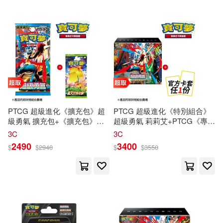
PTCG 超級進化《擴充包》超
PTCG 超級進化《特別組合》
級勇氣 擴充包+《擴充包》驚
超級勇氣 莉莉艾+PTCG《專用
天伏特攻擊 ⚘
寶可夢
集換式
卡
造型卡套》任選一件 ⚘
寶可夢
3C
3C
牌
遊戲 ⚘
Pokémon
Trading
集換式
卡牌
遊戲 ⚘
Pokémon
2490
3400
$
$
2940
$
$
3550
Card Game
Trading Card Game