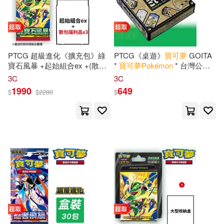
PTCG 超級進化《擴充包》綠
PTCG《桌遊》
寶可夢
GOITA
寶石風暴 +起始組合ex +(散包
*
寶可夢
Pokémon
* 台灣公司
福利品x3包)
貨
3C
3C
1990
649
$
$
2280
$