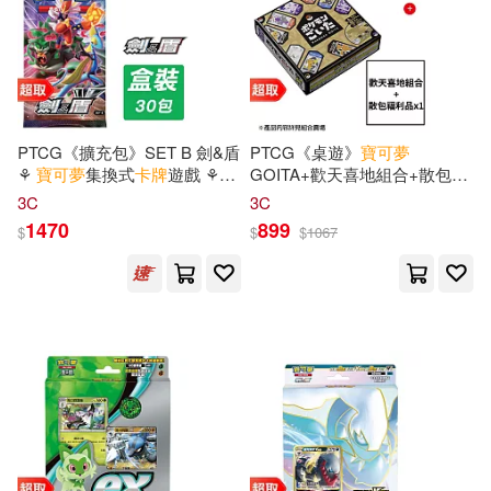
PTCG《擴充包》SET B 劍&盾
PTCG《桌遊》
寶可夢
⚘
寶可夢
集換式
卡牌
遊戲 ⚘
GOITA+歡天喜地組合+散包福
Pokémon
Trading Card Game
利品X1包
3C
3C
1470
899
$
$
$
1067