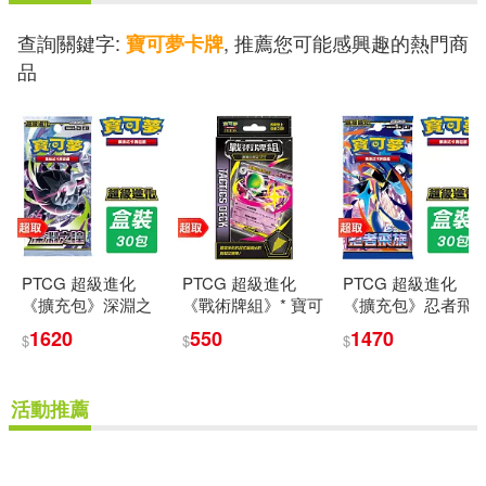
查詢關鍵字:
, 推薦您可能感興趣的熱門商
寶可夢卡牌
品
PTCG 超級進化
PTCG 超級進化
PTCG 超級進化
《擴充包》深淵之
《戰術牌組》* 寶可
《擴充包》忍者飛
瞳 擴充包 * 寶可夢
夢集換式卡牌遊戲 *
旋 擴充包 * 寶可夢
1620
550
1470
$
$
$
集換式卡牌遊戲 *
Pokémon Trading
集換式卡牌遊戲 *
Pokémon Trading
Card Game 超級沙
Pokémon Trading
Card Game
奈朵ex
Card Game
活動推薦
重新設定
確認