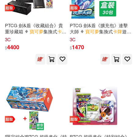
PTCG 劍&盾《收藏組合》貴
PTCG 劍&盾《擴充包》連擊
重珍藏箱 ⚘
寶可夢
集換式
卡牌
大師 ⚘
寶可夢
集換式
卡牌
遊戲
遊戲 ⚘
Pokémon
Trading Card
⚘
Pokémon
Trading Card
3C
3C
Game
Game
4400
1470
$
$
[限定組合]PTCG 超級進化《特
PTCG 超級進化《特別組合》