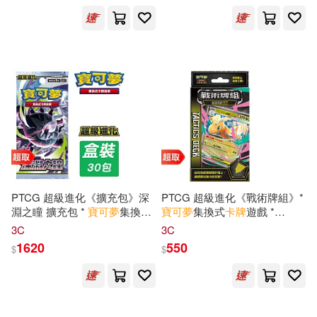
配送方式
(可複選)
可超商取貨(449)
可海外宅配(125)
可港澳店取(63)
可新加坡店取(63)
PTCG 超級進化《擴充包》深
PTCG 超級進化《戰術牌組》*
淵之瞳 擴充包 *
寶可夢
集換式
寶可夢
集換式
卡牌
遊戲 *
卡牌
遊戲 *
Pokémon
Trading
Pokémon
Trading Card Game
3C
3C
可菲律賓店取(63)
Card Game
超級快龍ex
1620
550
$
$
上市日期
(可複選)