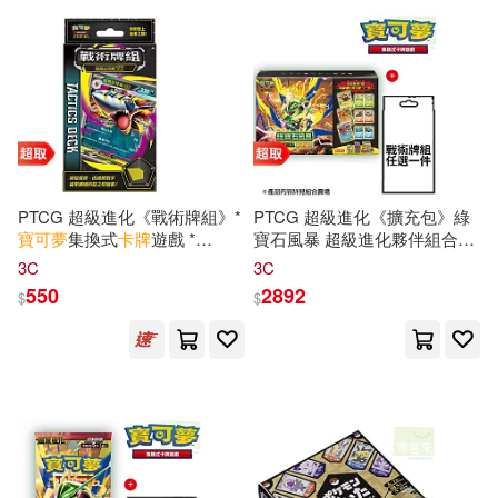
一個月內上市新品(22)
其他
(可複選)
現在可購買商品(102)
PTCG 超級進化《戰術牌組》*
PTCG 超級進化《擴充包》綠
寶可夢
集換式
卡牌
遊戲 *
寶石風暴 超級進化夥伴組合
Pokémon
Trading Card Game
+PTCG 超級進化《戰術牌組》
價格
3C
3C
-
超級巨牙鯊ex
範圍
550
2892
$
$