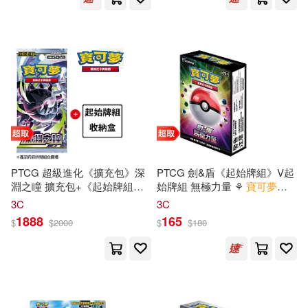
PTCG 超級進化《擴充包》深
PTCG 劍&盾《起始牌組》V起
淵之瞳 擴充包+《起始牌組》+
始牌組 無極力量 ⚘
寶可夢
集
《專用造型收納盒》
換式
卡牌
遊戲 ⚘
Pokémon
3C
3C
Trading Card Game
1888
165
$
$
2000
$
$
180