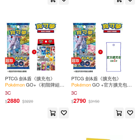
PTCG 劍&盾《擴充包》
PTCG 劍&盾《擴充包》
Pokémon
GO+《初階牌組》
Pokémon
GO +官方擴充包任
雙ex初階牌組 ⚘
寶可夢
集換式
選一份 ⚘
寶可夢
集換式
卡牌
遊
3C
3C
卡牌
遊戲 ⚘
Pokémon
Trading
戲 ⚘
Pokémon
Trading Card
2880
2790
$
$
3220
$
$
3150
Card Game
Game