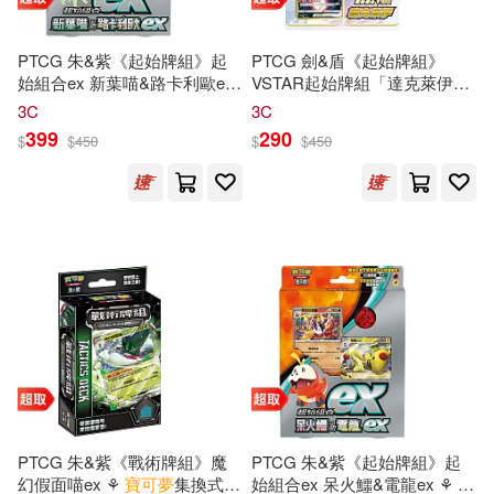
PTCG 朱&紫《起始牌組》起
PTCG 劍&盾《起始牌組》
始組合ex 新葉喵&路卡利歐ex
VSTAR起始牌組「達克萊伊」
⚘
寶可夢
集換式
卡牌
遊戲 ⚘
⚘
寶可夢
集換式
卡牌
遊戲 ⚘
3C
3C
Pokémon
Trading Card Game
Pokémon
Trading Card Game
399
290
$
$
450
$
$
450
PTCG 朱&紫《戰術牌組》魔
PTCG 朱&紫《起始牌組》起
幻假面喵ex ⚘
寶可夢
集換式
卡
始組合ex 呆火鱷&電龍ex ⚘
寶