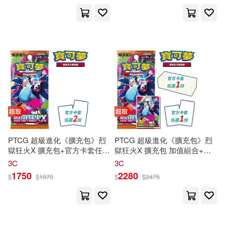
PTCG 超級進化《擴充包》烈
PTCG 超級進化《擴充包》烈
獄狂火X 擴充包+官方卡套任選
獄狂火X 擴充包 加值組合+官
2件
方卡盒任選1件+官方卡套任選
3C
3C
1件
1750
2280
$
$
1970
$
$
2475