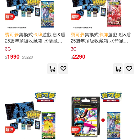
寶可夢
集換式
卡牌
遊戲 劍&盾
寶可夢
集換式
卡牌
遊戲 劍&盾
25週年頂級收藏箱 水箭龜
25週年頂級收藏箱 水箭龜
+PTCG 劍&盾《擴充包》
+PTCG 劍&盾《擴充包》一擊
3C
3C
Pokémon
GO ⚘
寶可夢
集換式
大師 ⚘
寶可夢
集換式
卡牌
遊戲
1990
2290
$
$
3220
$
卡牌
遊戲 ⚘
Pokémon
Trading
⚘
Pokémon
Trading Card
Card Game
Game