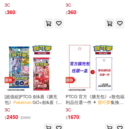
可夢
集換式
卡牌
遊戲 ⚘
可夢
集換式
卡牌
遊戲 ⚘
3C
3C
Pokémon
Trading Card Game
Pokémon
Trading Card Game
360
360
$
$
[超值組]PTCG 劍&盾《擴充
PTCG 官方《擴充包》+散包福
包》
Pokémon
GO+劍&盾《擴
利品任選一件 ⚘
寶可夢
集換式
充包》一擊大師 ⚘
寶可夢
集換
卡牌
遊戲 ⚘
Pokémon
Trading
3C
3C
式
卡牌
遊戲 ⚘
Pokémon
Card Game
2450
1670
$
$
3050
$
Trading Card Game