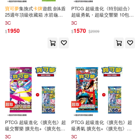
寶可夢
集換式
卡牌
遊戲 劍&盾
PTCG 超級進化《特別組合》
25週年頂級收藏箱 水箭龜
超級勇氣・超級交響樂 10包組
+PTCG 劍&盾《擴充包》驚天
合Plus +《擴充包》
Pokémon
3C
3C
伏特攻擊 ⚘
寶可夢
集換式
卡牌
GO ⚘
寶可夢
集換式
卡牌
遊戲
1950
1570
$
$
$
2009
遊戲 ⚘
Pokémon
Trading Card
⚘
Pokémon
Trading Card
Game
Game
PTCG 超級進化《擴充包》超
PTCG 超級進化《擴充包》超
級交響樂 擴充包+《擴充包》
級勇氣 擴充包+《擴充包》
Pokémon
GO ⚘
寶可夢
集換式
Pokémon
GO ⚘
寶可夢
集換式
3C
3C