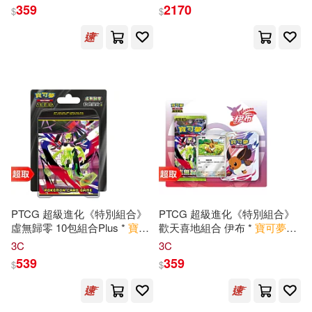
Trading Card Game
359
2170
$
$
PTCG 超級進化《特別組合》
PTCG 超級進化《特別組合》
虛無歸零 10包組合Plus *
寶可
歡天喜地組合 伊布 *
寶可夢
集
夢
集換式
卡牌
遊戲 *
Pokémon
換式
卡牌
遊戲 *
Pokémon
3C
3C
Trading Card Game
Trading Card Game
539
359
$
$