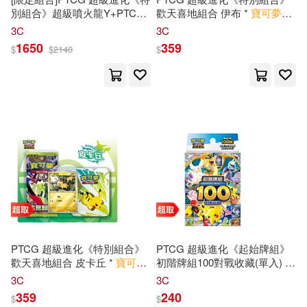
別組合》超級噴火龍Y+PTCG
歡天喜地組合 伊布 *
寶可夢
集
太陽&月亮《擴充包》傳說交
換式
卡牌
遊戲 *
Pokémon
3C
3C
鋒 SET B (福利品.散裝10包1
Trading Card Game
1650
359
$
$
2140
$
袋) *
寶可夢
集換式
卡牌
遊戲 *
Pokémon
Trading Card Game
PTCG 超級進化《特別組合》
PTCG 超級進化《起始牌組》
歡天喜地組合 皮卡丘 *
寶可夢
初階牌組100對戰收藏(單入) ⚘
集換式
卡牌
遊戲 *
Pokémon
寶可夢
集換式
卡牌
遊戲 ⚘
3C
3C
Trading Card Game
Pokémon
Trading Card Game
359
240
$
$