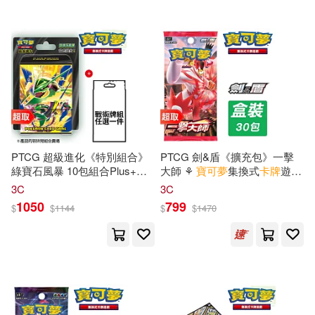
PTCG 超級進化《特別組合》
PTCG 劍&盾《擴充包》一擊
綠寶石風暴 10包組合Plus+超
大師 ⚘
寶可夢
集換式
卡牌
遊戲
級進化《戰術牌組》
⚘
Pokémon
Trading Card
3C
3C
Game
1050
799
$
$
1144
$
$
1470