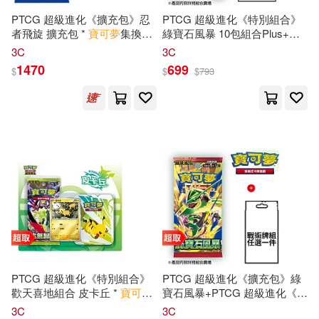
PTCG 超級進化《擴充包》忍
PTCG 超級進化《特別組合》
者飛旋 擴充包 *
寶可夢
集換式
綠寶石風暴 10包組合Plus+專
卡牌
遊戲 *
Pokémon
Trading
用造型收納盒X1
3C
3C
Card Game
1470
699
$
$
$
793
PTCG 超級進化《特別組合》
PTCG 超級進化《擴充包》綠
歡天喜地組合 皮卡丘 *
寶可夢
寶石風暴+PTCG 超級進化《戰
集換式
卡牌
遊戲 *
Pokémon
術牌組》
3C
3C