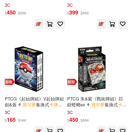
牌
遊戲 ⚘
Pokémon
Trading
可夢
集換式
卡牌
遊戲 ⚘
3C
3C
Card Game
Pokémon
Trading Card Game
450
399
$
$
550
$
$
450
PTCG《起始牌組》V起始牌組
PTCG 朱&紫《戰術牌組》巨
劍&盾 ⚘
寶可夢
集換式
卡牌
遊
鉗螳螂ex ⚘
寶可夢
集換式
卡牌
戲 ⚘
Pokémon
Trading Card
遊戲 ⚘
Pokémon
Trading Card
3C
3C
Game
Game
165
450
$
$
180
$
$
550