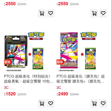
卡牌
遊戲 ⚘
Pokémon
Trading
卡牌
遊戲 ⚘
Pokémon
Trading
2550
2550
$
$
2940
$
$
2940
Card Game ⚘
寶可夢
集換式
卡
Card Game
牌
遊戲 ⚘
Pokémon
Trading
Card
PTCG 超級進化《特別組合》
PTCG 超級進化《擴充包》超
超級勇氣・超級交響樂 10包組
級交響樂 擴充包+《擴充包》
合Plus+《擴充包》驚天伏特攻
驚天伏特攻擊 ⚘
寶可夢
集換式
3C
3C
擊 ⚘
寶可夢
集換式
卡牌
遊戲 ⚘
卡牌
遊戲 ⚘
Pokémon
Trading
1520
2490
$
$
2009
$
$
2940
Pokémon
Trading Card Game
Card Game