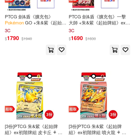
PTCG 劍&盾《擴充包》
PTCG 劍&盾《擴充包》一擊
Pokémon
GO +朱&紫《起始牌
大師 +朱&紫《起始牌組》ex初
組》ex初階牌組 任選三件⚘
寶
階牌組 任選三件⚘
寶可夢
集換
3C
3C
可夢
集換式
卡牌
遊戲 ⚘
式
卡牌
遊戲 ⚘
Pokémon
1790
1690
$
$
1940
$
$
1830
Pokémon
Trading Card Game
Trading Card Game
[3份]PTCG 朱&紫《起始牌
[3份]PTCG 朱&紫《起始牌
組》ex初階牌組 皮卡丘 ⚘
寶
組》ex初階牌組 噴火龍 ⚘
寶