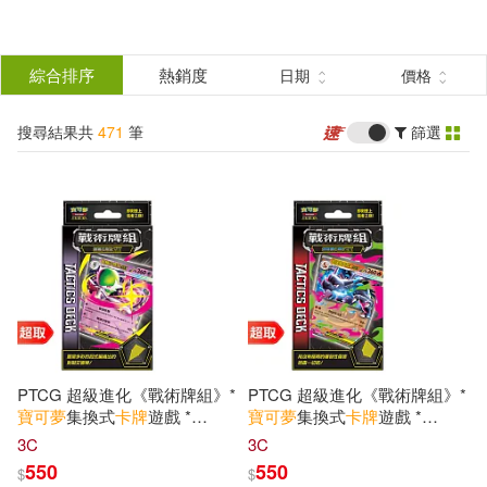
搜
尋
分類
綜合排序
熱銷度
日期
價格
(單選)
結
搜尋結果共
471
筆
篩選
雜誌(1)
所有商品(471)
果
3C(462)
設計文具(3)
篩
選
休閒生活(2)
婦幼生活(3)
展開
出版社
(可複選)
PTCG 超級進化《戰術牌組》*
PTCG 超級進化《戰術牌組》*
小學館(1)
寶可夢
集換式
卡牌
遊戲 *
寶可夢
集換式
卡牌
遊戲 *
Pokémon
Trading Card Game
Pokémon
Trading Card Game
3C
3C
超級沙奈朵ex
超級噴火龍Xex
550
550
$
$