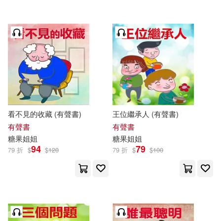
看不見的收藏 (有聲書)
王位繼承人 (有聲書)
有聲書
有聲書
糖果
姐姐
糖果
姐姐
94
79
79 折
$
$
120
79 折
$
$
100