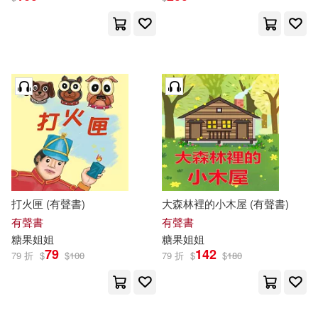
打火匣 (有聲書)
大森林裡的小木屋 (有聲書)
有聲書
有聲書
糖果
姐姐
糖果
姐姐
79
142
79 折
$
$
100
79 折
$
$
180