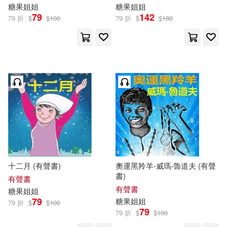
糖果
姐姐
糖果
姐姐
79
142
79 折
$
$
100
79 折
$
$
180
十二月 (有聲書)
奧運黑羚羊-威瑪‧魯道夫 (有聲
書)
有聲書
有聲書
糖果
姐姐
79
糖果
姐姐
79 折
$
$
100
79
79 折
$
$
100