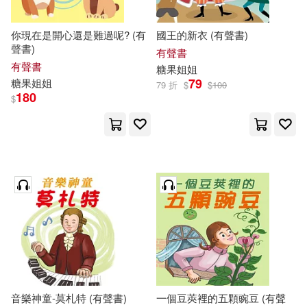
你現在是開心還是難過呢? (有
國王的新衣 (有聲書)
聲書)
有聲書
有聲書
糖果
姐姐
79
糖果
姐姐
79 折
$
$
100
180
$
音樂神童-莫札特 (有聲書)
一個豆莢裡的五顆豌豆 (有聲