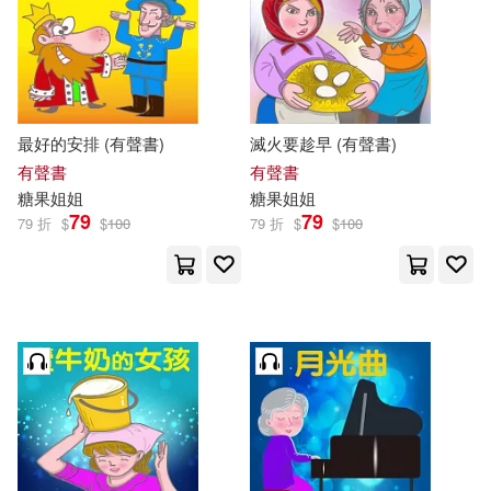
最好的安排 (有聲書)
滅火要趁早 (有聲書)
有聲書
有聲書
糖果
姐姐
糖果
姐姐
79
79
79 折
$
$
100
79 折
$
$
100