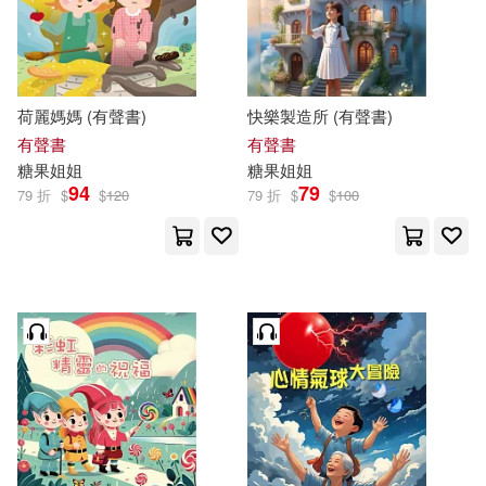
價格
-
範圍
荷麗媽媽 (有聲書)
快樂製造所 (有聲書)
有聲書
有聲書
糖果
姐姐
糖果
姐姐
94
79
79 折
$
$
120
79 折
$
$
100