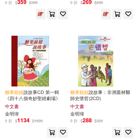
359
269
9 折
$
$
399
9 折
$
$
299
糖果(2)
《意林》編輯部 編(1)
兩色風景(1)
本書編輯部編(1)
糖果姊姊(1)
糖果小俠(1)
糖果
姐姐
說故事CD 第一輯
糖果
姐姐
說故事：非洲叢林醫
《四十八個奇妙聖經劇場》
師史懷哲(2CD)
出版社
(可複選)
中文書
中文書
金明瑋
金明瑋
1134
288
愛播聽書FM(188)
宇宙光(9)
9 折
$
$
1800
9 折
$
$
320