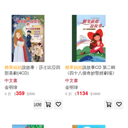
人民郵電出版社(2)
吉林攝影出版社(2)
晨光出版社(2)
明天出版社(1)
禾揚(1)
禾馬(1)
糖果
姐姐
說故事：莎士比亞四
糖果
姐姐
說故事CD 第二輯
糖果小俠(1)
部喜劇(4CD)
《四十八個奇妙聖經劇場》
中文書
中文書
金明瑋
金明瑋
359
1134
9 折
配送方式
$
$
399
9 折
$
$
1800
(可複選)
試閱
可超商取貨(19)