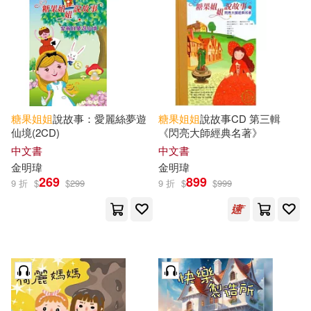
可海外宅配(19)
可港澳店取(18)
可新加坡店取(18)
糖果
姐姐
說故事：愛麗絲夢遊
糖果
姐姐
說故事CD 第三輯
仙境(2CD)
《閃亮大師經典名著》
可菲律賓店取(18)
中文書
中文書
金明瑋
金明瑋
269
899
9 折
$
$
299
9 折
$
$
999
其他
(可複選)
現在可購買商品(196)
作者/演唱/譯/編/繪(188)