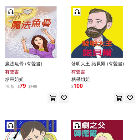
魔法魚骨 (有聲書)
發明大王-諾貝爾 (有聲書)
有聲書
有聲書
糖果
姐姐
糖果
姐姐
79
100
79 折
$
$
100
$