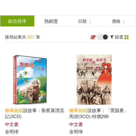
搜
尋
分類
綜合排序
熱銷度
日期
價格
(單選)
結
搜尋結果共
207
筆
篩選
圖書(19)
所有商品(207)
果
有聲書(188)
篩
選
展開
作者
(可複選)
糖果
姐姐
說故事：魯賓遜漂流
糖果
姐姐
說故事：「黑鬚番」
糖果姐姐(188)
金明瑋(8)
記(3CD)
馬偕(3CD)-特價299
中文書
中文書
金明瑋
金明瑋
伍美珍(2)
伍美珍（主編）(2)