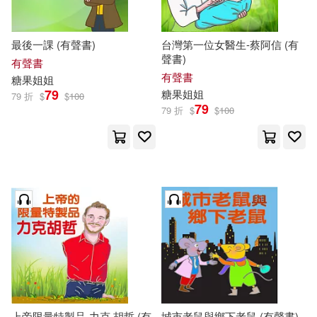
最後一課 (有聲書)
台灣第一位女醫生-蔡阿信 (有
聲書)
有聲書
有聲書
糖果
姐姐
79
糖果
姐姐
79 折
$
$
100
79
79 折
$
$
100
上帝限量特製品-力克.胡哲 (有
城市老鼠與鄉下老鼠 (有聲書)