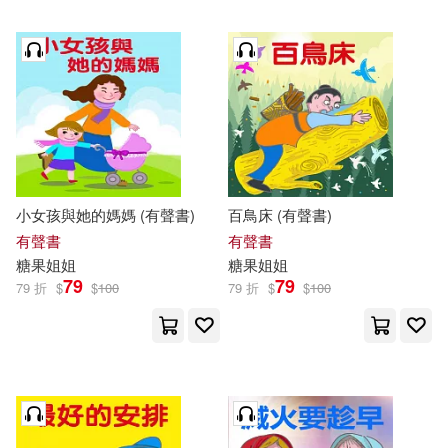
小女孩與她的媽媽 (有聲書)
百鳥床 (有聲書)
有聲書
有聲書
糖果
姐姐
糖果
姐姐
79
79
79 折
$
$
100
79 折
$
$
100