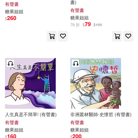
書)
有聲書
有聲書
糖果
姐姐
260
糖果
姐姐
$
79
79 折
$
$
100
人生真是不簡單! (有聲書)
非洲叢林醫師-史懷哲 (有聲書)
有聲書
有聲書
糖果
姐姐
糖果
姐姐
160
200
$
$