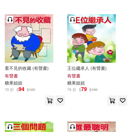
看不見的收藏 (有聲書)
王位繼承人 (有聲書)
有聲書
有聲書
糖果
姐姐
糖果
姐姐
94
79
79 折
$
$
120
79 折
$
$
100