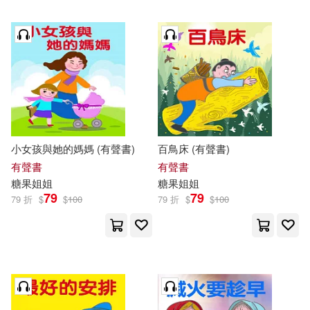
小女孩與她的媽媽 (有聲書)
百鳥床 (有聲書)
有聲書
有聲書
糖果
姐姐
糖果
姐姐
79
79
79 折
$
$
100
79 折
$
$
100