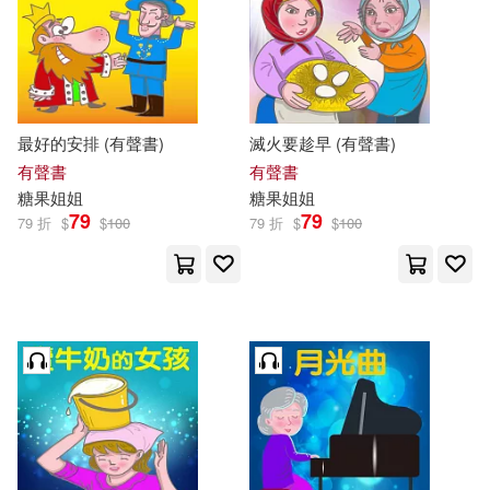
最好的安排 (有聲書)
滅火要趁早 (有聲書)
有聲書
有聲書
糖果
姐姐
糖果
姐姐
79
79
79 折
$
$
100
79 折
$
$
100