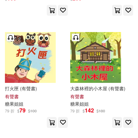
打火匣 (有聲書)
大森林裡的小木屋 (有聲書)
有聲書
有聲書
糖果
姐姐
糖果
姐姐
79
142
79 折
$
$
100
79 折
$
$
180