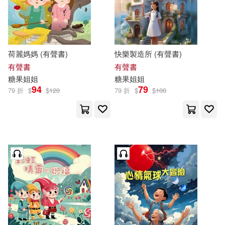
價格
-
範圍
荷麗媽媽 (有聲書)
快樂製造所 (有聲書)
有聲書
有聲書
糖果
姐姐
糖果
姐姐
94
79
79 折
$
$
120
79 折
$
$
100