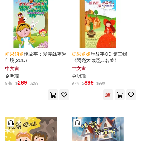
可海外宅配(19)
可港澳店取(18)
可新加坡店取(18)
糖果
姐姐
說故事：愛麗絲夢遊
糖果
姐姐
說故事CD 第三輯
仙境(2CD)
《閃亮大師經典名著》
可菲律賓店取(18)
中文書
中文書
金明瑋
金明瑋
269
899
9 折
$
$
299
9 折
$
$
999
其他
(可複選)
現在可購買商品(196)
作者/演唱/譯/編/繪(188)