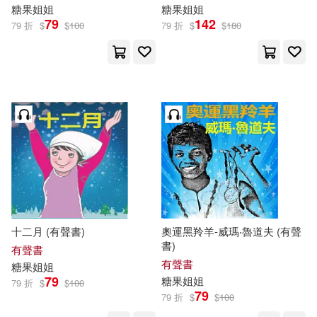
糖果
姐姐
糖果
姐姐
79
142
79 折
$
$
100
79 折
$
$
180
十二月 (有聲書)
奧運黑羚羊-威瑪‧魯道夫 (有聲
書)
有聲書
有聲書
糖果
姐姐
79
糖果
姐姐
79 折
$
$
100
79
79 折
$
$
100