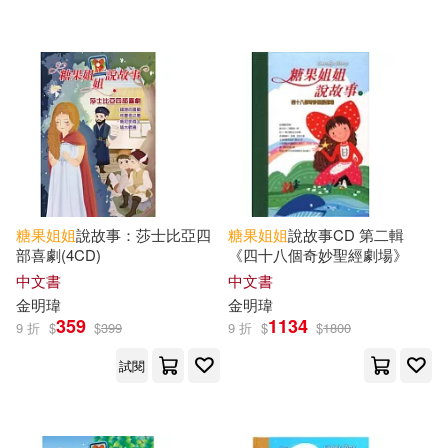
人民郵電出版社(2)
吉林攝影出版社(2)
晨光出版社(2)
明天出版社(1)
禾揚(1)
禾馬(1)
糖果
姐姐
說故事：莎士比亞四
糖果
姐姐
說故事CD 第二輯
糖果小俠(1)
部喜劇(4CD)
《四十八個奇妙聖經劇場》
中文書
中文書
金明瑋
金明瑋
359
1134
9 折
配送方式
$
$
399
9 折
$
$
1800
(可複選)
試閱
可超商取貨(19)