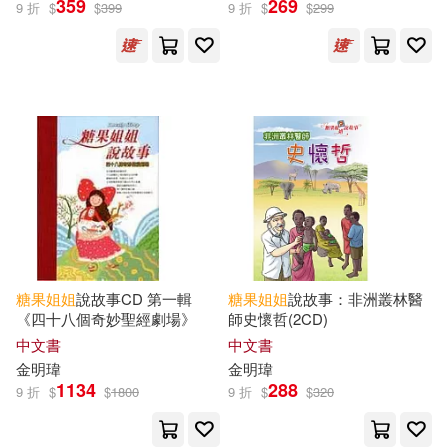
359
269
9 折
$
$
399
9 折
$
$
299
糖果(2)
《意林》編輯部 編(1)
兩色風景(1)
本書編輯部編(1)
糖果姊姊(1)
糖果小俠(1)
糖果
姐姐
說故事CD 第一輯
糖果
姐姐
說故事：非洲叢林醫
《四十八個奇妙聖經劇場》
師史懷哲(2CD)
出版社
(可複選)
中文書
中文書
金明瑋
金明瑋
1134
288
愛播聽書FM(188)
宇宙光(9)
9 折
$
$
1800
9 折
$
$
320