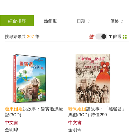
搜
尋
分類
綜合排序
熱銷度
日期
價格
(單選)
結
搜尋結果共
207
筆
篩選
圖書(19)
所有商品(207)
果
有聲書(188)
篩
選
展開
作者
(可複選)
糖果
姐姐
說故事：魯賓遜漂流
糖果
姐姐
說故事：「黑鬚番」
糖果姐姐(188)
金明瑋(8)
記(3CD)
馬偕(3CD)-特價299
中文書
中文書
金明瑋
金明瑋
伍美珍(2)
伍美珍（主編）(2)