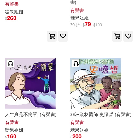
書)
有聲書
有聲書
糖果
姐姐
260
糖果
姐姐
$
79
79 折
$
$
100
人生真是不簡單! (有聲書)
非洲叢林醫師-史懷哲 (有聲書)
有聲書
有聲書
糖果
姐姐
糖果
姐姐
160
200
$
$