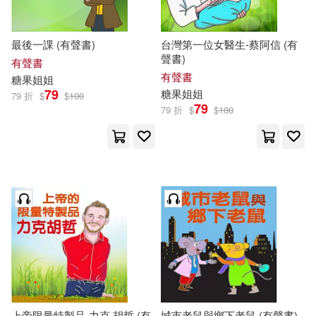
最後一課 (有聲書)
台灣第一位女醫生-蔡阿信 (有
聲書)
有聲書
有聲書
糖果
姐姐
79
糖果
姐姐
79 折
$
$
100
79
79 折
$
$
100
上帝限量特製品-力克.胡哲 (有
城市老鼠與鄉下老鼠 (有聲書)