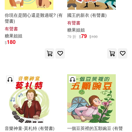
你現在是開心還是難過呢? (有
國王的新衣 (有聲書)
聲書)
有聲書
有聲書
糖果
姐姐
79
糖果
姐姐
79 折
$
$
100
180
$
音樂神童-莫札特 (有聲書)
一個豆莢裡的五顆豌豆 (有聲