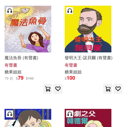
魔法魚骨 (有聲書)
發明大王-諾貝爾 (有聲書)
有聲書
有聲書
糖果
姐姐
糖果
姐姐
79
100
79 折
$
$
100
$