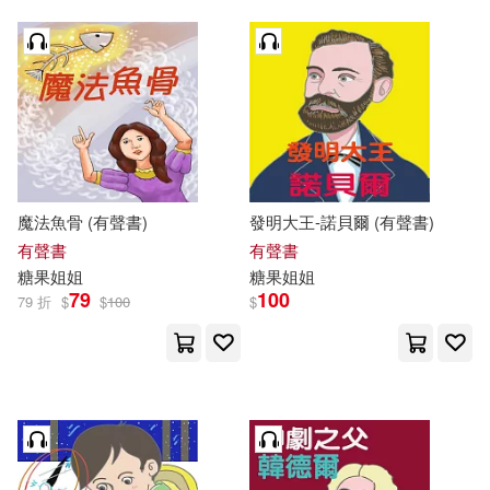
魔法魚骨 (有聲書)
發明大王-諾貝爾 (有聲書)
有聲書
有聲書
糖果
姐姐
糖果
姐姐
79
100
79 折
$
$
100
$