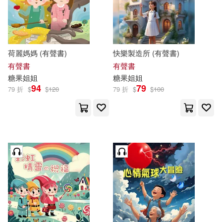
價格
-
範圍
荷麗媽媽 (有聲書)
快樂製造所 (有聲書)
有聲書
有聲書
糖果
姐姐
糖果
姐姐
94
79
79 折
$
$
120
79 折
$
$
100