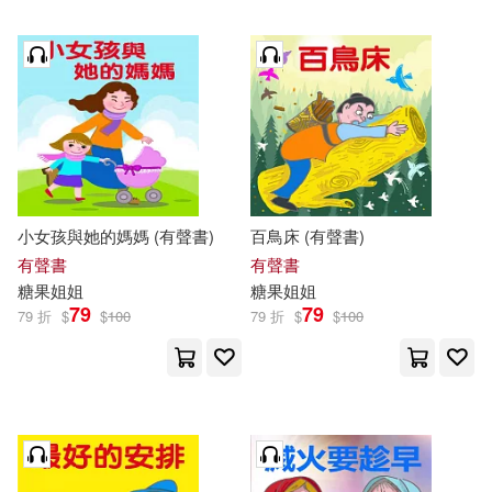
小女孩與她的媽媽 (有聲書)
百鳥床 (有聲書)
有聲書
有聲書
糖果
姐姐
糖果
姐姐
79
79
79 折
$
$
100
79 折
$
$
100