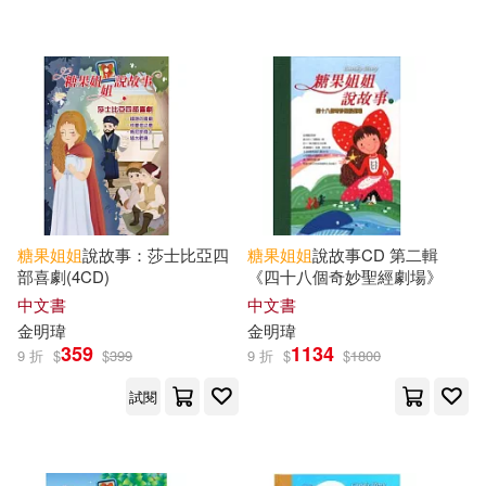
人民郵電出版社(2)
吉林攝影出版社(2)
晨光出版社(2)
明天出版社(1)
禾揚(1)
禾馬(1)
糖果
姐姐
說故事：莎士比亞四
糖果
姐姐
說故事CD 第二輯
糖果小俠(1)
部喜劇(4CD)
《四十八個奇妙聖經劇場》
中文書
中文書
金明瑋
金明瑋
359
1134
9 折
配送方式
$
$
399
9 折
$
$
1800
(可複選)
試閱
可超商取貨(19)