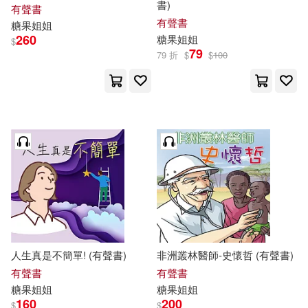
書)
有聲書
有聲書
糖果
姐姐
260
糖果
姐姐
$
79
79 折
$
$
100
人生真是不簡單! (有聲書)
非洲叢林醫師-史懷哲 (有聲書)
有聲書
有聲書
糖果
姐姐
糖果
姐姐
160
200
$
$