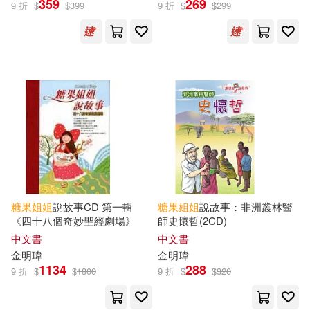
359
269
9 折
$
$
399
9 折
$
$
299
糖果(2)
《意林》編輯部 編(1)
兩色風景(1)
本書編輯部編(1)
糖果姊姊(1)
糖果小俠(1)
糖果
姐姐
說故事CD 第一輯
糖果
姐姐
說故事：非洲叢林醫
《四十八個奇妙聖經劇場》
師史懷哲(2CD)
出版社
(可複選)
中文書
中文書
金明瑋
金明瑋
1134
288
愛播聽書FM(188)
宇宙光(9)
9 折
$
$
1800
9 折
$
$
320