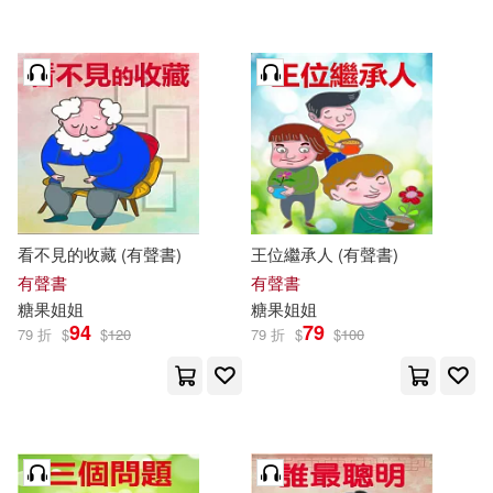
看不見的收藏 (有聲書)
王位繼承人 (有聲書)
有聲書
有聲書
糖果
姐姐
糖果
姐姐
94
79
79 折
$
$
120
79 折
$
$
100