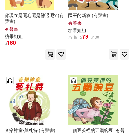
你現在是開心還是難過呢? (有
國王的新衣 (有聲書)
聲書)
有聲書
有聲書
糖果
姐姐
79
糖果
姐姐
79 折
$
$
100
180
$
音樂神童-莫札特 (有聲書)
一個豆莢裡的五顆豌豆 (有聲