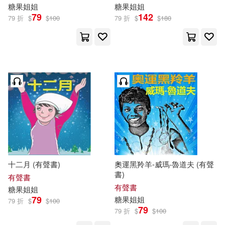
糖果
姐姐
糖果
姐姐
79
142
79 折
$
$
100
79 折
$
$
180
十二月 (有聲書)
奧運黑羚羊-威瑪‧魯道夫 (有聲
書)
有聲書
有聲書
糖果
姐姐
79
糖果
姐姐
79 折
$
$
100
79
79 折
$
$
100