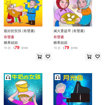
最好的安排 (有聲書)
滅火要趁早 (有聲書)
有聲書
有聲書
糖果
姐姐
糖果
姐姐
79
79
79 折
$
$
100
79 折
$
$
100