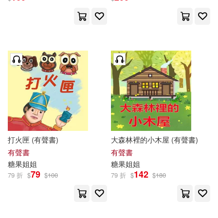
打火匣 (有聲書)
大森林裡的小木屋 (有聲書)
有聲書
有聲書
糖果
姐姐
糖果
姐姐
79
142
79 折
$
$
100
79 折
$
$
180