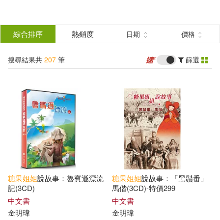
搜
尋
分類
綜合排序
熱銷度
日期
價格
(單選)
結
搜尋結果共
207
筆
篩選
圖書(19)
所有商品(207)
果
有聲書(188)
篩
選
展開
作者
(可複選)
糖果
姐姐
說故事：魯賓遜漂流
糖果
姐姐
說故事：「黑鬚番」
糖果姐姐(188)
金明瑋(8)
記(3CD)
馬偕(3CD)-特價299
中文書
中文書
金明瑋
金明瑋
伍美珍(2)
伍美珍（主編）(2)