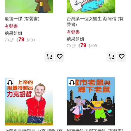
最後一課 (有聲書)
台灣第一位女醫生-蔡阿信 (有
聲書)
有聲書
有聲書
糖果
姐姐
79
糖果
姐姐
79 折
$
$
100
79
79 折
$
$
100
上帝限量特製品-力克.胡哲 (有
城市老鼠與鄉下老鼠 (有聲書)