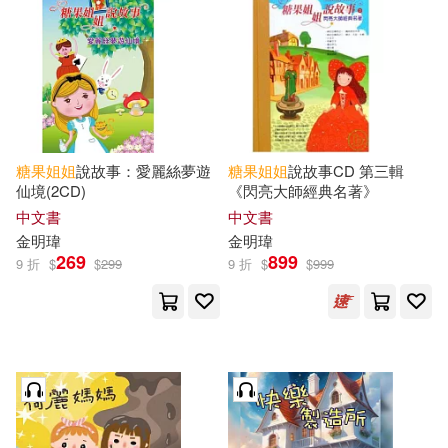
可海外宅配(19)
可港澳店取(18)
可新加坡店取(18)
糖果
姐姐
說故事：愛麗絲夢遊
糖果
姐姐
說故事CD 第三輯
仙境(2CD)
《閃亮大師經典名著》
可菲律賓店取(18)
中文書
中文書
金明瑋
金明瑋
269
899
9 折
$
$
299
9 折
$
$
999
其他
(可複選)
現在可購買商品(196)
作者/演唱/譯/編/繪(188)