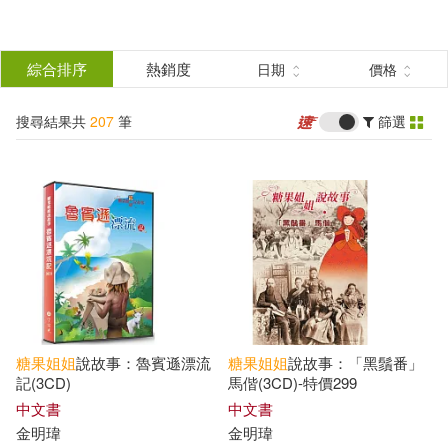
搜
尋
分類
綜合排序
熱銷度
日期
價格
(單選)
結
搜尋結果共
207
筆
篩選
圖書(19)
所有商品(207)
果
有聲書(188)
篩
選
展開
作者
(可複選)
糖果
姐姐
說故事：魯賓遜漂流
糖果
姐姐
說故事：「黑鬚番」
糖果姐姐(188)
金明瑋(8)
記(3CD)
馬偕(3CD)-特價299
中文書
中文書
金明瑋
金明瑋
伍美珍(2)
伍美珍（主編）(2)