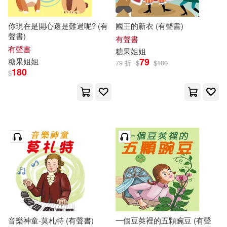
你現在是開心還是難過呢? (有
國王的新衣 (有聲書)
聲書)
有聲書
有聲書
糖果
姐姐
79
糖果
姐姐
79 折
$
$
100
180
$
音樂神童-莫札特 (有聲書)
一個豆莢裡的五顆豌豆 (有聲