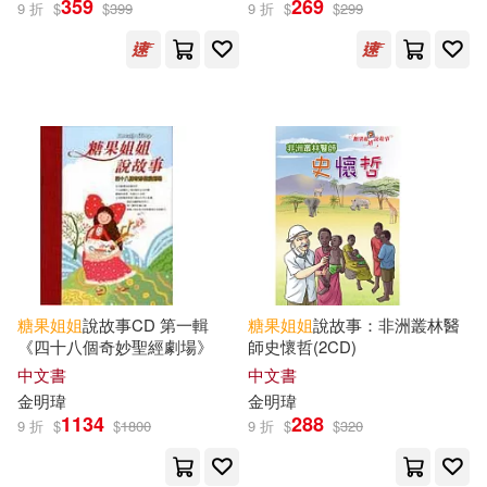
359
269
9 折
$
$
399
9 折
$
$
299
糖果(2)
《意林》編輯部 編(1)
兩色風景(1)
本書編輯部編(1)
糖果姊姊(1)
糖果小俠(1)
糖果
姐姐
說故事CD 第一輯
糖果
姐姐
說故事：非洲叢林醫
《四十八個奇妙聖經劇場》
師史懷哲(2CD)
出版社
(可複選)
中文書
中文書
金明瑋
金明瑋
1134
288
愛播聽書FM(188)
宇宙光(9)
9 折
$
$
1800
9 折
$
$
320