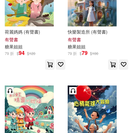
價格
-
範圍
荷麗媽媽 (有聲書)
快樂製造所 (有聲書)
有聲書
有聲書
糖果
姐姐
糖果
姐姐
94
79
79 折
$
$
120
79 折
$
$
100