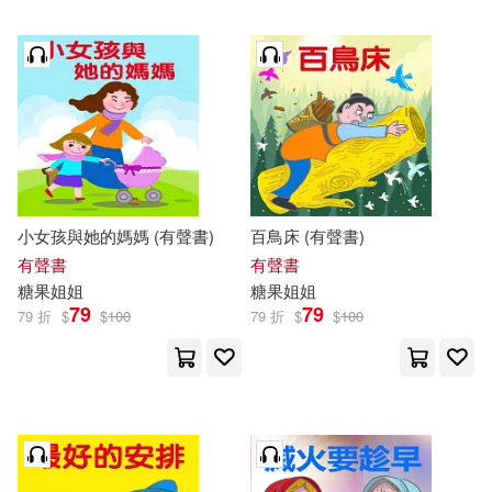
小女孩與她的媽媽 (有聲書)
百鳥床 (有聲書)
有聲書
有聲書
糖果
姐姐
糖果
姐姐
79
79
79 折
$
$
100
79 折
$
$
100