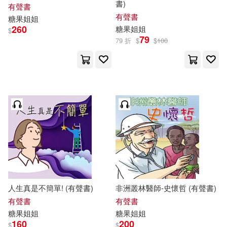
書)
有聲書
有聲書
糖果
姐姐
260
糖果
姐姐
$
79
79 折
$
$
100
人生真是不簡單! (有聲書)
非洲叢林醫師-史懷哲 (有聲書)
有聲書
有聲書
糖果
姐姐
糖果
姐姐
160
200
$
$