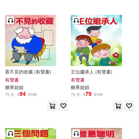
看不見的收藏 (有聲書)
王位繼承人 (有聲書)
有聲書
有聲書
糖果
姐姐
糖果
姐姐
94
79
79 折
$
$
120
79 折
$
$
100