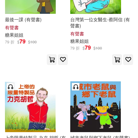
最後一課 (有聲書)
台灣第一位女醫生-蔡阿信 (有
聲書)
有聲書
有聲書
糖果
姐姐
79
糖果
姐姐
79 折
$
$
100
79
79 折
$
$
100
上帝限量特製品-力克.胡哲 (有
城市老鼠與鄉下老鼠 (有聲書)