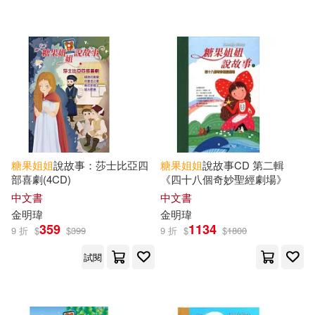
人民郵電出版社(2)
吉林攝影出版社(2)
晨光出版社(2)
明天出版社(1)
禾揚(1)
禾馬(1)
糖果
姐姐
說故事：莎士比亞四
糖果
姐姐
說故事CD 第二輯
糖果小俠(1)
部喜劇(4CD)
《四十八個奇妙聖經劇場》
中文書
中文書
金明瑋
金明瑋
359
1134
9 折
配送方式
$
$
399
9 折
$
$
1800
(可複選)
試閱
可超商取貨(19)