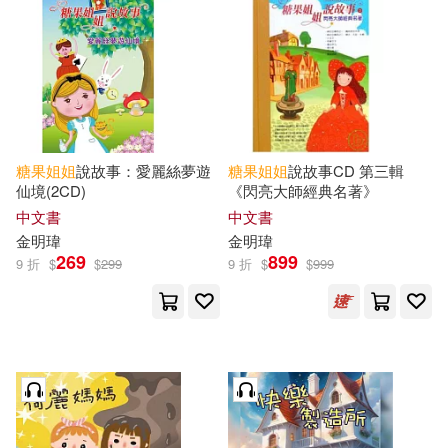
可海外宅配(19)
可港澳店取(18)
可新加坡店取(18)
糖果
姐姐
說故事：愛麗絲夢遊
糖果
姐姐
說故事CD 第三輯
仙境(2CD)
《閃亮大師經典名著》
可菲律賓店取(18)
中文書
中文書
金明瑋
金明瑋
269
899
9 折
$
$
299
9 折
$
$
999
其他
(可複選)
現在可購買商品(196)
作者/演唱/譯/編/繪(188)