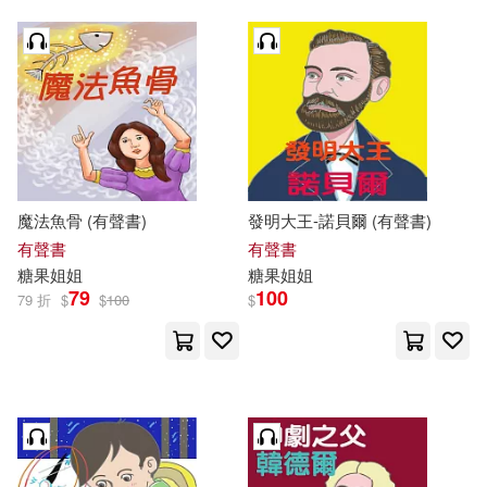
魔法魚骨 (有聲書)
發明大王-諾貝爾 (有聲書)
有聲書
有聲書
糖果
姐姐
糖果
姐姐
79
100
79 折
$
$
100
$