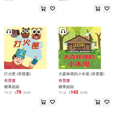
打火匣 (有聲書)
大森林裡的小木屋 (有聲書)
有聲書
有聲書
糖果
姐姐
糖果
姐姐
79
142
79 折
$
$
100
79 折
$
$
180