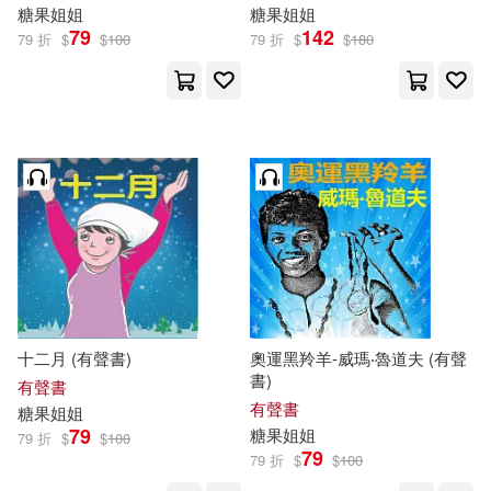
糖果
姐姐
糖果
姐姐
79
142
79 折
$
$
100
79 折
$
$
180
十二月 (有聲書)
奧運黑羚羊-威瑪‧魯道夫 (有聲
書)
有聲書
有聲書
糖果
姐姐
79
糖果
姐姐
79 折
$
$
100
79
79 折
$
$
100