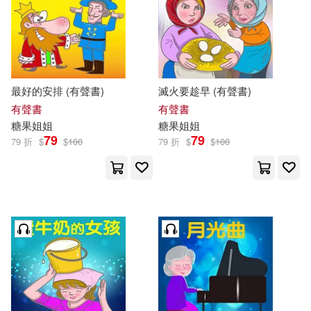
最好的安排 (有聲書)
滅火要趁早 (有聲書)
有聲書
有聲書
糖果
姐姐
糖果
姐姐
79
79
79 折
$
$
100
79 折
$
$
100