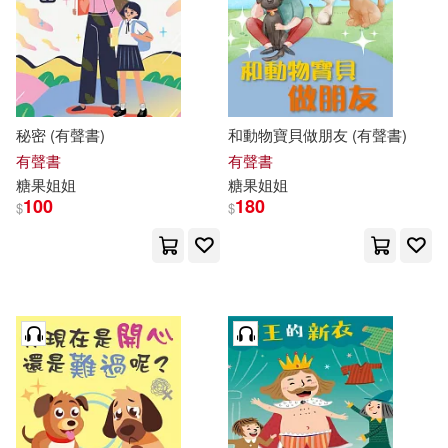
秘密 (有聲書)
和動物寶貝做朋友 (有聲書)
有聲書
有聲書
糖果
姐姐
糖果
姐姐
100
180
$
$