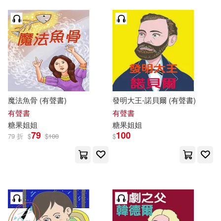
魔法魚骨 (有聲書)
發明大王-諾貝爾 (有聲書)
有聲書
有聲書
糖果
姐姐
糖果
姐姐
79
100
79 折
$
$
100
$