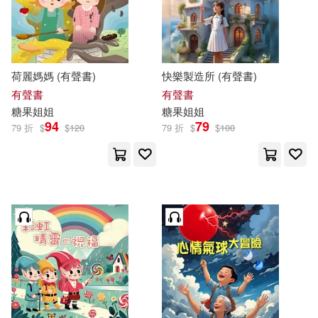
價格
-
範圍
荷麗媽媽 (有聲書)
快樂製造所 (有聲書)
有聲書
有聲書
糖果
姐姐
糖果
姐姐
94
79
79 折
$
$
120
79 折
$
$
100