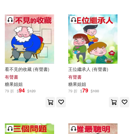
看不見的收藏 (有聲書)
王位繼承人 (有聲書)
有聲書
有聲書
糖果
姐姐
糖果
姐姐
94
79
79 折
$
$
120
79 折
$
$
100