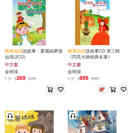
可海外宅配(19)
可港澳店取(18)
可新加坡店取(18)
糖果
姐姐
說故事：愛麗絲夢遊
糖果
姐姐
說故事CD 第三輯
仙境(2CD)
《閃亮大師經典名著》
可菲律賓店取(18)
中文書
中文書
金明瑋
金明瑋
269
899
9 折
$
$
299
9 折
$
$
999
其他
(可複選)
現在可購買商品(196)
作者/演唱/譯/編/繪(188)