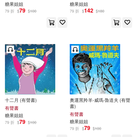
糖果
姐姐
糖果
姐姐
79
142
79 折
$
$
100
79 折
$
$
180
十二月 (有聲書)
奧運黑羚羊-威瑪‧魯道夫 (有聲
書)
有聲書
有聲書
糖果
姐姐
79
糖果
姐姐
79 折
$
$
100
79
79 折
$
$
100