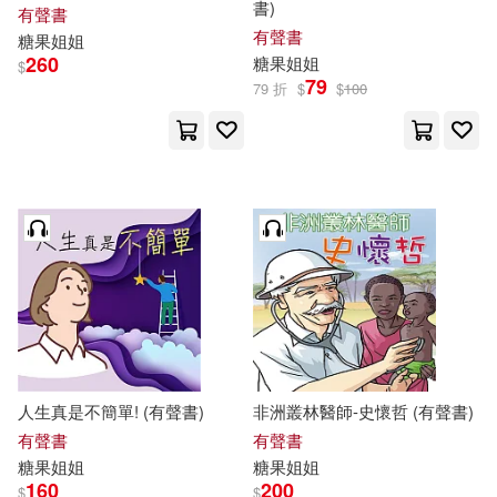
書)
有聲書
有聲書
糖果
姐姐
260
糖果
姐姐
$
79
79 折
$
$
100
人生真是不簡單! (有聲書)
非洲叢林醫師-史懷哲 (有聲書)
有聲書
有聲書
糖果
姐姐
糖果
姐姐
160
200
$
$