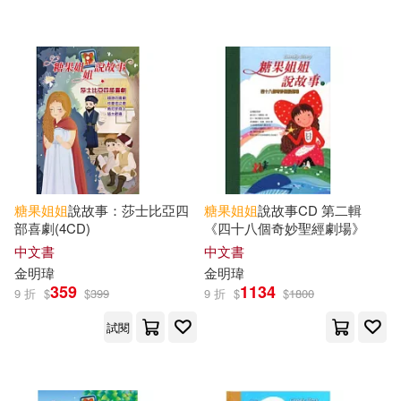
人民郵電出版社(2)
吉林攝影出版社(2)
晨光出版社(2)
明天出版社(1)
禾揚(1)
禾馬(1)
糖果
姐姐
說故事：莎士比亞四
糖果
姐姐
說故事CD 第二輯
糖果小俠(1)
部喜劇(4CD)
《四十八個奇妙聖經劇場》
中文書
中文書
金明瑋
金明瑋
359
1134
9 折
配送方式
$
$
399
9 折
$
$
1800
(可複選)
試閱
可超商取貨(19)