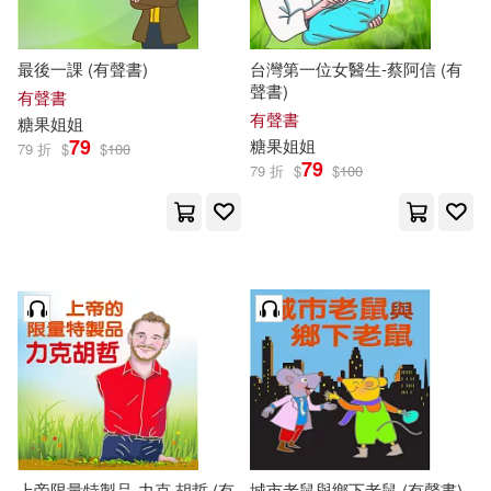
最後一課 (有聲書)
台灣第一位女醫生-蔡阿信 (有
聲書)
有聲書
有聲書
糖果
姐姐
79
糖果
姐姐
79 折
$
$
100
79
79 折
$
$
100
上帝限量特製品-力克.胡哲 (有
城市老鼠與鄉下老鼠 (有聲書)