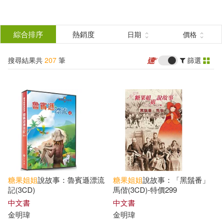
搜
尋
分類
綜合排序
熱銷度
日期
價格
(單選)
結
搜尋結果共
207
筆
篩選
圖書(19)
所有商品(207)
果
有聲書(188)
篩
選
展開
作者
(可複選)
糖果
姐姐
說故事：魯賓遜漂流
糖果
姐姐
說故事：「黑鬚番」
糖果姐姐(188)
金明瑋(8)
記(3CD)
馬偕(3CD)-特價299
中文書
中文書
金明瑋
金明瑋
伍美珍(2)
伍美珍（主編）(2)