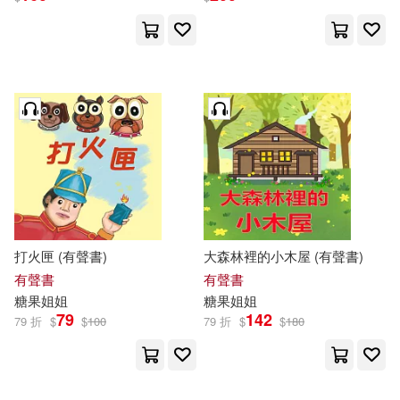
打火匣 (有聲書)
大森林裡的小木屋 (有聲書)
有聲書
有聲書
糖果
姐姐
糖果
姐姐
79
142
79 折
$
$
100
79 折
$
$
180