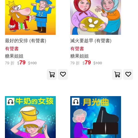
最好的安排 (有聲書)
滅火要趁早 (有聲書)
有聲書
有聲書
糖果
姐姐
糖果
姐姐
79
79
79 折
$
$
100
79 折
$
$
100