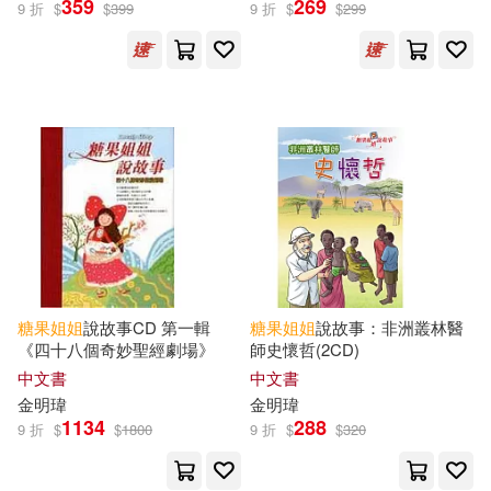
359
269
9 折
$
$
399
9 折
$
$
299
糖果(2)
《意林》編輯部 編(1)
兩色風景(1)
本書編輯部編(1)
糖果姊姊(1)
糖果小俠(1)
糖果
姐姐
說故事CD 第一輯
糖果
姐姐
說故事：非洲叢林醫
《四十八個奇妙聖經劇場》
師史懷哲(2CD)
出版社
(可複選)
中文書
中文書
金明瑋
金明瑋
1134
288
愛播聽書FM(188)
宇宙光(9)
9 折
$
$
1800
9 折
$
$
320