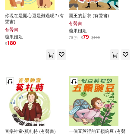
你現在是開心還是難過呢? (有
國王的新衣 (有聲書)
聲書)
有聲書
有聲書
糖果
姐姐
79
糖果
姐姐
79 折
$
$
100
180
$
音樂神童-莫札特 (有聲書)
一個豆莢裡的五顆豌豆 (有聲