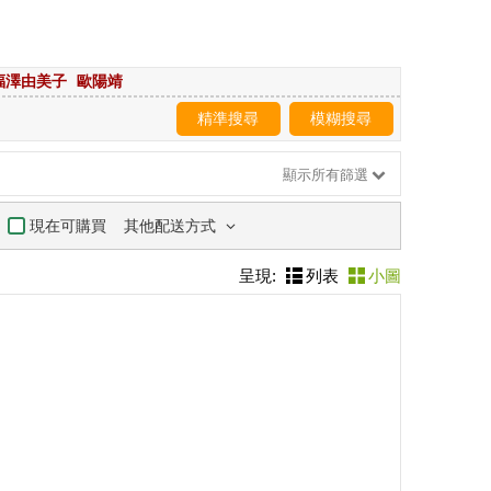
福澤由美子
歐陽靖
精準搜尋
模糊搜尋
顯示所有篩選
其他配送方式
現在可購買
呈現:
列表
小圖