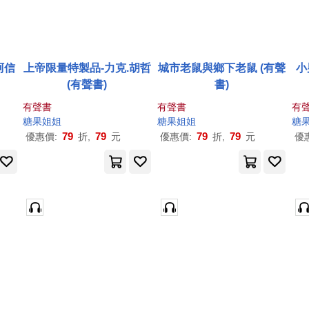
阿信
上帝限量特製品-力克.胡哲
城市老鼠與鄉下老鼠 (有聲
小
(有聲書)
書)
有聲書
有聲書
有
糖果
姐姐
糖果
姐姐
糖
79
79
79
79
優惠價:
折,
元
優惠價:
折,
元
優