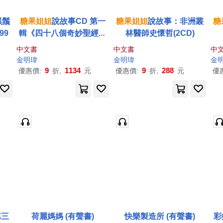
黑鬚
糖果
姐姐
說故事CD 第一
糖果
姐姐
說故事：非洲叢
糖
99
輯《四十八個奇妙聖經劇
林醫師史懷哲(2CD)
場》
中文書
中文書
中
金明瑋
金明瑋
金
9
1134
9
288
優惠價:
折,
元
優惠價:
折,
元
優
第三
荷麗媽媽 (有聲書)
快樂製造所 (有聲書)
彩