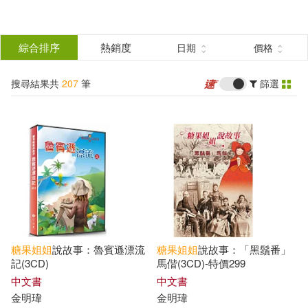
搜
尋
分類
綜合排序
熱銷度
日期
價格
(單選)
結
搜尋結果共
207
筆
篩選
圖書(19)
所有商品(207)
果
有聲書(188)
篩
選
展開
作者
(可複選)
糖果
姐姐
說故事：魯賓遜漂流
糖果
姐姐
說故事：「黑鬚番」
糖果姐姐(188)
金明瑋(8)
記(3CD)
馬偕(3CD)-特價299
中文書
中文書
金明瑋
金明瑋
伍美珍(2)
伍美珍（主編）(2)