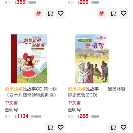
359
269
9 折
$
$
399
9 折
$
$
299
糖果(2)
《意林》編輯部 編(1)
兩色風景(1)
本書編輯部編(1)
糖果姊姊(1)
糖果小俠(1)
糖果
姐姐
說故事CD 第一輯
糖果
姐姐
說故事：非洲叢林醫
《四十八個奇妙聖經劇場》
師史懷哲(2CD)
出版社
(可複選)
中文書
中文書
金明瑋
金明瑋
1134
288
愛播聽書FM(188)
宇宙光(9)
9 折
$
$
1800
9 折
$
$
320