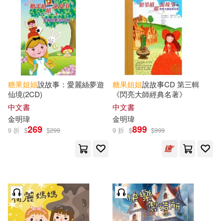
可海外宅配(19)
可港澳店取(18)
可新加坡店取(18)
糖果
姐姐
說故事：愛麗絲夢遊
糖果
姐姐
說故事CD 第三輯
仙境(2CD)
《閃亮大師經典名著》
可菲律賓店取(18)
中文書
中文書
金明瑋
金明瑋
269
899
9 折
$
$
299
9 折
$
$
999
其他
(可複選)
現在可購買商品(196)
作者/演唱/譯/編/繪(188)