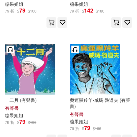
糖果
姐姐
糖果
姐姐
79
142
79 折
$
$
100
79 折
$
$
180
十二月 (有聲書)
奧運黑羚羊-威瑪‧魯道夫 (有聲
書)
有聲書
有聲書
糖果
姐姐
79
糖果
姐姐
79 折
$
$
100
79
79 折
$
$
100