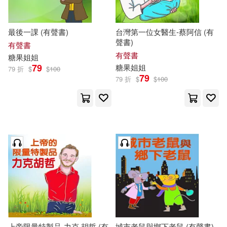
最後一課 (有聲書)
台灣第一位女醫生-蔡阿信 (有
聲書)
有聲書
有聲書
糖果
姐姐
79
糖果
姐姐
79 折
$
$
100
79
79 折
$
$
100
上帝限量特製品-力克.胡哲 (有
城市老鼠與鄉下老鼠 (有聲書)