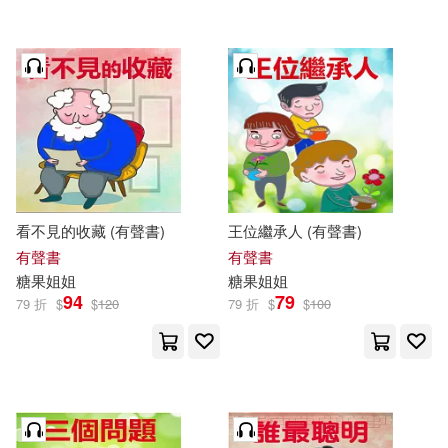
看不見的收藏 (有聲書)
王位繼承人 (有聲書)
有聲書
有聲書
糖果
姐姐
糖果
姐姐
94
79
79 折
$
$
120
79 折
$
$
100