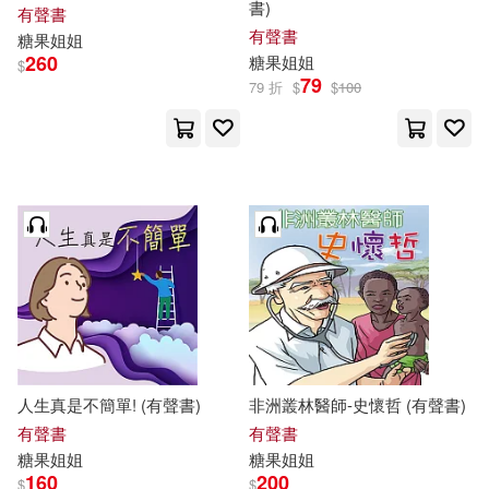
書)
有聲書
有聲書
糖果
姐姐
260
糖果
姐姐
$
79
79 折
$
$
100
人生真是不簡單! (有聲書)
非洲叢林醫師-史懷哲 (有聲書)
有聲書
有聲書
糖果
姐姐
糖果
姐姐
160
200
$
$