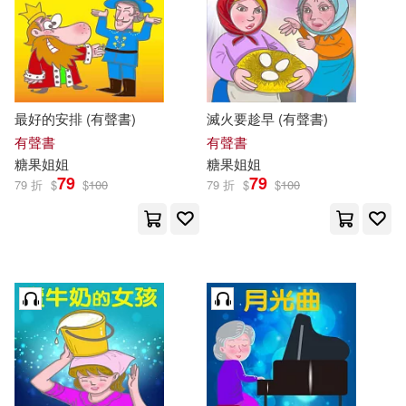
最好的安排 (有聲書)
滅火要趁早 (有聲書)
有聲書
有聲書
糖果
姐姐
糖果
姐姐
79
79
79 折
$
$
100
79 折
$
$
100