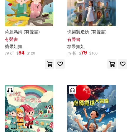
價格
-
範圍
荷麗媽媽 (有聲書)
快樂製造所 (有聲書)
有聲書
有聲書
糖果
姐姐
糖果
姐姐
94
79
79 折
$
$
120
79 折
$
$
100