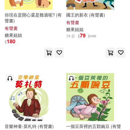
你現在是開心還是難過呢? (有
國王的新衣 (有聲書)
聲書)
有聲書
有聲書
糖果
姐姐
79
糖果
姐姐
79 折
$
$
100
180
$
音樂神童-莫札特 (有聲書)
一個豆莢裡的五顆豌豆 (有聲