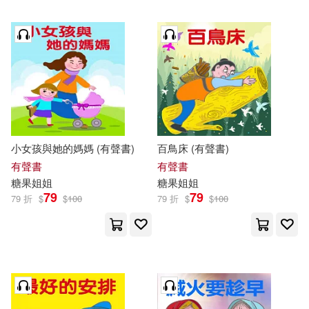
小女孩與她的媽媽 (有聲書)
百鳥床 (有聲書)
有聲書
有聲書
糖果
姐姐
糖果
姐姐
79
79
79 折
$
$
100
79 折
$
$
100