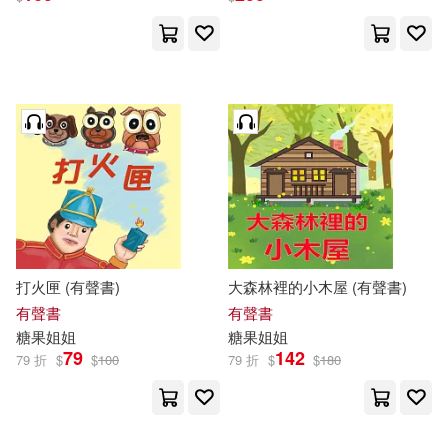
打火匣 (有聲書)
大森林裡的小木屋 (有聲書)
有聲書
有聲書
糖果
姐姐
糖果
姐姐
79
142
79 折
$
$
100
79 折
$
$
180