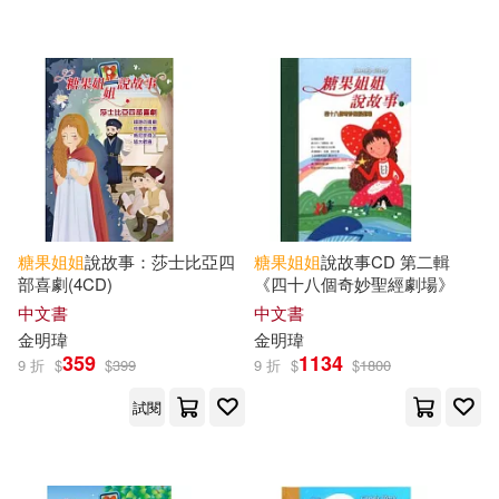
人民郵電出版社(2)
吉林攝影出版社(2)
晨光出版社(2)
明天出版社(1)
禾揚(1)
禾馬(1)
糖果
姐姐
說故事：莎士比亞四
糖果
姐姐
說故事CD 第二輯
糖果小俠(1)
部喜劇(4CD)
《四十八個奇妙聖經劇場》
中文書
中文書
金明瑋
金明瑋
359
1134
9 折
配送方式
$
$
399
9 折
$
$
1800
(可複選)
試閱
可超商取貨(19)