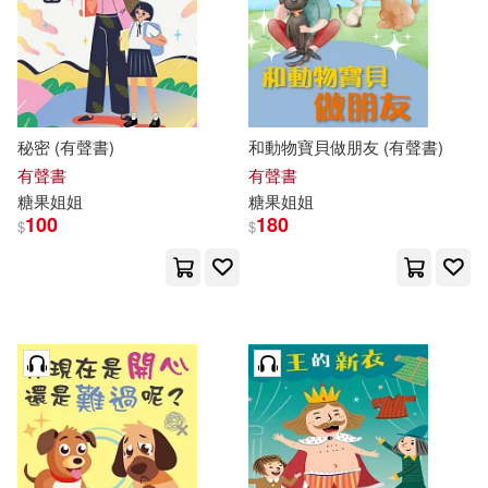
秘密 (有聲書)
和動物寶貝做朋友 (有聲書)
有聲書
有聲書
糖果
姐姐
糖果
姐姐
100
180
$
$