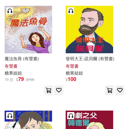
魔法魚骨 (有聲書)
發明大王-諾貝爾 (有聲書)
有聲書
有聲書
糖果
姐姐
糖果
姐姐
79
100
79 折
$
$
100
$