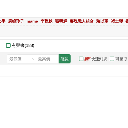
の手
廣嶋玲子
mame
李艷秋
張明輝
麥塊職人組合
駱以軍
褚士瑩
有聲書(188)
快速到貨
可超取
~
確認