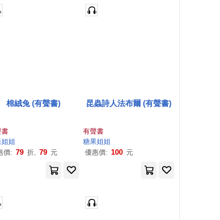
棉絨兔 (有聲書)
昆蟲詩人法布爾 (有聲書)
聲書
有聲書
果
姐姐
糖果
姐姐
79
79
100
惠價:
折,
元
優惠價:
元