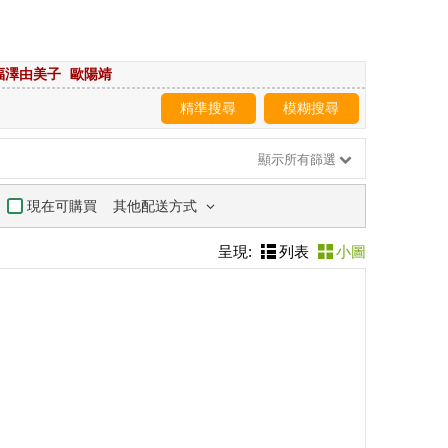
福澤由美子
歐陽靖
精準搜尋
模糊搜尋
顯示所有篩選
其他配送方式
現在可購買
呈現:
列表
小圖