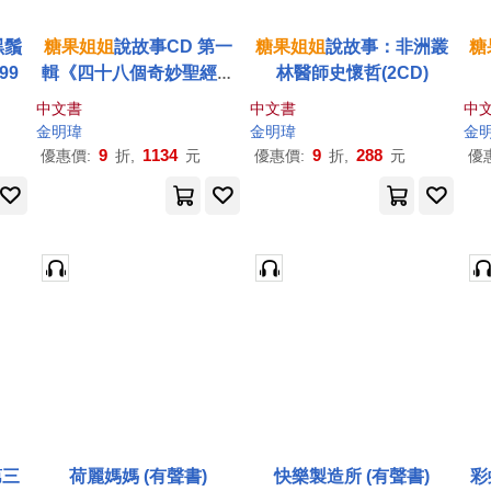
黑鬚
糖果
姐姐
說故事CD 第一
糖果
姐姐
說故事：非洲叢
糖
99
輯《四十八個奇妙聖經劇
林醫師史懷哲(2CD)
場》
中文書
中文書
中
金明瑋
金明瑋
金
9
1134
9
288
優惠價:
折,
元
優惠價:
折,
元
優
第三
荷麗媽媽 (有聲書)
快樂製造所 (有聲書)
彩