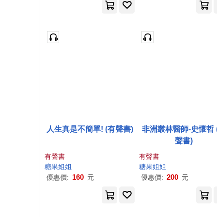
人生真是不簡單! (有聲書)
非洲叢林醫師-史懷哲 
聲書)
有聲書
有聲書
糖果
姐姐
糖果
姐姐
160
200
優惠價:
元
優惠價:
元