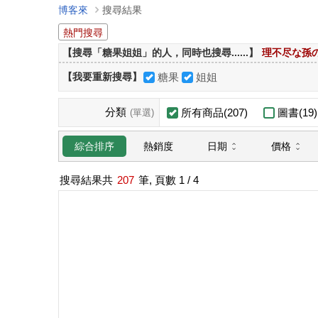
博客來
搜尋結果
熱門搜尋
【搜尋「糖果姐姐」的人，同時也搜尋......】
理不尽な孫
【我要重新搜尋】
糖果
姐姐
分類
所有商品(207)
圖書(19)
(單選)
日期
價格
綜合排序
熱銷度
搜尋結果共
207
筆, 頁數
1
/ 4