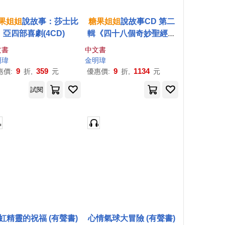
果
姐姐
說故事：莎士比
糖果
姐姐
說故事CD 第二
亞四部喜劇(4CD)
輯《四十八個奇妙聖經劇
場》
文書
中文書
明瑋
金明瑋
9
359
9
1134
惠價:
折,
元
優惠價:
折,
元
試閱
虹精靈的祝福 (有聲書)
心情氣球大冒險 (有聲書)