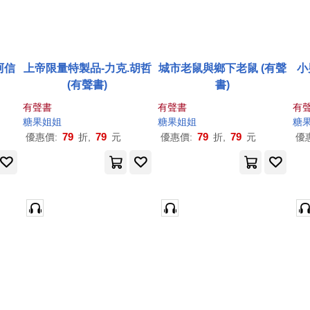
阿信
上帝限量特製品-力克.胡哲
城市老鼠與鄉下老鼠 (有聲
小
(有聲書)
書)
有聲書
有聲書
有
糖果
姐姐
糖果
姐姐
糖
79
79
79
79
優惠價:
折,
元
優惠價:
折,
元
優