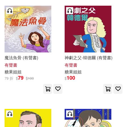
魔法魚骨 (有聲書)
神劇之父-韓德爾 (有聲書)
有聲書
有聲書
糖果
姐姐
糖果
姐姐
79
100
79 折
$
$
100
$