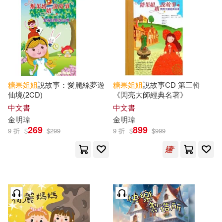
可海外宅配(19)
可港澳店取(18)
可新加坡店取(18)
糖果
姐姐
說故事：愛麗絲夢遊
糖果
姐姐
說故事CD 第三輯
仙境(2CD)
《閃亮大師經典名著》
可菲律賓店取(18)
中文書
中文書
金明瑋
金明瑋
269
899
9 折
$
$
299
9 折
$
$
999
其他
(可複選)
現在可購買商品(196)
作者/演唱/譯/編/繪(188)