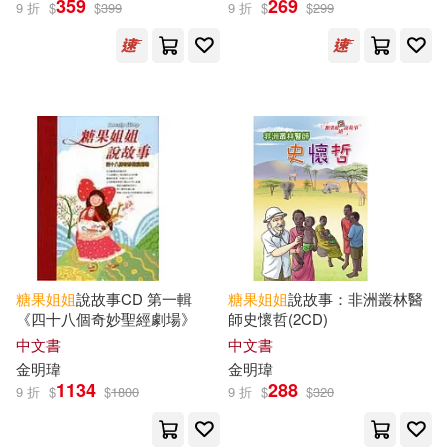
359
269
9 折
$
$
399
9 折
$
$
299
糖果(2)
《意林》編輯部 編(1)
兩色風景(1)
本書編輯部編(1)
糖果姊姊(1)
糖果小俠(1)
糖果
姐姐
說故事CD 第一輯
糖果
姐姐
說故事：非洲叢林醫
《四十八個奇妙聖經劇場》
師史懷哲(2CD)
出版社
(可複選)
中文書
中文書
金明瑋
金明瑋
1134
288
愛播聽書FM(188)
宇宙光(9)
9 折
$
$
1800
9 折
$
$
320