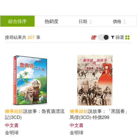
搜
尋
分類
綜合排序
熱銷度
日期
價格
(單選)
結
搜尋結果共
207
筆
篩選
圖書(19)
所有商品(207)
果
有聲書(188)
篩
選
展開
作者
(可複選)
糖果
姐姐
說故事：魯賓遜漂流
糖果
姐姐
說故事：「黑鬚番」
糖果姐姐(188)
金明瑋(8)
記(3CD)
馬偕(3CD)-特價299
中文書
中文書
金明瑋
金明瑋
伍美珍(2)
伍美珍（主編）(2)