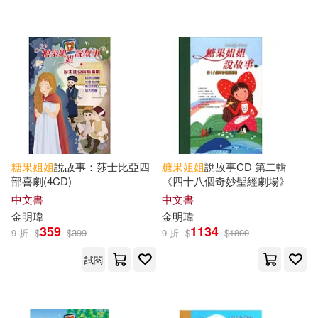
人民郵電出版社(2)
吉林攝影出版社(2)
晨光出版社(2)
明天出版社(1)
禾揚(1)
禾馬(1)
糖果
姐姐
說故事：莎士比亞四
糖果
姐姐
說故事CD 第二輯
糖果小俠(1)
部喜劇(4CD)
《四十八個奇妙聖經劇場》
中文書
中文書
金明瑋
金明瑋
359
1134
9 折
配送方式
$
$
399
9 折
$
$
1800
(可複選)
試閱
可超商取貨(19)