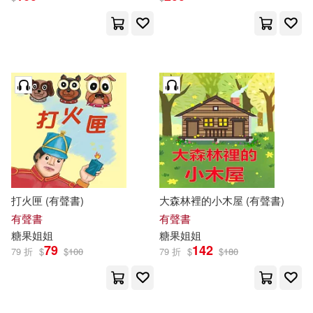
打火匣 (有聲書)
大森林裡的小木屋 (有聲書)
有聲書
有聲書
糖果
姐姐
糖果
姐姐
79
142
79 折
$
$
100
79 折
$
$
180