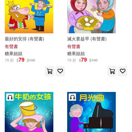
最好的安排 (有聲書)
滅火要趁早 (有聲書)
有聲書
有聲書
糖果
姐姐
糖果
姐姐
79
79
79 折
$
$
100
79 折
$
$
100