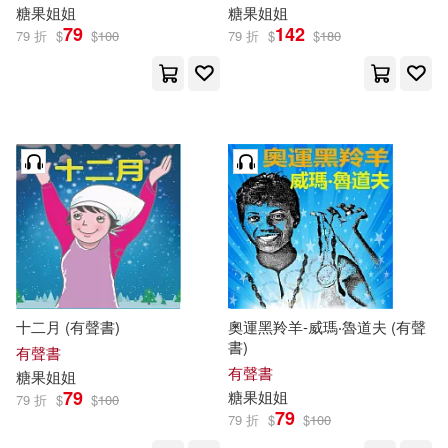
糖果
姐姐
糖果
姐姐
79
142
79 折
$
$
100
79 折
$
$
180
十二月 (有聲書)
奧運黑羚羊-威瑪‧魯道夫 (有聲
書)
有聲書
有聲書
糖果
姐姐
79
糖果
姐姐
79 折
$
$
100
79
79 折
$
$
100