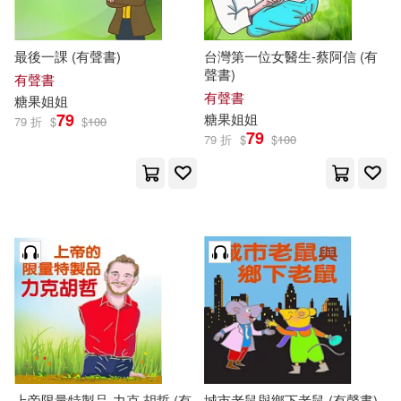
最後一課 (有聲書)
台灣第一位女醫生-蔡阿信 (有
聲書)
有聲書
有聲書
糖果
姐姐
79
糖果
姐姐
79 折
$
$
100
79
79 折
$
$
100
上帝限量特製品-力克.胡哲 (有
城市老鼠與鄉下老鼠 (有聲書)