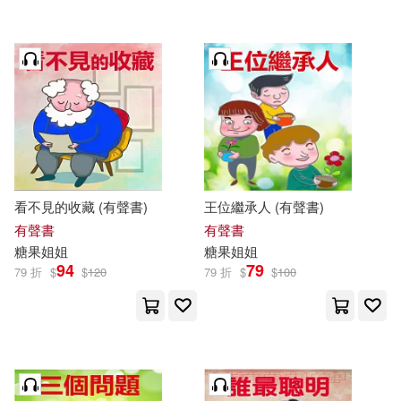
看不見的收藏 (有聲書)
王位繼承人 (有聲書)
有聲書
有聲書
糖果
姐姐
糖果
姐姐
94
79
79 折
$
$
120
79 折
$
$
100