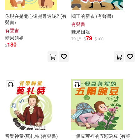
你現在是開心還是難過呢? (有
國王的新衣 (有聲書)
聲書)
有聲書
有聲書
糖果
姐姐
79
糖果
姐姐
79 折
$
$
100
180
$
音樂神童-莫札特 (有聲書)
一個豆莢裡的五顆豌豆 (有聲