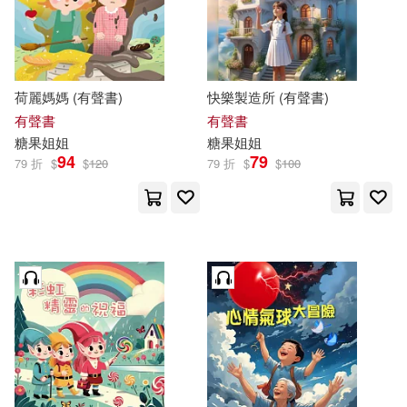
價格
-
範圍
荷麗媽媽 (有聲書)
快樂製造所 (有聲書)
有聲書
有聲書
糖果
姐姐
糖果
姐姐
94
79
79 折
$
$
120
79 折
$
$
100