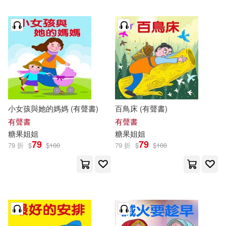
小女孩與她的媽媽 (有聲書)
百鳥床 (有聲書)
有聲書
有聲書
糖果
姐姐
糖果
姐姐
79
79
79 折
$
$
100
79 折
$
$
100