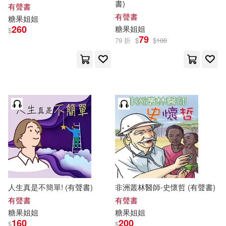
書)
有聲書
有聲書
糖果
姐姐
260
糖果
姐姐
$
79
79 折
$
$
100
人生真是不簡單! (有聲書)
非洲叢林醫師-史懷哲 (有聲書)
有聲書
有聲書
糖果
姐姐
糖果
姐姐
160
200
$
$