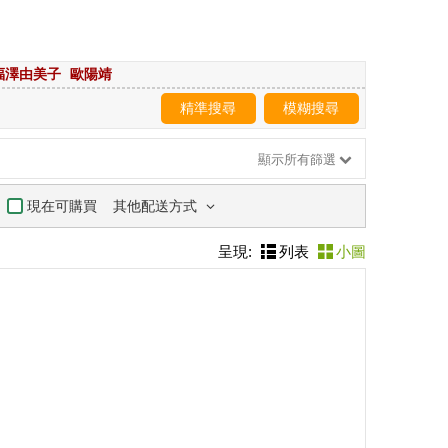
福澤由美子
歐陽靖
精準搜尋
模糊搜尋
顯示所有篩選
其他配送方式
現在可購買
呈現:
列表
小圖