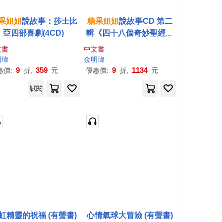
果
姐姐
說故事：莎士比
糖果
姐姐
說故事CD 第二
亞四部喜劇(4CD)
輯《四十八個奇妙聖經劇
場》
文書
中文書
明瑋
金明瑋
9
359
9
1134
惠價:
折,
元
優惠價:
折,
元
試閱
虹精靈的祝福 (有聲書)
心情氣球大冒險 (有聲書)