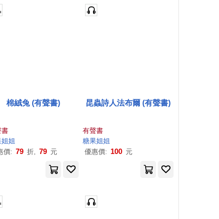
棉絨兔 (有聲書)
昆蟲詩人法布爾 (有聲書)
聲書
有聲書
果
姐姐
糖果
姐姐
79
79
100
惠價:
折,
元
優惠價:
元