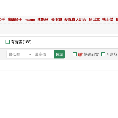
の手
廣嶋玲子
mame
李艷秋
張明輝
麥塊職人組合
駱以軍
褚士瑩
有聲書(188)
快速到貨
可超取
~
確認