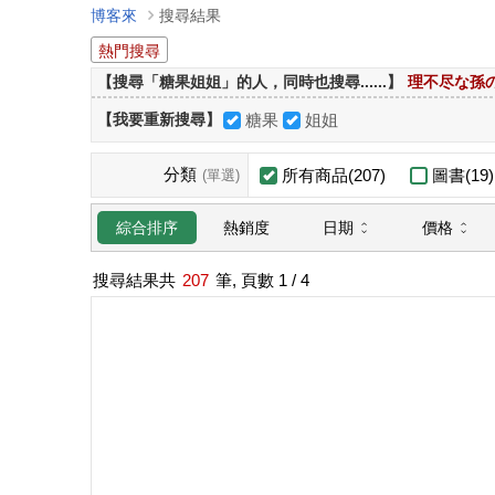
博客來
搜尋結果
熱門搜尋
【搜尋「糖果姐姐」的人，同時也搜尋......】
理不尽な孫
【我要重新搜尋】
糖果
姐姐
分類
所有商品(207)
圖書(19)
(單選)
日期
價格
綜合排序
熱銷度
搜尋結果共
207
筆, 頁數
1
/ 4