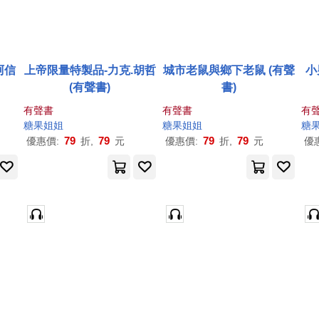
阿信
上帝限量特製品-力克.胡哲
城市老鼠與鄉下老鼠 (有聲
小
(有聲書)
書)
有聲書
有聲書
有
糖果
姐姐
糖果
姐姐
糖
79
79
79
79
優惠價:
折,
元
優惠價:
折,
元
優