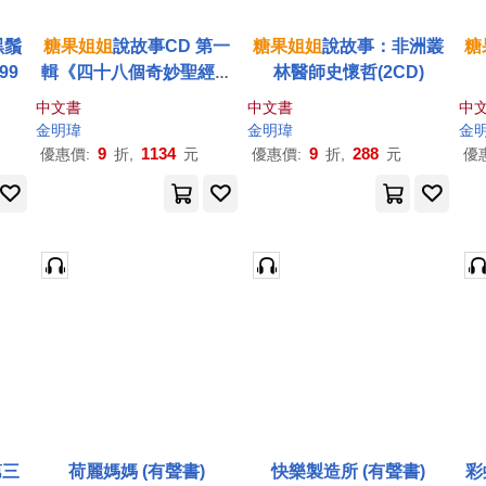
黑鬚
糖果
姐姐
說故事CD 第一
糖果
姐姐
說故事：非洲叢
糖
99
輯《四十八個奇妙聖經劇
林醫師史懷哲(2CD)
場》
中文書
中文書
中
金明瑋
金明瑋
金
9
1134
9
288
優惠價:
折,
元
優惠價:
折,
元
優
第三
荷麗媽媽 (有聲書)
快樂製造所 (有聲書)
彩