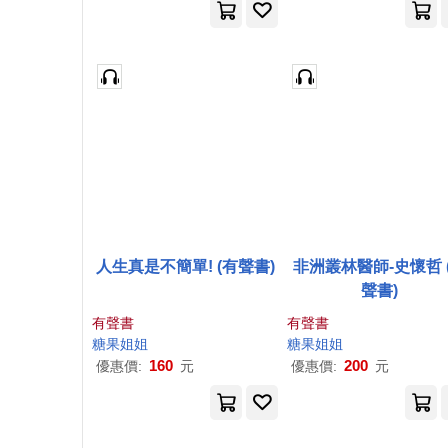
人生真是不簡單! (有聲書)
非洲叢林醫師-史懷哲 
聲書)
有聲書
有聲書
糖果
姐姐
糖果
姐姐
160
200
優惠價:
元
優惠價:
元