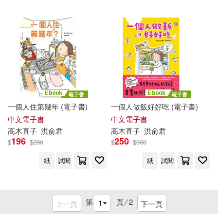
一個人住第幾年 (電子書)
一個人做飯好好吃 (電子書)
中文電子書
中文電子書
高木直子
洪俞君
高木直子
洪俞君
196
250
$
$
280
$
$
360
紙
試閱
紙
試閱
第
頁 ⁄
2
上一頁
下一頁