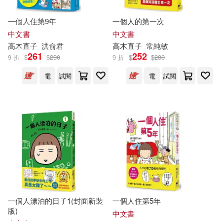
一個人住第9年
一個人的第一次
中文書
中文書
高木直子
洪俞君
高木直子
常純敏
261
252
9 折
$
$
290
9 折
$
$
280
電
試閱
電
試閱
一個人漂泊的日子1(封面新裝
一個人住第5年
版)
中文書