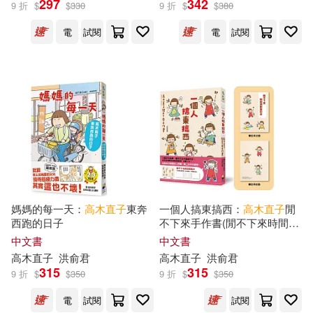
297
342
9 折
$
$
330
9 折
$
$
380
電
試閱
電
試閱
出版社
(可複選)
大田(87)
大原文化(1)
大連理工大學出版社(1)
山田社(1)
皇冠(1)
媽媽的每一天：
高木直子
東奔
一個人搞東搞西：
高木直子
閒
西跑的日子
不下來手作書(閒不下來時間規
畫本)
中文書
中文書
配送方式
(可複選)
高木直子
洪俞君
高木直子
洪俞君
315
315
9 折
$
$
350
9 折
$
$
350
可超商取貨(55)
電
試閱
試閱