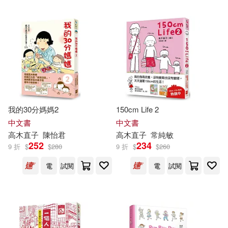
我的30分媽媽2
150cm Life 2
中文書
中文書
高木直子
陳怡君
高木直子
常純敏
252
234
9 折
$
$
280
9 折
$
$
260
電
試閱
電
試閱