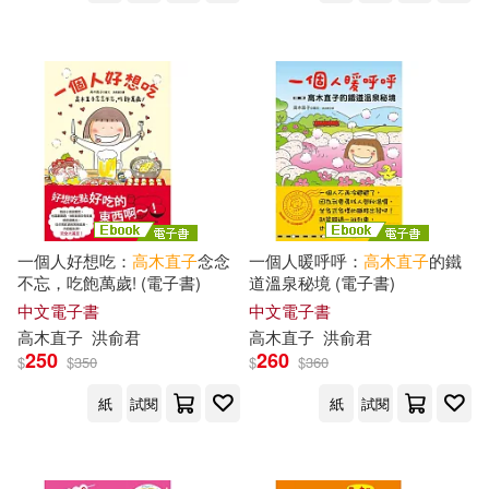
一個人好想吃：
高木直子
念念
一個人暖呼呼：
高木直子
的鐵
不忘，吃飽萬歲! (電子書)
道溫泉秘境 (電子書)
中文電子書
中文電子書
高木直子
洪俞君
高木直子
洪俞君
250
260
$
$
350
$
$
360
紙
試閱
紙
試閱