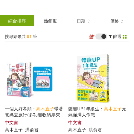
搜
尋
分類
綜合排序
熱銷度
日期
價格
(單選)
結
搜尋結果共
91
筆
篩選
圖書(55)
所有商品(91)
果
電子書(36)
篩
選
展開
作者
(可複選)
一個人好孝順：
高木直子
帶著
體能UP1年級生：
高木直子
元
高木直子(88)
[日]高木直子(1)
爸媽去旅行(多功能收納票夾贈
氣滿滿大作戰
品版)
中文書
中文書
高木直子
洪俞君
高木直子
洪俞君
千早茜(1)
高木直子/文圖(1)