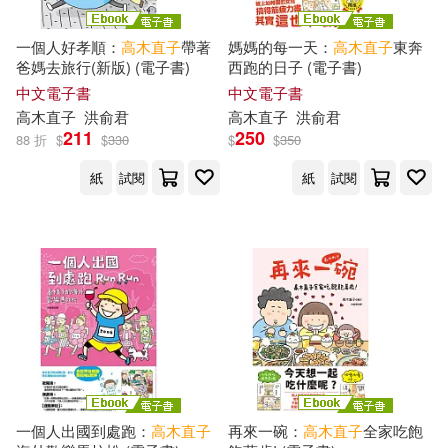
一個人好孝順：
高木直子
帶著
媽媽的每一天：
高木直子
東奔
爸媽去旅行(新版) (電子書)
西跑的日子 (電子書)
中文電子書
中文電子書
高木直子
洪俞君
高木直子
洪俞君
211
250
88 折
$
$
330
$
$
350
紙
試閱
紙
試閱
一個人出國到處跑：
高木直子
再來一碗：
高木直子
全家吃飽