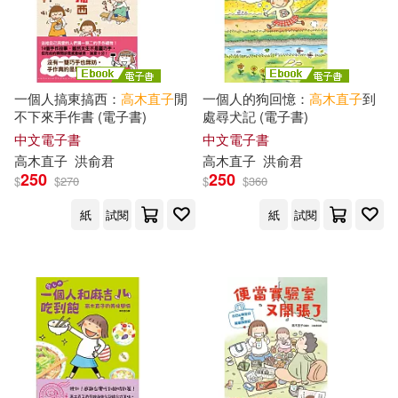
一個人搞東搞西：
高木直子
閒
一個人的狗回憶：
高木直子
到
不下來手作書 (電子書)
處尋犬記 (電子書)
中文電子書
中文電子書
高木直子
洪俞君
高木直子
洪俞君
250
250
$
$
270
$
$
360
紙
試閱
紙
試閱