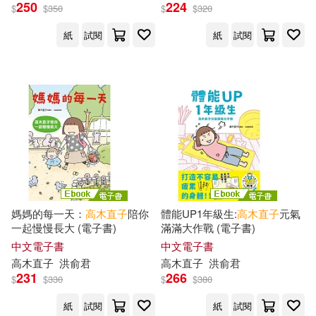
250
224
$
$
350
$
$
320
紙
試閱
紙
試閱
媽媽的每一天：
高木直子
陪你
體能UP1年級生:
高木直子
元氣
一起慢慢長大 (電子書)
滿滿大作戰 (電子書)
中文電子書
中文電子書
高木直子
洪俞君
高木直子
洪俞君
231
266
$
$
330
$
$
380
紙
試閱
紙
試閱