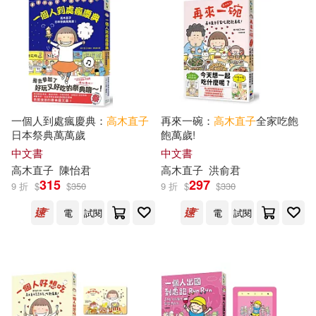
電子書
(可複選)
適合手機平板閱讀(2)
適合平板閱讀(34)
一個人到處瘋慶典：
高木直子
再來一碗：
高木直子
全家吃飽
日本祭典萬萬歲
飽萬歲!
其他
(可複選)
中文書
中文書
高木直子
陳怡君
高木直子
洪俞君
315
297
9 折
$
$
350
9 折
$
$
330
現在可購買商品(72)
電
試閱
電
試閱
作者/演唱/譯/編/繪(90)
價格
-
範圍