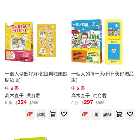
一個人做飯好好吃(隨興吃飽飽
一個人的每一天(日日美好贈品
貼紙版)
版)
中文書
中文書
高木直子
洪俞君
高木直子
洪俞君
324
297
9 折
$
$
360
9 折
$
$
330
試閱
電
試閱