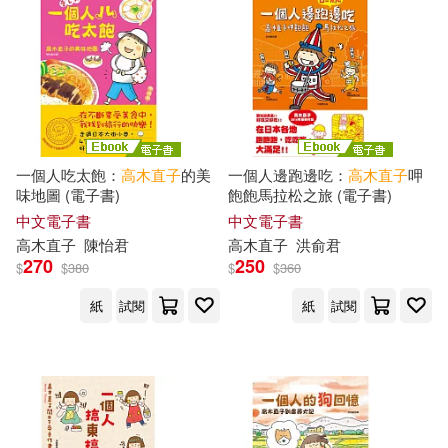
一個人吃太飽：
高木直子
的美
一個人邊跑邊吃：
高木直子
呷
味地圖 (電子書)
飽飽馬拉松之旅 (電子書)
中文電子書
中文電子書
高木直子
陳怡君
高木直子
洪俞君
270
250
$
$
380
$
$
360
紙
試閱
紙
試閱