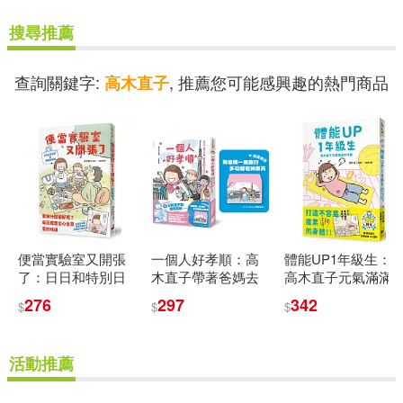
搜尋推薦
查詢關鍵字:
, 推薦您可能感興趣的熱門商品
高木直子
便當實驗室又開張
一個人好孝順：高
體能UP1年級生：
了：日日和特別日
木直子帶著爸媽去
高木直子元氣滿滿
的菜單挑戰記
旅行(多功能收納票
大作戰
276
297
342
$
$
$
夾贈品版)
活動推薦