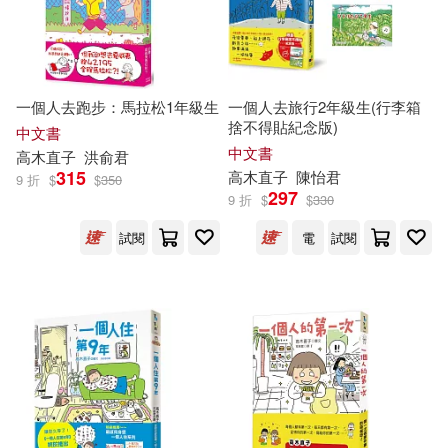
一個人去跑步：馬拉松1年級生
一個人去旅行2年級生(行李箱
捨不得貼紀念版)
中文書
中文書
高木直子
洪俞君
315
高木直子
陳怡君
9 折
$
$
350
297
9 折
$
$
330
試閱
電
試閱