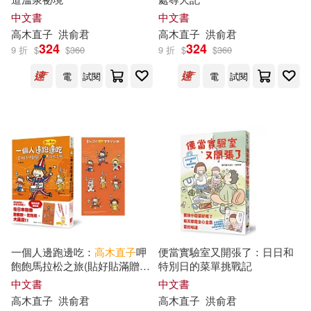
中文書
中文書
高木直子
洪俞君
高木直子
洪俞君
324
324
9 折
$
$
360
9 折
$
$
360
電
試閱
電
試閱
一個人邊跑邊吃：
高木直子
呷
便當實驗室又開張了：日日和
飽飽馬拉松之旅(貼好貼滿贈品
特別日的菜單挑戰記
版)
中文書
中文書
高木直子
洪俞君
高木直子
洪俞君