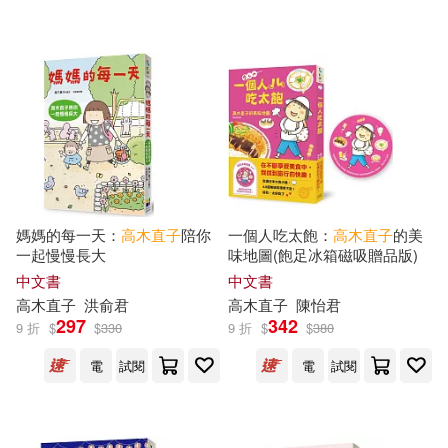
可海外宅配(54)
可港澳店取(54)
可新加坡店取(54)
可菲律賓店取(54)
媽媽的每一天：
高木直子
陪你
一個人吃太飽：
高木直子
的美
一起慢慢長大
味地圖(飽足冰箱磁吸贈品版)
中文書
中文書
上市日期
(可複選)
高木直子
洪俞君
高木直子
陳怡君
297
342
9 折
$
$
330
9 折
$
$
380
一個月內上市新品(1)
電
試閱
電
試閱