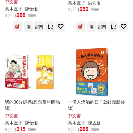
中文書
高木直子
洪俞君
252
高木直子
陳怡君
9 折
$
$
280
288
9 折
$
$
320
電
試閱
電
試閱
我的30分媽媽(想念童年贈品
一個人漂泊的日子2(封面新裝
版)
版)
中文書
中文書
高木直子
陳怡君
高木直子
陳孟姝
315
288
9 折
$
$
350
9 折
$
$
320