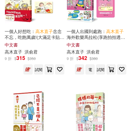
一個人好想吃：
高木直子
念念
一個人出國到處跑：
高木直子
不忘，吃飽萬歲!(大滿足卡貼贈
海外歡樂馬拉松(享跑拍拍透卡
品版)
版)
中文書
中文書
高木直子
洪俞君
高木直子
洪俞君
315
342
9 折
$
$
350
9 折
$
$
380
試閱
電
試閱