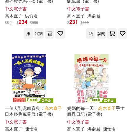
海外歡樂馬拉松 (電子書)
飽萬歲! (電子書)
中文電子書
中文電子書
高木直子
洪俞君
高木直子
洪俞君
234
231
88 折
$
$
380
$
$
330
紙
試閱
紙
試閱
一個人到處瘋慶典：
高木直子
媽媽的每一天：
高木直子
手忙
日本祭典萬萬歲 (電子書)
腳亂日記 (電子書)
中文電子書
中文電子書
高木直子
陳怡君
高木直子
洪俞君
陳怡君