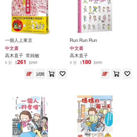
一個人上東京
Run Run Run
中文書
中文書
高木直子
常純敏
高木直子
261
180
9 折
$
$
290
9 折
$
$
200
試閱