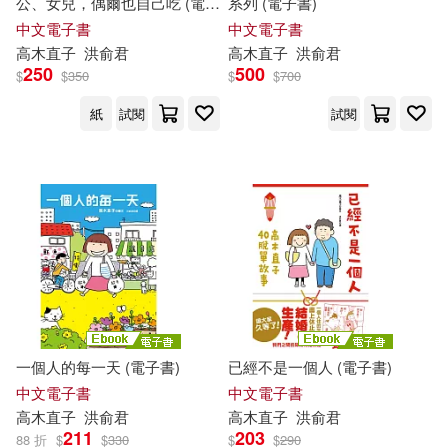
公、女兒，偶爾也自己吃 (電子
系列 (電子書)
書)
中文電子書
中文電子書
高木直子
洪俞君
高木直子
洪俞君
250
500
$
$
350
$
$
700
紙
試閱
試閱
一個人的每一天 (電子書)
已經不是一個人 (電子書)
中文電子書
中文電子書
高木直子
洪俞君
高木直子
洪俞君
211
203
88 折
$
$
330
$
$
290