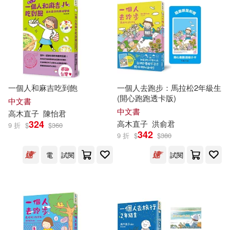
一個人和麻吉吃到飽
一個人去跑步：馬拉松2年級生
(開心跑跑透卡版)
中文書
中文書
高木直子
陳怡君
324
高木直子
洪俞君
9 折
$
$
360
342
9 折
$
$
380
電
試閱
試閱