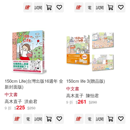
試閱
電
試閱
150cm Life(台灣出版16週年 全
150cm life 3(贈品版)
新封面版)
中文書
中文書
高木直子
陳怡君
261
高木直子
洪俞君
9 折
$
$
290
225
9 折
$
$
250
電
試閱
電
試閱