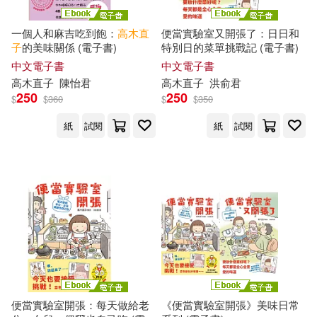
一個人和麻吉吃到飽：
高木直
便當實驗室又開張了：日日和
子
的美味關係 (電子書)
特別日的菜單挑戰記 (電子書)
中文電子書
中文電子書
高木直子
陳怡君
高木直子
洪俞君
250
250
$
$
360
$
$
350
紙
試閱
紙
試閱
便當實驗室開張：每天做給老
《便當實驗室開張》美味日常