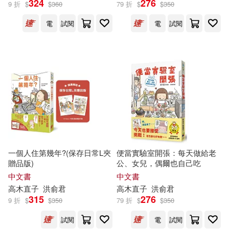
324
276
9 折
$
$
360
79 折
$
$
350
電
試閱
電
試閱
一個人住第幾年?(保存日常L夾
便當實驗室開張：每天做給老
贈品版)
公、女兒，偶爾也自己吃
中文書
中文書
高木直子
洪俞君
高木直子
洪俞君
315
276
9 折
$
$
350
79 折
$
$
350
試閱
電
試閱