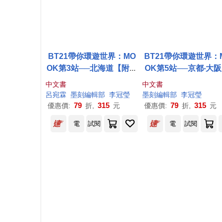
BT21帶你環遊世界：MO
BT21帶你環遊世界：
OK第3站──北海道【附獨
OK第5站──京都‧大阪
家贈品】
戶【附獨家贈品】
中文書
中文書
呂宛霖
墨
刻
編輯部
李冠瑩
墨
刻
編輯部
李冠瑩
79
315
79
315
優惠價:
折,
元
優惠價:
折,
元
電
試閱
電
試閱