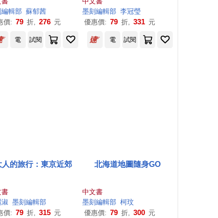
文書
中文書
行程讓新手或玩家都能輕
刻
編輯部
蘇郁茜
墨
刻
編輯部
李冠瑩
鬆自由行
79
276
79
331
惠價:
折,
元
優惠價:
折,
元
電
試閱
電
試閱
大人的旅行：東京近郊
北海道地圖隨身GO
文書
中文書
麗淑
墨
刻
編輯部
墨
刻
編輯部
柯玟
79
315
79
300
惠價:
折,
元
優惠價:
折,
元