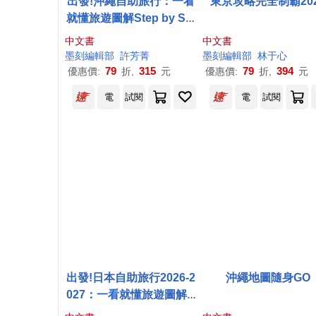
出發!沖繩自助旅行：一看
東京攻略完全制霸20
就懂旅遊圖解Step by Ste
p
中文書
中文書
墨
刻
編輯部
許芳菁
墨
刻
編輯部
林于心
79
315
79
394
優惠價:
折,
元
優惠價:
折,
元
電
試閱
電
試閱
出發!日本自助旅行2026-2
沖繩地圖隨身GO
027：一看就懂旅遊圖解S
tep by Step