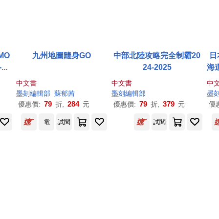
MO
九州地圖隨身GO
中部北陸攻略完全制霸20
日
‧神
24-2025
海
S
中文書
中文書
中
x
墨
刻
編輯部
蘇郁茜
墨
刻
編輯部
墨
79
284
79
379
優惠價:
折,
元
優惠價:
折,
元
優
電
試閱
試閱