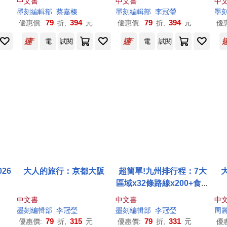
中文書
中文書
中
澤.埼玉.日光.草津溫泉
墨
刻
編輯部
蔡嘉榛
墨
刻
編輯部
李冠瑩
墨
79
394
79
394
優惠價:
折,
元
優惠價:
折,
元
優
電
試閱
電
試閱
26
大人的旅行：京都大阪
超簡單!九州排行程：7大
區域x32條路線x200+食購
遊宿一次串聯!1~2日行程
中文書
中文書
中
讓新手或玩家都能輕鬆自
墨
刻
編輯部
李冠瑩
墨
刻
編輯部
李冠瑩
周
由行
79
315
79
331
優惠價:
折,
元
優惠價:
折,
元
優