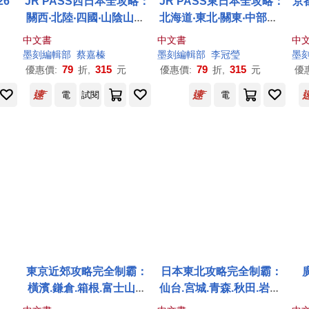
26
JR PASS西日本全攻略：
JR PASS東日本全攻略：
京
關西‧北陸‧四國‧山陰山陽‧
北海道‧東北‧關東‧中部，4
九州，5大區域 × 20種PA
大區域x11種PASSx16條
中文書
中文書
中
SS × 23條行程，選對票照
行程，選對票照著走一書
墨
刻
編輯部
蔡嘉榛
墨
刻
編輯部
李冠瑩
墨
著走一書搞定
搞定
79
315
79
315
優惠價:
折,
元
優惠價:
折,
元
優
電
試閱
電
東京近郊攻略完全制霸：
日本東北攻略完全制霸：
橫濱.鎌倉.箱根.富士山河
仙台.宮城.青森.秋田.岩手.
口湖.靜岡伊豆.長野輕井
山形.藏王.福島