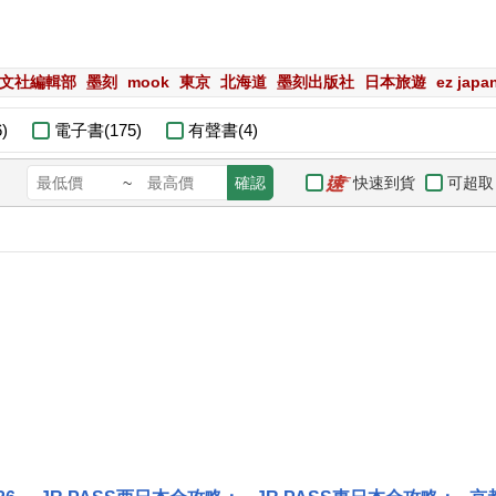
e昭文社編輯部
墨刻
mook
東京
北海道
墨刻出版社
日本旅遊
ez jap
)
電子書(175)
有聲書(4)
快速到貨
可超取
~
確認