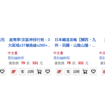
略完
超簡單!京阪神排行程：3
日本鐵道攻略【關西・九
大區域x37條路線x260+食
州・四國・山陰山陽・北
購遊宿一次串聯!1~2日行
陸】：PASS這樣買最划
中文書
中文書
中
程讓新手或玩家都能輕鬆
算!交通x購票x食宿玩買，
墨
刻
編輯部
墨
刻
編輯部
墨
自由行
最強火車指南
79
331
79
331
優惠價:
折,
元
優惠價:
折,
元
優
電
試閱
電
試閱