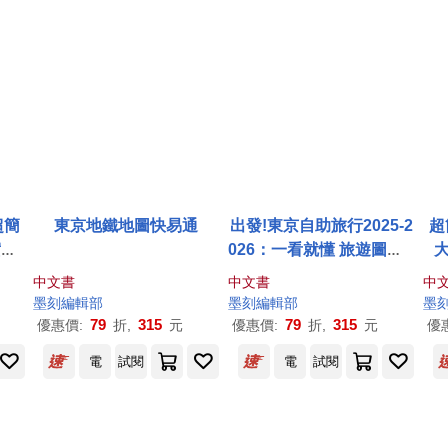
超簡
東京地鐵地圖快易通
出發!東京自助旅行2025-2
超
實戰
026：一看就懂 旅遊圖解S
大
支
tep by Step
+
中文書
中文書
中
也能
行
墨
刻
編輯部
墨
刻
編輯部
墨
79
315
79
315
優惠價:
折,
元
優惠價:
折,
元
優
電
試閱
電
試閱