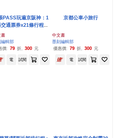
張PASS玩遍京阪神：1
京都公車小旅行
張交通票券x21條行程規
，1~2日食購玩樂一次
文書
中文書
聯，新手也能省錢省力
刻
編輯部
墨
刻
編輯部
暢遊大關西
79
300
79
300
惠價:
折,
元
優惠價:
折,
元
電
試閱
電
試閱