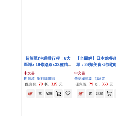
超簡單!沖繩排行程：6大
【全圖解】日本點餐
區域x 19條路線x33種精彩
單：24類美食×吃喝
體驗x177+食購遊宿一次
指南，從點餐、數位
中文書
中文書
串聯!1~3日行程讓新手或
付、訂位，不懂日文
周麗淑
墨
刻
編輯部
墨
刻
編輯部
彭欣喬
玩家都能輕鬆自由行
在地吃喝不踩雷
79
315
79
363
優惠價:
折,
元
優惠價:
折,
元
電
試閱
電
試閱