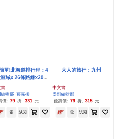
簡單!北海道排行程：4
大人的旅行：九州
區域x 26條路線x200
食購遊宿一次串聯!1~2日
文書
中文書
程讓新手或玩家都能輕
刻
編輯部
蔡嘉榛
墨
刻
編輯部
鬆自由行
79
331
79
315
惠價:
折,
元
優惠價:
折,
元
電
試閱
電
試閱