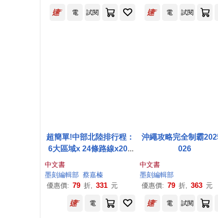
電
試閱
電
試閱
超簡單!中部北陸排行程：
沖繩攻略完全制霸2025
6大區域x 24條路線x200
026
+食購遊宿一次串聯!1~2日
中文書
中文書
行程讓新手或玩家都能輕
墨
刻
編輯部
蔡嘉榛
墨
刻
編輯部
鬆自由行
79
331
79
363
優惠價:
折,
元
優惠價:
折,
元
電
電
試閱