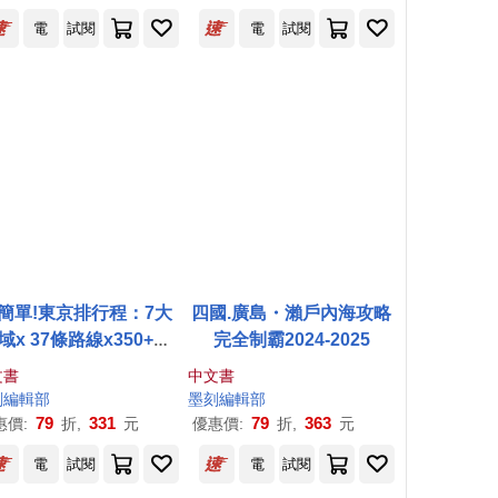
電
試閱
電
試閱
簡單!東京排行程：7大
四國.廣島・瀨戶內海攻略
域x 37條路線x350+食
完全制霸2024-2025
遊宿一次串聯!1日行程
文書
中文書
新手或玩家都能輕鬆自
刻
編輯部
墨
刻
編輯部
由行
79
331
79
363
惠價:
折,
元
優惠價:
折,
元
電
試閱
電
試閱