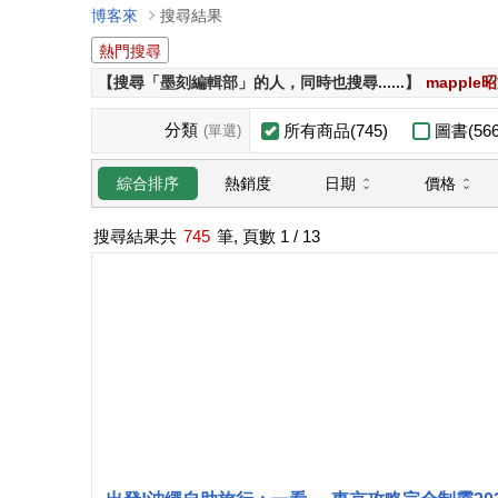
博客來
搜尋結果
熱門搜尋
【搜尋「墨刻編輯部」的人，同時也搜尋......】
mappl
分類
所有商品(745)
圖書(566
(單選)
日期
價格
綜合排序
熱銷度
搜尋結果共
745
筆, 頁數
1
/ 13