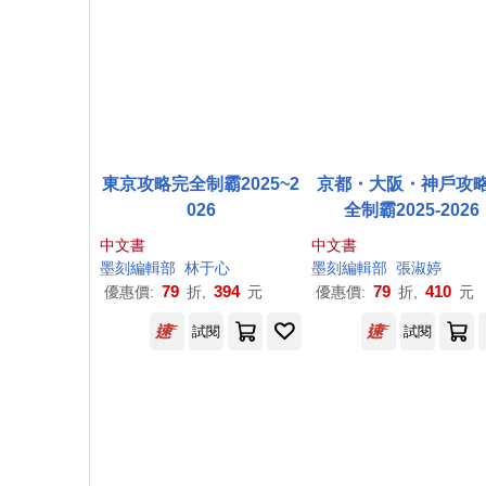
東京攻略完全制霸2025~2
京都・大阪・神戶攻
026
全制霸2025-2026
中文書
中文書
墨
刻
編輯部
林于心
墨
刻
編輯部
張淑婷
79
394
79
410
優惠價:
折,
元
優惠價:
折,
元
試閱
試閱