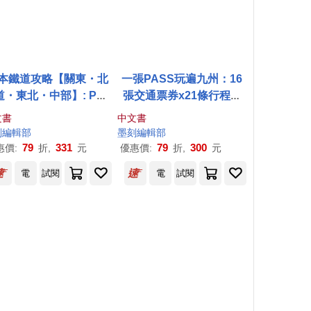
本鐵道攻略【關東・北
一張PASS玩遍九州：16
道・東北・中部】: PAS
張交通票券x21條行程規
這樣買最划算!交通x購票
劃，1~2日食購玩樂一次
文書
中文書
食宿玩買，最強火車指南
串聯，新手也能省錢省力
刻
編輯部
墨
刻
編輯部
暢遊九州
79
331
79
300
惠價:
折,
元
優惠價:
折,
元
電
試閱
電
試閱