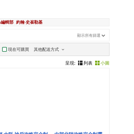
an編輯部
約翰‧史崔勒基
顯示所有篩選
其他配送方式
現在可購買
呈現:
列表
小圖