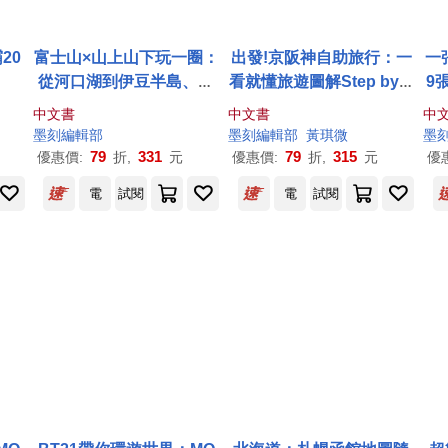
20
富士山×山上山下玩一圈：
出發!京阪神自助旅行：一
一
從河口湖到伊豆半島、箱
看就懂旅遊圖解Step by S
9
根，交通票券×食宿玩買×
tep
劃
中文書
中文書
中
行程串聯×打卡秘境超級全
串
墨
刻
編輯部
墨
刻
編輯部
黃琪微
墨
攻略
79
331
79
315
優惠價:
折,
元
優惠價:
折,
元
優
電
試閱
電
試閱