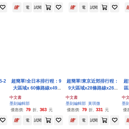
電
試閱
電
試閱
-2
超簡單!全日本排行程：9
超簡單!東京近郊排行程：
超
大區域x 60條路線x499
9大區域x28條路線x260
區
+食購遊宿一次串聯!
+食購遊宿一次串聯!1~2日
購
中文書
中文書
中
行程讓新手或玩家都能輕
讓
墨
刻
編輯部
墨
刻
編輯部
黃琪微
墨
鬆自由行
79
363
79
331
優惠價:
折,
元
優惠價:
折,
元
優
電
試閱
電
試閱