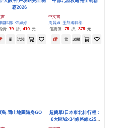
都‧大阪‧神戶攻略完全制
中部北陸攻略完全制霸
霸2026
文書
中文書
刻
編輯部
張淑婷
周麗淑
墨
刻
編輯部
79
410
79
379
惠價:
折,
元
優惠價:
折,
元
電
試閱
電
試閱
廣島.岡山地圖隨身GO
超簡單!日本東北排行程：
6大區域x34條路線x250
+食購遊宿一次串聯!1~2日