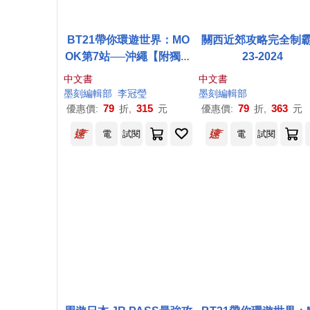
BT21帶你環遊世界：MO
關西近郊攻略完全制霸
OK第7站──沖繩【附獨家
23-2024
贈品】
中文書
中文書
墨
刻
編輯部
李冠瑩
墨
刻
編輯部
79
315
79
363
優惠價:
折,
元
優惠價:
折,
元
電
試閱
電
試閱